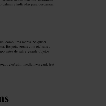
ão calmas e indicadas para descansar.
que, como uma manta. Se quiser
eza. Respeite zonas com ciclistas e
po antes de sair e guarde objetos
ource=google&utm_medium=organic&ut
ns