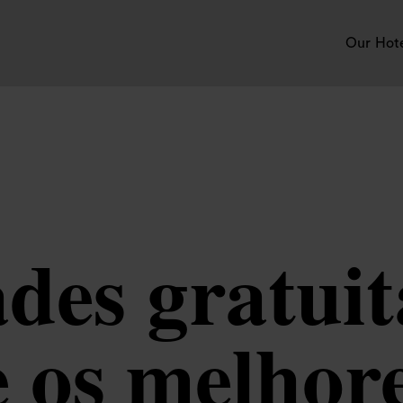
Our Hot
ades gratuit
e os melho