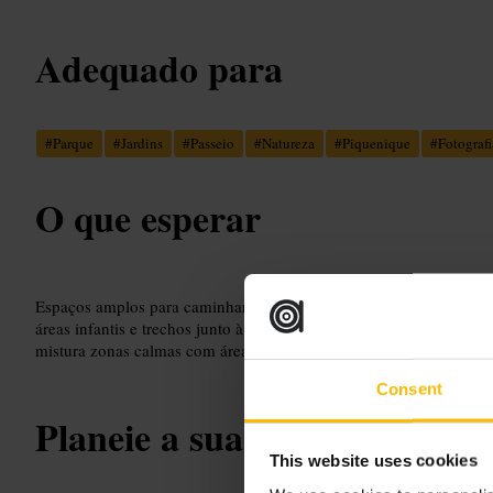
Adequado para
#
Parque
#
Jardins
#
Passeio
#
Natureza
#
Piquenique
#
Fotografi
O que esperar
Espaços amplos para caminhar, correr ou esticar uma manta para u
áreas infantis e trechos junto à água onde costuma haver movimen
mistura zonas calmas com áreas mais movimentadas perto das entra
Consent
Planeie a sua visita
This website uses cookies