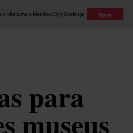
els
Become a Member
My Bookings
Book
as para
res museus