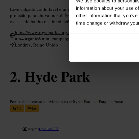
We use cookies to personalis
information about your use of
Leve calçado confortável e uma manta se quiser fazer piquenique. 
proteção para chuva ou sol. Se preferir evitar filas e zonas mais c
other information that you’ve
e casas de banho nas imediações, por isso planeie pausas para des
time change or withdraw you
https://www.royalparks.org.uk/visit/parks/regents-park-primr
um=organic&utm_campaign=google-my-business&utm_content
Londres, Reino Unido
Hyde Park
Pontos de interesse e atividades ao ar livre
•
Parque
•
Parque urbano
4,7
4,6
Imagem /
Hyde Park 🇬🇧