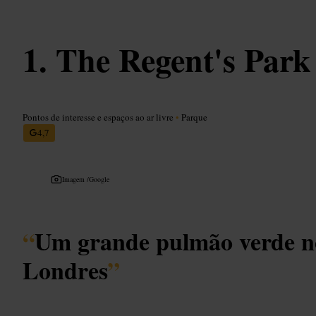
The Regent's Park
Pontos de interesse e espaços ao ar livre
•
Parque
4,7
Imagem /
Google
“
Um grande pulmão verde no
Londres
”