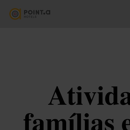
Ativid
famílias 