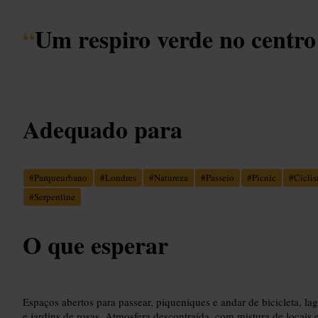
“
Um respiro verde no centr
Adequado para
#
Parqueurbano
#
Londres
#
Natureza
#
Passeio
#
Picnic
#
Cicli
#
Serpentine
O que esperar
Espaços abertos para passear, piqueniques e andar de bicicleta, l
e jardins de rosas. Atmosfera descontraída, com mistura de locais