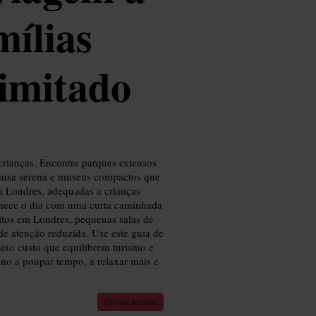
mílias
imitado
crianças. Encontre parques extensos
pausa serena e museus compactos que
em Londres, adequadas a crianças
comece o dia com uma curta caminhada
itos em Londres, pequenas salas de
 de atenção reduzida. Use este guia de
aixo custo que equilibrem turismo e
m-no a poupar tempo, a relaxar mais e
7 min de leitura