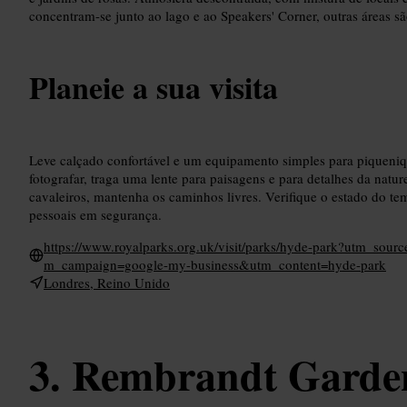
concentram-se junto ao lago e ao Speakers' Corner, outras áreas s
Planeie a sua visita
Leve calçado confortável e um equipamento simples para piqueni
fotografar, traga uma lente para paisagens e para detalhes da natur
cavaleiros, mantenha os caminhos livres. Verifique o estado do tem
pessoais em segurança.
https://www.royalparks.org.uk/visit/parks/hyde-park?utm_s
m_campaign=google-my-business&utm_content=hyde-park
Londres, Reino Unido
Rembrandt Garde