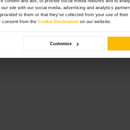
e content and ads, to provide social media features and to analy
 our site with our social media, advertising and analytics partn
Verifique a previsão do tempo e leve
heias, opte por chegar cedo. Há cafés
 provided to them or that they’ve collected from your use of thei
cansar.
r consent from the
Cookie Declaration
on our website.
ose-hill?utm_source=google&utm_medi
=regents-park
Customize