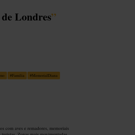
o de Londres
”
smo
#
Familia
#
MemorialDiana
agos com aves e remadores, memoriais
 e turistas. Zonas mais movimentadas