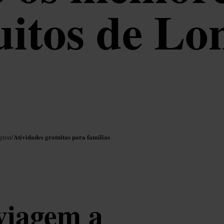
uitos de Lo
Atividades gratuitas para famílias
gton
/
viagem a