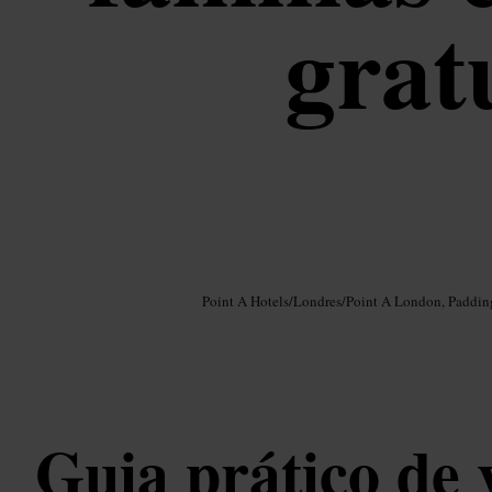
grat
Imagem /
Google AI
Point A Hotels
/
Londres
/
Point A London, Paddin
Guia prático de 