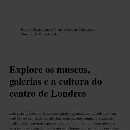
Imagem /
Google AI
Point A Hotels
/
Londres
/
Point A London, Paddington
/
Museus e Galerias de Arte
Explore os museus,
galerias e a cultura do
centro de Londres
Este guia de museus de Londres ajuda a planear um dia cultural bem
pensado no centro da cidade. Encontre museus compactos, grandes
instituições nacionais e pequenas galerias contemporâneas que valem
uma paragem curta ou uma visita mais longa. Saia cedo para encontrar