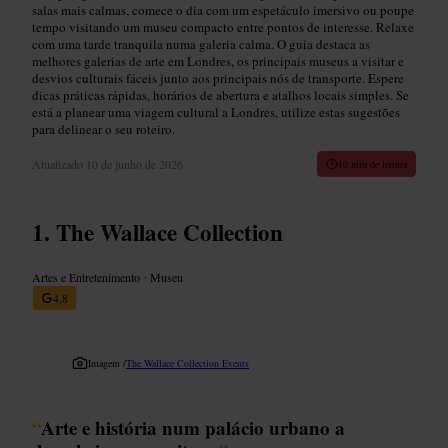
salas mais calmas, comece o dia com um espetáculo imersivo ou poupe
tempo visitando um museu compacto entre pontos de interesse. Relaxe
com uma tarde tranquila numa galeria calma. O guia destaca as
melhores galerias de arte em Londres, os principais museus a visitar e
desvios culturais fáceis junto aos principais nós de transporte. Espere
dicas práticas rápidas, horários de abertura e atalhos locais simples. Se
está a planear uma viagem cultural a Londres, utilize estas sugestões
para delinear o seu roteiro.
Atualizado
10 de junho de 2026
10 min de leitura
The Wallace Collection
Artes e Entretenimento
•
Museu
4,8
Imagem /
The Wallace Collection Events
“
Arte e história num palácio urbano a