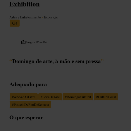
Exhibition
Artes e Entretenimento
•
Exposição
4
Imagem /
TimeOut
“
Domingo de arte, à mão e sem pressa
”
Adequado para
#
ArteAoArLivre
#
FeiraDeArte
#
DomingoCultural
#
CulturaLocal
#
PasseioDeFimDeSemana
O que esperar