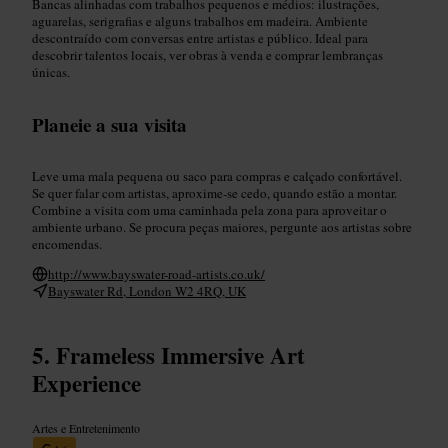
Bancas alinhadas com trabalhos pequenos e médios: ilustrações,
aguarelas, serigrafias e alguns trabalhos em madeira. Ambiente
descontraído com conversas entre artistas e público. Ideal para
descobrir talentos locais, ver obras à venda e comprar lembranças
únicas.
Planeie a sua visita
Leve uma mala pequena ou saco para compras e calçado confortável.
Se quer falar com artistas, aproxime-se cedo, quando estão a montar.
Combine a visita com uma caminhada pela zona para aproveitar o
ambiente urbano. Se procura peças maiores, pergunte aos artistas sobre
encomendas.
http://www.bayswater-road-artists.co.uk/
Bayswater Rd, London W2 4RQ, UK
Frameless Immersive Art
Experience
Artes e Entretenimento