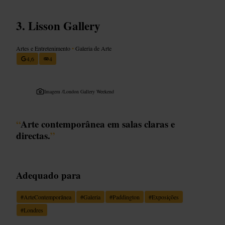
Lisson Gallery
Artes e Entretenimento
•
Galeria de Arte
4,6
4
Imagem /
London Gallery Weekend
“
Arte contemporânea em salas claras e
directas.
”
Adequado para
#
ArteContemporânea
#
Galeria
#
Paddington
#
Exposições
#
Londres