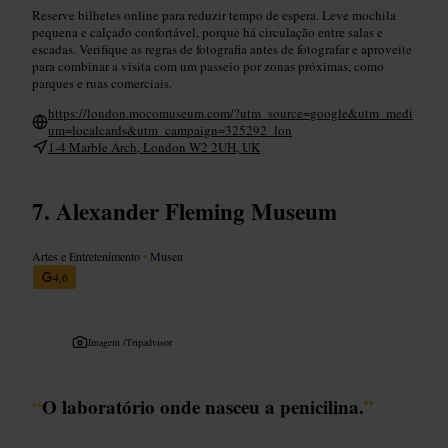
Reserve bilhetes online para reduzir tempo de espera. Leve mochila
pequena e calçado confortável, porque há circulação entre salas e
escadas. Verifique as regras de fotografia antes de fotografar e aproveite
para combinar a visita com um passeio por zonas próximas, como
parques e ruas comerciais.
https://london.mocomuseum.com/?utm_source=google&utm_medi
um=localcards&utm_campaign=325292_lon
1-4 Marble Arch, London W2 2UH, UK
Alexander Fleming Museum
Artes e Entretenimento
•
Museu
4,6
Imagem /
Tripadvisor
“
O laboratório onde nasceu a penicilina.
”