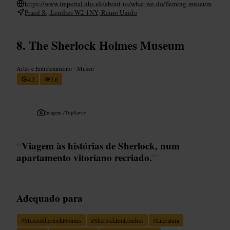
https://www.imperial.nhs.uk/about-us/what-we-do/fleming-museum
Praed St, Londres W2 1NY, Reino Unido
The Sherlock Holmes Museum
Artes e Entretenimento
•
Museu
4,3
3,6
Imagem /
TripSavvy
“
Viagem às histórias de Sherlock, num
apartamento vitoriano recriado.
”
Adequado para
#
MuseuSherlockHolmes
#
SherlockEmLondres
#
Literatura