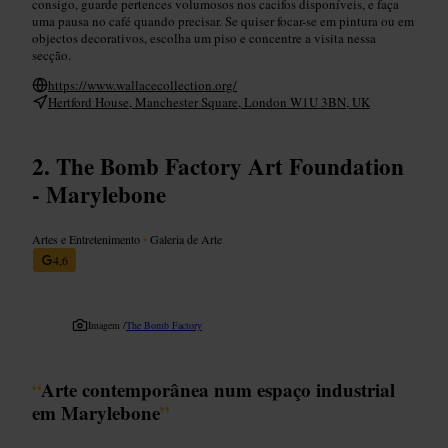
consigo, guarde pertences volumosos nos cacifos disponíveis, e faça
uma pausa no café quando precisar. Se quiser focar-se em pintura ou em
objectos decorativos, escolha um piso e concentre a visita nessa
secção.
https://www.wallacecollection.org/
Hertford House, Manchester Square, London W1U 3BN, UK
The Bomb Factory Art Foundation
- Marylebone
Artes e Entretenimento
•
Galeria de Arte
4,6
Imagem /
The Bomb Factory
“
Arte contemporânea num espaço industrial
em Marylebone
”