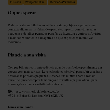
#
História
#
ViagemCultural
#
MemóriasVitorianas
O que esperar
Pode ver salas mobiladas ao estilo vitoriano, objetos e painéis que
contextualizam as histórias. O espaço é compacto, com várias salas
pequenas e detalhes pensados para fãs de literatura e curiosos. A visita
é mais sobre ambiente e imagética do que exposições interativas
modernas.
Planeie a sua visita
Compre bilhetes com antecedência quando possível, especialmente em
épocas com mais turistas. Leve calçado confortável para subir escadas e
deslocar-se por salas pequenas. Reserve uns minutos para a loja do
museu se quiser comprar lembranças. Consulte a página oficial para
informações sobre acessibilidade antes de ir.
https://www.sherlock-holmes.co.uk/
221b Baker St, London NW1 6XE, UK
Guias semelhantes