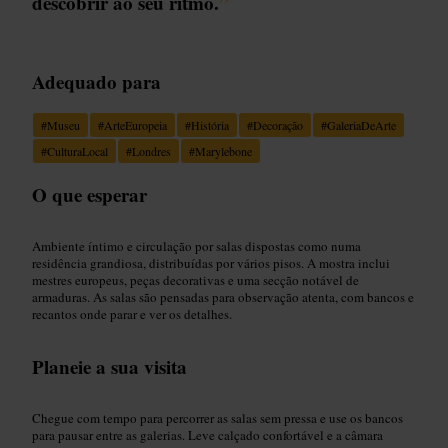
descobrir ao seu ritmo.
”
Adequado para
#
Museu
#
ArteEuropeia
#
História
#
Decoração
#
GaleriaDeArte
#
CulturaLocal
#
Londres
#
Marylebone
O que esperar
Ambiente íntimo e circulação por salas dispostas como numa
residência grandiosa, distribuídas por vários pisos. A mostra inclui
mestres europeus, peças decorativas e uma secção notável de
armaduras. As salas são pensadas para observação atenta, com bancos e
recantos onde parar e ver os detalhes.
Planeie a sua visita
Chegue com tempo para percorrer as salas sem pressa e use os bancos
para pausar entre as galerias. Leve calçado confortável e a câmara