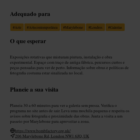
Adequado para
#
Arte
#
Artecontemporânea
#
Marylebone
#
Londres
#
Galerias
O que esperar
Exposições rotativas que misturam pintura, instalação e obra
experimental. Espaço com traço de antiga fábrica, percursos curtos e
peças pensadas para ver de perto. Informação sobre obras e políticas de
fotografia costuma estar sinalizada no local.
Planeie a sua visita
Planeia 30 a 60 minutos para ver a galeria sem pressa. Verifica o
programa no site antes de sair. Leva uma mochila pequena e respeita os
avisos sobre fotografia e proximidade das obras. Junta a visita a um
passeio por Marylebone para aproveitar a zona.
https://www.bombfactory.org.uk/
206 Marylebone Rd, London NW1 6JQ, UK