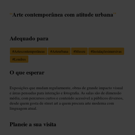
“
Arte contemporânea com atitude urbana
”
Adequado para
#
Artescontemporâneas
#
Arteurbana
#
Museu
#
Instalaçõesimersivas
#
Londres
O que esperar
Exposições que mudam regularmente, obras de grande impacto visual
e áreas pensadas para interação e fotografia. As salas são de dimensão
média, com percursos curtos e conteúdo acessível a públicos diversos,
desde quem gosta de street art a quem procura arte moderna com
linguagem atual.
Planeie a sua visita