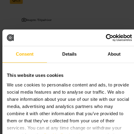
4,6
Imagem /
Tripadvisor
“
Arte envolvente em grande formato para ver e
fotografar.
”
Consent
Details
About
Adequado para
This website uses cookies
#
Arteimersiva
#
Experiênciacultural
#
Fotografiadearte
#
Londres
We use cookies to personalise content and ads, to provide
#
Atividadesemfamilia
#
Visitasguiadas
social media features and to analyse our traffic. We also
share information about your use of our site with our social
O que esperar
media, advertising and analytics partners who may
combine it with other information that you’ve provided to
Salas escuras com projeções e som, superfícies que refletem luz e áreas
them or that they’ve collected from your use of their
pensadas para fotografias. A visita exige algum movimento a pé e
services. You can at any time change or withdraw your
momentos em pé para apreciar as peças. Não espere galerias
tradicionais com quadros emoldurados , a arte ocupa o espaço e