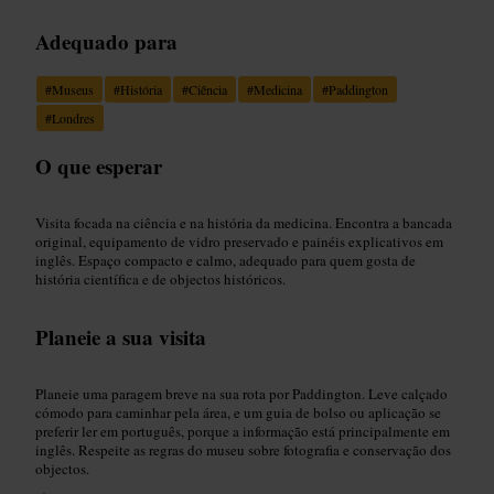
Adequado para
#
Museus
#
História
#
Ciência
#
Medicina
#
Paddington
#
Londres
O que esperar
Visita focada na ciência e na história da medicina. Encontra a bancada
original, equipamento de vidro preservado e painéis explicativos em
inglês. Espaço compacto e calmo, adequado para quem gosta de
história científica e de objectos históricos.
Planeie a sua visita
Planeie uma paragem breve na sua rota por Paddington. Leve calçado
cómodo para caminhar pela área, e um guia de bolso ou aplicação se
preferir ler em português, porque a informação está principalmente em
inglês. Respeite as regras do museu sobre fotografia e conservação dos
objectos.