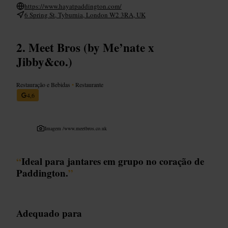
https://www.hayatpaddington.com/
6 Spring St, Tyburnia, London W2 3RA, UK
Meet Bros (by Me’nate x
Jibby&co.)
Restauração e Bebidas
•
Restaurante
4,6
Imagem /
www.meetbros.co.uk
“
Ideal para jantares em grupo no coração de
Paddington.
”
Adequado para