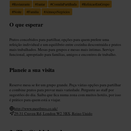
#
Restaurante
#
Jantar
#
ComidaPartilhada
#
RefeicaoEmGrupo
#
Noite
#
Familia
#
AlmoçoNegócios
O que esperar
Pratos concebidos para partilhar, opções para quem prefere uma
refeição individual e um equilíbrio entre cozinha descontraída e pratos
mais trabalhados. Mesas para grupos e mesas mais íntimas. Serviço
funcional, apropriado para famílias, amigos e encontros de trabalho.
Planeie a sua visita
Reserve mesa se for um grupo grande. Peça várias opções para partilhar
e combine pratos para provar mais variedade. Pergunte ao staff por
sugestões do dia. Saiba que fica numa zona com muitos hotéis, por isso
é prático para quem está a viajar.
http://www.meetbros.co.uk/
29-31 Craven Rd, London W2 3BX, Reino Unido