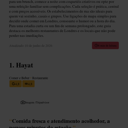
para um brunch, comece a noite com coquetéis criativos ou opte por
uma refeição familiar sem complicações. Cada seleção é prática, central
e com preços acessíveis. Os estabelecimentos de rua são ideais para
quem vai sozinho, casais e grupos. Use ligações de mapa simples para
decidir onde comer em Londres, consoante o humor ou a hora do dia.
Para uma estadia curta ou um fim de semana prolongado, este guia
destaca os melhores restaurantes de Londres e os locais que não pode
perder nas imediações.
Atualizado
10 de junho de 2026
6 min de leitura
Hayat
Comer e Beber
•
Restaurante
4,8
4,8
Imagem /
Tripadvisor
“
Comida fresca e atendimento acolhedor, a
poucos minutos da estação.
”