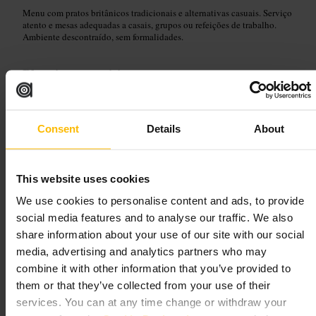
Menu com pratos britânicos tradicionais e alternativas casuais. Serviço
atento e mesas adequadas a casais, grupos ou refeições de trabalho.
Ambiente descontraído, sem formalidades.
Planeie a sua visita
Reserve se pretende jantar em horário de pico. Para uma refeição de
trabalho peça uma mesa mais reservada. Se vai em família, opte por
Consent
Details
About
horários mais calmos ao fim da tarde.
https://thestablehand.co.uk/
4 Bathurst St, Tyburnia, London W2 2SD, UK
This website uses cookies
We use cookies to personalise content and ads, to provide
Kendal Street Kitchen
social media features and to analyse our traffic. We also
share information about your use of our site with our social
Refeições e Bebidas
•
Restaurante
media, advertising and analytics partners who may
4,8
5
combine it with other information that you’ve provided to
them or that they’ve collected from your use of their
services. You can at any time change or withdraw your
Imagem /
Havwoods