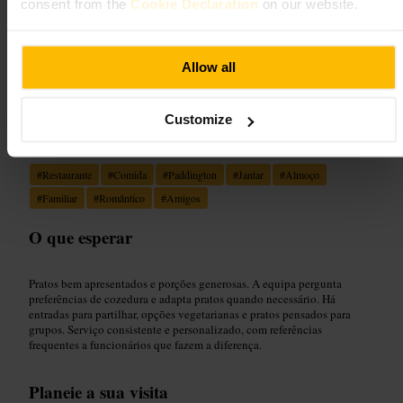
consent from the
Cookie Declaration
on our website.
“
Sabores cuidados, serviço que fica na
memória.
”
Allow all
Customize
Adequado para
#
Restaurante
#
Comida
#
Paddington
#
Jantar
#
Almoço
#
Familiar
#
Romântico
#
Amigos
O que esperar
Pratos bem apresentados e porções generosas. A equipa pergunta
preferências de cozedura e adapta pratos quando necessário. Há
entradas para partilhar, opções vegetarianas e pratos pensados para
grupos. Serviço consistente e personalizado, com referências
frequentes a funcionários que fazem a diferença.
Planeie a sua visita