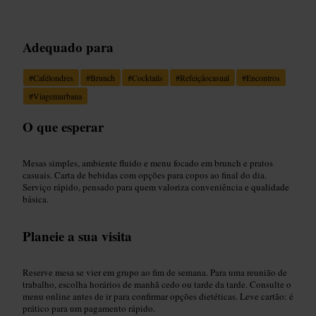
Adequado para
#
Cafélondres
#
Brunch
#
Cocktails
#
Refeiçãocasual
#
Encontros
#
Viagemurbana
O que esperar
Mesas simples, ambiente fluido e menu focado em brunch e pratos
casuais. Carta de bebidas com opções para copos ao final do dia.
Serviço rápido, pensado para quem valoriza conveniência e qualidade
básica.
Planeie a sua visita
Reserve mesa se vier em grupo ao fim de semana. Para uma reunião de
trabalho, escolha horários de manhã cedo ou tarde da tarde. Consulte o
menu online antes de ir para confirmar opções dietéticas. Leve cartão: é
prático para um pagamento rápido.