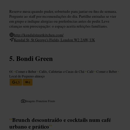
Reserve mesa quando puder, sobretudo para jantar ou fins de semana.
Pergunte ao staff por recomendações do dia. Partilhe entradas se vier
em grupo e indique alergias ou preferências antes de pedir. Leve
crianças sem preocupação: o espaço aceita refeições familiares.
http://kendalstreetkitchen.com/
Kendal St, St George's Fields, London W2 2AW, UK
Bondi Green
€€
•
Comer e Beber
•
Cafés, Cafeterias e Casas de Chá
•
Café
•
Comer e Beber
•
Local de Pequeno-almoço
4,5
4
Imagem /
Function Fixers
“
Brunch descontraído e cocktails num café
urbano e prático
”