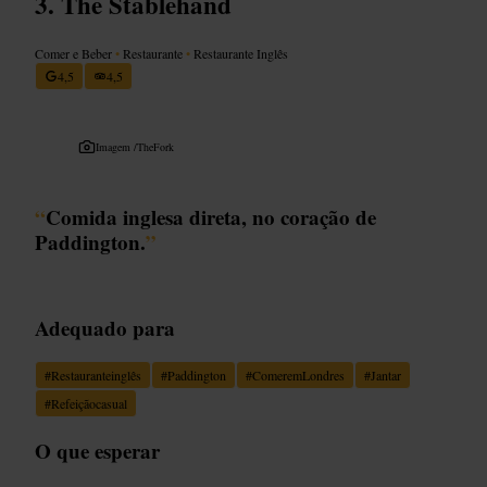
The Stablehand
Comer e Beber
•
Restaurante
•
Restaurante Inglês
4,5
4,5
Imagem /
TheFork
“
Comida inglesa direta, no coração de
Paddington.
”
Adequado para
#
Restauranteinglês
#
Paddington
#
ComeremLondres
#
Jantar
#
Refeiçãocasual
O que esperar