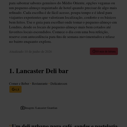
para saborear sabores genuínos do Médio Oriente, opções veganas ou
um pequeno-almoço requintado de hotel quando precisar de algo mais
refinado. Cada escolha é de fácil acesso, poupa tempo e é ideal para
viajantes experientes que valorizam localização, conforto e os básicos
bem feitos. Use o guia para escolher onde tomar o pequeno-almoço em
Londres, desde os locais de pequeno-almoço mais bem cotados até
favoritos locais escondidos. Comece o dia com uma boa refeição,
reserve com antecedência para fins de semana movimentados e relaxe
no bairro enquanto explora.
Atualizado
10 de junho de 2026
10 min de leitura
Lancaster Deli bar
Comer e Beber
•
Restaurante
•
Delicatessen
4,8
Imagem /
Lancaster Guardian
“
Um deli urbano para café, sandes e pastelaria