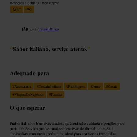
Refeições e Bebidas
•
Restaurante
4,7
5
Imagem /
L’angolo Bianco
“
Sabor italiano, serviço atento.
”
Adequado para
#
Restaurante
#
CozinhaItaliana
#
Paddington
#
Jantar
#
Casais
#
ViagemDeNegócios
#
Família
O que esperar
Pratos italianos bem executados, apresentação cuidada e porções para
partilhar. Serviço profissional sem excesso de formalidade. Sala
acolhedora com mesas próximas, ideal para conversas tranquilas.