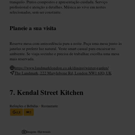
tranquilo. Pratos compostos e apresentação cuidada. Serviço
profissional e atenção a detalhes. Música ao vivo em noites
selecionadas, sem ser constante.
Planeie a sua visita
Reserve mesa com antecedência para a noite. Peça uma mesa junto às
janelas se preferir luz natural. Veste smart casual para encaixar no
ambiente. Se viaja sozinho e precisa de trabalhar, escolha uma mesa
mais reservada.
https://www.landmarklondon.co.uk/dining/winter-garden/
The Landmark, 222 Marylebone Rd, London NW1 6JQ, UK
Kendal Street Kitchen
Refeições e Bebidas
•
Restaurante
4,8
5
Imagem /
Havwoods