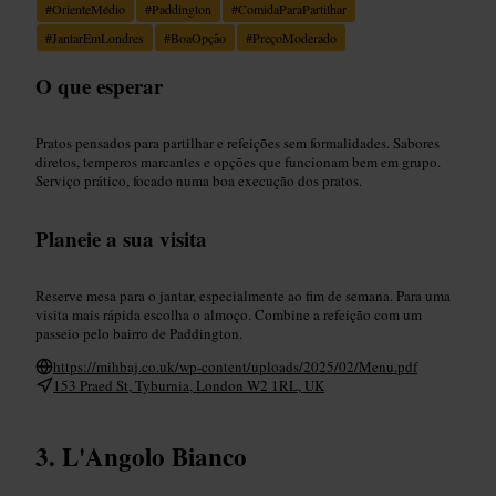
#
OrienteMédio
#
Paddington
#
ComidaParaPartilhar
#
JantarEmLondres
#
BoaOpção
#
PreçoModerado
O que esperar
Pratos pensados para partilhar e refeições sem formalidades. Sabores
diretos, temperos marcantes e opções que funcionam bem em grupo.
Serviço prático, focado numa boa execução dos pratos.
Planeie a sua visita
Reserve mesa para o jantar, especialmente ao fim de semana. Para uma
visita mais rápida escolha o almoço. Combine a refeição com um
passeio pelo bairro de Paddington.
https://mihbaj.co.uk/wp-content/uploads/2025/02/Menu.pdf
153 Praed St, Tyburnia, London W2 1RL, UK
L'Angolo Bianco