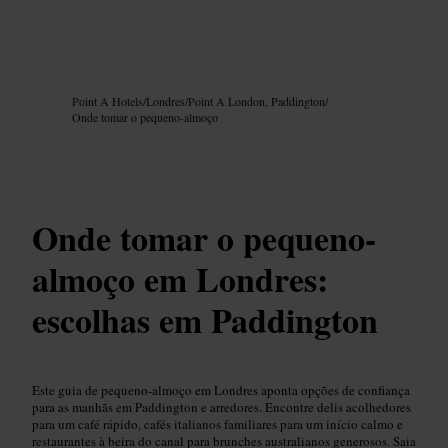
Imagem /
Google AI
Point A Hotels
/
Londres
/
Point A London, Paddington
/
Onde tomar o pequeno-almoço
Onde tomar o pequeno-
almoço em Londres:
escolhas em Paddington
Este guia de pequeno-almoço em Londres aponta opções de confiança
para as manhãs em Paddington e arredores. Encontre delis acolhedores
para um café rápido, cafés italianos familiares para um início calmo e
restaurantes à beira do canal para brunches australianos generosos. Saia