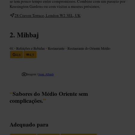
se tem pouco tempo entre compromissos. Combine com um passeio por
Kensington Gardens ou com visitas a museus próximos.
28 Craven Terrace, London W2 3EL, UK
Mihbaj
€€
•
Refeições e Bebidas
•
Restaurante
•
Restaurante do Oriente Médio
4,6
4,5
Imagem /
Anan Albash
“
Sabores do Médio Oriente sem
complicações.
”
Adequado para