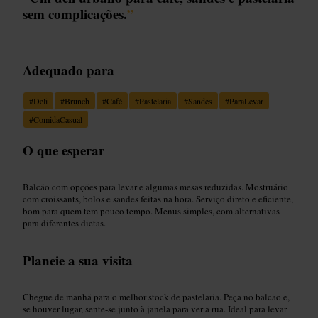
sem complicações.
”
Adequado para
#
Deli
#
Brunch
#
Café
#
Pastelaria
#
Sandes
#
ParaLevar
#
ComidaCasual
O que esperar
Balcão com opções para levar e algumas mesas reduzidas. Mostruário
com croissants, bolos e sandes feitas na hora. Serviço direto e eficiente,
bom para quem tem pouco tempo. Menus simples, com alternativas
para diferentes dietas.
Planeie a sua visita
Chegue de manhã para o melhor stock de pastelaria. Peça no balcão e,
se houver lugar, sente-se junto à janela para ver a rua. Ideal para levar