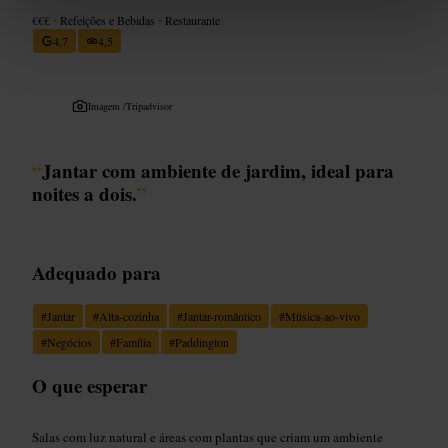
€€€
•
Refeições e Bebidas
•
Restaurante
4,7
4,5
Imagem /
Tripadvisor
“
Jantar com ambiente de jardim, ideal para
noites a dois.
”
Adequado para
#
Jantar
#
Alta-cozinha
#
Jantar-romântico
#
Música-ao-vivo
#
Negócios
#
Família
#
Paddington
O que esperar
Salas com luz natural e áreas com plantas que criam um ambiente