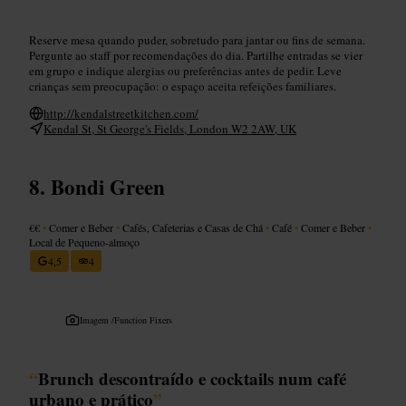
Reserve mesa quando puder, sobretudo para jantar ou fins de semana.
Pergunte ao staff por recomendações do dia. Partilhe entradas se vier
em grupo e indique alergias ou preferências antes de pedir. Leve
crianças sem preocupação: o espaço aceita refeições familiares.
http://kendalstreetkitchen.com/
Kendal St, St George's Fields, London W2 2AW, UK
Bondi Green
€€
•
Comer e Beber
•
Cafés, Cafeterias e Casas de Chá
•
Café
•
Comer e Beber
•
Local de Pequeno-almoço
4,5
4
Imagem /
Function Fixers
“
Brunch descontraído e cocktails num café
urbano e prático
”