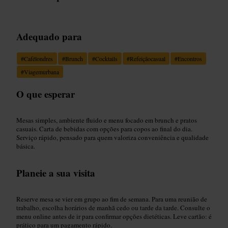
Adequado para
#
Cafélondres
#
Brunch
#
Cocktails
#
Refeiçãocasual
#
Encontros
#
Viagemurbana
O que esperar
Mesas simples, ambiente fluido e menu focado em brunch e pratos
casuais. Carta de bebidas com opções para copos ao final do dia.
Serviço rápido, pensado para quem valoriza conveniência e qualidade
básica.
Planeie a sua visita
Reserve mesa se vier em grupo ao fim de semana. Para uma reunião de
trabalho, escolha horários de manhã cedo ou tarde da tarde. Consulte o
menu online antes de ir para confirmar opções dietéticas. Leve cartão: é
prático para um pagamento rápido.