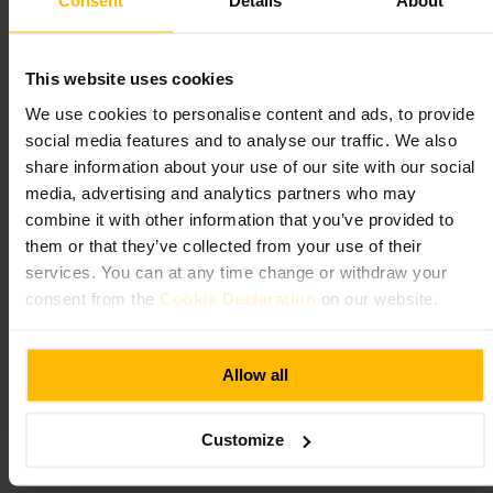
Consent
Details
About
#
Noite
#
Familia
#
AlmoçoNegócios
O que esperar
This website uses cookies
We use cookies to personalise content and ads, to provide
Pratos concebidos para partilhar, opções para quem prefere uma
refeição individual e um equilíbrio entre cozinha descontraída e pratos
social media features and to analyse our traffic. We also
mais trabalhados. Mesas para grupos e mesas mais íntimas. Serviço
share information about your use of our site with our social
funcional, apropriado para famílias, amigos e encontros de trabalho.
media, advertising and analytics partners who may
combine it with other information that you’ve provided to
Planeie a sua visita
them or that they’ve collected from your use of their
services. You can at any time change or withdraw your
Reserve mesa se for um grupo grande. Peça várias opções para partilhar
consent from the
Cookie Declaration
on our website.
e combine pratos para provar mais variedade. Pergunte ao staff por
sugestões do dia. Saiba que fica numa zona com muitos hotéis, por isso
é prático para quem está a viajar.
Allow all
http://www.meetbros.co.uk/
29-31 Craven Rd, London W2 3BX, Reino Unido
Customize
Winter Garden Restaurant