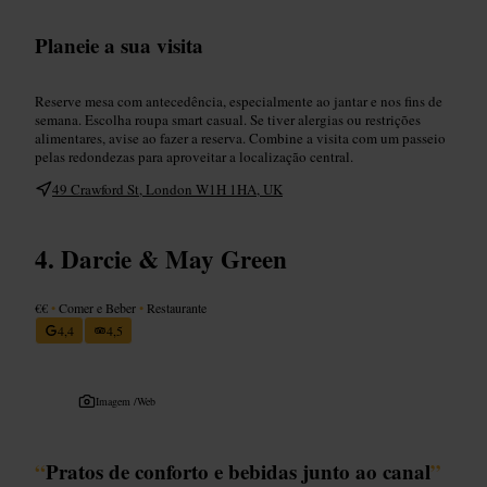
Planeie a sua visita
Reserve mesa com antecedência, especialmente ao jantar e nos fins de
semana. Escolha roupa smart casual. Se tiver alergias ou restrições
alimentares, avise ao fazer a reserva. Combine a visita com um passeio
pelas redondezas para aproveitar a localização central.
49 Crawford St, London W1H 1HA, UK
Darcie & May Green
€€
•
Comer e Beber
•
Restaurante
4,4
4,5
Imagem /
Web
“
Pratos de conforto e bebidas junto ao canal
”