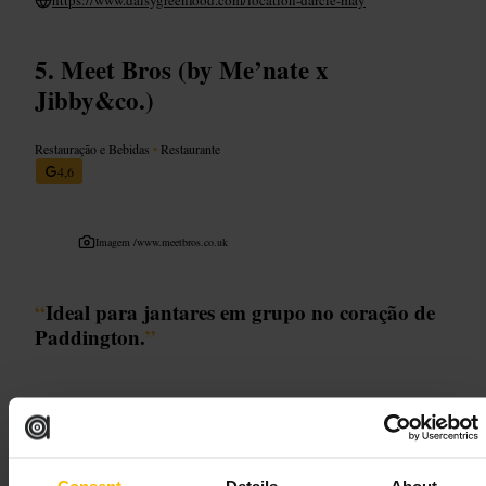
Meet Bros (by Me’nate x
Jibby&co.)
Restauração e Bebidas
•
Restaurante
4,6
Imagem /
www.meetbros.co.uk
“
Ideal para jantares em grupo no coração de
Paddington.
”
Adequado para
#
Restaurante
#
Jantar
#
ComidaPartilhada
#
RefeicaoEmGrupo