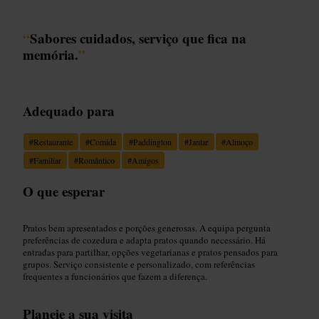
“
Sabores cuidados, serviço que fica na
memória.
”
Adequado para
#
Restaurante
#
Comida
#
Paddington
#
Jantar
#
Almoço
#
Familiar
#
Romântico
#
Amigos
O que esperar
Pratos bem apresentados e porções generosas. A equipa pergunta
preferências de cozedura e adapta pratos quando necessário. Há
entradas para partilhar, opções vegetarianas e pratos pensados para
grupos. Serviço consistente e personalizado, com referências
frequentes a funcionários que fazem a diferença.
Planeie a sua visita