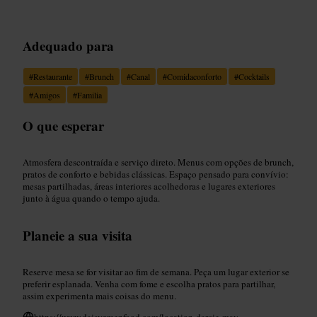
Adequado para
#
Restaurante
#
Brunch
#
Canal
#
Comidaconforto
#
Cocktails
#
Amigos
#
Familia
O que esperar
Atmosfera descontraída e serviço direto. Menus com opções de brunch,
pratos de conforto e bebidas clássicas. Espaço pensado para convívio:
mesas partilhadas, áreas interiores acolhedoras e lugares exteriores
junto à água quando o tempo ajuda.
Planeie a sua visita
Reserve mesa se for visitar ao fim de semana. Peça um lugar exterior se
preferir esplanada. Venha com fome e escolha pratos para partilhar,
assim experimenta mais coisas do menu.
https://www.daisygreenfood.com/location-darcie-may