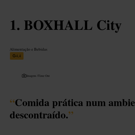
BOXHALL City
Alimentação e Bebidas
4,4
Imagem /
Time Out
“
Comida prática num ambie
descontraído.
”