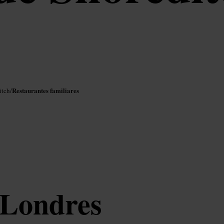
Restaurantes familiares
itch
/
 Londres