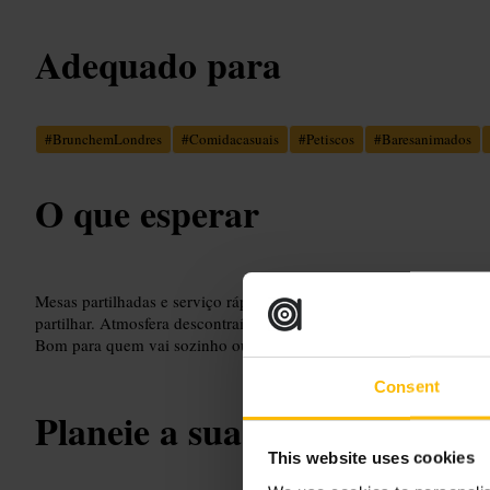
Adequado para
#
BrunchemLondres
#
Comidacasuais
#
Petiscos
#
Baresanimados
O que esperar
Mesas partilhadas e serviço rápido. Cardápio focado em bowls, noo
partilhar. Atmosfera descontraída, com música ambiente e fluxo co
Bom para quem vai sozinho ou em grupo.
Consent
Planeie a sua visita
This website uses cookies