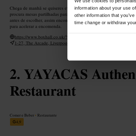
We use cookies to personalis
Chega de manhã se quiseres evitar filas e aproveitar um ambiente
information about your use of
procura mesas partilhadas para estar junto sem esperar por um lu
other information that you’ve
antes de escolher, assim encontras opções rápidas e variadas. Le
time change or withdraw you
para acelerar a encomenda.
https://www.boxhall.co.uk/?utm_medium=organic&utm_sour
1-27, The Arcade, Liverpool St, London EC2M 7PN, UK
YAYACAS Authent
Restaurant
Comer e Beber
•
Restaurante
4,9