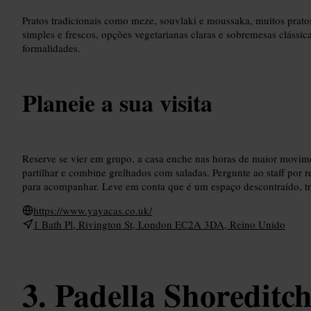
Pratos tradicionais como meze, souvlaki e moussaka, muitos pratos
simples e frescos, opções vegetarianas claras e sobremesas clássic
formalidades.
Planeie a sua visita
Reserve se vier em grupo, a casa enche nas horas de maior movime
partilhar e combine grelhados com saladas. Pergunte ao staff por
para acompanhar. Leve em conta que é um espaço descontraído, tra
https://www.yayacas.co.uk/
1 Bath Pl, Rivington St, London EC2A 3DA, Reino Unido
Padella Shoreditc