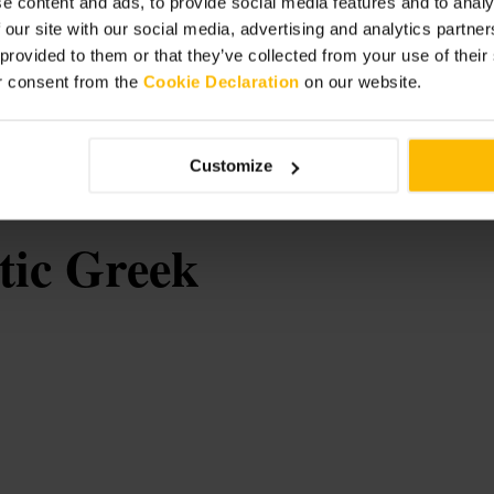
e content and ads, to provide social media features and to analy
 mais calmo. Se fores com um grupo,
 our site with our social media, advertising and analytics partn
gar reservado. Examina as bancas
 provided to them or that they’ve collected from your use of thei
va método de pagamento contactless
r consent from the
Cookie Declaration
on our website.
ce=gbp&utm_campaign=homepage
Customize
ic Greek