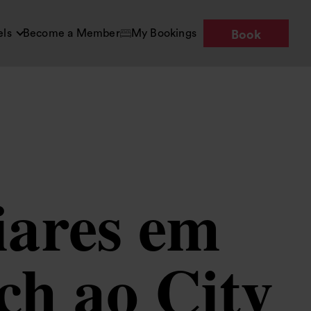
els
Become a Member
My Bookings
Book
iares em
ch ao City