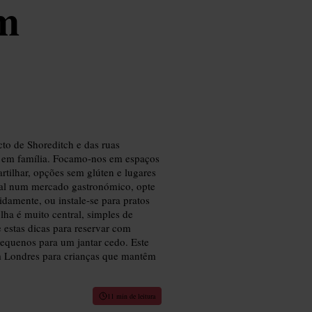
om
to de Shoreditch e das ruas
s em família. Focamo-nos em espaços
artilhar, opções sem glúten e lugares
al num mercado gastronómico, opte
damente, ou instale-se para pratos
lha é muito central, simples de
 estas dicas para reservar com
pequenos para um jantar cedo. Este
em Londres para crianças que mantêm
11 min de leitura