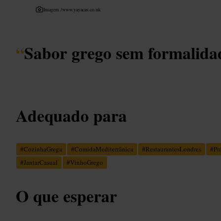
Imagem /
www.yayacas.co.uk
“
Sabor grego sem formalida
Adequado para
#
CozinhaGrega
#
ComidaMediterrânica
#
RestaurantesLondres
#
Pr
#
JantarCasual
#
VinhoGrego
O que esperar