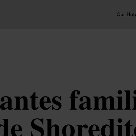
Our Hot
antes famil
de Shoredit