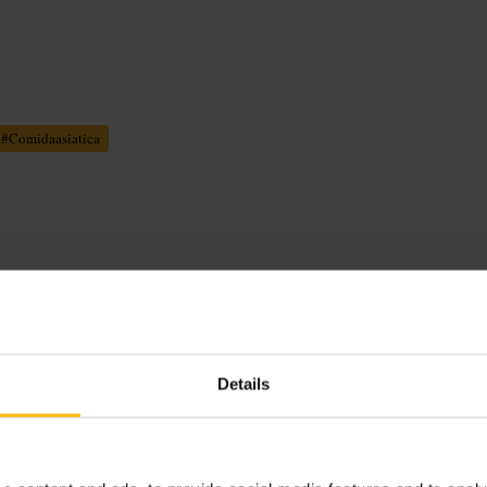
#
Comidaasiatica
dles, sandes e petiscos para
nstante de clientes durante a semana.
Details