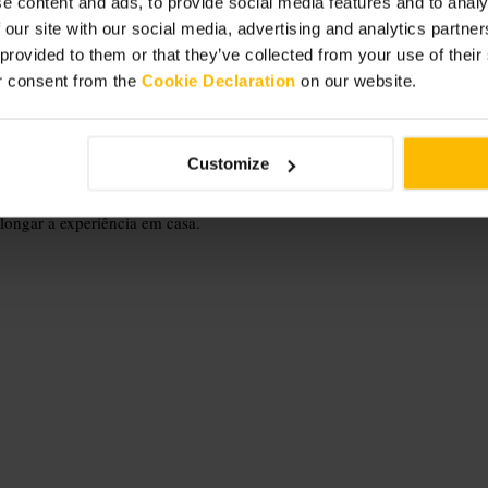
e content and ads, to provide social media features and to analy
 our site with our social media, advertising and analytics partn
 provided to them or that they’ve collected from your use of thei
r consent from the
Cookie Declaration
on our website.
Customize
 de origem ou método. Se precisares
as conta com espaço limitado nas
longar a experiência em casa.