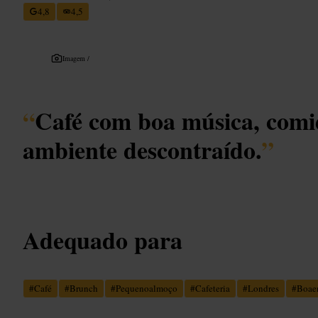
4,8
4,5
Imagem /
“
Café com boa música, comi
ambiente descontraído.
”
Adequado para
#
Café
#
Brunch
#
Pequenoalmoço
#
Cafeteria
#
Londres
#
Boae