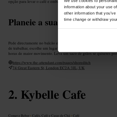
We use cookies to personalis
opção para levar o café e embalagens de grãos para compra.
information about your use of
other information that you’ve
Planeie a sua visita
time change or withdraw you
Pede directamente no balcão e pergunta ao barista recomendações
de trabalhar, escolhe um lugar junto à montra para luz natural, m
horas de maior movimento. Leva um saco de grãos se quiseres pro
https://www.the-attendant.com/pages/shoreditch
74 Great Eastern St, London EC2A 3JL, UK
Kybelle Cafe
Comer e Beber
•
Cafés, Café e Casas de Chá
•
Café