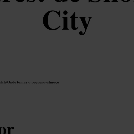
City
Onde tomar o pequeno-almoço
itch
/
or