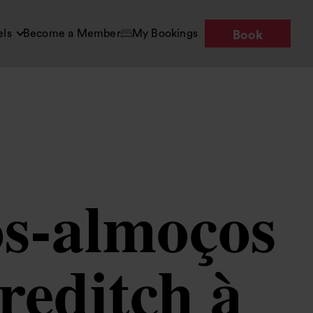
els
Become a Member
My Bookings
Book
s-almoços
reditch à