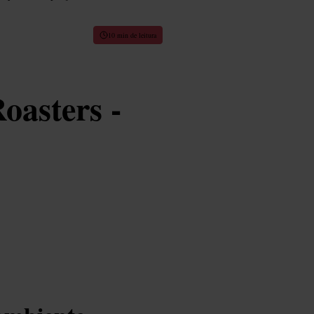
10 min de leitura
oasters -