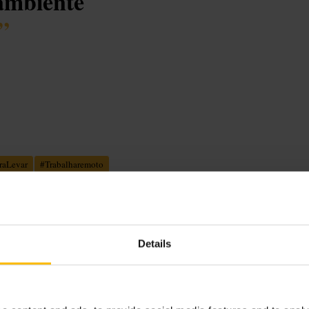
ambiente
”
raLevar
#
Trabalharemoto
Details
umas opções para pequeno-almoço ou
tracção. Ambiente informal, com