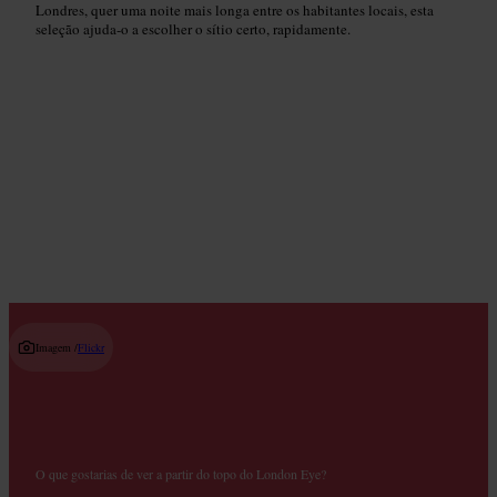
Londres, quer uma noite mais longa entre os habitantes locais, esta
seleção ajuda-o a escolher o sítio certo, rapidamente.
Bares de Coquetéis
Read guide
Imagem /
Flickr
O que gostarias de ver a partir do topo do London Eye?