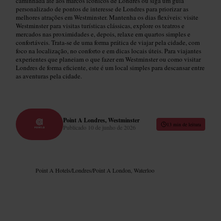
caminhada até aos marcos icónicos de Londres ou siga um guia
personalizado de pontos de interesse de Londres para priorizar as
melhores atrações em Westminster. Mantenha os dias flexíveis: visite
Westminster para visitas turísticas clássicas, explore os teatros e
mercados nas proximidades e, depois, relaxe em quartos simples e
confortáveis. Trata‑se de uma forma prática de viajar pela cidade, com
foco na localização, no conforto e em dicas locais úteis. Para viajantes
experientes que planeiam o que fazer em Westminster ou como visitar
Londres de forma eficiente, este é um local simples para descansar entre
as aventuras pela cidade.
Point A Londres, Westminster
13 min de leitura
Publicado
10 de junho de 2026
Point A Hotels
/
Londres
/
Point A London, Waterloo