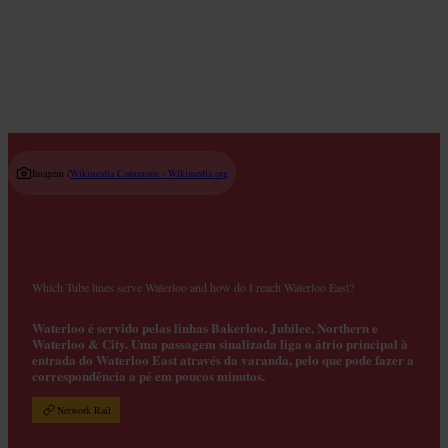
Read guide
Imagem /
Wikimedia Commons - Wikimedia.org
Which Tube lines serve Waterloo and how do I reach Waterloo East?
Waterloo é servido pelas linhas Bakerloo, Jubilee, Northern e
Waterloo & City. Uma passagem sinalizada liga o átrio principal à
entrada do Waterloo East através da varanda, pelo que pode fazer a
correspondência a pé em poucos minutos.
Network Rail