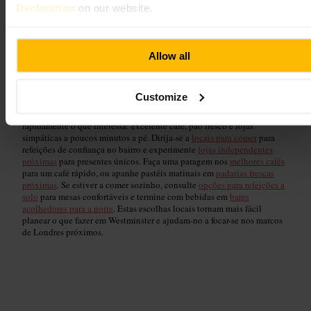
Declaration
on our website.
Comida e lojas locais em
Westminster
Allow all
Customize
Comece o dia perto do Point A London, Waterloo, e encontre
rapidamente o que interessa: excelente café, pão fresco e lojas
simpáticas a poucos minutos a pé. Dirija-se a
locais para comer
para
refeições de confiança no bairro e experimente
lojas independentes
próximas
para presentes únicos. Faça uma paragem nos
melhores cafés
para um café rápido, ou apanhe pastéis matinais em
padarias frescas
próximas
. Se estiver a comer sozinho, consulte
opções para refeições a
solo
para mesas confortáveis e termine com bebidas em
bares
acolhedores para a noite
. Estas escolhas locais tornam mais fácil
planear o que fazer em Westminster e ajudam-no a focar-se nos marcos
de Londres próximos.
Favoritos dos Nossos Anfitriões