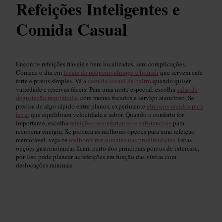
Refeições Inteligentes e
Comida Casual
Encontre refeições fiáveis e bem localizadas, sem complicações.
Comece o dia em
locais de pequeno-almoço e brunch
que servem café
forte e pratos simples. Vá a
comida casual de bairro
quando quiser
variedade e reservas fáceis. Para uma noite especial, escolha
salas de
degustação requintadas
com menus focados e serviço atencioso. Se
precisa de algo rápido entre planos, experimente
almoços rápidos para
levar
que equilibram velocidade e sabor. Quando o conforto for
importante, escolha
refeições reconfortantes e substanciais
para
recuperar energia. Se procura as melhores opções para uma refeição
memorável, veja os
melhores restaurantes nas proximidades
. Estas
opções gastronómicas ficam perto dos principais pontos de interesse,
por isso pode planear as refeições em função das visitas com
deslocações mínimas.
Restaurantes Melhor Avaliados