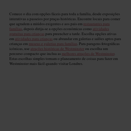
Comece o dia com opções fáceis para toda a família, desde exposições
interativas a passeios por praças históricas. Encontre locais para comer
que agradem a miúdos exigentes e aos pais em
restaurantes para
famílias
, depois dirija-se a opções económicas como
atividades
gratuitas para crianças
para preencher a tarde. Escolha opções ativas
em
atividades para crianças
ou abrandar em galerias e salões aptos para
crianças em
museus e galerias para famílias
. Para paragens fotográficas
icónicas, use
atrações históricas de Westminster
ou escolha um
percurso compacto que inclua as
melhores atrações de Westminster
.
Estas escolhas simples tornam o planeamento de coisas para fazer em
Westminster mais fácil quando visitar Londres.
Restaurantes para Famílias
Read guide