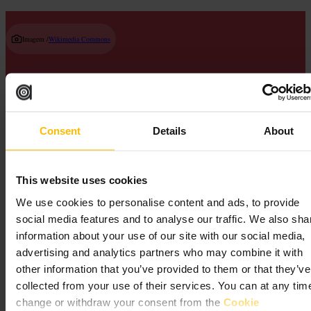
Imagem /
Wikimedia Commons
Where can I find an always‑open street art spot near Waterloo?
Consent
Details
About
Dirija‑se ao Leake Street Tunnel por baixo da estação de Waterloo.
Tem cerca de 300 metros, está aberto 24 horas e qualquer pessoa
pode pintar as paredes, por isso os murais mudam com frequência.
This website uses cookies
South Bank London
We use cookies to personalise content and ads, to provide
social media features and to analyse our traffic. We also sha
information about your use of our site with our social media,
advertising and analytics partners who may combine it with
other information that you’ve provided to them or that they’ve
collected from your use of their services. You can at any tim
change or withdraw your consent from the
Cookie