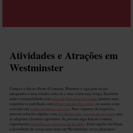
Atividades e Atrações em
Westminster
Comece o dia no Point A London, Waterloo e siga para locais
adequados a uma estadia curta ou a uma visita mais longa. Encontre
aulas e tranquilidade com
aulas de bem-estar próximas
, planeie uma
experiência partilhada com
ideias para um dia a dois
, ou assista a um
concerto em
noites de música ao vivo
. Para viajantes de negócios,
procure soluções rápidas com
atividades para viagens de negócios
que
se adaptem a horários apertados. Se procura algo fora do comum,
experimente
experiências originais em Londres
. Estas opções facilitam
a descoberta de coisas para fazer em Westminster, ver os principais