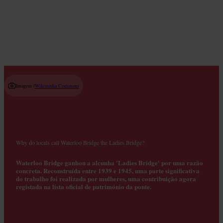
Read guide
Imagem /
Wikimedia Commons
Why do locals call Waterloo Bridge the Ladies Bridge?
Waterloo Bridge ganhou a alcunha 'Ladies Bridge' por uma razão
concreta. Reconstruída entre 1939 e 1945, uma parte significativa
do trabalho foi realizada por mulheres, uma contribuição agora
registada na lista oficial de património da ponte.