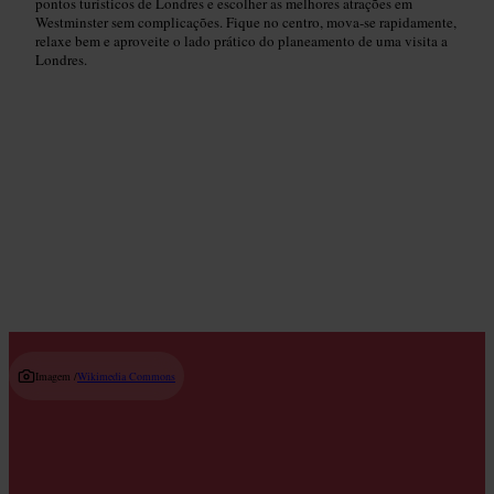
pontos turísticos de Londres e escolher as melhores atrações em
Westminster sem complicações. Fique no centro, mova-se rapidamente,
relaxe bem e aproveite o lado prático do planeamento de uma visita a
Londres.
Estúdios de Fitness e Bem-Estar
Read guide
Imagem /
Wikimedia Commons