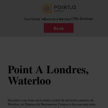
My Bookings
Our Hotels
Become a Member
Book
Imagem /
www.pointahotels.com
Point A Londres,
Waterloo
Encontre o seu ritmo em Londres a partir de um local a minutos de
Waterloo, da Tâmisa e de Westminster. Comece o dia com uma curta