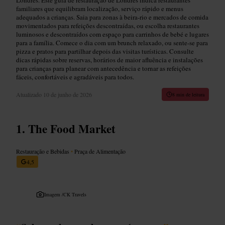
familiares que equilibram localização, serviço rápido e menus
adequados a crianças. Saia para zonas à beira-rio e mercados de comida
movimentados para refeições descontraídas, ou escolha restaurantes
luminosos e descontraídos com espaço para carrinhos de bebé e lugares
para a família. Comece o dia com um brunch relaxado, ou sente-se para
pizza e pratos para partilhar depois das visitas turísticas. Consulte
dicas rápidas sobre reservas, horários de maior afluência e instalações
para crianças para planear com antecedência e tornar as refeições
fáceis, confortáveis e agradáveis para todos.
Atualizado
10 de junho de 2026
8 min de leitura
The Food Market
Restauração e Bebidas
•
Praça de Alimentação
4,5
Imagem /
CK Travels