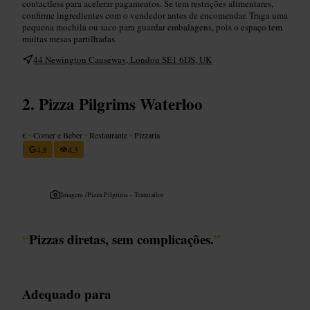
contactless para acelerar pagamentos. Se tem restrições alimentares,
confirme ingredientes com o vendedor antes de encomendar. Traga uma
pequena mochila ou saco para guardar embalagens, pois o espaço tem
muitas mesas partilhadas.
44 Newington Causeway, London SE1 6DS, UK
Pizza Pilgrims Waterloo
€
•
Comer e Beber
•
Restaurante
•
Pizzaria
4,8
4,3
Imagem /
Pizza Pilgrims - Teamtailor
“
Pizzas diretas, sem complicações.
”
Adequado para