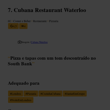
Cubana Restaurant Waterloo
€€
•
Comer e Beber
•
Restaurante
•
Pizzaria
4,5
4
Imagem /
Cubana Waterloo
“
Pizza e tapas com um tom descontraído no
South Bank
”
Adequado para
#
Londres
#
Pizzaria
#
CozinhaCubana
#
JantarEmGrupo
#
NoiteEmLondres