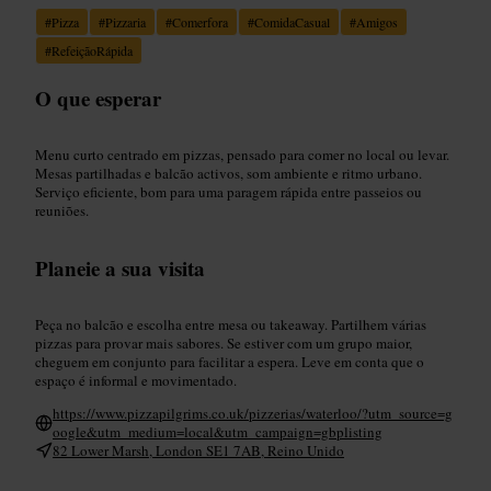
#
Pizza
#
Pizzaria
#
Comerfora
#
ComidaCasual
#
Amigos
#
RefeiçãoRápida
O que esperar
Menu curto centrado em pizzas, pensado para comer no local ou levar.
Mesas partilhadas e balcão activos, som ambiente e ritmo urbano.
Serviço eficiente, bom para uma paragem rápida entre passeios ou
reuniões.
Planeie a sua visita
Peça no balcão e escolha entre mesa ou takeaway. Partilhem várias
pizzas para provar mais sabores. Se estiver com um grupo maior,
cheguem em conjunto para facilitar a espera. Leve em conta que o
espaço é informal e movimentado.
https://www.pizzapilgrims.co.uk/pizzerias/waterloo/?utm_source=g
oogle&utm_medium=local&utm_campaign=gbplisting
82 Lower Marsh, London SE1 7AB, Reino Unido