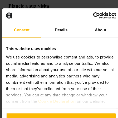
Planeie a sua visita
Se for em grupo, pense em reservar. Para visitas a solo ou a dois, pode
aparecer sem reserva fora das horas de maior afluência. Consulte o
menu online antes de ir se tiver preferências alimentares específicas.
Consent
Details
About
Leve em conta que o espaço funciona bem para negócios e lazer.
https://artyardbarandkitchen.com/
2 Blackfriars Rd, London SE1 9JU, UK
This website uses cookies
We use cookies to personalise content and ads, to provide
Locale Southbank
social media features and to analyse our traffic. We also
share information about your use of our site with our social
€€
•
Restauração e Bebidas
•
Restaurante
•
Restaurante Italiano
media, advertising and analytics partners who may
4,1
4,5
combine it with other information that you’ve provided to
them or that they’ve collected from your use of their
services. You can at any time change or withdraw your
Imagem /
consent from the
Cookie Declaration
on our website.
“
Itália prática junto ao rio
”