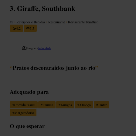
Giraffe, Southbank
€€
•
Refeições e Bebidas
•
Restaurante
•
Restaurante Temático
4,2
3,5
Imagem /
Indoorfish
“
Pratos descontraídos junto ao rio
”
Adequado para
#
ComidaCasual
#
Família
#
Amigos
#
Almoço
#
Jantar
#
Margemdorio
O que esperar