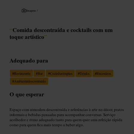
Imagem /
“
Comida descontraída e cocktails com um
toque artístico
”
Adequado para
#
Restaurante
#
Bar
#
Cozinhasimples
#
Drinks
#
Encontros
#
Ambientedescontraído
O que esperar
Espaço com atmosfera descontraída e referências à arte no décor, pratos
informais e bebidas pensadas para acompanhar conversas. Serviço
acolhedor e ritmo adequado tanto para quem quer uma refeição rápida
como para quem fica mais tempo a beber algo.