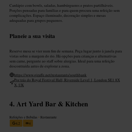
Cardápio com bowls, saladas, hambúrgueres e pratos partilháveis.
Porções pensadas para famílias e para quem procura uma refeição sem
complicações. Espaço iluminado, decoração simples e mesas
adequadas para grupos pequenos.
Planeie a sua visita
Reserve mesa se vier num fim de semana. Peça lugar junto à janela para
vistas sobre a margem do rio. Há opções para crianças e alternativas
sem carne, pergunte ao staff sobre alergias. Ideal para uma refeição
descontraída antes de explorar a zona.
https://www.giraffe.net/restaurants/southbank
Por trás do Royal Festival Hall, Riverside Level 1, London SE1 8X
X, UK
Art Yard Bar & Kitchen
Refeições e Bebidas
•
Restaurante
4,2
4