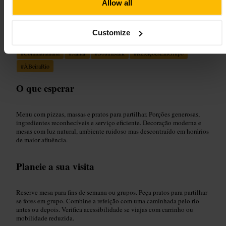
Allow all
Adequado para
Customize
#
ComidaItaliana
#
Jantar
#
SouthBank
#
RefeiçõesEmGrupo
#
ÀBeiraRio
O que esperar
Menu com pizzas, massas e pratos para partilhar. Porções generosas,
ingredientes reconhecíveis e serviço eficiente. Decoração moderna e
mesas com luz natural, ambiente ruidoso mas descontraído em horários
de maior afluência.
Planeie a sua visita
Reserve mesa para fins de semana ou grupos. Peça pratos para partilhar
se fores em grupo. Combine a refeição com uma caminhada pelo rio
antes ou depois. Verifica acessibilidade se viajas com carrinho ou
mobilidade reduzida.