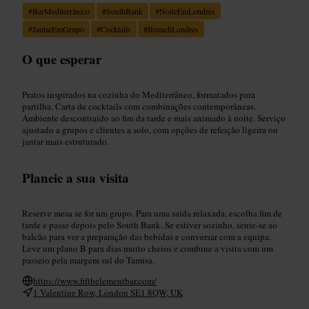
#
BarMediterrânico
#
SouthBank
#
NoiteEmLondres
#
JantarEmGrupo
#
Cocktails
#
BrunchLondres
O que esperar
Pratos inspirados na cozinha do Mediterrâneo, formatados para
partilha. Carta de cocktails com combinações contemporâneas.
Ambiente descontraído ao fim da tarde e mais animado à noite. Serviço
ajustado a grupos e clientes a solo, com opções de refeição ligeira ou
jantar mais estruturado.
Planeie a sua visita
Reserve mesa se for um grupo. Para uma saída relaxada, escolha fim de
tarde e passe depois pelo South Bank. Se estiver sozinho, sente-se ao
balcão para ver a preparação das bebidas e conversar com a equipa.
Leve um plano B para dias muito cheios e combine a visita com um
passeio pela margem sul do Tamisa.
https://www.fifthelementbar.com/
1 Valentine Row, London SE1 8QW, UK