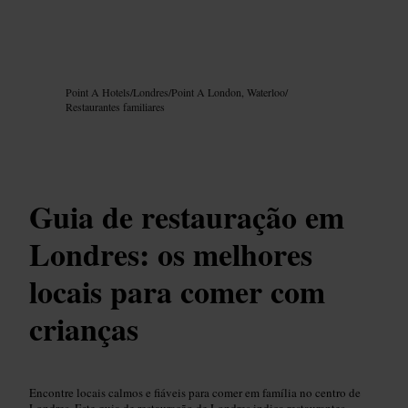
Imagem /
Google AI
Point A Hotels
/
Londres
/
Point A London, Waterloo
/
Restaurantes familiares
Guia de restauração em
Londres: os melhores
locais para comer com
crianças
Encontre locais calmos e fiáveis para comer em família no centro de
Londres. Este guia de restauração de Londres indica restaurantes