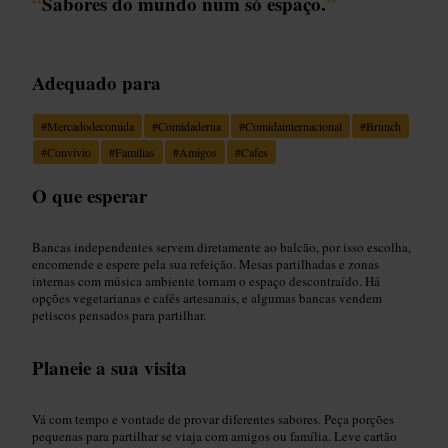
“
Sabores do mundo num só espaço.
”
Adequado para
#
Mercadodecomida
#
Comidaderua
#
Comidainternacional
#
Brunch
#
Convivio
#
Familias
#
Amigos
#
Cafes
O que esperar
Bancas independentes servem diretamente ao balcão, por isso escolha,
encomende e espere pela sua refeição. Mesas partilhadas e zonas
internas com música ambiente tornam o espaço descontraído. Há
opções vegetarianas e cafés artesanais, e algumas bancas vendem
petiscos pensados para partilhar.
Planeie a sua visita
Vá com tempo e vontade de provar diferentes sabores. Peça porções
pequenas para partilhar se viaja com amigos ou família. Leve cartão