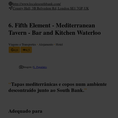
http://www.localesouthbank.com/
County Hall, 3B Belvedere Rd, London SE1 7GP, UK
Fifth Element - Mediterranean
Tavern - Bar and Kitchen Waterloo
Viagens e Transportes
•
Alojamento
•
Hotel
4,6
4,5
Imagem /
S. Papadakis
“
Tapas mediterrânicas e copos num ambiente
descontraído junto ao South Bank.
”
Adequado para