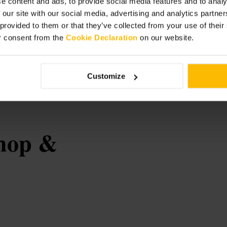
e content and ads, to provide social media features and to analy
 our site with our social media, advertising and analytics partn
 provided to them or that they’ve collected from your use of thei
om frequência. Para visitas de grupo
r consent from the
Cookie Declaration
on our website.
 e reservas. Leve uma câmara sem
ita com um café ou um passeio pela
Customize
R, UK
hop &