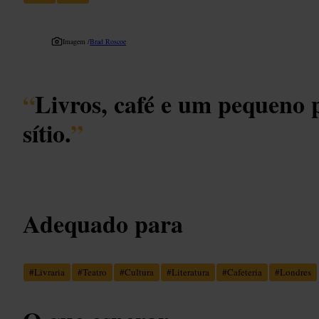
Imagem /
Brad Roscoe
“
Livros, café e um pequeno 
sítio.
”
Adequado para
#
Livraria
#
Teatro
#
Cultura
#
Literatura
#
Cafeteria
#
Londres