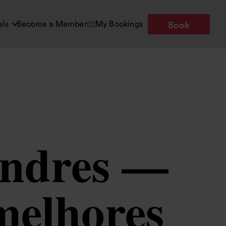
els
Become a Member
My Bookings
Book
ondres —
melhores