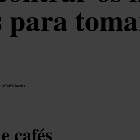
s para toma
Cafés locais
oo
/
e cafés