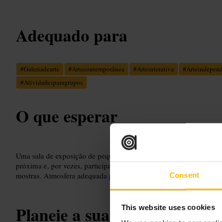
Adequado para
#
Galeriadearte
#
Artecontemporânea
#
Arteinterativa
#
Arteindepen
#
Atividadesparagrupos
O que esperar
Uma sala de exposição de pequena dimensão e curadoria focada e
próxima e, por vezes, participação do público. Ambiente informal e
mostras. Atmosfera adequada para quem prefere visitas focadas e s
Consent
Planeie a sua visita
This website uses cookies