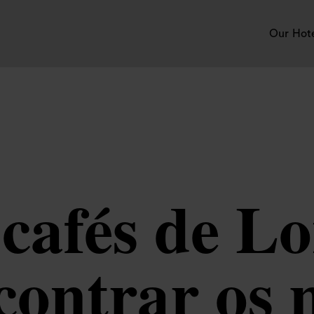
Our Hot
 cafés de L
contrar os 