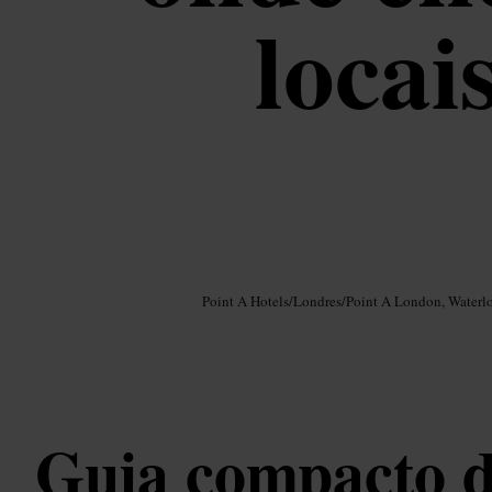
locai
Imagem /
Google AI
Point A Hotels
/
Londres
/
Point A London, Waterl
Guia compacto d