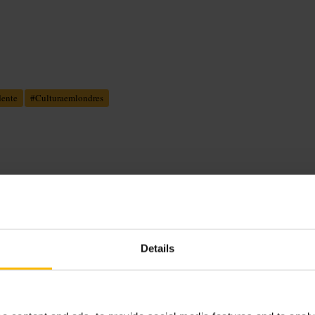
dente
#
Culturaemlondres
m projetos. Obras que pedem atenção
 equipa disponível para explicar as
em distrações.
Details