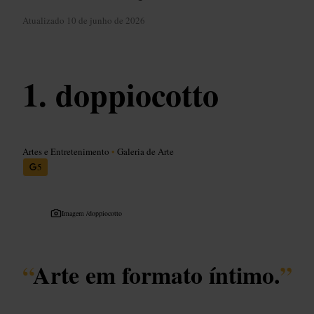
Atualizado
10 de junho de 2026
doppiocotto
Artes e Entretenimento
•
Galeria de Arte
5
Imagem /
doppiocotto
“
Arte em formato íntimo.
”