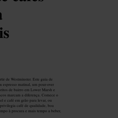
a
is
tir de Westminster. Este guia de
m espresso matinal, um pour-over
voritos de bairro em Lower Marsh e
rescos marcam a diferença. Comece o
l e café em grão para levar, ou
privilegia café de qualidade, boa
tempo à procura e mais tempo a beber,