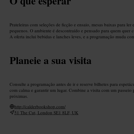
O que esperar
Prateleiras com seleções de ficção e ensaio, mesas baixas para ler 
pequenos. O ambiente é descontraído e pensado para quem quer co
A oferta inclui bebidas e lanches leves, e a programação muda co
Planeie a sua visita
Consulte a programação antes de ir e reserve bilhetes para espetác
com calma e garantir um lugar. Combine a visita com um passeio p
próximas.
http://calderbookshop.com/
51 The Cut, London SE1 8LF, UK