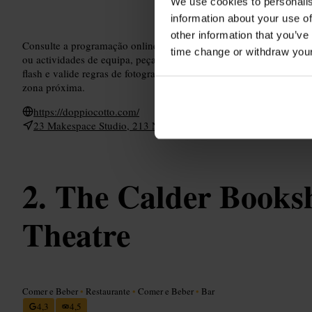
We use cookies to personalis
information about your use of
other information that you’ve
Consulte a programação online antes de ir, as exposições mudam c
time change or withdraw you
ou actividades de equipa, peça informações sobre visitas guiadas
flash e valide regras de fotografia junto da equipa. Combine a vis
zona próxima.
https://doppiocotto.com/
23 Makespace Studio, 213 Newnham Terrace, London SE1 7D
The Calder Books
Theatre
Comer e Beber
•
Restaurante
•
Comer e Beber
•
Bar
4,3
4,5