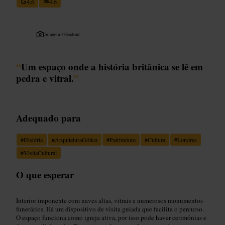
4,6
4,6
Imagem /
Headout
“
Um espaço onde a história britânica se lê em
pedra e vitral.
”
Adequado para
#
História
#
ArquiteturaGótica
#
Património
#
Cultura
#
Londres
#
VisitaCultural
O que esperar
Interior imponente com naves altas, vitrais e numerosos monumentos
funerários. Há um dispositivo de visita guiada que facilita o percurso.
O espaço funciona como igreja ativa, por isso pode haver cerimónias e