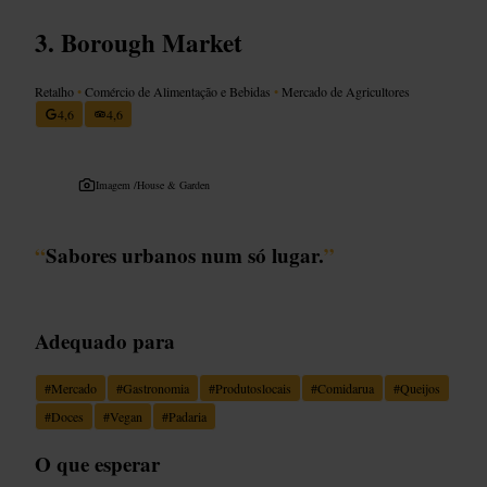
Borough Market
Retalho
•
Comércio de Alimentação e Bebidas
•
Mercado de Agricultores
4,6
4,6
Imagem /
House & Garden
“
Sabores urbanos num só lugar.
”
Adequado para
#
Mercado
#
Gastronomia
#
Produtoslocais
#
Comidarua
#
Queijos
#
Doces
#
Vegan
#
Padaria
O que esperar