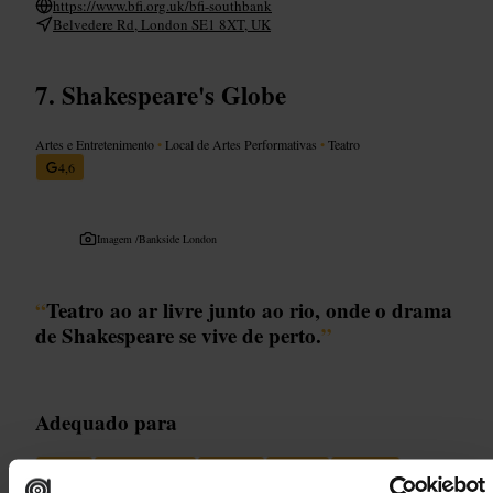
https://www.bfi.org.uk/bfi-southbank
Belvedere Rd, London SE1 8XT, UK
Shakespeare's Globe
Artes e Entretenimento
•
Local de Artes Performativas
•
Teatro
4,6
Imagem /
Bankside London
“
Teatro ao ar livre junto ao rio, onde o drama
de Shakespeare se vive de perto.
”
Adequado para
#
Teatro
#
Teatroaoarlivre
#
História
#
Cultura
#
Familias