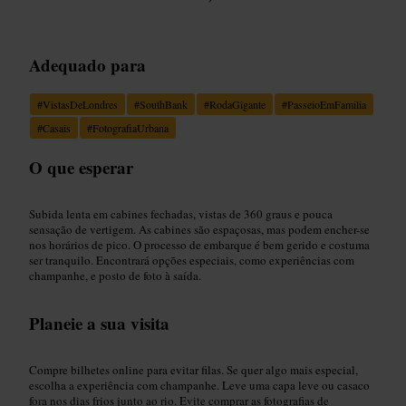
Adequado para
#
VistasDeLondres
#
SouthBank
#
RodaGigante
#
PasseioEmFamilia
#
Casais
#
FotografiaUrbana
O que esperar
Subida lenta em cabines fechadas, vistas de 360 graus e pouca
sensação de vertigem. As cabines são espaçosas, mas podem encher-se
nos horários de pico. O processo de embarque é bem gerido e costuma
ser tranquilo. Encontrará opções especiais, como experiências com
champanhe, e posto de foto à saída.
Planeie a sua visita
Compre bilhetes online para evitar filas. Se quer algo mais especial,
escolha a experiência com champanhe. Leve uma capa leve ou casaco
fora nos dias frios junto ao rio. Evite comprar as fotografias de