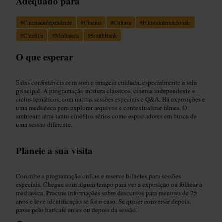
Adequado para
#
Cinemaindependente
#
Cinema
#
Cultura
#
Filmesinternacionais
#
Cinefilia
#
Mediateca
#
SouthBank
O que esperar
Salas confortáveis com som e imagem cuidada, especialmente a sala
principal. A programação mistura clássicos, cinema independente e
ciclos temáticos, com muitas sessões especiais e Q&A. Há exposições e
uma mediateca para explorar arquivos e contextualizar filmes. O
ambiente atrai tanto cinéfilos sérios como espectadores em busca de
uma sessão diferente.
Planeie a sua visita
Consulte a programação online e reserve bilhetes para sessões
especiais. Chegue com algum tempo para ver a exposição ou folhear a
mediateca. Procure informações sobre descontos para menores de 25
anos e leve identificação se for o caso. Se quiser conversar depois,
passe pelo bar/café antes ou depois da sessão.