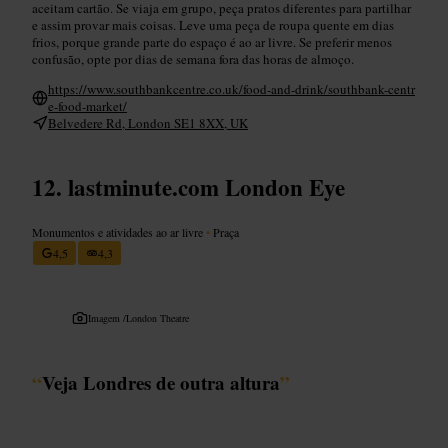
aceitam cartão. Se viaja em grupo, peça pratos diferentes para partilhar
e assim provar mais coisas. Leve uma peça de roupa quente em dias
frios, porque grande parte do espaço é ao ar livre. Se preferir menos
confusão, opte por dias de semana fora das horas de almoço.
https://www.southbankcentre.co.uk/food-and-drink/southbank-centr
e-food-market/
Belvedere Rd, London SE1 8XX, UK
lastminute.com London Eye
Monumentos e atividades ao ar livre
•
Praça
4,5
4,3
Imagem /
London Theatre
“
Veja Londres de outra altura
”