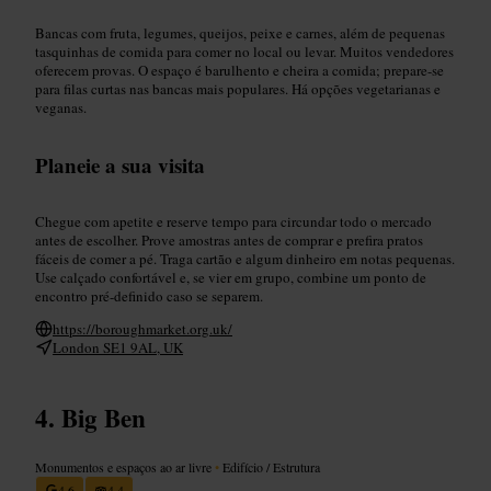
Bancas com fruta, legumes, queijos, peixe e carnes, além de pequenas
tasquinhas de comida para comer no local ou levar. Muitos vendedores
oferecem provas. O espaço é barulhento e cheira a comida; prepare-se
para filas curtas nas bancas mais populares. Há opções vegetarianas e
veganas.
Planeie a sua visita
Chegue com apetite e reserve tempo para circundar todo o mercado
antes de escolher. Prove amostras antes de comprar e prefira pratos
fáceis de comer a pé. Traga cartão e algum dinheiro em notas pequenas.
Use calçado confortável e, se vier em grupo, combine um ponto de
encontro pré-definido caso se separem.
https://boroughmarket.org.uk/
London SE1 9AL, UK
Big Ben
Monumentos e espaços ao ar livre
•
Edifício / Estrutura
4,6
4,4