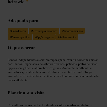
beira-rio.
”
Adequado para
#
Comidaderua
#
Mercadogastronómico
#
Saboresdomundo
#
Paracompartilhar
#
Opçõesveganas
#
Saibastimentos
O que esperar
Bancas independentes a servir refeições para levar ou comer nas mesas
partilhadas. Expectativa de sabores diversos: petiscos, pratos de fusão,
opções sem glúten e alternativas veganas. Ambiente barulhento e
animado, especialmente à hora de almoço e ao fim de tarde. Traga
vontade de experimentar e paciência para filas curtas nos momentos de
maior afluência.
Planeie a sua visita
Consulte os menus no local antes de escolher, muitos vendedores