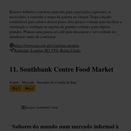
Reserve bilhetes com hora marcada para exposições especiais, se
necessário, e consulte o mapa da galeria ao chegar. Traga calçado
confortável para subir e descer pisos, leve pouco volume para facilitar a
circulação e verifique as opções de guarda-volumes para objetos
grandes. Planeie uma pausa no café para descansar e ver a cidade do
miradouro antes de continuar.
https://www.tate.org.uk/visit/tate-modern
Bankside, London SE1 9TG, Reino Unido
Southbank Centre Food Market
Evento
•
Mercado
•
Encontro de Comida de Rua
4,5
4,4
Imagem /
Southbank Centre
“
Sabores do mundo num mercado informal à