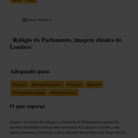
Imagem /
TripSavvy
“
Relógio do Parlamento, imagem clássica de
Londres
”
Adequado para
#
Londres
#
RelógioDeLondres
#
Passeios
#
História
#
FotografiaDeViagem
#
MarcosUrbanos
O que esperar
Espere ver a torre do relógio e a fachada do Parlamento a partir do
passeio ribeirinho e das pontes próximas. O espaço é exterior, com
muitas pessoas a circular e vários ângulos fotográficos ao longo do rio.