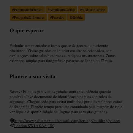
#
ParlamentoBritânico
#
ArquiteturaGótica
#
VistasDoTâmisa
#
FotografiaEmLondres
#
Passeios
#
História
O que esperar
Fachadas ornamentadas e torres que se destacam no horizonte
ribeirinho. Visitas guiadas ao interior em dias selecionados, com
explicações sobre salas históricas e tradições institucionais. Zonas
exteriores amplas para fotografias e passeios ao longo do Tâmisa.
Planeie a sua visita
Reserve bilhetes para visitas guiadas com antecedência quando
possível e leve documento de identificação para os controlos de
segurança. Chegue cedo para evitar multidões junto às melhores zonas
de fotografia. Planeie tempo para uma caminhada pela margem do rio e
verifique a disponibilidade de línguas para as visitas guiadas.
https://www.parliament.uk/about/living-heritage/building/palace/
London SW1A 0AA, UK