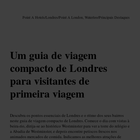
Imagem /
Google AI
Point A Hotels
/
Londres
/
Point A London, Waterloo
/
Principais Destaques
Um guia de viagem
compacto de Londres
para visitantes de
primeira viagem
Descubra os pontos essenciais de Londres e o ritmo dos seus bairros
neste guia de viagem compacto de Londres. Comece o dia com vistas à
beira-rio, dirija-se ao histórico Westminster para ver a torre do relógio e
a Abadia de Westminster, e depois encontre petiscos frescos nos
animados mercados de comida. Indicamos as melhores atrações de