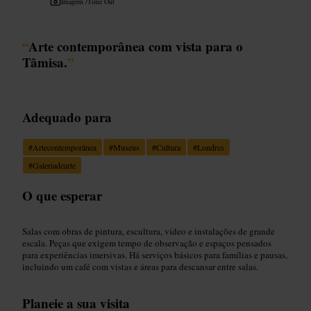
Imagem /
Time Out
“
Arte contemporânea com vista para o
Tâmisa.
”
Adequado para
#
Artecontemporânea
#
Museus
#
Cultura
#
Londres
#
Galeriadearte
O que esperar
Salas com obras de pintura, escultura, vídeo e instalações de grande
escala. Peças que exigem tempo de observação e espaços pensados
para experiências imersivas. Há serviços básicos para famílias e pausas,
incluindo um café com vistas e áreas para descansar entre salas.
Planeie a sua visita