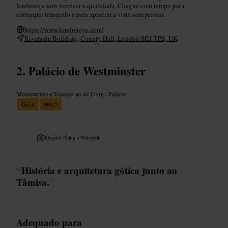
lembrança sem verificar a qualidade. Chegue com tempo para
embarque tranquilo e para apreciar a vista sem pressas.
https://www.londoneye.com/
Riverside Building, County Hall, London SE1 7PB, UK
Palácio de Westminster
Monumentos e Espaços ao Ar Livre
•
Palácio
4,6
4,7
Imagem /
Simple Wikipedia
“
História e arquitetura gótica junto ao
Tâmisa.
”
Adequado para