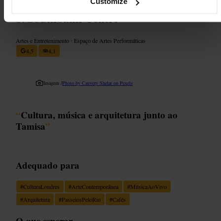
Customize
Southbank Centre
Artes e Entretenimento
•
Espaço de Artes Performáticas
4,5
4,1
Imagem /
Photo by Cauvery Shelat on Pexels
“
Cultura, música e arquitetura junto ao
Tamisa
”
Adequado para
#
CulturaLondres
#
ArteContemporânea
#
MúsicaAoVivo
#
Arquitetura
#
PasseiosPeloRio
#
Cafés
O que esperar