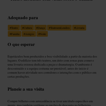
Adequado para
#
Teatro
#
Cultura
#
Dança
#
TeatroemLondres
#
Livraria
#
Familia
#
Amigos
#
Noite
O que esperar
Espetáculos bem produzidos e boa visibilidade a partir da maioria dos
lugares. O edifício tem três teatros, um átrio com zonas para comer e
uma livraria extensa dedicada a peças e dramaturgia. O ambiente é
descontraído e a equipa costuma ser prestável; antes do início é
comum haver atividade nos corredores e interações com o público em
certas produções.
Planeie a sua visita
Compre bilhetes com antecedência se tiver um título específico em
mente, mas também verifique as opções de desconto na bilheteira.