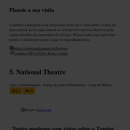
Planeie a sua visita
Combine a paragem com um passeio pelo rio e com outras visitas na
área central. Leve uma câmera ou telemóvel com boa objetiva para
captar detalhes do mostrador do relógio. Planeie uma rota a pé entre
pontes e miradouros para variar os enquadramentos.
https://www.parliament.uk/bigben
Londres SW1A 0AA, Reino Unido
National Theatre
Artes e Entretenimento
•
Espaço de Artes Performativas
•
Local de Música
4,7
4,5
Imagem /
Timbo Lond
“
Teatro moderno com vistas sobre o Tamisa
”