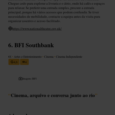
Chegue cedo para explorar a livraria e o átrio, onde há cafés e espaços
para relaxar. Se preferir uma entrada simples, procure a entrada
principal, porque há vários acessos que podem confundir. Se tiver
necessidades de mobilidade, contacte a equipa antes da visita para
organizar assentos e acesso facilitado.
https://www.nationaltheatre.org.uk/
BFI Southbank
€€
•
Artes e Entretenimento
•
Cinema
•
Cinema Independente
4,6
4
Imagem /
BFI
“
Cinema, arquivo e conversa junto ao rio
”