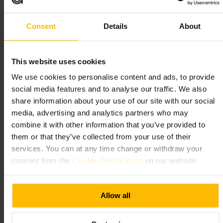
#
Visitalondres
#
Experiência
O que esperar
Consent
Details
About
Palco aberto em madeira com audiência em pé e lugares sentados nas
galerias. Visitas guiadas conduzidas por guias com conhecimento
This website uses cookies
histórico, exposições sobre o teatro de Shakespeare e actividades
educativas para miúdos. A zona de pé está exposta ao tempo, enquanto
We use cookies to personalise content and ads, to provide
algumas bancadas ficam protegidas. Há loja com lembranças e opções
social media features and to analyse our traffic. We also
para contratar almofadas para os lugares sentados.
share information about your use of our site with our social
media, advertising and analytics partners who may
Planeie a sua visita
combine it with other information that you’ve provided to
them or that they’ve collected from your use of their
Reserve bilhetes com antecedência, especialmente para peças
services. You can at any time change or withdraw your
populares. Chegue com tempo para visitar a exposição e a loja antes da
sessão. Leve roupas adequadas ao tempo, porque parte do público fica
consent from the
Cookie Declaration
on our website.
ao ar livre, e considere alugar uma almofada para mais conforto. Se
tiver necessidades de acessibilidade, contacte a bilheteira antes da
visita para esclarecimentos e apoio.
Allow all
https://www.shakespearesglobe.com/
21 New Globe Walk, Londres SE1 9DT, Reino Unido