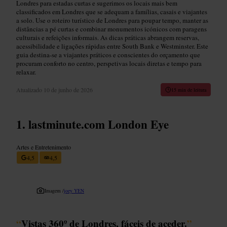
Londres para estadas curtas e sugerimos os locais mais bem
classificados em Londres que se adequam a famílias, casais e viajantes
a solo. Use o roteiro turístico de Londres para poupar tempo, manter as
distâncias a pé curtas e combinar monumentos icónicos com paragens
culturais e refeições informais. As dicas práticas abrangem reservas,
acessibilidade e ligações rápidas entre South Bank e Westminster. Este
guia destina-se a viajantes práticos e conscientes do orçamento que
procuram conforto no centro, perspetivas locais diretas e tempo para
relaxar.
Atualizado
10 de junho de 2026
15 min de leitura
lastminute.com London Eye
Artes e Entretenimento
4,5
4,5
Imagem /
joey YEN
“
Vistas 360º de Londres, fáceis de aceder.
”