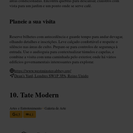
áreas condicionadas. Encontra quebras para descansar, claustros com
vista para um jardim e um ponto onde se serve café.
Planeie a sua visita
Reserve bilhetes com antecedência e guarde tempo para andar devagar,
olhando detalhes e inscrições. Leve calçado confortável e respeite o
silêncio nas áreas de culto. Prepare-se para controlos de segurança à
entrada. Use o audioguia para contextualizar túmulos e capelas, e
combine a visita com uma caminhada pelo exterior, onde há vários
edifícios governamentais interessantes para explorar.
https://www.westminster-abbey.org/
Dean's Yard, Londres SW1P 3PA, Reino Unido
Tate Modern
Artes e Entretenimento
•
Galeria de Arte
4,5
4,1