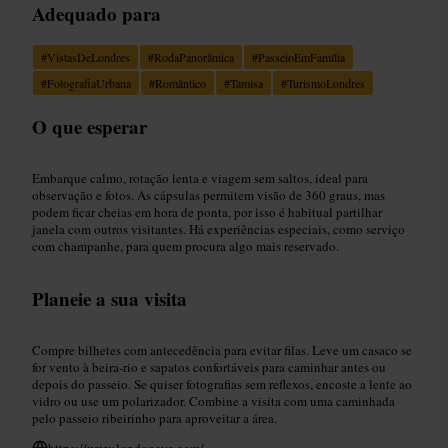
Adequado para
#
VistasDeLondres
#
RodaPanorâmica
#
PasseioEmFamília
#
FotografiaUrbana
#
Romântico
#
Tamisa
#
TurismoLondres
O que esperar
Embarque calmo, rotação lenta e viagem sem saltos, ideal para
observação e fotos. As cápsulas permitem visão de 360 graus, mas
podem ficar cheias em hora de ponta, por isso é habitual partilhar
janela com outros visitantes. Há experiências especiais, como serviço
com champanhe, para quem procura algo mais reservado.
Planeie a sua visita
Compre bilhetes com antecedência para evitar filas. Leve um casaco se
for vento à beira-rio e sapatos confortáveis para caminhar antes ou
depois do passeio. Se quiser fotografias sem reflexos, encoste a lente ao
vidro ou use um polarizador. Combine a visita com uma caminhada
pelo passeio ribeirinho para aproveitar a área.
https://www.londoneye.com/