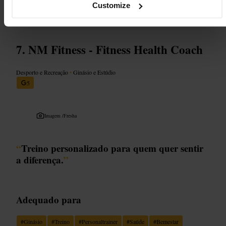
Customize
https://www.jcfitness.co.uk/
38 Charlotte Square, Edinburgh EH2 4HQ, UK
NM Fitness - Fitness Health Coach
Desporto e Recreação
•
Ginásio e Estúdio
5
Imagem /
Fresha
“
Treino personalizado para quem quer sentir
a diferença.
”
Adequado para
#
Ginásio
#
Treino
#
Personaltrainer
#
Saúde
#
Bemestar