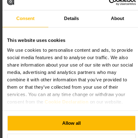
Adequado para
Consent
Details
About
#
Ginásio
#
Fitness
#
Treino
#
Bem-estar
#
Edimburgo
#
Treinoemviagem
This website uses cookies
O que esperar
We use cookies to personalise content and ads, to provide
social media features and to analyse our traffic. We also
share information about your use of our site with our social
Espaço funcional com equipamento de cardio e pesos, um estúdio para
aulas e apoio de instrutores. As aulas acomodam vários níveis, e o
media, advertising and analytics partners who may
ambiente tende a ser profissional e acessível. Traga roupa e toalha, e
combine it with other information that you’ve provided to
espere um serviço orientado para resultados práticos.
them or that they’ve collected from your use of their
services. You can at any time change or withdraw your
Planeie a sua visita
consent from the
Cookie Declaration
on our website.
Leve calçado e roupa de treino confortáveis, uma garrafa de água e um
documento de identificação. Se pretende participar numa aula ou numa
Allow all
sessão com treinador, confirme disponibilidade com antecedência.
Pergunte na receção sobre armários, toalhas e regras de higiene para
facilitar a visita.