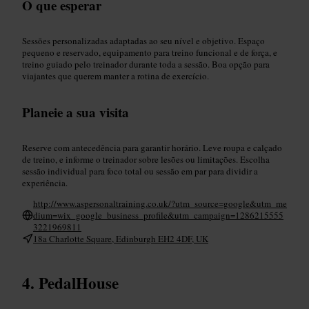
O que esperar
Sessões personalizadas adaptadas ao seu nível e objetivo. Espaço
pequeno e reservado, equipamento para treino funcional e de força, e
treino guiado pelo treinador durante toda a sessão. Boa opção para
viajantes que querem manter a rotina de exercício.
Planeie a sua visita
Reserve com antecedência para garantir horário. Leve roupa e calçado
de treino, e informe o treinador sobre lesões ou limitações. Escolha
sessão individual para foco total ou sessão em par para dividir a
experiência.
http://www.aspersonaltraining.co.uk/?utm_source=google&utm_me
dium=wix_google_business_profile&utm_campaign=1286215555
3221969811
18a Charlotte Square, Edinburgh EH2 4DF, UK
PedalHouse