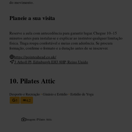
do movimento.
Planeie a sua visita
Reserve a aula com antecedência para garantir lugar. Chegue 10–15
minutos antes para instalar-se e explicar ao instrutor qualquer limitação
física. Traga roupa confortável e meias com aderência. Se procura
formação, confirme o formato e a duração antes de se inscrever.
https://pointeahead.co.uk/
3 Atholl Pl, Edinburgh EH3 8HP, Reino Unido
Pilates Attic
Desporto e Recreação
•
Ginásio e Estúdio
•
Estúdio de Yoga
5
4,2
Imagem /
Pilates Attic