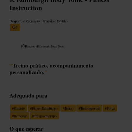
Instruction
Desporto e Recreação
•
Ginásio e Estúdio
5
Imagem /
Edinburgh Body Tonic
“
Treino prático, acompanhamento
personalizado.
”
Adequado para
#
Ginásio
#
FitnessEdimburgo
#
Treino
#
Treinopessoal
#
Força
#
Bemestar
#
Treinosemgrupo
O que esperar