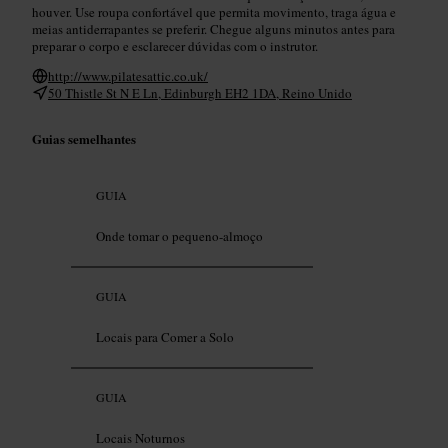
houver. Use roupa confortável que permita movimento, traga água e
meias antiderrapantes se preferir. Chegue alguns minutos antes para
preparar o corpo e esclarecer dúvidas com o instrutor.
http://www.pilatesattic.co.uk/
50 Thistle St N E Ln, Edinburgh EH2 1DA, Reino Unido
Guias semelhantes
GUIA
Onde tomar o pequeno-almoço
GUIA
Locais para Comer a Solo
GUIA
Locais Noturnos