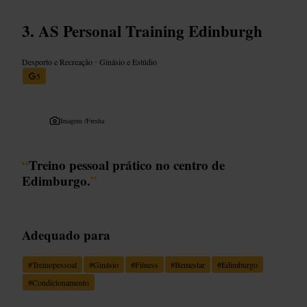
AS Personal Training Edinburgh
Desporto e Recreação
•
Ginásio e Estúdio
5
Imagem /
Fresha
“
Treino pessoal prático no centro de
Edimburgo.
”
Adequado para
#
Treinopessoal
#
Ginásio
#
Fitness
#
Bemestar
#
Edimburgo
#
Condicionamento