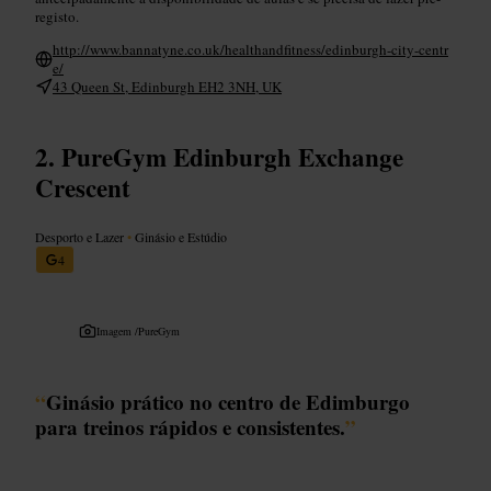
registo.
http://www.bannatyne.co.uk/healthandfitness/edinburgh-city-centr
e/
43 Queen St, Edinburgh EH2 3NH, UK
PureGym Edinburgh Exchange
Crescent
Desporto e Lazer
•
Ginásio e Estúdio
4
Imagem /
PureGym
“
Ginásio prático no centro de Edimburgo
para treinos rápidos e consistentes.
”