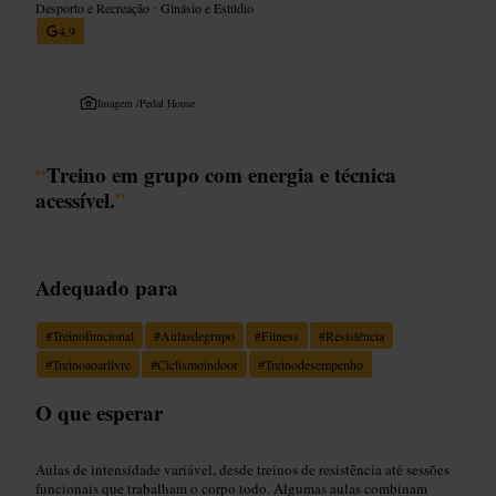
Desporto e Recreação
•
Ginásio e Estúdio
4,9
Imagem /
Pedal House
“
Treino em grupo com energia e técnica
acessível.
”
Adequado para
#
Treinofuncional
#
Aulasdegrupo
#
Fitness
#
Resistência
#
Treinoaoarlivre
#
Ciclismoindoor
#
Treinodesempenho
O que esperar
Aulas de intensidade variável, desde treinos de resistência até sessões
funcionais que trabalham o corpo todo. Algumas aulas combinam