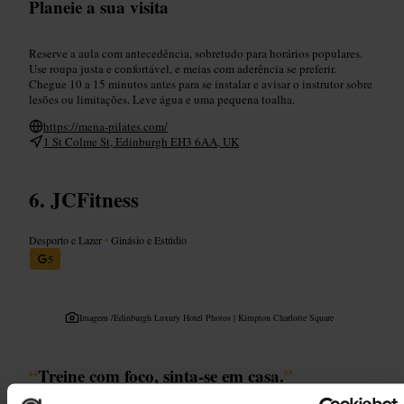
Planeie a sua visita
Reserve a aula com antecedência, sobretudo para horários populares.
Use roupa justa e confortável, e meias com aderência se preferir.
Chegue 10 a 15 minutos antes para se instalar e avisar o instrutor sobre
lesões ou limitações. Leve água e uma pequena toalha.
https://mena-pilates.com/
1 St Colme St, Edinburgh EH3 6AA, UK
JCFitness
Desporto e Lazer
•
Ginásio e Estúdio
5
Imagem /
Edinburgh Luxury Hotel Photos | Kimpton Charlotte Square
“
Treine com foco, sinta-se em casa.
”