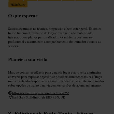
#
Edimburgo
O que esperar
Sessões centradas na técnica, progressão e bem-estar geral. Encontra
treino funcional, trabalho de força e exercícios de mobilidade
integrados em planos personalizados. O ambiente costuma ser
profissional e atento, com acompanhamento do treinador durante as
sessões.
Planeie a sua visita
Marque com antecedência para garantir lugar e aproveite a primeira
conversa para explicar objetivos e possíveis limitações físicas. Traga
roupa e calçado desportivos, água e uma toalha. Pergunte ao treinador
sobre opções de treino para viagem ou sessões de acompanhamento.
https://www.instagram.com/nm.fitness25/
Earl Grey St, Edinburgh EH3 9BN, UK
Edinburgh Body Tonic - Fitness