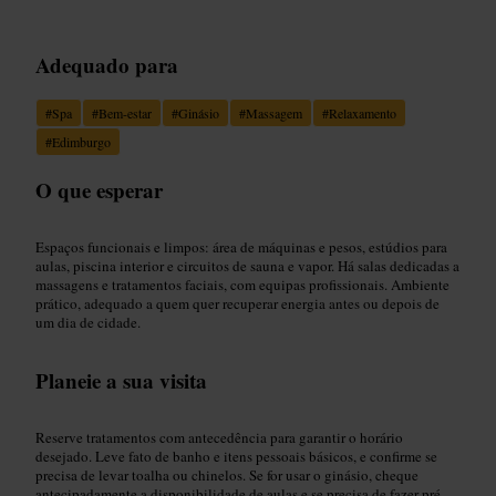
Adequado para
#
Spa
#
Bem-estar
#
Ginásio
#
Massagem
#
Relaxamento
#
Edimburgo
O que esperar
Espaços funcionais e limpos: área de máquinas e pesos, estúdios para
aulas, piscina interior e circuitos de sauna e vapor. Há salas dedicadas a
massagens e tratamentos faciais, com equipas profissionais. Ambiente
prático, adequado a quem quer recuperar energia antes ou depois de
um dia de cidade.
Planeie a sua visita
Reserve tratamentos com antecedência para garantir o horário
desejado. Leve fato de banho e itens pessoais básicos, e confirme se
precisa de levar toalha ou chinelos. Se for usar o ginásio, cheque
antecipadamente a disponibilidade de aulas e se precisa de fazer pré-