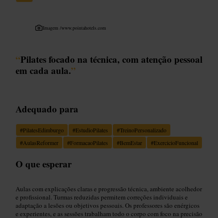
Imagem /
www.pointahotels.com
“
Pilates focado na técnica, com atenção pessoal
em cada aula.
”
Adequado para
#
PilatesEdimburgo
#
EstudioPilates
#
TreinoPersonalizado
#
AulasReformer
#
FormacaoPilates
#
BemEstar
#
ExercicioFuncional
O que esperar
Aulas com explicações claras e progressão técnica, ambiente acolhedor
e profissional. Turmas reduzidas permitem correções individuais e
adaptação a lesões ou objetivos pessoais. Os professores são enérgicos
e experientes, e as sessões trabalham todo o corpo com foco na precisão