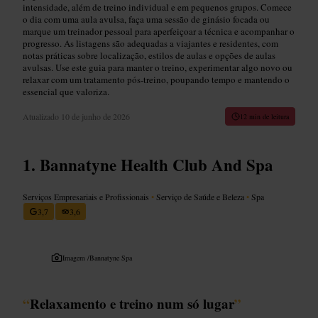
intensidade, além de treino individual e em pequenos grupos. Comece
o dia com uma aula avulsa, faça uma sessão de ginásio focada ou
marque um treinador pessoal para aperfeiçoar a técnica e acompanhar o
progresso. As listagens são adequadas a viajantes e residentes, com
notas práticas sobre localização, estilos de aulas e opções de aulas
avulsas. Use este guia para manter o treino, experimentar algo novo ou
relaxar com um tratamento pós‑treino, poupando tempo e mantendo o
essencial que valoriza.
Atualizado
10 de junho de 2026
12 min de leitura
Bannatyne Health Club And Spa
Serviços Empresariais e Profissionais
•
Serviço de Saúde e Beleza
•
Spa
3,7
3,6
Imagem /
Bannatyne Spa
“
Relaxamento e treino num só lugar
”