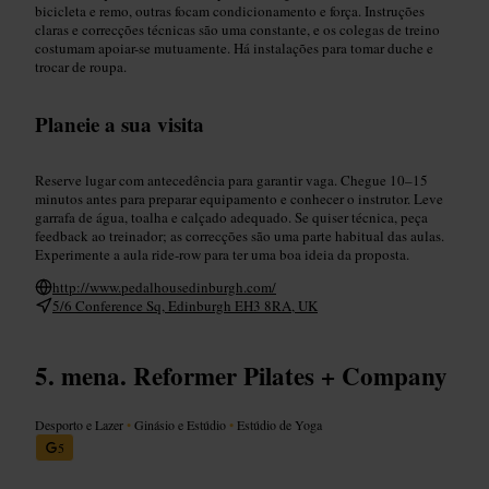
bicicleta e remo, outras focam condicionamento e força. Instruções
claras e correcções técnicas são uma constante, e os colegas de treino
costumam apoiar-se mutuamente. Há instalações para tomar duche e
trocar de roupa.
Planeie a sua visita
Reserve lugar com antecedência para garantir vaga. Chegue 10–15
minutos antes para preparar equipamento e conhecer o instrutor. Leve
garrafa de água, toalha e calçado adequado. Se quiser técnica, peça
feedback ao treinador; as correcções são uma parte habitual das aulas.
Experimente a aula ride-row para ter uma boa ideia da proposta.
http://www.pedalhousedinburgh.com/
5/6 Conference Sq, Edinburgh EH3 8RA, UK
mena. Reformer Pilates + Company
Desporto e Lazer
•
Ginásio e Estúdio
•
Estúdio de Yoga
5