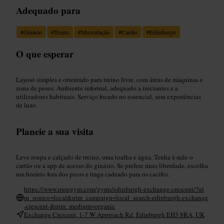
Adequado para
#
Ginásio
#
Treino
#
Musculação
#
Cardio
#
Edimburgo
O que esperar
Layout simples e orientado para treino livre, com áreas de máquinas e
zona de pesos. Ambiente informal, adequado a iniciantes e a
utilizadores habituais. Serviço focado no essencial, sem experiências
de luxo.
Planeie a sua visita
Leve roupa e calçado de treino, uma toalha e água. Tenha à mão o
cartão ou a app de acesso do ginásio. Se prefere mais liberdade, escolha
um horário fora dos picos e traga cadeado para os cacifos.
https://www.puregym.com/gyms/edinburgh-exchange-crescent/?ut
m_source=local&utm_campaign=local_search-edinburgh-exchange
-crescent-&utm_medium=organic
Exchange Crescent, 1-7 W Approach Rd, Edinburgh EH3 8RA, UK