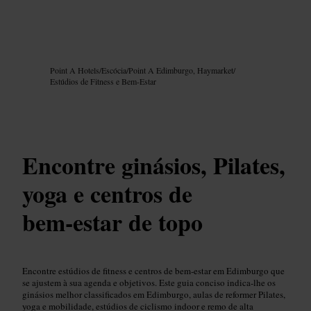
Imagem /
Google AI
Point A Hotels
/
Escócia
/
Point A Edimburgo, Haymarket
/
Estúdios de Fitness e Bem-Estar
Encontre ginásios, Pilates,
yoga e centros de
bem‑estar de topo
Encontre estúdios de fitness e centros de bem‑estar em Edimburgo que
se ajustem à sua agenda e objetivos. Este guia conciso indica-lhe os
ginásios melhor classificados em Edimburgo, aulas de reformer Pilates,
yoga e mobilidade, estúdios de ciclismo indoor e remo de alta