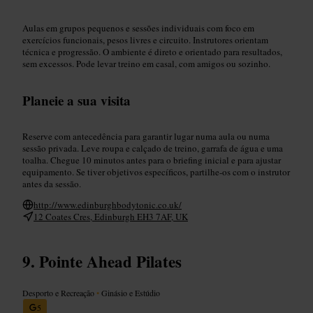
Aulas em grupos pequenos e sessões individuais com foco em
exercícios funcionais, pesos livres e circuito. Instrutores orientam
técnica e progressão. O ambiente é direto e orientado para resultados,
sem excessos. Pode levar treino em casal, com amigos ou sozinho.
Planeie a sua visita
Reserve com antecedência para garantir lugar numa aula ou numa
sessão privada. Leve roupa e calçado de treino, garrafa de água e uma
toalha. Chegue 10 minutos antes para o briefing inicial e para ajustar
equipamento. Se tiver objetivos específicos, partilhe-os com o instrutor
antes da sessão.
http://www.edinburghbodytonic.co.uk/
12 Coates Cres, Edinburgh EH3 7AF, UK
Pointe Ahead Pilates
Desporto e Recreação
•
Ginásio e Estúdio
5