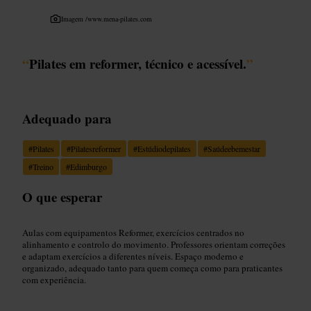
Imagem /
www.mena-pilates.com
“
Pilates em reformer, técnico e acessível.
”
Adequado para
#
Pilates
#
Pilatesreformer
#
Estúdiodepilates
#
Saúdeebemestar
#
Treino
#
Edimburgo
O que esperar
Aulas com equipamentos Reformer, exercícios centrados no
alinhamento e controlo do movimento. Professores orientam correções
e adaptam exercícios a diferentes níveis. Espaço moderno e
organizado, adequado tanto para quem começa como para praticantes
com experiência.