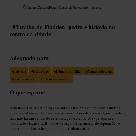
Imagem /
ZenscapePhoto | Edinburgh Photographer · In stock
“
Muralha do Flodden: pedra e história no
centro da cidade
”
Adequado para
#
História
#
Património
#
EdimburgoVelha
#
MuralhaFlodden
#
Passeiourbano
#
FotografiaHistórica
O que esperar
Verá troços de pedra antiga embutidos nas ruas e caminhos estreitos
com calçada irregular. Existem painéis informativos em alguns pontos,
mas não há um centro de interpretação extenso. A experiência é
sobretudo visual e tátil: observar argamassa, marcas de reparações e
como a muralha se integra no tecido urbano atual.