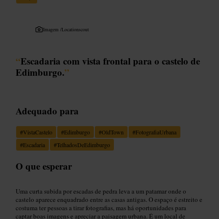
Imagem /
Locationscout
“
Escadaria com vista frontal para o castelo de
Edimburgo.
”
Adequado para
#
VistaCastelo
#
Edimburgo
#
OldTown
#
FotografiaUrbana
#
Escadaria
#
TelhadosDeEdimburgo
O que esperar
Uma curta subida por escadas de pedra leva a um patamar onde o
castelo aparece enquadrado entre as casas antigas. O espaço é estreito e
costuma ter pessoas a tirar fotografias, mas há oportunidades para
captar boas imagens e apreciar a paisagem urbana. É um local de