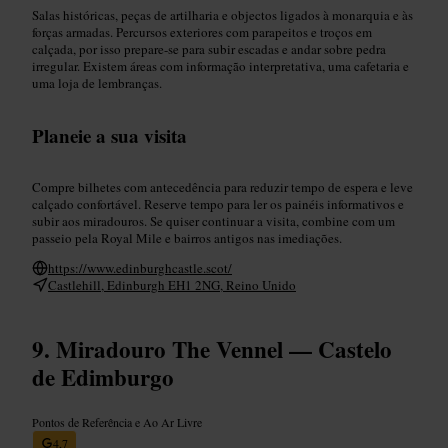
Salas históricas, peças de artilharia e objectos ligados à monarquia e às
forças armadas. Percursos exteriores com parapeitos e troços em
calçada, por isso prepare-se para subir escadas e andar sobre pedra
irregular. Existem áreas com informação interpretativa, uma cafetaria e
uma loja de lembranças.
Planeie a sua visita
Compre bilhetes com antecedência para reduzir tempo de espera e leve
calçado confortável. Reserve tempo para ler os painéis informativos e
subir aos miradouros. Se quiser continuar a visita, combine com um
passeio pela Royal Mile e bairros antigos nas imediações.
https://www.edinburghcastle.scot/
Castlehill, Edinburgh EH1 2NG, Reino Unido
Miradouro The Vennel — Castelo
de Edimburgo
Pontos de Referência e Ao Ar Livre
4,7