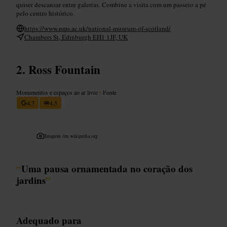
quiser descansar entre galerias. Combine a visita com um passeio a pé
pelo centro histórico.
https://www.nms.ac.uk/national-museum-of-scotland/
Chambers St, Edinburgh EH1 1JF, UK
Ross Fountain
Monumentos e espaços ao ar livre
•
Fonte
4,7
4,5
Imagem /
en.wikipedia.org
“
Uma pausa ornamentada no coração dos
jardins
”
Adequado para