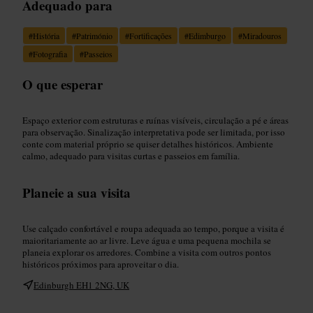
Adequado para
#
História
#
Património
#
Fortificações
#
Edimburgo
#
Miradouros
#
Fotografia
#
Passeios
O que esperar
Espaço exterior com estruturas e ruínas visíveis, circulação a pé e áreas
para observação. Sinalização interpretativa pode ser limitada, por isso
conte com material próprio se quiser detalhes históricos. Ambiente
calmo, adequado para visitas curtas e passeios em família.
Planeie a sua visita
Use calçado confortável e roupa adequada ao tempo, porque a visita é
maioritariamente ao ar livre. Leve água e uma pequena mochila se
planeia explorar os arredores. Combine a visita com outros pontos
históricos próximos para aproveitar o dia.
Edinburgh EH1 2NG, UK