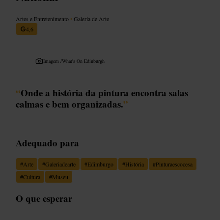
Artes e Entretenimento
•
Galeria de Arte
4,6
Imagem /
What's On Edinburgh
“
Onde a história da pintura encontra salas
calmas e bem organizadas.
”
Adequado para
#
Arte
#
Galeriadearte
#
Edimburgo
#
História
#
Pinturaescocesa
#
Cultura
#
Museu
O que esperar