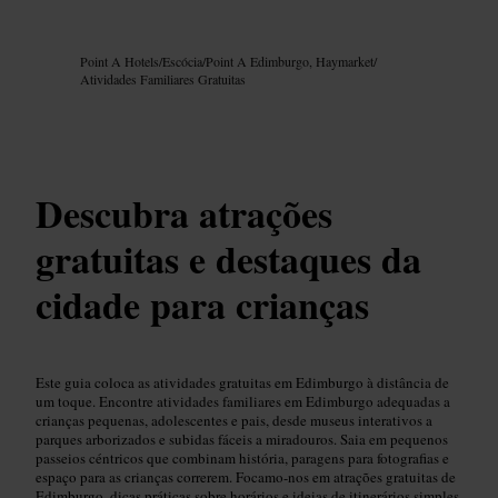
Imagem /
Google AI
Point A Hotels
/
Escócia
/
Point A Edimburgo, Haymarket
/
Atividades Familiares Gratuitas
Descubra atrações
gratuitas e destaques da
cidade para crianças
Este guia coloca as atividades gratuitas em Edimburgo à distância de
um toque. Encontre atividades familiares em Edimburgo adequadas a
crianças pequenas, adolescentes e pais, desde museus interativos a
parques arborizados e subidas fáceis a miradouros. Saia em pequenos
passeios céntricos que combinam história, paragens para fotografias e
espaço para as crianças correrem. Focamo-nos em atrações gratuitas de
Edimburgo, dicas práticas sobre horários e ideias de itinerários simples