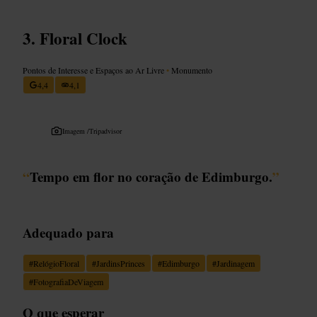
Floral Clock
Pontos de Interesse e Espaços ao Ar Livre
•
Monumento
4,4
4,1
Imagem /
Tripadvisor
“
Tempo em flor no coração de Edimburgo.
”
Adequado para
#
RelógioFloral
#
JardinsPrinces
#
Edimburgo
#
Jardinagem
#
FotografiaDeViagem
O que esperar