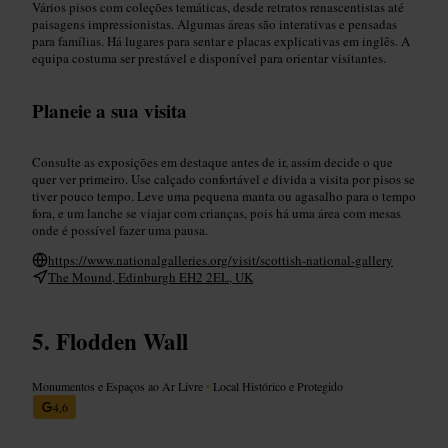
Vários pisos com coleções temáticas, desde retratos renascentistas até
paisagens impressionistas. Algumas áreas são interativas e pensadas
para famílias. Há lugares para sentar e placas explicativas em inglês. A
equipa costuma ser prestável e disponível para orientar visitantes.
Planeie a sua visita
Consulte as exposições em destaque antes de ir, assim decide o que
quer ver primeiro. Use calçado confortável e divida a visita por pisos se
tiver pouco tempo. Leve uma pequena manta ou agasalho para o tempo
fora, e um lanche se viajar com crianças, pois há uma área com mesas
onde é possível fazer uma pausa.
https://www.nationalgalleries.org/visit/scottish-national-gallery
The Mound, Edinburgh EH2 2EL, UK
Flodden Wall
Monumentos e Espaços ao Ar Livre
•
Local Histórico e Protegido
4,6