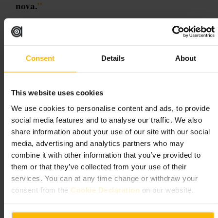
nova.
”
Adequado para
Consent
Details
About
#
Parques
#
Edimburgo
#
VistasdoCastelo
#
Fotografia
#
Relaxar
#
História
#
Jardins
This website uses cookies
O que esperar
We use cookies to personalise content and ads, to provide
social media features and to analyse our traffic. We also
Caminhos amplos, relvados para repousar e vários monumentos e
share information about your use of our site with our social
estátuas com painéis informativos. Encontrará pontos cénicos, zonas
para piqueniques e áreas mais sossegadas junto às árvores. No inverno
media, advertising and analytics partners who may
parte do espaço ganha iluminação e atrações sazonais; em época
combine it with other information that you’ve provided to
turística o movimento aumenta e é comum haver bancas ou animação
ao ar livre.
them or that they’ve collected from your use of their
services. You can at any time change or withdraw your
Planeie a sua visita
consent from the
Cookie Declaration
on our website.
Chegue a pé se estiver no centro da cidade ou use a estação ferroviária