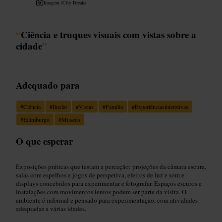
Imagem /
City Breaks
“
Ciência e truques visuais com vistas sobre a
cidade
”
Adequado para
#
Ciência
#
Ilusão
#
Vistas
#
Família
#
Experiênciasinterativas
#
Edimburgo
#
Museus
O que esperar
Exposições práticas que testam a perceção: projeções da câmara escura,
salas com espelhos e jogos de perspetiva, efeitos de luz e som e
displays concebidos para experimentar e fotografar. Espaços escuros e
instalações com movimentos lentos podem ser parte da visita. O
ambiente é informal e pensado para experimentação, com atividades
adequadas a várias idades.