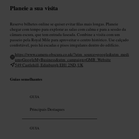
Planeie a sua visita
Reserve bilhetes online se quiser evitar filas mais longas. Planeie
chegar com tempo para explorar as salas com calma e para a sessão da
câmara escura, que tem entrada faseada. Combine a visita com um
passeio pela Royal Mile para aproveitar o centro histórico. Use calçado
confortável, pois há escadas e pisos irregulares dentro do edifício.
https://www.camera-obscura.co.uk/?utm_source=google&utm_medi
um=GoogleMyBusiness&utm_campaign=GMB_Website
549 Castlehill, Edinburgh EH1 2ND, UK
Guias semelhantes
GUIA
Principais Destaques
GUIA