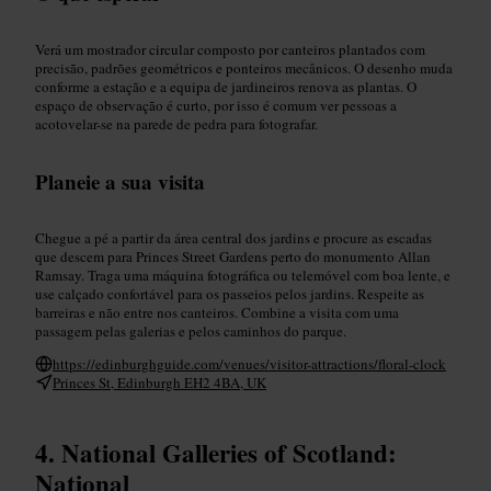
Verá um mostrador circular composto por canteiros plantados com
precisão, padrões geométricos e ponteiros mecânicos. O desenho muda
conforme a estação e a equipa de jardineiros renova as plantas. O
espaço de observação é curto, por isso é comum ver pessoas a
acotovelar-se na parede de pedra para fotografar.
Planeie a sua visita
Chegue a pé a partir da área central dos jardins e procure as escadas
que descem para Princes Street Gardens perto do monumento Allan
Ramsay. Traga uma máquina fotográfica ou telemóvel com boa lente, e
use calçado confortável para os passeios pelos jardins. Respeite as
barreiras e não entre nos canteiros. Combine a visita com uma
passagem pelas galerias e pelos caminhos do parque.
https://edinburghguide.com/venues/visitor-attractions/floral-clock
Princes St, Edinburgh EH2 4BA, UK
National Galleries of Scotland:
National