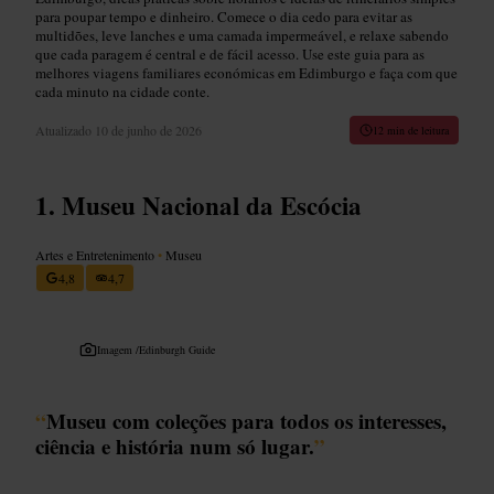
para poupar tempo e dinheiro. Comece o dia cedo para evitar as
multidões, leve lanches e uma camada impermeável, e relaxe sabendo
que cada paragem é central e de fácil acesso. Use este guia para as
melhores viagens familiares económicas em Edimburgo e faça com que
cada minuto na cidade conte.
Atualizado
10 de junho de 2026
12 min de leitura
Museu Nacional da Escócia
Artes e Entretenimento
•
Museu
4,8
4,7
Imagem /
Edinburgh Guide
“
Museu com coleções para todos os interesses,
ciência e história num só lugar.
”