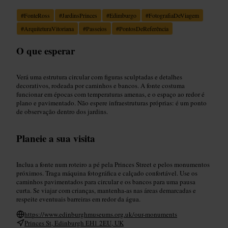
#
FonteRoss
#
JardinsPrinces
#
Edimburgo
#
FotografiaDeViagem
#
ArquiteturaVitoriana
#
Passeios
#
PontosDeReferência
O que esperar
Verá uma estrutura circular com figuras sculptadas e detalhes
decorativos, rodeada por caminhos e bancos. A fonte costuma
funcionar em épocas com temperaturas amenas, e o espaço ao redor é
plano e pavimentado. Não espere infraestruturas próprias: é um ponto
de observação dentro dos jardins.
Planeie a sua visita
Inclua a fonte num roteiro a pé pela Princes Street e pelos monumentos
próximos. Traga máquina fotográfica e calçado confortável. Use os
caminhos pavimentados para circular e os bancos para uma pausa
curta. Se viajar com crianças, mantenha-as nas áreas demarcadas e
respeite eventuais barreiras em redor da água.
https://www.edinburghmuseums.org.uk/our-monuments
Princes St, Edinburgh EH1 2EU, UK