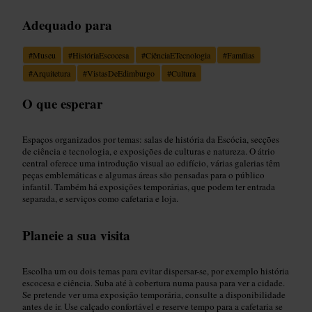
Adequado para
#
Museu
#
HistóriaEscocesa
#
CiênciaETecnologia
#
Famílias
#
Arquitetura
#
VistasDeEdimburgo
#
Cultura
O que esperar
Espaços organizados por temas: salas de história da Escócia, secções
de ciência e tecnologia, e exposições de culturas e natureza. O átrio
central oferece uma introdução visual ao edifício, várias galerias têm
peças emblemáticas e algumas áreas são pensadas para o público
infantil. Também há exposições temporárias, que podem ter entrada
separada, e serviços como cafetaria e loja.
Planeie a sua visita
Escolha um ou dois temas para evitar dispersar-se, por exemplo história
escocesa e ciência. Suba até à cobertura numa pausa para ver a cidade.
Se pretende ver uma exposição temporária, consulte a disponibilidade
antes de ir. Use calçado confortável e reserve tempo para a cafetaria se