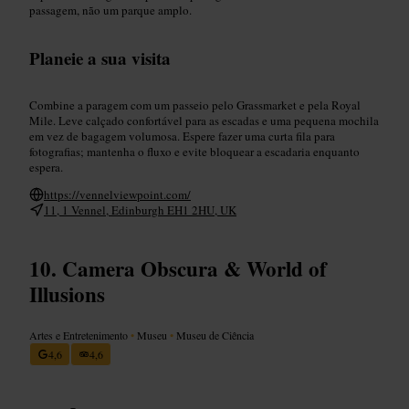
passagem, não um parque amplo.
Planeie a sua visita
Combine a paragem com um passeio pelo Grassmarket e pela Royal
Mile. Leve calçado confortável para as escadas e uma pequena mochila
em vez de bagagem volumosa. Espere fazer uma curta fila para
fotografias; mantenha o fluxo e evite bloquear a escadaria enquanto
espera.
https://vennelviewpoint.com/
11, 1 Vennel, Edinburgh EH1 2HU, UK
Camera Obscura & World of
Illusions
Artes e Entretenimento
•
Museu
•
Museu de Ciência
4,6
4,6