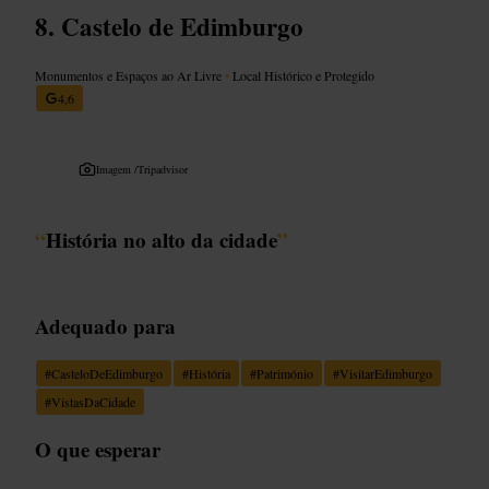
Castelo de Edimburgo
Monumentos e Espaços ao Ar Livre
•
Local Histórico e Protegido
4,6
Imagem /
Tripadvisor
“
História no alto da cidade
”
Adequado para
#
CasteloDeEdimburgo
#
História
#
Património
#
VisitarEdimburgo
#
VistasDaCidade
O que esperar