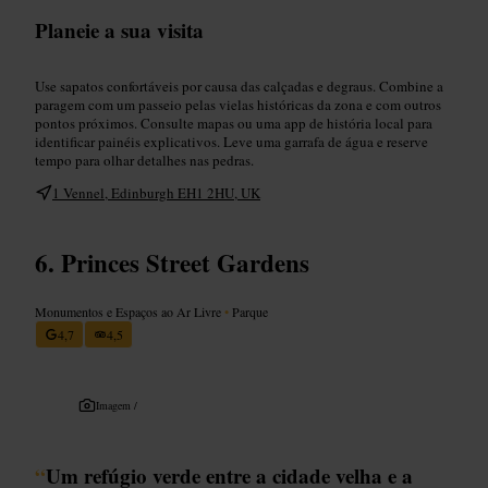
Planeie a sua visita
Use sapatos confortáveis por causa das calçadas e degraus. Combine a
paragem com um passeio pelas vielas históricas da zona e com outros
pontos próximos. Consulte mapas ou uma app de história local para
identificar painéis explicativos. Leve uma garrafa de água e reserve
tempo para olhar detalhes nas pedras.
1 Vennel, Edinburgh EH1 2HU, UK
Princes Street Gardens
Monumentos e Espaços ao Ar Livre
•
Parque
4,7
4,5
Imagem /
“
Um refúgio verde entre a cidade velha e a