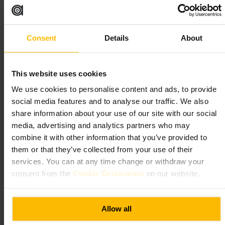
para levar, e se ficar, escolha uma mesa junto à janela para luz natural.
167 Morrison St, Edinburgh EH3 8AG, UK
Consent
Details
About
Ben's Bagel
Restauração e Bebidas
•
Cafés e Casas de Chá
•
Café
This website uses cookies
4,5
4,8
We use cookies to personalise content and ads, to provide
social media features and to analyse our traffic. We also
share information about your use of our site with our social
Imagem /
Yahoo
media, advertising and analytics partners who may
combine it with other information that you’ve provided to
“
Bagels frescos e café bem feito para começar o
them or that they’ve collected from your use of their
dia.
”
services. You can at any time change or withdraw your
consent from the
Cookie Declaration
on our website.
Adequado para
Allow all
#
Bagels
#
Café
#
Brunch
#
Pequenosalmoços
#
Comidarápida