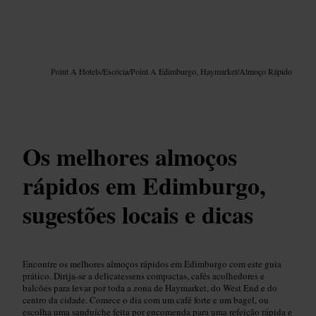
Imagem /
Google AI
Point A Hotels
/
Escócia
/
Point A Edimburgo, Haymarket
/
Almoço Rápido
Os melhores almoços
rápidos em Edimburgo,
sugestões locais e dicas
Encontre os melhores almoços rápidos em Edimburgo com este guia
prático. Dirija-se a delicatessens compactas, cafés acolhedores e
balcões para levar por toda a zona de Haymarket, do West End e do
centro da cidade. Comece o dia com um café forte e um bagel, ou
escolha uma sanduíche feita por encomenda para uma refeição rápida e