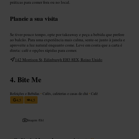
práticas para comer fora ou no local.
Planeie a sua visita
Se tiver pouco tempo, opte por takeaway e peça a bebida que prefere
ao balcão. Para uma experiência mais calma, sente-se junto à janela e
aproveite a luz natural enquanto come. Leve em conta que a carta é
direta: café e opções rápidas para comer.
142 Morrison St, Edinburgh EH3 8EX, Reino Unido
Bite Me
Refeições e Bebidas
•
Cafés, cafeterias e casas de chá
•
Café
4,5
4,5
Imagem /
Eh1