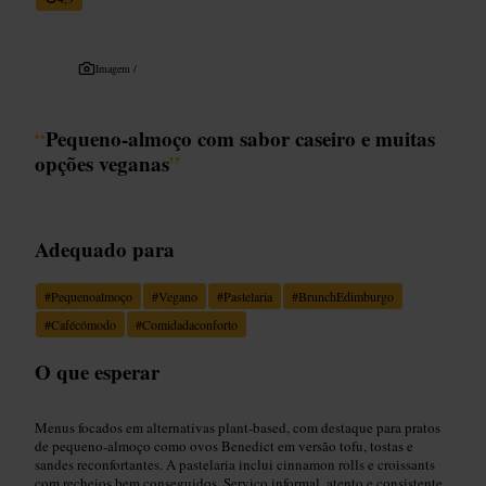
Imagem /
“
Pequeno‑almoço com sabor caseiro e muitas
opções veganas
”
Adequado para
#
Pequenoalmoço
#
Vegano
#
Pastelaria
#
BrunchEdimburgo
#
Cafécómodo
#
Comidadaconforto
O que esperar
Menus focados em alternativas plant‑based, com destaque para pratos
de pequeno‑almoço como ovos Benedict em versão tofu, tostas e
sandes reconfortantes. A pastelaria inclui cinnamon rolls e croissants
com recheios bem conseguidos. Serviço informal, atento e consistente,