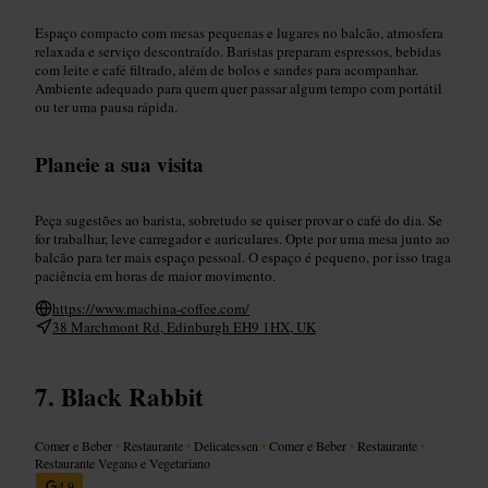
Espaço compacto com mesas pequenas e lugares no balcão, atmosfera
relaxada e serviço descontraído. Baristas preparam espressos, bebidas
com leite e café filtrado, além de bolos e sandes para acompanhar.
Ambiente adequado para quem quer passar algum tempo com portátil
ou ter uma pausa rápida.
Planeie a sua visita
Peça sugestões ao barista, sobretudo se quiser provar o café do dia. Se
for trabalhar, leve carregador e auriculares. Opte por uma mesa junto ao
balcão para ter mais espaço pessoal. O espaço é pequeno, por isso traga
paciência em horas de maior movimento.
https://www.machina-coffee.com/
38 Marchmont Rd, Edinburgh EH9 1HX, UK
Black Rabbit
Comer e Beber
•
Restaurante
•
Delicatessen
•
Comer e Beber
•
Restaurante
•
Restaurante Vegano e Vegetariano
4,9