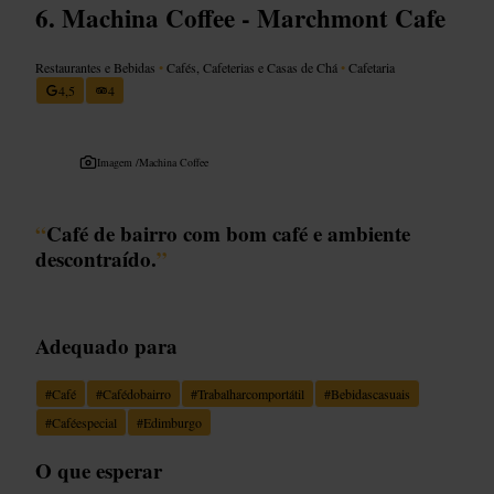
Machina Coffee - Marchmont Cafe
Restaurantes e Bebidas
•
Cafés, Cafeterias e Casas de Chá
•
Cafetaria
4,5
4
Imagem /
Machina Coffee
“
Café de bairro com bom café e ambiente
descontraído.
”
Adequado para
#
Café
#
Cafédobairro
#
Trabalharcomportátil
#
Bebidascasuais
#
Caféespecial
#
Edimburgo
O que esperar