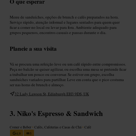
O que esperar
Menu de sanduíches, opções de brunch e cafés preparados na hora.
Serviço rápido, atenção informal e lugares sentados para quem quer
ficar a comer no local ou levar para fora. Ambiente adequado para
grupos pequenos, encontros casuais e pausas durante o dia.
Planeie a sua visita
Vá se procura uma refeição leve ou um café rápido entre compromissos.
Peça no balcão se quiser agilizar, ou escolha uma mesa se pretende ficar
a trabalhar um pouco ou conversar. Se estiver em grupo, escolha
sanduíches variados para partilhar. Leve em conta que o pico costuma
ser nas horas de brunch e almoço.
32 Lady Lawson St, Edinburgh EH3 9DS, UK
Niko's Espresso & Sandwich
Comer e Beber
•
Cafés, Cafeterias e Casas de Chá
•
Café
4,9
5