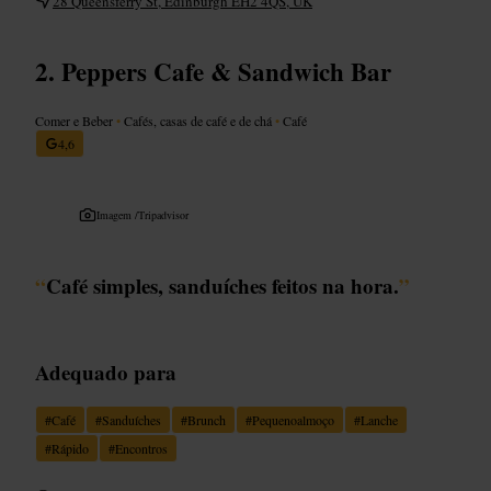
28 Queensferry St, Edinburgh EH2 4QS, UK
Peppers Cafe & Sandwich Bar
Comer e Beber
•
Cafés, casas de café e de chá
•
Café
4,6
Imagem /
Tripadvisor
“
Café simples, sanduíches feitos na hora.
”
Adequado para
#
Café
#
Sanduíches
#
Brunch
#
Pequenoalmoço
#
Lanche
#
Rápido
#
Encontros