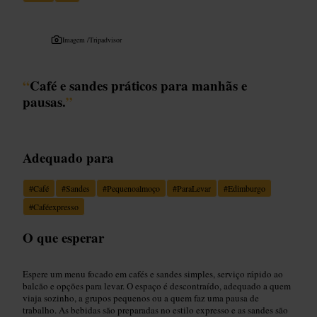
Imagem /
Tripadvisor
“
Café e sandes práticos para manhãs e
pausas.
”
Adequado para
#
Café
#
Sandes
#
Pequenoalmoço
#
ParaLevar
#
Edimburgo
#
Caféexpresso
O que esperar
Espere um menu focado em cafés e sandes simples, serviço rápido ao
balcão e opções para levar. O espaço é descontraído, adequado a quem
viaja sozinho, a grupos pequenos ou a quem faz uma pausa de
trabalho. As bebidas são preparadas no estilo expresso e as sandes são