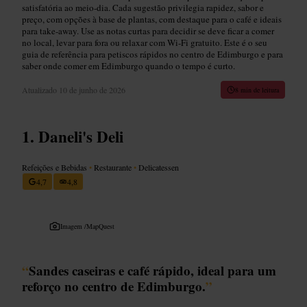
satisfatória ao meio-dia. Cada sugestão privilegia rapidez, sabor e
preço, com opções à base de plantas, com destaque para o café e ideais
para take-away. Use as notas curtas para decidir se deve ficar a comer
no local, levar para fora ou relaxar com Wi-Fi gratuito. Este é o seu
guia de referência para petiscos rápidos no centro de Edimburgo e para
saber onde comer em Edimburgo quando o tempo é curto.
Atualizado
10 de junho de 2026
8 min de leitura
Daneli's Deli
Refeições e Bebidas
•
Restaurante
•
Delicatessen
4,7
4,8
Imagem /
MapQuest
“
Sandes caseiras e café rápido, ideal para um
reforço no centro de Edimburgo.
”