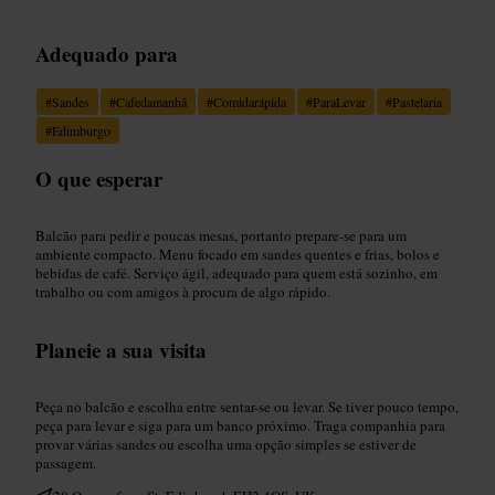
Adequado para
#
Sandes
#
Cafedamanhã
#
Comidarápida
#
ParaLevar
#
Pastelaria
#
Edimburgo
O que esperar
Balcão para pedir e poucas mesas, portanto prepare-se para um
ambiente compacto. Menu focado em sandes quentes e frias, bolos e
bebidas de café. Serviço ágil, adequado para quem está sozinho, em
trabalho ou com amigos à procura de algo rápido.
Planeie a sua visita
Peça no balcão e escolha entre sentar-se ou levar. Se tiver pouco tempo,
peça para levar e siga para um banco próximo. Traga companhia para
provar várias sandes ou escolha uma opção simples se estiver de
passagem.