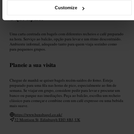
#
Edimburgo
Customize
O que esperar
Uma carta centrada em bagels com diferentes recheios e café preparado
na hora. Serviço ao balcão, opção para levar e um ritmo descontraído.
Ambiente informal, adequado tanto para quem viaja sozinho como
para pequenos grupos.
Planeie a sua visita
Chegue de manhã se quiser bagels recém-saídos do forno. Esteja
preparado para uma fila nas horas de pico, especialmente ao fim de
semana. Se viajar em grupo, considere pedir para levar e procurar um
banco ou parque nas imediações. Peça ao balcão, escolha um recheio
clássico para começar e combine com um café expresso ou uma bebida
mais suave.
https://www.bensbagel.co.uk/
32 Morrison St, Edinburgh EH3 8BJ, UK