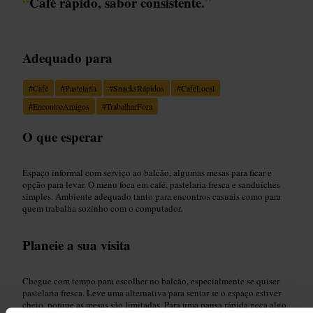
“
Café rápido, sabor consistente.
”
Adequado para
#
Café
#
Pastelaria
#
SnacksRápidos
#
CaféLocal
#
EncontroAmigos
#
TrabalharFora
O que esperar
Espaço informal com serviço ao balcão, algumas mesas para ficar e
opção para levar. O menu foca em café, pastelaria fresca e sanduíches
simples. Ambiente adequado tanto para encontros casuais como para
quem trabalha sozinho com o computador.
Planeie a sua visita
Chegue com tempo para escolher no balcão, especialmente se quiser
pastelaria fresca. Leve uma alternativa para sentar se o espaço estiver
cheio, porque as mesas são limitadas. Para uma pausa rápida peça algo