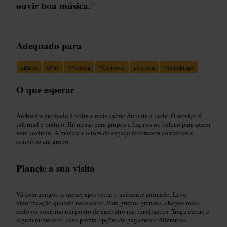
ouvir boa música.
”
Adequado para
#
Bares
#
Pub
#
Noitada
#
Convívio
#
Cerveja
#
Edimburgo
O que esperar
Ambiente animado à noite e mais calmo durante a tarde. O serviço é
informal e prático. Há mesas para grupos e lugares no balcão para quem
vem sozinho. A música e o tom do espaço favorecem conversas e
convívio em grupo.
Planeie a sua visita
Vá com amigos se quiser aproveitar o ambiente animado. Leve
identificação quando necessário. Para grupos grandes, chegue mais
cedo ou combine um ponto de encontro nas imediações. Traga cartão e
algum numerário, caso prefira opções de pagamento diferentes.