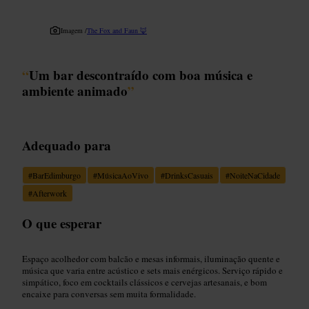
Imagem /
The Fox and Faun 🦊
“
Um bar descontraído com boa música e
ambiente animado
”
Adequado para
#
BarEdimburgo
#
MúsicaAoVivo
#
DrinksCasuais
#
NoiteNaCidade
#
Afterwork
O que esperar
Espaço acolhedor com balcão e mesas informais, iluminação quente e
música que varia entre acústico e sets mais enérgicos. Serviço rápido e
simpático, foco em cocktails clássicos e cervejas artesanais, e bom
encaixe para conversas sem muita formalidade.