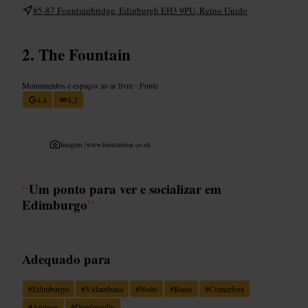
85-87 Fountainbridge, Edinburgh EH3 9PU, Reino Unido
The Fountain
Monumentos e espaços ao ar livre
•
Fonte
4,4
4,2
Imagem /
www.fountainbar.co.uk
“
Um ponto para ver e socializar em
Edimburgo
”
Adequado para
#
Edimburgo
#
Vidaurbana
#
Noite
#
Bares
#
Comerfora
#
Amigos
#
Dogfriendly