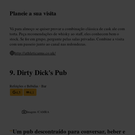
Planeie a sua visita
Vá para almoço se quiser provar a combinação clássica de cask ale com
torta. Peça recomendações de whisky ao staff, eles conhecem bem o
stock. Se for em grupo, pergunte pelas salas privadas. Combine a visita
com um passeio junto ao canal nas redondezas.
http://athleticarms.co.uk/
Dirty Dick's Pub
Refeições e Bebidas
•
Bar
4,5
4,1
Imagem /
CAMRA
“
Um pub descontraído para conversar, beber e