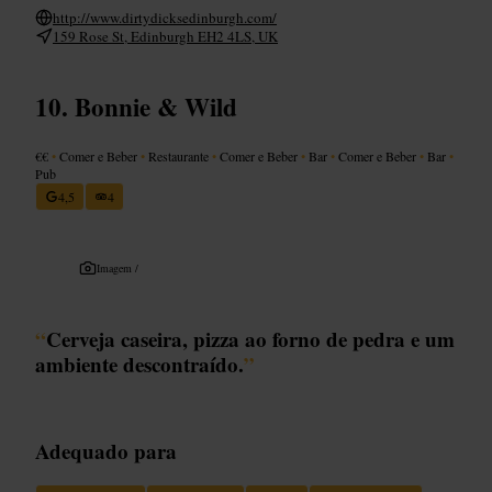
http://www.dirtydicksedinburgh.com/
159 Rose St, Edinburgh EH2 4LS, UK
Bonnie & Wild
€€
•
Comer e Beber
•
Restaurante
•
Comer e Beber
•
Bar
•
Comer e Beber
•
Bar
•
Pub
4,5
4
Imagem /
“
Cerveja caseira, pizza ao forno de pedra e um
ambiente descontraído.
”
Adequado para