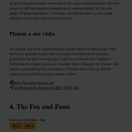
de pub bem executados como pratos de caça e hambúrgueres. Serviço
atento e staff que ajuda a arranjar mesa, especialmente se vier em
grupo. Espaços distintos: o bar mais social em cima e a zona para
refeições em baixo, com luz mais baixa.
Planeie a sua visita
Ao chegar, fale com o bartender para pedir mesa ou orientação. Para
refeições, procure o piso inferior, onde a cozinha serve porções
generosas. Se quer ver um jogo, sente-se no bar no piso superior.
Experimente a lager da casa e um prato típico (haggis ou venison são
opções apontadas pelos visitantes). Chegue mais cedo ao fim de
semana se preferir um espaço menos cheio.
http://teuchtersbar.co.uk/
26 William St, Edinburgh EH3 7NH, UK
The Fox and Faun
Refeições e Bebidas
•
Bar
4,6
4,5