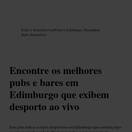
Imagem /
Google AI
Point A Hotels
/
Escócia
/
Point A Edimburgo, Haymarket
/
Bares desportivos
Encontre os melhores
pubs e bares em
Edimburgo que exibem
desporto ao vivo
Este guia indica os bares desportivos em Edimburgo que exibem jogos
ao vivo por toda a cidade. Destaca os pubs com transmissão de