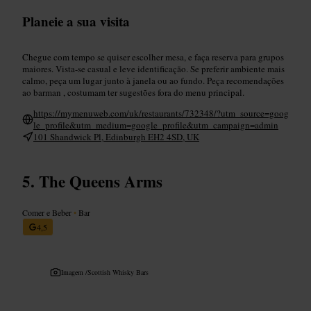
Planeie a sua visita
Chegue com tempo se quiser escolher mesa, e faça reserva para grupos
maiores. Vista-se casual e leve identificação. Se preferir ambiente mais
calmo, peça um lugar junto à janela ou ao fundo. Peça recomendações
ao barman , costumam ter sugestões fora do menu principal.
https://mymenuweb.com/uk/restaurants/732348/?utm_source=goog
le_profile&utm_medium=google_profile&utm_campaign=admin
101 Shandwick Pl, Edinburgh EH2 4SD, UK
The Queens Arms
Comer e Beber
•
Bar
4,5
Imagem /
Scottish Whisky Bars