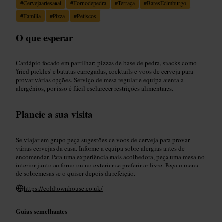
#
Cervejaartesanal
#
Fornodepedra
#
Terraça
#
BaresEdimburgo
#
Familia
#
Pizza
#
Petiscos
O que esperar
Cardápio focado em partilhar: pizzas de base de pedra, snacks como
'fried pickles' e batatas carregadas, cocktails e voos de cerveja para
provar várias opções. Serviço de mesa regular e equipa atenta a
alergénios, por isso é fácil esclarecer restrições alimentares.
Planeie a sua visita
Se viajar em grupo peça sugestões de voos de cerveja para provar
várias cervejas da casa. Informe a equipa sobre alergias antes de
encomendar. Para uma experiência mais acolhedora, peça uma mesa no
interior junto ao forno ou no exterior se preferir ar livre. Peça o menu
de sobremesas se o quiser depois da refeição.
https://coldtownhouse.co.uk/
Guias semelhantes