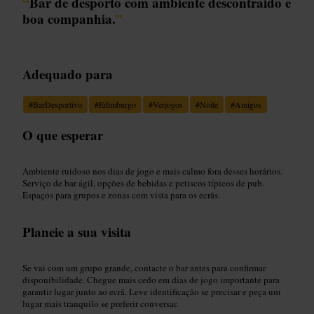
“
Bar de desporto com ambiente descontraído e
boa companhia.
”
Adequado para
#
BarDesportivo
#
Edimburgo
#
Verjogos
#
Noite
#
Amigos
O que esperar
Ambiente ruidoso nos dias de jogo e mais calmo fora desses horários.
Serviço de bar ágil, opções de bebidas e petiscos típicos de pub.
Espaços para grupos e zonas com vista para os ecrãs.
Planeie a sua visita
Se vai com um grupo grande, contacte o bar antes para confirmar
disponibilidade. Chegue mais cedo em dias de jogo importante para
garantir lugar junto ao ecrã. Leve identificação se precisar e peça um
lugar mais tranquilo se preferir conversar.