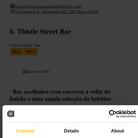
https://www.queensarmsedinburgh.com/
49 Frederick St, Edinburgh EH2 1EP, Reino Unido
Thistle Street Bar
Comer e Beber
•
Bar
4,6
4,7
Imagem /
CAMRA
“
Bar acolhedor com conversa à volta do
balcão e uma ampla selecção de bebidas
”
Adequado para
Consent
Details
About
#
Bar
#
NewTown
#
Bebidas
#
Whisky
#
Cerveja