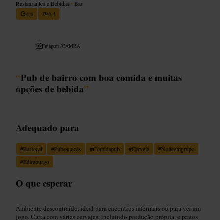
Restaurantes e Bebidas
•
Bar
4,6
4,4
Imagem /
CAMRA
“
Pub de bairro com boa comida e muitas
opções de bebida
”
Adequado para
#
Barlocal
#
Pubescocês
#
Comidapub
#
Cerveja
#
Noiteemgrupo
#
Edimburgo
O que esperar
Ambiente descontraído, ideal para encontros informais ou para ver um
jogo. Carta com várias cervejas, incluindo produção própria, e pratos