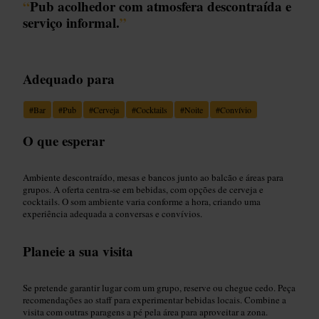
“
Pub acolhedor com atmosfera descontraída e
serviço informal.
”
Adequado para
#
Bar
#
Pub
#
Cerveja
#
Cocktails
#
Noite
#
Convívio
O que esperar
Ambiente descontraído, mesas e bancos junto ao balcão e áreas para
grupos. A oferta centra-se em bebidas, com opções de cerveja e
cocktails. O som ambiente varia conforme a hora, criando uma
experiência adequada a conversas e convívios.
Planeie a sua visita
Se pretende garantir lugar com um grupo, reserve ou chegue cedo. Peça
recomendações ao staff para experimentar bebidas locais. Combine a
visita com outras paragens a pé pela área para aproveitar a zona.