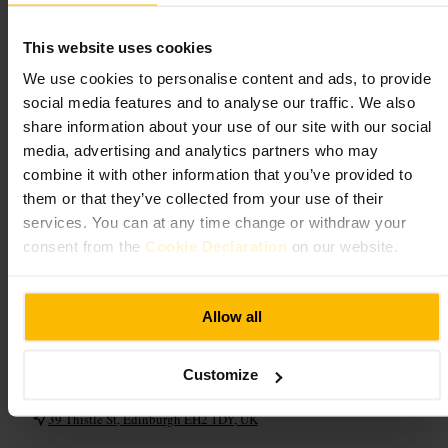
#
Ambienteaconchegante
#
Aceitacães
#
Hospitalidade
This website uses cookies
O que esperar
We use cookies to personalise content and ads, to provide
social media features and to analyse our traffic. We also
Ambiente íntimo e cordial, ideal para quem gosta de bater papo no
share information about your use of our site with our social
balcão. Serviço atento e informal, com staff que convida à conversa.
Casa limpa e recuperada com cuidado, decoração tradicional que cria
media, advertising and analytics partners who may
um espaço acolhedor. Aceitam cães e mantêm uma carta focada em
combine it with other information that you’ve provided to
bebidas, não refeições completas.
them or that they’ve collected from your use of their
services. You can at any time change or withdraw your
Planeie a sua visita
consent from the
Cookie Declaration
on our website.
Chegue com tempo para ficar a conversar, especialmente se quiser
ouvir histórias sobre a casa , pergunte aos proprietários, Robert e
Allow all
Dorothy. É um bar com petiscos apenas, por isso faça uma refeição
antes se precisar. Prefira sentar junto ao balcão para ver a dinâmica
entre staff e clientes. Se levar um cão, avise ao entrar. Para grupos
muito grandes, contacte antes para confirmar espaço.
Customize
https://thistlestreetbar.com/
39 Thistle St, Edinburgh EH2 1DY, UK