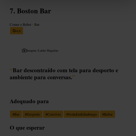
Boston Bar
Comer e Beber
•
Bar
4,6
Imagem /
Larder Magazine
“
Bar descontraído com tela para desporto e
ambiente para conversas.
”
Adequado para
#
Bar
#
Desporto
#
Convívio
#
NoiteEmEdimburgo
#
Beber
O que esperar