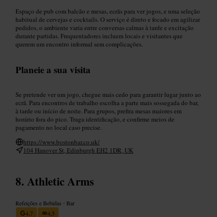
Espaço de pub com balcão e mesas, ecrãs para ver jogos, e uma seleção
habitual de cervejas e cocktails. O serviço é direto e focado em agilizar
pedidos, o ambiente varia entre conversas calmas à tarde e excitação
durante partidas. Frequentadores incluem locais e visitantes que
querem um encontro informal sem complicações.
Planeie a sua visita
Se pretende ver um jogo, chegue mais cedo para garantir lugar junto ao
ecrã. Para encontros de trabalho escolha a parte mais sossegada do bar,
à tarde ou início de noite. Para grupos, prefira mesas maiores em
horário fora do pico. Traga identificação, e confirme meios de
pagamento no local caso precise.
https://www.bostonbar.co.uk/
104 Hanover St, Edinburgh EH2 1DR, UK
Athletic Arms
Refeições e Bebidas
•
Bar
4,7
4,5