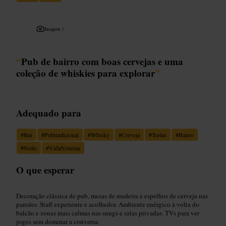
Imagem /
“
Pub de bairro com boas cervejas e uma
coleção de whiskies para explorar
”
Adequado para
#
Bar
#
Pubtradicional
#
Whisky
#
Cerveja
#
Tortas
#
Bairro
#
Noite
#
VidaNoturna
O que esperar
Decoração clássica de pub, mesas de madeira e espelhos de cerveja nas
paredes. Staff experiente e acolhedor. Ambiente enérgico à volta do
balcão e zonas mais calmas nas snugs e salas privadas. TVs para ver
jogos sem dominar a conversa.