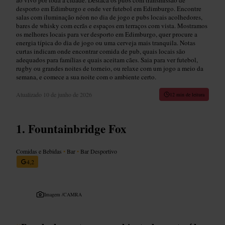
desporto em Edimburgo e onde ver futebol em Edimburgo. Encontre
salas com iluminação néon no dia de jogo e pubs locais acolhedores,
bares de whisky com ecrãs e espaços em terraços com vista. Mostramos
os melhores locais para ver desporto em Edimburgo, quer procure a
energia típica do dia de jogo ou uma cerveja mais tranquila. Notas
curtas indicam onde encontrar comida de pub, quais locais são
adequados para famílias e quais aceitam cães. Saia para ver futebol,
rugby ou grandes noites de torneio, ou relaxe com um jogo a meio da
semana, e comece a sua noite com o ambiente certo.
Atualizado
10 de junho de 2026
12 min de leitura
Fountainbridge Fox
Comidas e Bebidas
•
Bar
•
Bar Desportivo
4,2
Imagem /
CAMRA