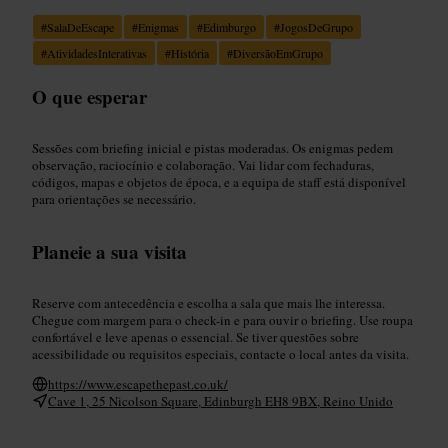
#
SalaDeEscape
#
Enigmas
#
Edimburgo
#
JogosDeGrupo
#
AtividadesInterativas
#
História
#
DiversãoEmGrupo
O que esperar
Sessões com briefing inicial e pistas moderadas. Os enigmas pedem
observação, raciocínio e colaboração. Vai lidar com fechaduras,
códigos, mapas e objetos de época, e a equipa de staff está disponível
para orientações se necessário.
Planeie a sua visita
Reserve com antecedência e escolha a sala que mais lhe interessa.
Chegue com margem para o check-in e para ouvir o briefing. Use roupa
confortável e leve apenas o essencial. Se tiver questões sobre
acessibilidade ou requisitos especiais, contacte o local antes da visita.
https://www.escapethepast.co.uk/
Cave 1, 25 Nicolson Square, Edinburgh EH8 9BX, Reino Unido