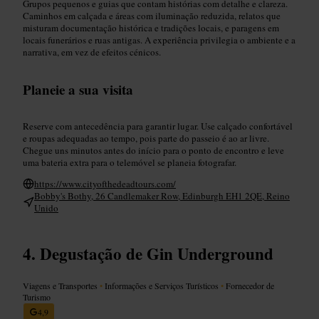
Grupos pequenos e guias que contam histórias com detalhe e clareza.
Caminhos em calçada e áreas com iluminação reduzida, relatos que
misturam documentação histórica e tradições locais, e paragens em
locais funerários e ruas antigas. A experiência privilegia o ambiente e a
narrativa, em vez de efeitos cénicos.
Planeie a sua visita
Reserve com antecedência para garantir lugar. Use calçado confortável
e roupas adequadas ao tempo, pois parte do passeio é ao ar livre.
Chegue uns minutos antes do início para o ponto de encontro e leve
uma bateria extra para o telemóvel se planeia fotografar.
https://www.cityofthedeadtours.com/
Bobby's Bothy, 26 Candlemaker Row, Edinburgh EH1 2QE, Reino
Unido
Degustação de Gin Underground
Viagens e Transportes
•
Informações e Serviços Turísticos
•
Fornecedor de
Turismo
4,9