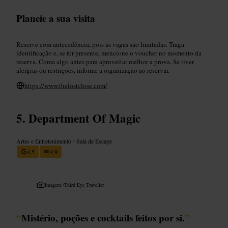
Planeie a sua visita
Reserve com antecedência, pois as vagas são limitadas. Traga
identificação e, se for presente, mencione o voucher no momento da
reserva. Coma algo antes para aproveitar melhor a prova. Se tiver
alergias ou restrições, informe a organização ao reservar.
https://www.thelostclose.com/
Department Of Magic
Artes e Entretenimento
•
Sala de Escape
4,5
4,9
Imagem /
Third Eye Traveller
“
Mistério, poções e cocktails feitos por si.
”