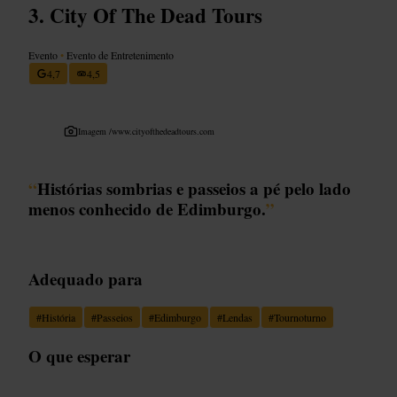
City Of The Dead Tours
Evento
•
Evento de Entretenimento
4,7
4,5
Imagem /
www.cityofthedeadtours.com
“
Histórias sombrias e passeios a pé pelo lado
menos conhecido de Edimburgo.
”
Adequado para
#
História
#
Passeios
#
Edimburgo
#
Lendas
#
Tournoturno
O que esperar