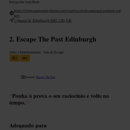
fotografar sem flash.
https://www.nationalgalleries.org/visit/scottish-national-portrait-gal
lery
1 Queen St, Edinburgh EH2 1JD, UK
Escape The Past Edinburgh
Artes e Entretenimento
•
Sala de Escape
5
5
Imagem /
Escape The Past
“
Ponha à prova o seu raciocínio e volte no
tempo.
”
Adequado para