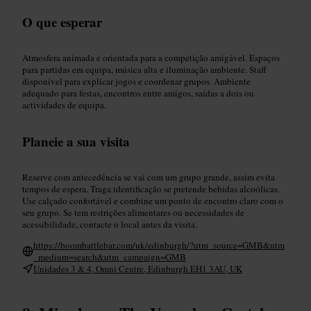
O que esperar
Atmosfera animada e orientada para a competição amigável. Espaços
para partidas em equipa, música alta e iluminação ambiente. Staff
disponível para explicar jogos e coordenar grupos. Ambiente
adequado para festas, encontros entre amigos, saídas a dois ou
actividades de equipa.
Planeie a sua visita
Reserve com antecedência se vai com um grupo grande, assim evita
tempos de espera. Traga identificação se pretende bebidas alcoólicas.
Use calçado confortável e combine um ponto de encontro claro com o
seu grupo. Se tem restrições alimentares ou necessidades de
acessibilidade, contacte o local antes da visita.
https://boombattlebar.com/uk/edinburgh/?utm_source=GMB&utm
_medium=search&utm_campaign=GMB
Unidades 3 & 4, Omni Centre, Edinburgh EH1 3AU, UK