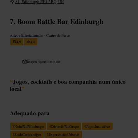
A1, Edinburgh EH1 3BQ, UK
Boom Battle Bar Edinburgh
Artes e Entretenimento
•
Centro de Festas
4,9
4,4
Imagem /
Boom Battle Bar
“
Jogos, cocktails e boa companhia num único
local
”
Adequado para
#
NoiteEmEdimburgo
#
DiversãoEmGrupo
#
JogosInterativos
#
SaídaComAmigos
#
ExperiênciasUrbanas