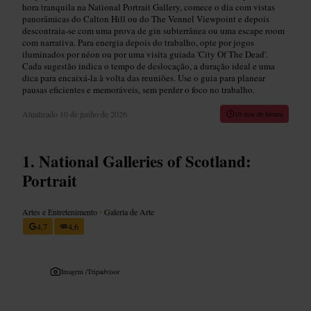
hora tranquila na National Portrait Gallery, comece o dia com vistas
panorâmicas do Calton Hill ou do The Vennel Viewpoint e depois
descontraia-se com uma prova de gin subterrânea ou uma escape room
com narrativa. Para energia depois do trabalho, opte por jogos
iluminados por néon ou por uma visita guiada 'City Of The Dead'.
Cada sugestão indica o tempo de deslocação, a duração ideal e uma
dica para encaixá-la à volta das reuniões. Use o guia para planear
pausas eficientes e memoráveis, sem perder o foco no trabalho.
Atualizado
10 de junho de 2026
10 min de leitura
National Galleries of Scotland:
Portrait
Artes e Entretenimento
•
Galeria de Arte
4,7
4,6
Imagem /
Tripadvisor