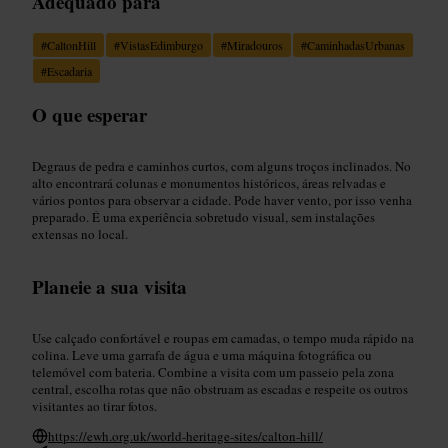
Adequado para
#
CaltonHill
#
VistasEdimburgo
#
Miradouros
#
CaminhadasUrbanas
#
Escadaria
O que esperar
Degraus de pedra e caminhos curtos, com alguns troços inclinados. No
alto encontrará colunas e monumentos históricos, áreas relvadas e
vários pontos para observar a cidade. Pode haver vento, por isso venha
preparado. É uma experiência sobretudo visual, sem instalações
extensas no local.
Planeie a sua visita
Use calçado confortável e roupas em camadas, o tempo muda rápido na
colina. Leve uma garrafa de água e uma máquina fotográfica ou
telemóvel com bateria. Combine a visita com um passeio pela zona
central, escolha rotas que não obstruam as escadas e respeite os outros
visitantes ao tirar fotos.
https://ewh.org.uk/world-heritage-sites/calton-hill/