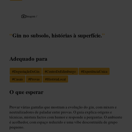
Imagem /
“
Gin no subsolo, histórias à superfície.
”
Adequado para
#
DegustaçãoDeGin
#
CentroDeEdimburgo
#
ExperiênciaÚnica
#
Casais
#
Provas
#
HistóriaLocal
O que esperar
Provar várias garrafas que mostram a evolução do gin, com mixers e
neutralizadores de paladar entre provas. O guia explica origens e
técnicas, mistura factos com humor e responde a perguntas. O ambiente
é acolhedor, com espaço reduzido e uma vibe descontraída de grupo
pequeno.