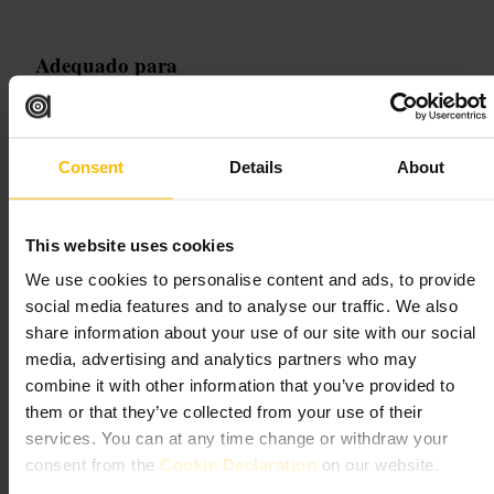
Adequado para
#
ExperiênciaMágica
#
SalaDeFuga
#
OficinaDePoções
#
CocktailsArtesanais
#
NoiteRomântica
#
DiversãoEmFamília
Consent
Details
About
#
Edimburgo
O que esperar
This website uses cookies
Pode escolher entre a sala de fuga ou a oficina de preparação de
We use cookies to personalise content and ads, to provide
cocktails, ou fazer ambos. Nas oficinas, recebe uma folha com a receita
social media features and to analyse our traffic. We also
e pistas, e prepara as suas bebidas com as próprias mãos. O cenário
inclui copos antigos e prateleiras de estilo apotecário, e o pessoal
share information about your use of our site with our social
mantém a atmosfera temática ao longo da atividade.
media, advertising and analytics partners who may
combine it with other information that you’ve provided to
Planeie a sua visita
them or that they’ve collected from your use of their
services. You can at any time change or withdraw your
Reserve com antecedência através do site ou por telefone, porque as
consent from the
Cookie Declaration
on our website.
vagas esgotam-se com frequência. Chegue 10 minutos antes da sessão