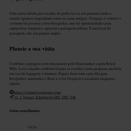
Uma curta subida por escadas de pedra leva a um patamar onde o
castelo aparece enquadrado entre as casas antigas. O espaço é estreito e
costuma ter pessoas a tirar fotografias, mas há oportunidades para
captar boas imagens e apreciar a paisagem urbana. É um local de
passagem, não um parque amplo.
Planeie a sua visita
Combine a paragem com um passeio pelo Grassmarket e pela Royal
Mile. Leve calçado confortável para as escadas e uma pequena mochila
em vez de bagagem volumosa. Espere fazer uma curta fila para
fotografias; mantenha o fluxo e evite bloquear a escadaria enquanto
espera.
https://vennelviewpoint.com/
11, 1 Vennel, Edinburgh EH1 2HU, UK
Guias semelhantes
GUIA