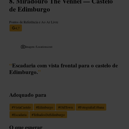
Miradouro The Vennel — Castelo
de Edimburgo
Pontos de Referência e Ao Ar Livre
4,7
Imagem /
Locationscout
“
Escadaria com vista frontal para o castelo de
Edimburgo.
”
Adequado para
#
VistaCastelo
#
Edimburgo
#
OldTown
#
FotografiaUrbana
#
Escadaria
#
TelhadosDeEdimburgo
O que esperar