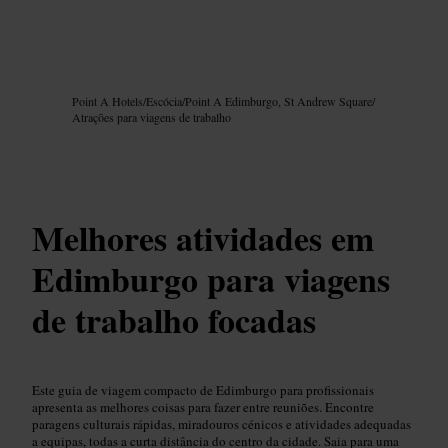
Imagem /
Google AI
Point A Hotels
/
Escócia
/
Point A Edimburgo, St Andrew Square
/
Atrações para viagens de trabalho
Melhores atividades em
Edimburgo para viagens
de trabalho focadas
Este guia de viagem compacto de Edimburgo para profissionais
apresenta as melhores coisas para fazer entre reuniões. Encontre
paragens culturais rápidas, miradouros cénicos e atividades adequadas
a equipas, todas a curta distância do centro da cidade. Saia para uma