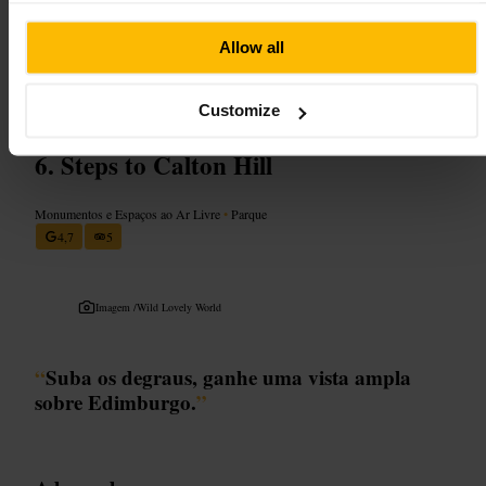
para o briefing. Vista-se confortavelmente para mexer copos e
ingredientes. Leve um telemóvel para fotos, e avise com antecedência
se tiveres restrições alimentares ou preferências de bebida.
Allow all
http://departmentofmagic.com/
9 Blair St, Edinburgh EH1 1QR, Reino Unido
Customize
Steps to Calton Hill
Monumentos e Espaços ao Ar Livre
•
Parque
4,7
5
Imagem /
Wild Lovely World
“
Suba os degraus, ganhe uma vista ampla
sobre Edimburgo.
”