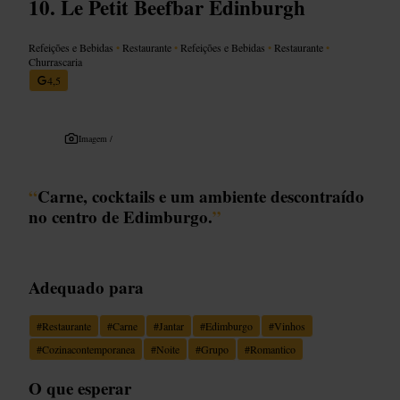
Le Petit Beefbar Edinburgh
Refeições e Bebidas
•
Restaurante
•
Refeições e Bebidas
•
Restaurante
•
Churrascaria
4,5
Imagem /
“
Carne, cocktails e um ambiente descontraído
no centro de Edimburgo.
”
Adequado para
#
Restaurante
#
Carne
#
Jantar
#
Edimburgo
#
Vinhos
#
Cozinacontemporanea
#
Noite
#
Grupo
#
Romantico
O que esperar