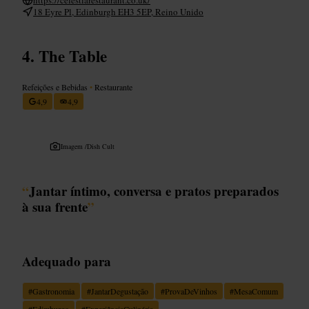
18 Eyre Pl, Edinburgh EH3 5EP, Reino Unido
The Table
Refeições e Bebidas
•
Restaurante
4,9
4,9
Imagem /
Dish Cult
“
Jantar íntimo, conversa e pratos preparados
à sua frente
”
Adequado para
#
Gastronomia
#
JantarDegustação
#
ProvaDeVinhos
#
MesaComum
#
Edimburgo
#
ExperiênciaCulinária