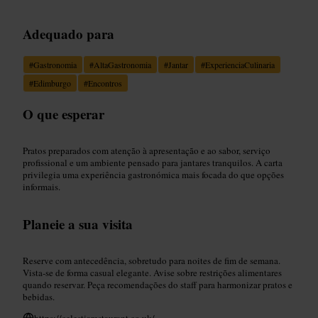
Adequado para
#
Gastronomia
#
AltaGastronomia
#
Jantar
#
ExperienciaCulinaria
#
Edimburgo
#
Encontros
O que esperar
Pratos preparados com atenção à apresentação e ao sabor, serviço
profissional e um ambiente pensado para jantares tranquilos. A carta
privilegia uma experiência gastronómica mais focada do que opções
informais.
Planeie a sua visita
Reserve com antecedência, sobretudo para noites de fim de semana.
Vista-se de forma casual elegante. Avise sobre restrições alimentares
quando reservar. Peça recomendações do staff para harmonizar pratos e
bebidas.
https://celestiarestaurant.co.uk/