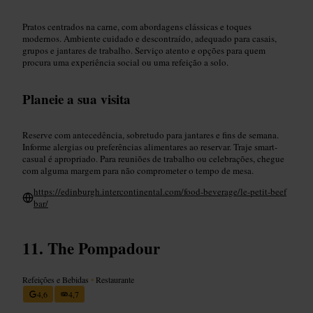
Pratos centrados na carne, com abordagens clássicas e toques
modernos. Ambiente cuidado e descontraído, adequado para casais,
grupos e jantares de trabalho. Serviço atento e opções para quem
procura uma experiência social ou uma refeição a solo.
Planeie a sua visita
Reserve com antecedência, sobretudo para jantares e fins de semana.
Informe alergias ou preferências alimentares ao reservar. Traje smart-
casual é apropriado. Para reuniões de trabalho ou celebrações, chegue
com alguma margem para não comprometer o tempo de mesa.
https://edinburgh.intercontinental.com/food-beverage/le-petit-beef
bar/
The Pompadour
Refeições e Bebidas
•
Restaurante
4,6
4,7