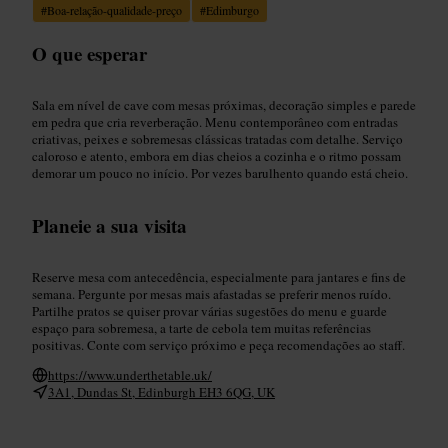
#
Boa-relação-qualidade-preço
#
Edimburgo
O que esperar
Sala em nível de cave com mesas próximas, decoração simples e parede
em pedra que cria reverberação. Menu contemporâneo com entradas
criativas, peixes e sobremesas clássicas tratadas com detalhe. Serviço
caloroso e atento, embora em dias cheios a cozinha e o ritmo possam
demorar um pouco no início. Por vezes barulhento quando está cheio.
Planeie a sua visita
Reserve mesa com antecedência, especialmente para jantares e fins de
semana. Pergunte por mesas mais afastadas se preferir menos ruído.
Partilhe pratos se quiser provar várias sugestões do menu e guarde
espaço para sobremesa, a tarte de cebola tem muitas referências
positivas. Conte com serviço próximo e peça recomendações ao staff.
https://www.underthetable.uk/
3A1, Dundas St, Edinburgh EH3 6QG, UK