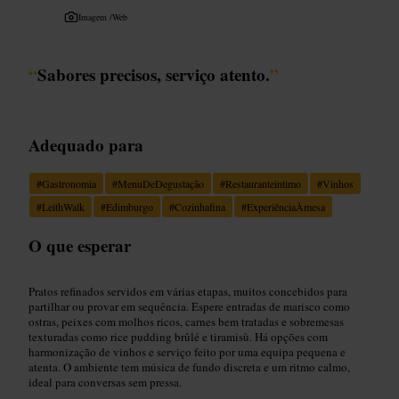
Imagem /
Web
“
Sabores precisos, serviço atento.
”
Adequado para
#
Gastronomia
#
MenuDeDegustação
#
Restauranteintimo
#
Vinhos
#
LeithWalk
#
Edimburgo
#
Cozinhafina
#
ExperiênciaÀmesa
O que esperar
Pratos refinados servidos em várias etapas, muitos concebidos para
partilhar ou provar em sequência. Espere entradas de marisco como
ostras, peixes com molhos ricos, carnes bem tratadas e sobremesas
texturadas como rice pudding brûlé e tiramisù. Há opções com
harmonização de vinhos e serviço feito por uma equipa pequena e
atenta. O ambiente tem música de fundo discreta e um ritmo calmo,
ideal para conversas sem pressa.