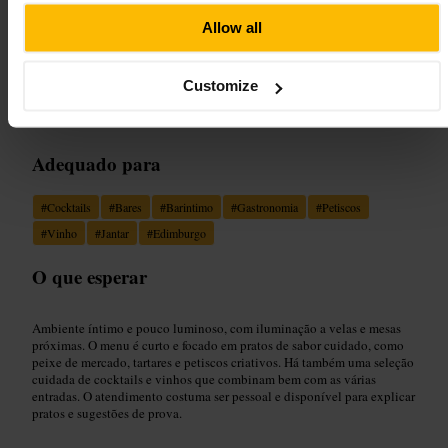
Allow all
“
Cocktails e petiscos à luz de velas num porão
acolhedor
”
Customize
Adequado para
#
Cocktails
#
Bares
#
Barintimo
#
Gastronomia
#
Petiscos
#
Vinho
#
Jantar
#
Edimburgo
O que esperar
Ambiente íntimo e pouco luminoso, com iluminação a velas e mesas
próximas. O menu é curto e focado em pratos de sabor cuidado, como
peixe de mercado, tartares e petiscos criativos. Há também uma seleção
cuidada de cocktails e vinhos que combinam bem com as várias
entradas. O atendimento costuma ser pessoal e disponível para explicar
pratos e sugestões de prova.