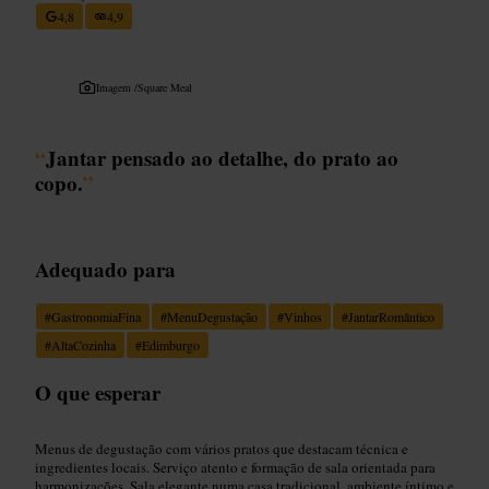
4,8
4,9
Imagem /
Square Meal
“
Jantar pensado ao detalhe, do prato ao
copo.
”
Adequado para
#
GastronomiaFina
#
MenuDegustação
#
Vinhos
#
JantarRomântico
#
AltaCozinha
#
Edimburgo
O que esperar
Menus de degustação com vários pratos que destacam técnica e
ingredientes locais. Serviço atento e formação de sala orientada para
harmonizações. Sala elegante numa casa tradicional, ambiente íntimo e