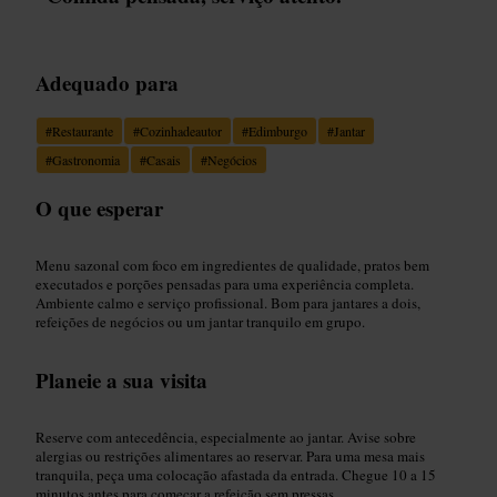
Adequado para
#
Restaurante
#
Cozinhadeautor
#
Edimburgo
#
Jantar
#
Gastronomia
#
Casais
#
Negócios
O que esperar
Menu sazonal com foco em ingredientes de qualidade, pratos bem
executados e porções pensadas para uma experiência completa.
Ambiente calmo e serviço profissional. Bom para jantares a dois,
refeições de negócios ou um jantar tranquilo em grupo.
Planeie a sua visita
Reserve com antecedência, especialmente ao jantar. Avise sobre
alergias ou restrições alimentares ao reservar. Para uma mesa mais
tranquila, peça uma colocação afastada da entrada. Chegue 10 a 15
minutos antes para começar a refeição sem pressas.