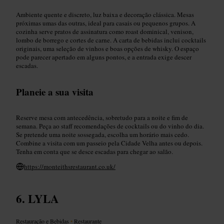
Ambiente quente e discreto, luz baixa e decoração clássica. Mesas
próximas umas das outras, ideal para casais ou pequenos grupos. A
cozinha serve pratos de assinatura como roast dominical, venison,
lombo de borrego e cortes de carne. A carta de bebidas inclui cocktails
originais, uma seleção de vinhos e boas opções de whisky. O espaço
pode parecer apertado em alguns pontos, e a entrada exige descer
escadas.
Planeie a sua visita
Reserve mesa com antecedência, sobretudo para a noite e fim de
semana. Peça ao staff recomendações de cocktails ou do vinho do dia.
Se pretende uma noite sossegada, escolha um horário mais cedo.
Combine a visita com um passeio pela Cidade Velha antes ou depois.
Tenha em conta que se desce escadas para chegar ao salão.
https://monteithsrestaurant.co.uk/
LYLA
Restauração e Bebidas
•
Restaurante