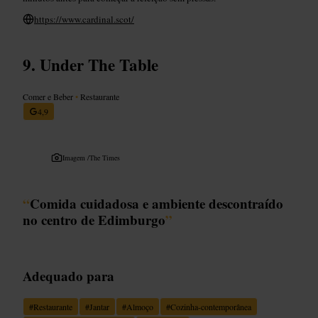
https://www.cardinal.scot/
Under The Table
Comer e Beber
•
Restaurante
4,9
Imagem /
The Times
“
Comida cuidadosa e ambiente descontraído
no centro de Edimburgo
”
Adequado para
#
Restaurante
#
Jantar
#
Almoço
#
Cozinha-contemporânea