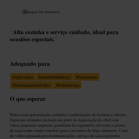
Imagem /
The Independent
“
Alta cozinha e serviço cuidado, ideal para
ocasiões especiais.
”
Adequado para
#
AltaCozinha
#
JantarEmEdimburgo
#
Gastronomia
#
HarmonizaçãoDeVinhos
#
PratosDeCaça
O que esperar
Pratos com apresentação cuidada e combinações de texturas e sabores.
Especiais relatados incluem um prato de degustação do chef com
várias pequenas surpresas, pastelaria de cogumelos silvestres e pratos
de caça como veado com foie gras e crocantes de trigo-sarraceno. Carta
de vinhos pensada para harmonizações, serviço de sala experiente.