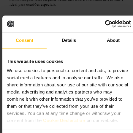
ideal para ocasiões especiais.
Planeie a sua visita
Reserve com antecedência, sobretudo para o menu de degustação.
Informe sobre alergias ou restrições alimentares no momento da
Consent
Details
About
reserva. Se gostar de vinhos, peça a opção de harmonização ou
consulte o sommelier para sugestões. Para celebrações, mencione o
motivo ao reservar para um serviço mais personalizado. Vestuário:
smart casual.
This website uses cookies
https://lylaedinburgh.co.uk/
We use cookies to personalise content and ads, to provide
3 Royal Terrace, Edinburgh EH7 5AB, Reino Unido
social media features and to analyse our traffic. We also
share information about your use of our site with our social
Skua
media, advertising and analytics partners who may
combine it with other information that you’ve provided to
them or that they’ve collected from your use of their
Comer e Beber
•
Bar
•
Bar de Coquetéis
•
Comer e Beber
•
Bar
4,6
services. You can at any time change or withdraw your
consent from the
Cookie Declaration
on our website.
Imagem /
Web