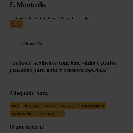
Monteiths
€€
•
Comer e Beber
•
Bar
•
Comer e Beber
•
Restaurante
4,5
Imagem /
Web
“
Subsolo acolhedor com bar, vinho e pratos
pensados para noite e ocasiões especiais.
”
Adequado para
#
Bar
#
Cocktails
#
Vinho
#
Whisky
#
JantarRomântico
#
CidadeVelha
#
ComidaConforto
O que esperar