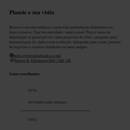
Planeie a sua visita
Reserve com antecedência e mencione preferências alimentares ao
fazer a reserva. Traje recomendado: smart-casual. Peça o menu de
degustação se quiser provar várias propostas do chef, e pergunte pela
harmonização de vinhos com a refeição. Adequado para casais, jantares
de negócios e ocasiões familiares ou entre amigos.
https://www.deanbanks.co.uk/
Princes St, Edinburgh EH1 2AB, UK
Guias semelhantes
GUIA
Atividades para crianças
GUIA