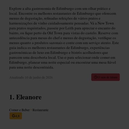
Explore a alta gastronomia de Edimburgo com um olhar prático e
local. Encontre os melhores restaurantes de Edimburgo que oferecem
menus de degustação, refinadas refeições de vários pratos e
harmonizações de vinho cuidadosamente pensadas. Vá a New Town
para pratos requintados, passeie por Leith para apreciar o encanto do
bairro, ou fique perto da Old Town para vistas do castelo. Reserve com
antecedência para mesas do chef e menus de degustação, verifique os
menus quanto a produtos sazonais e conte com um serviço atento. Este
guia indica os melhores restaurantes de Edimburgo, experiências
gastronómicas de luxo em Edimburgo e bistrós acolhedores que
parecem uma descoberta local. Use-o para selecionar onde comer em
Edimburgo, planear uma noite especial ou encontrar uma mesa fiável
para uma noite descontraída.
Atualizado
10 de junho de 2026
13 min de leitura
Eleanore
Comer e Beber
•
Restaurante
4,8