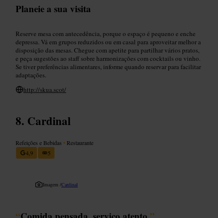
Planeie a sua visita
Reserve mesa com antecedência, porque o espaço é pequeno e enche
depressa. Vá em grupos reduzidos ou em casal para aproveitar melhor a
disposição das mesas. Chegue com apetite para partilhar vários pratos,
e peça sugestões ao staff sobre harmonizações com cocktails ou vinho.
Se tiver preferências alimentares, informe quando reservar para facilitar
adaptações.
http://skua.scot/
Cardinal
Refeições e Bebidas
•
Restaurante
4,9
5
Imagem /
Cardinal
“
Comida pensada, serviço atento.
”