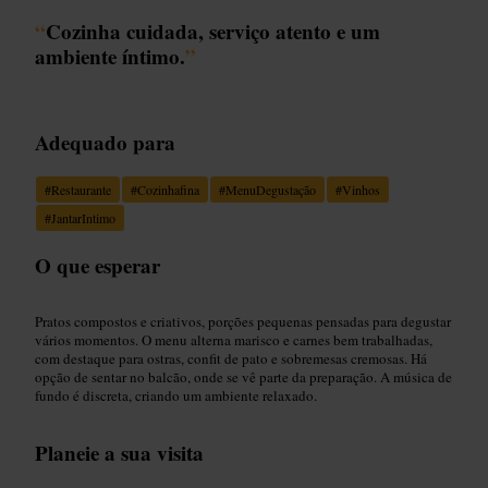
“
Cozinha cuidada, serviço atento e um
ambiente íntimo.
”
Adequado para
#
Restaurante
#
Cozinhafina
#
MenuDegustação
#
Vinhos
#
JantarIntimo
O que esperar
Pratos compostos e criativos, porções pequenas pensadas para degustar
vários momentos. O menu alterna marisco e carnes bem trabalhadas,
com destaque para ostras, confit de pato e sobremesas cremosas. Há
opção de sentar no balcão, onde se vê parte da preparação. A música de
fundo é discreta, criando um ambiente relaxado.
Planeie a sua visita