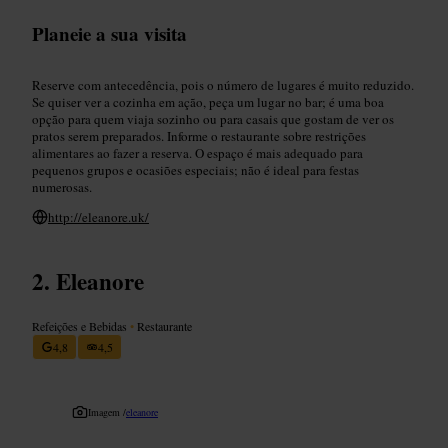
Planeie a sua visita
Reserve com antecedência, pois o número de lugares é muito reduzido.
Se quiser ver a cozinha em ação, peça um lugar no bar; é uma boa
opção para quem viaja sozinho ou para casais que gostam de ver os
pratos serem preparados. Informe o restaurante sobre restrições
alimentares ao fazer a reserva. O espaço é mais adequado para
pequenos grupos e ocasiões especiais; não é ideal para festas
numerosas.
http://eleanore.uk/
Eleanore
Refeições e Bebidas
•
Restaurante
4,8
4,5
Imagem /
eleanore