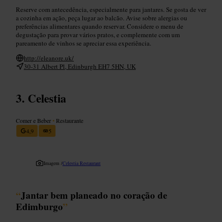
Reserve com antecedência, especialmente para jantares. Se gosta de ver
a cozinha em ação, peça lugar ao balcão. Avise sobre alergias ou
preferências alimentares quando reservar. Considere o menu de
degustação para provar vários pratos, e complemente com um
pareamento de vinhos se apreciar essa experiência.
http://eleanore.uk/
30-31 Albert Pl, Edinburgh EH7 5HN, UK
Celestia
Comer e Beber
•
Restaurante
4,9
5
Imagem /
Celestia Restaurant
“
Jantar bem planeado no coração de
Edimburgo
”