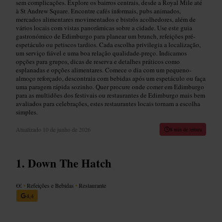
sem complicações. Explore os bairros centrais, desde a Royal Mile até
à St Andrew Square. Encontre cafés informais, pubs animados,
mercados alimentares movimentados e bistrôs acolhedores, além de
vários locais com vistas panorâmicas sobre a cidade. Use este guia
gastronómico de Edimburgo para planear um brunch, refeições pré-
espetáculo ou petiscos tardios. Cada escolha privilegia a localização,
um serviço fiável e uma boa relação qualidade-preço. Indicamos
opções para grupos, dicas de reserva e detalhes práticos como
esplanadas e opções alimentares. Comece o dia com um pequeno-
almoço reforçado, descontraia com bebidas após um espetáculo ou faça
uma paragem rápida sozinho. Quer procure onde comer em Edimburgo
para as multidões dos festivais ou restaurantes de Edimburgo mais bem
avaliados para celebrações, estes restaurantes locais tornam a escolha
simples.
Atualizado
10 de junho de 2026
8 min de leitura
Down The Hatch
€€
•
Refeições e Bebidas
•
Restaurante
4,4