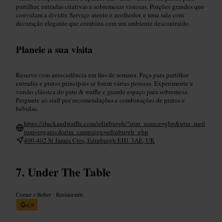
partilhar, entradas criativas e sobremesas vistosas. Porções grandes que
convidam a dividir. Serviço atento e acolhedor, e uma sala com
decoração elegante que combina com um ambiente descontraído.
Planeie a sua visita
Reserve com antecedência em fins de semana. Peça para partilhar
entradas e pratos principais se forem várias pessoas. Experimente a
versão clássica do pato & waffle e guarde espaço para sobremesa.
Pergunte ao staff por recomendações e combinações de pratos e
bebidas.
https://duckandwaffle.com/edinburgh/?utm_source=gbp&utm_med
ium=organic&utm_campaign=edinburgh_gbp
400-402 St James Cres, Edinburgh EH1 3AE, UK
Under The Table
Comer e Beber
•
Restaurante
4,9