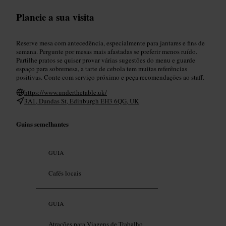
Planeie a sua visita
Reserve mesa com antecedência, especialmente para jantares e fins de
semana. Pergunte por mesas mais afastadas se preferir menos ruído.
Partilhe pratos se quiser provar várias sugestões do menu e guarde
espaço para sobremesa, a tarte de cebola tem muitas referências
positivas. Conte com serviço próximo e peça recomendações ao staff.
https://www.underthetable.uk/
3A1, Dundas St, Edinburgh EH3 6QG, UK
Guias semelhantes
GUIA
Cafés locais
GUIA
Atrações para Viagens de Trabalho