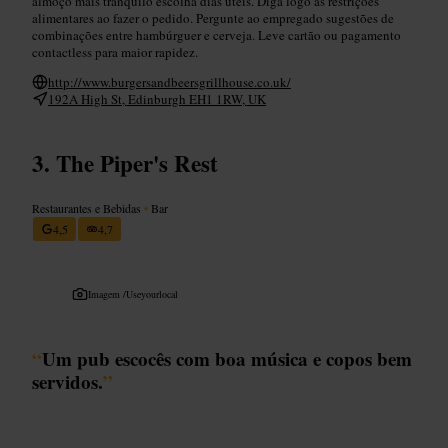
almoço mais tranquilo escolha dias úteis. Diga logo as restrições
alimentares ao fazer o pedido. Pergunte ao empregado sugestões de
combinações entre hambúrguer e cerveja. Leve cartão ou pagamento
contactless para maior rapidez.
http://www.burgersandbeersgrillhouse.co.uk/
192A High St, Edinburgh EH1 1RW, UK
The Piper's Rest
Restaurantes e Bebidas
•
Bar
4,5
4,7
Imagem /
Useyourlocal
“
Um pub escocês com boa música e copos bem
servidos.
”