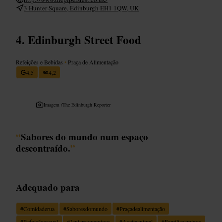
3 Hunter Square, Edinburgh EH1 1QW, UK
Edinburgh Street Food
Refeições e Bebidas
•
Praça de Alimentação
4,5
4,2
Imagem /
The Edinburgh Reporter
“
Sabores do mundo num espaço
descontraído.
”
Adequado para
#
Comidaderua
#
Saboresdomundo
#
Praçadealimentação
#
Refeiçãocasual
#
Jantarcomamigos
#
Aceitaanimal
#
Familiaeamigos