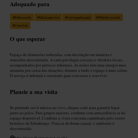
Adequado para
#
Pubescocês
#
Músicaaovivo
#
Cervejaartesanal
#
Whiskyescocês
#
Convívio
O que esperar
Espaço de dimensões reduzidas, com decoração em madeira e
atmosfera descontraída. A carta privilegia cervejas e whiskies locais,
acompanhados por petiscos informais. As noites têm uma energia mais
animada por causa das atuações; durante a tarde o espaço é mais calmo.
O serviço é informal e orientado para conversas e convívio.
Planeie a sua visita
Se pretende ouvir música ao vivo, chegue cedo para garantir lugar
junto ao palco. Para grupos maiores, confirme com antecedência se há
espaço disponível. Combine a visita com uma caminhada pelo centro
histórico de Edimburgo. Vista-se de forma casual; o ambiente é
descontraído.
http://www.thepipersrest.co.uk/