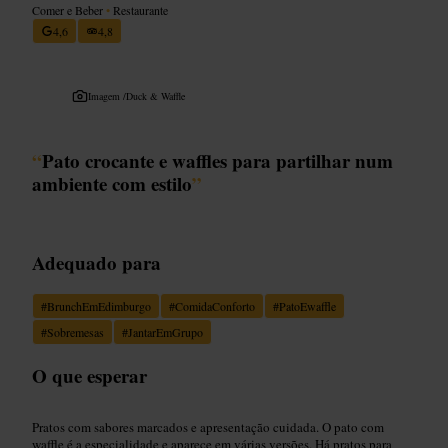
Comer e Beber
•
Restaurante
4,6
4,8
Imagem /
Duck & Waffle
“
Pato crocante e waffles para partilhar num
ambiente com estilo
”
Adequado para
#
BrunchEmEdimburgo
#
ComidaConforto
#
PatoEwaffle
#
Sobremesas
#
JantarEmGrupo
O que esperar
Pratos com sabores marcados e apresentação cuidada. O pato com
waffle é a especialidade e aparece em várias versões. Há pratos para