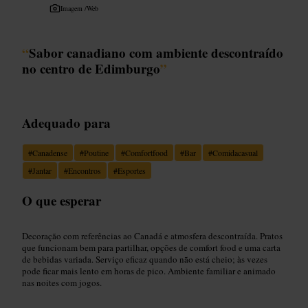
Imagem /
Web
“
Sabor canadiano com ambiente descontraído
no centro de Edimburgo
”
Adequado para
#
Canadense
#
Poutine
#
Comfortfood
#
Bar
#
Comidacasual
#
Jantar
#
Encontros
#
Esportes
O que esperar
Decoração com referências ao Canadá e atmosfera descontraída. Pratos
que funcionam bem para partilhar, opções de comfort food e uma carta
de bebidas variada. Serviço eficaz quando não está cheio; às vezes
pode ficar mais lento em horas de pico. Ambiente familiar e animado
nas noites com jogos.