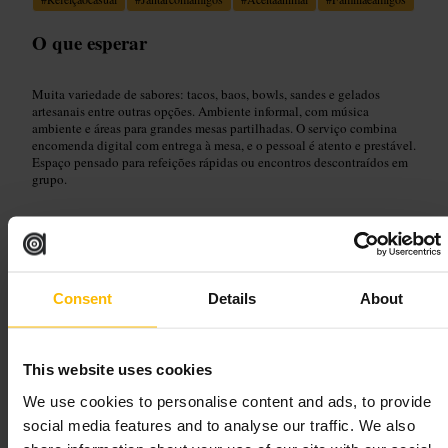
O que esperar
Muita variedade de sabores: tacos, baos, bowls, sandes e gelados
artesanais entre outras opções. Ambiente informal, com música
ambiente e áreas para grandes mesas partilhadas. O serviço combina
encomenda digital com entrega à mesa, e o pessoal é atento e prestável.
Espaço pensado para refeições rápidas ou encontros descontraídos em
grupo.
Planeie a sua visita
Chegue com tempo e tente partilhar vários pratos para provar mais
Consent
Details
About
bancas. Tenha o telemóvel pronto para escanear o QR code e faça a
encomenda a partir da mesa. Se vier com crianças ou um cão, escolha
uma mesa exterior quando o tempo permitir. Pergunte aos funcionários
por recomendações e por opções para dietas específicas.
This website uses cookies
http://www.edinburgh-street-food.com/
Leith St, Edinburgh EH1 3AU, Reino Unido
We use cookies to personalise content and ads, to provide
social media features and to analyse our traffic. We also