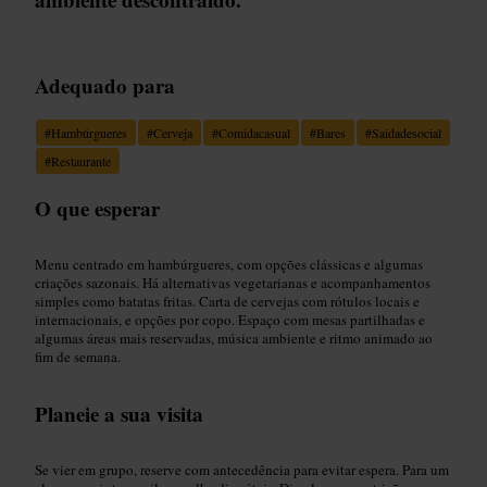
Adequado para
#
Hambúrgueres
#
Cerveja
#
Comidacasual
#
Bares
#
Saidadesocial
#
Restaurante
O que esperar
Menu centrado em hambúrgueres, com opções clássicas e algumas
criações sazonais. Há alternativas vegetarianas e acompanhamentos
simples como batatas fritas. Carta de cervejas com rótulos locais e
internacionais, e opções por copo. Espaço com mesas partilhadas e
algumas áreas mais reservadas, música ambiente e ritmo animado ao
fim de semana.
Planeie a sua visita
Se vier em grupo, reserve com antecedência para evitar espera. Para um