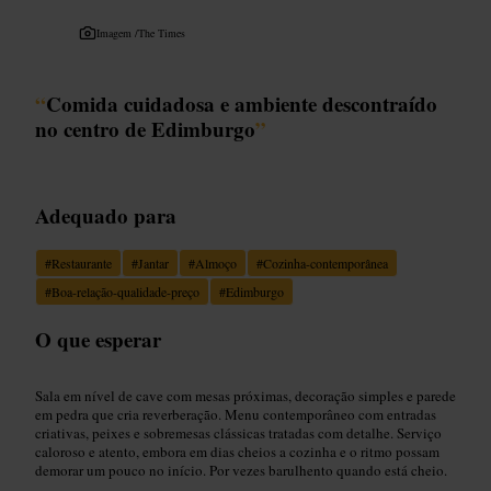
Imagem /
The Times
“
Comida cuidadosa e ambiente descontraído
no centro de Edimburgo
”
Adequado para
#
Restaurante
#
Jantar
#
Almoço
#
Cozinha-contemporânea
#
Boa-relação-qualidade-preço
#
Edimburgo
O que esperar
Sala em nível de cave com mesas próximas, decoração simples e parede
em pedra que cria reverberação. Menu contemporâneo com entradas
criativas, peixes e sobremesas clássicas tratadas com detalhe. Serviço
caloroso e atento, embora em dias cheios a cozinha e o ritmo possam
demorar um pouco no início. Por vezes barulhento quando está cheio.