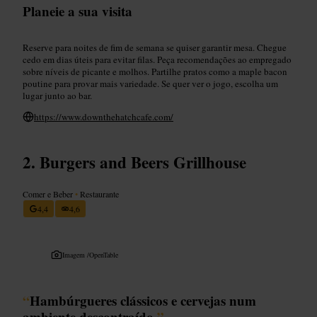
Planeie a sua visita
Reserve para noites de fim de semana se quiser garantir mesa. Chegue
cedo em dias úteis para evitar filas. Peça recomendações ao empregado
sobre níveis de picante e molhos. Partilhe pratos como a maple bacon
poutine para provar mais variedade. Se quer ver o jogo, escolha um
lugar junto ao bar.
https://www.downthehatchcafe.com/
Burgers and Beers Grillhouse
Comer e Beber
•
Restaurante
4,4
4,6
Imagem /
OpenTable
“
Hambúrgueres clássicos e cervejas num
ambiente descontraído.
”