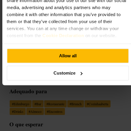
share information about your use of our site with our social
Society Bar & Kitchen
media, advertising and analytics partners who may
combine it with other information that you’ve provided to
Restauração e Bebidas
•
Bar
them or that they’ve collected from your use of their
4,8
4,5
services. You can at any time change or withdraw your
consent from the
Cookie Declaration
on our website.
Imagem /
HappyCow
Allow all
“
Cozinha aberta e ambiente descontraído no
coração de Edimburgo.
”
Customize
Adequado para
#
Edimburgo
#
Bar
#
Restaurante
#
Brunch
#
Cozinhaaberta
#
Drinks
#
Almoco
#
Encontros
O que esperar