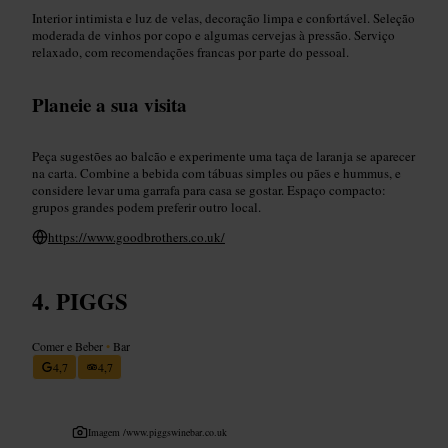
Interior intimista e luz de velas, decoração limpa e confortável. Seleção
moderada de vinhos por copo e algumas cervejas à pressão. Serviço
relaxado, com recomendações francas por parte do pessoal.
Planeie a sua visita
Peça sugestões ao balcão e experimente uma taça de laranja se aparecer
na carta. Combine a bebida com tábuas simples ou pães e hummus, e
considere levar uma garrafa para casa se gostar. Espaço compacto:
grupos grandes podem preferir outro local.
https://www.goodbrothers.co.uk/
PIGGS
Comer e Beber
•
Bar
4,7
4,7
Imagem /
www.piggswinebar.co.uk