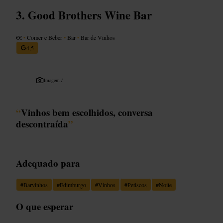
Good Brothers Wine Bar
€€
•
Comer e Beber
•
Bar
•
Bar de Vinhos
4,5
Imagem /
“
Vinhos bem escolhidos, conversa
descontraída
”
Adequado para
#
Barvinhos
#
Edimburgo
#
Vinhos
#
Petiscos
#
Noite
O que esperar