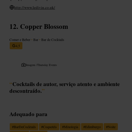
http://www.ledivin.co.uk/
Copper Blossom
Comer e Beber
•
Bar
•
Bar de Cocktails
4,5
Imagem /
Thursday Events
“
Cocktails de autor, serviço atento e ambiente
descontraído.
”
Adequado para
#
BarDeCocktails
#
Coquetéis
#
Mixologia
#
Edimburgo
#
Noite