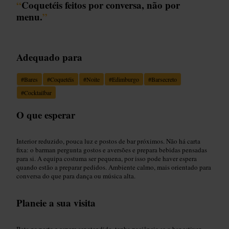
“
Coquetéis feitos por conversa, não por
menu.
”
Adequado para
#
Bares
#
Coquetéis
#
Noite
#
Edimburgo
#
Barsecreto
#
Cocktailbar
O que esperar
Interior reduzido, pouca luz e postos de bar próximos. Não há carta
fixa: o barman pergunta gostos e aversões e prepara bebidas pensadas
para si. A equipa costuma ser pequena, por isso pode haver espera
quando estão a preparar pedidos. Ambiente calmo, mais orientado para
conversa do que para dança ou música alta.
Planeie a sua visita
Bata na porta e espere ser atendido, tenha paciência se o bar estiver