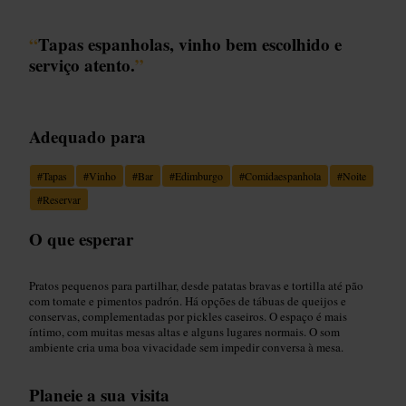
“
Tapas espanholas, vinho bem escolhido e
serviço atento.
”
Adequado para
#
Tapas
#
Vinho
#
Bar
#
Edimburgo
#
Comidaespanhola
#
Noite
#
Reservar
O que esperar
Pratos pequenos para partilhar, desde patatas bravas e tortilla até pão
com tomate e pimentos padrón. Há opções de tábuas de queijos e
conservas, complementadas por pickles caseiros. O espaço é mais
íntimo, com muitas mesas altas e alguns lugares normais. O som
ambiente cria uma boa vivacidade sem impedir conversa à mesa.
Planeie a sua visita