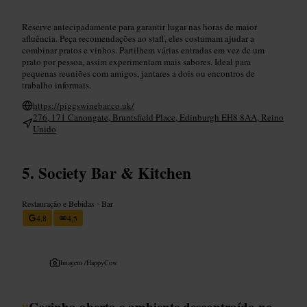
Reserve antecipadamente para garantir lugar nas horas de maior
afluência. Peça recomendações ao staff, eles costumam ajudar a
combinar pratos e vinhos. Partilhem várias entradas em vez de um
prato por pessoa, assim experimentam mais sabores. Ideal para
pequenas reuniões com amigos, jantares a dois ou encontros de
trabalho informais.
https://piggswinebar.co.uk/
276, 171 Canongate, Bruntsfield Place, Edinburgh EH8 8AA, Reino
Unido
Society Bar & Kitchen
Restauração e Bebidas
•
Bar
4,8
4,5
Imagem /
HappyCow
“
Cozinha aberta e ambiente descontraído no