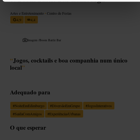
Artes e Entretenimento
•
Centro de Festas
4,9
4,4
Imagem /
Boom Battle Bar
“
Jogos, cocktails e boa companhia num único
local
”
Adequado para
#
NoiteEmEdimburgo
#
DiversãoEmGrupo
#
JogosInterativos
#
SaídaComAmigos
#
ExperiênciasUrbanas
O que esperar