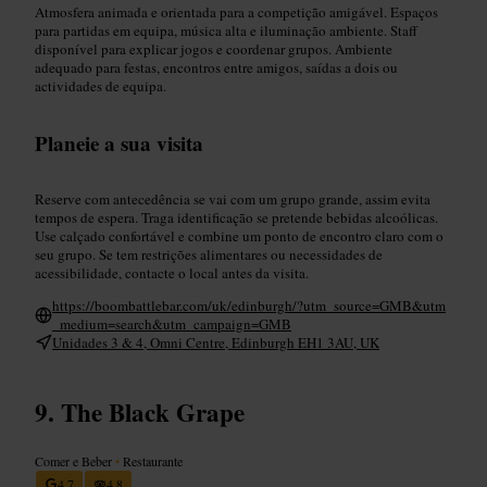
Atmosfera animada e orientada para a competição amigável. Espaços
para partidas em equipa, música alta e iluminação ambiente. Staff
disponível para explicar jogos e coordenar grupos. Ambiente
adequado para festas, encontros entre amigos, saídas a dois ou
actividades de equipa.
Planeie a sua visita
Reserve com antecedência se vai com um grupo grande, assim evita
tempos de espera. Traga identificação se pretende bebidas alcoólicas.
Use calçado confortável e combine um ponto de encontro claro com o
seu grupo. Se tem restrições alimentares ou necessidades de
acessibilidade, contacte o local antes da visita.
https://boombattlebar.com/uk/edinburgh/?utm_source=GMB&utm
_medium=search&utm_campaign=GMB
Unidades 3 & 4, Omni Centre, Edinburgh EH1 3AU, UK
The Black Grape
Comer e Beber
•
Restaurante
4,7
4,8