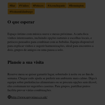
#
Bar
#
Vinhos
#
Petiscos
#
Aconchegante
#
Bonnington
#
NoiteemEdimburgo
O que esperar
Espaço íntimo com música suave e mesas próximas. A carta foca
vinhos interessantes, incluindo opções naturais e escolhas locais, e
petiscos pensados para combinar com as bebidas. Equipa disponível
para explicar vinhos e sugerir harmonizações, ideal para encontros a
dois, grupos de amigos ou uma pausa a solo.
Planeie a sua visita
Reserve mesa se quiser garantir lugar, sobretudo à noite ou ao fim de
semana. Chegar cedo ajuda se preferir um ambiente mais calmo. Diga à
equipa sobre preferências alimentares ou se procura opções sem álcool,
eles costumam ter sugestões caseiras. Para grupos, partilhar pratos
facilita provar várias combinações.
http://www.sprywines.co.uk/