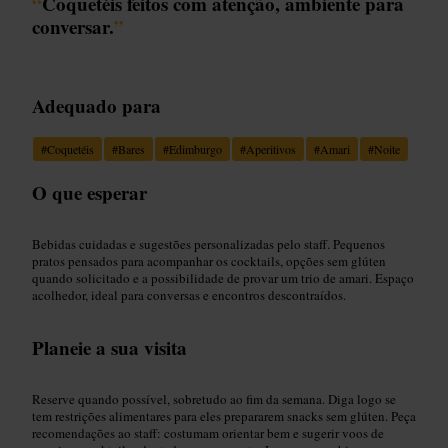
“
Coquetéis feitos com atenção, ambiente para
conversar.
”
Adequado para
#
Coquetéis
#
Bares
#
Edimburgo
#
Aperitivos
#
Amari
#
Noite
O que esperar
Bebidas cuidadas e sugestões personalizadas pelo staff. Pequenos
pratos pensados para acompanhar os cocktails, opções sem glúten
quando solicitado e a possibilidade de provar um trio de amari. Espaço
acolhedor, ideal para conversas e encontros descontraídos.
Planeie a sua visita
Reserve quando possível, sobretudo ao fim da semana. Diga logo se
tem restrições alimentares para eles prepararem snacks sem glúten. Peça
recomendações ao staff: costumam orientar bem e sugerir voos de