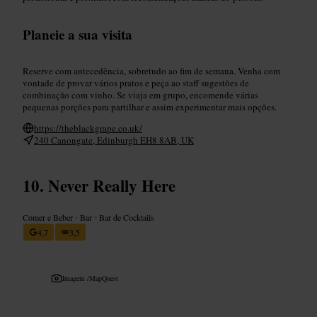
Planeie a sua visita
Reserve com antecedência, sobretudo ao fim de semana. Venha com
vontade de provar vários pratos e peça ao staff sugestões de
combinação com vinho. Se viaja em grupo, encomende várias
pequenas porções para partilhar e assim experimentar mais opções.
https://theblackgrape.co.uk/
240 Canongate, Edinburgh EH8 8AB, UK
Never Really Here
Comer e Beber
•
Bar
•
Bar de Cocktails
4,7
3,5
Imagem /
MapQuest