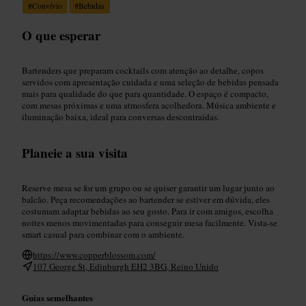
#
Convívio
#
Bebidas
O que esperar
Bartenders que preparam cocktails com atenção ao detalhe, copos
servidos com apresentação cuidada e uma seleção de bebidas pensada
mais para qualidade do que para quantidade. O espaço é compacto,
com mesas próximas e uma atmosfera acolhedora. Música ambiente e
iluminação baixa, ideal para conversas descontraídas.
Planeie a sua visita
Reserve mesa se for um grupo ou se quiser garantir um lugar junto ao
balcão. Peça recomendações ao bartender se estiver em dúvida, eles
costumam adaptar bebidas ao seu gosto. Para ir com amigos, escolha
noites menos movimentadas para conseguir mesa facilmente. Vista-se
smart casual para combinar com o ambiente.
https://www.copperblossom.com/
107 George St, Edinburgh EH2 3BG, Reino Unido
Guias semelhantes