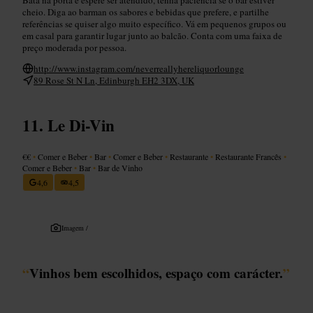
cheio. Diga ao barman os sabores e bebidas que prefere, e partilhe
referências se quiser algo muito específico. Vá em pequenos grupos ou
em casal para garantir lugar junto ao balcão. Conta com uma faixa de
preço moderada por pessoa.
http://www.instagram.com/neverreallyhereliquorlounge
89 Rose St N Ln, Edinburgh EH2 3DX, UK
Le Di-Vin
€€
•
Comer e Beber
•
Bar
•
Comer e Beber
•
Restaurante
•
Restaurante Francês
•
Comer e Beber
•
Bar
•
Bar de Vinho
4,6
4,5
Imagem /
“
Vinhos bem escolhidos, espaço com carácter.
”