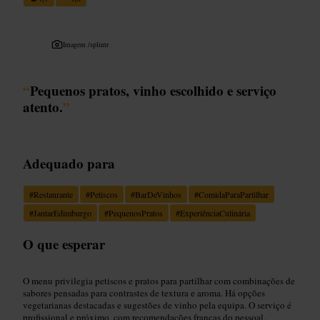
Imagem /
splintr
“
Pequenos pratos, vinho escolhido e serviço
atento.
”
Adequado para
#
Restaurante
#
Petiscos
#
BarDeVinhos
#
ComidaParaPartilhar
#
JantarEdimburgo
#
PequenosPratos
#
ExperiênciaCulinária
O que esperar
O menu privilegia petiscos e pratos para partilhar com combinações de
sabores pensadas para contrastes de textura e aroma. Há opções
vegetarianas destacadas e sugestões de vinho pela equipa. O serviço é
profissional e próximo, com recomendações francas do pessoal.