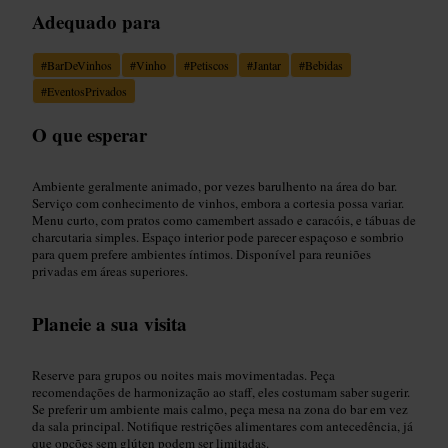
Adequado para
#
BarDeVinhos
#
Vinho
#
Petiscos
#
Jantar
#
Bebidas
#
EventosPrivados
O que esperar
Ambiente geralmente animado, por vezes barulhento na área do bar.
Serviço com conhecimento de vinhos, embora a cortesia possa variar.
Menu curto, com pratos como camembert assado e caracóis, e tábuas de
charcutaria simples. Espaço interior pode parecer espaçoso e sombrio
para quem prefere ambientes íntimos. Disponível para reuniões
privadas em áreas superiores.
Planeie a sua visita
Reserve para grupos ou noites mais movimentadas. Peça
recomendações de harmonização ao staff, eles costumam saber sugerir.
Se preferir um ambiente mais calmo, peça mesa na zona do bar em vez
da sala principal. Notifique restrições alimentares com antecedência, já
que opções sem glúten podem ser limitadas.