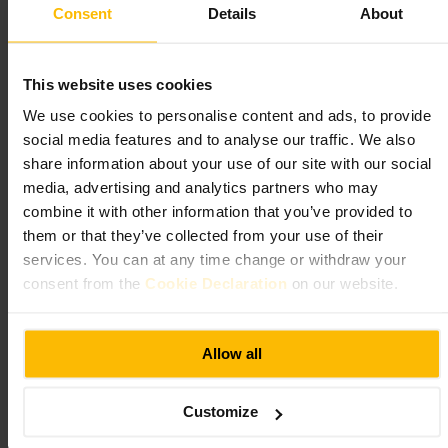
Consent
Details
About
O que esperar
This website uses cookies
Uma carta ampla de vinhos por copo e garrafa, provas guiadas de
whisky e petiscos pensados para partilhar. O serviço é conhecedor e
We use cookies to personalise content and ads, to provide
disponível, capaz de sugerir harmonizações e explicar a origem dos
social media features and to analyse our traffic. We also
produtos. Espaço reduzido, mesas próximas e iluminação quente,
criando um ambiente confortável sem formalidade.
share information about your use of our site with our social
media, advertising and analytics partners who may
Planeie a sua visita
combine it with other information that you’ve provided to
them or that they’ve collected from your use of their
services. You can at any time change or withdraw your
Reserve se quiser garantir mesa nas horas de maior afluência. Vá com
um grupo para partilhar várias tábuas, ou peça ao staff uma seleção
consent from the
Cookie Declaration
on our website.
para provar diferentes vinhos e whiskies. Se gosta de explicações sobre
origem e harmonização, peça recomendações ao pessoal. Roupa casual
basta.
Allow all
https://caskandvine.co.uk/
244 Canongate, Edinburgh EH8 8AB, UK
Customize
Boom Battle Bar Edinburgh