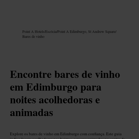
Imagem /
Google AI
Point A Hotels
/
Escócia
/
Point A Edimburgo, St Andrew Square
/
Bares de vinho
Encontre bares de vinho
em Edimburgo para
noites acolhedoras e
animadas
Explore os bares de vinho em Edimburgo com confiança. Este guia
indica locais acolhedores nos bairros, espaços animados no centro da