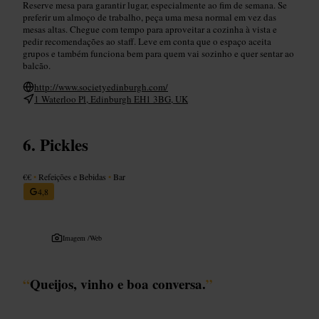
Reserve mesa para garantir lugar, especialmente ao fim de semana. Se
preferir um almoço de trabalho, peça uma mesa normal em vez das
mesas altas. Chegue com tempo para aproveitar a cozinha à vista e
pedir recomendações ao staff. Leve em conta que o espaço aceita
grupos e também funciona bem para quem vai sozinho e quer sentar ao
balcão.
http://www.societyedinburgh.com/
1 Waterloo Pl, Edinburgh EH1 3BG, UK
Pickles
€€
•
Refeições e Bebidas
•
Bar
4,8
Imagem /
Web
“
Queijos, vinho e boa conversa.
”