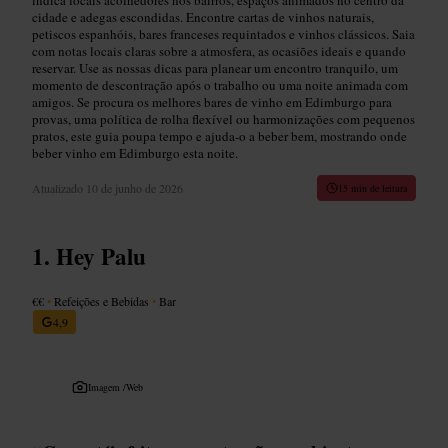
cidade e adegas escondidas. Encontre cartas de vinhos naturais,
petiscos espanhóis, bares franceses requintados e vinhos clássicos. Saia
com notas locais claras sobre a atmosfera, as ocasiões ideais e quando
reservar. Use as nossas dicas para planear um encontro tranquilo, um
momento de descontração após o trabalho ou uma noite animada com
amigos. Se procura os melhores bares de vinho em Edimburgo para
provas, uma política de rolha flexível ou harmonizações com pequenos
pratos, este guia poupa tempo e ajuda-o a beber bem, mostrando onde
beber vinho em Edimburgo esta noite.
Atualizado
10 de junho de 2026
15 min de leitura
Hey Palu
€€
•
Refeições e Bebidas
•
Bar
4,9
Imagem /
Web