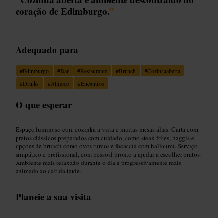
coração de Edimburgo.
”
Adequado para
#
Edimburgo
#
Bar
#
Restaurante
#
Brunch
#
Cozinhaaberta
#
Drinks
#
Almoco
#
Encontros
O que esperar
Espaço luminoso com cozinha à vista e muitas mesas altas. Carta com
pratos clássicos preparados com cuidado, como steak frites, haggis e
opções de brunch como ovos turcos e focaccia com halloumi. Serviço
simpático e profissional, com pessoal pronto a ajudar a escolher pratos.
Ambiente mais relaxado durante o dia e progressivamente mais
animado ao cair da tarde.
Planeie a sua visita