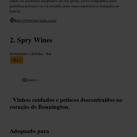
amari ou cocktails adaptados ao seu gosto. Leve companhia para
partilhar petiscos ou vá sozinho para uma experiência tranquila ao
balcão.
http://www.heypalu.com/
Spry Wines
Restaurantes e Bebidas
•
Bar
4,7
Imagem /
“
Vinhos cuidados e petiscos descontraídos no
coração de Bonnington.
”
Adequado para