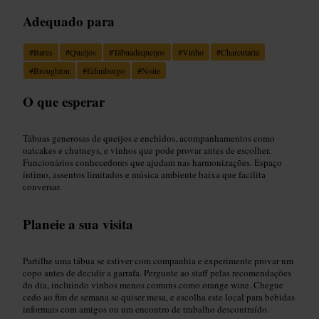
Adequado para
#
Bares
#
Queijos
#
Tábuadequeijos
#
Vinho
#
Charcutaria
#
Broughton
#
Edimburgo
#
Noite
O que esperar
Tábuas generosas de queijos e enchidos, acompanhamentos como
oatcakes e chutneys, e vinhos que pode provar antes de escolher.
Funcionários conhecedores que ajudam nas harmonizações. Espaço
íntimo, assentos limitados e música ambiente baixa que facilita
conversar.
Planeie a sua visita
Partilhe uma tábua se estiver com companhia e experimente provar um
copo antes de decidir a garrafa. Pergunte ao staff pelas recomendações
do dia, incluindo vinhos menos comuns como orange wine. Chegue
cedo ao fim de semana se quiser mesa, e escolha este local para bebidas
informais com amigos ou um encontro de trabalho descontraído.