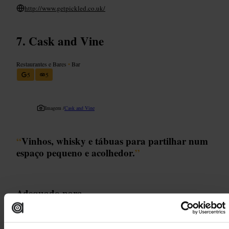
http://www.getpickled.co.uk/
Cask and Vine
Restaurantes e Bares
•
Bar
5
5
Imagem /
Cask and Vine
“
Vinhos, whisky e tábuas para partilhar num
espaço pequeno e acolhedor.
”
Adequado para
#
Vinhos
#
Whisky
#
Tábuas
#
RoyalMile
#
Baraconchegante
#
Degustação