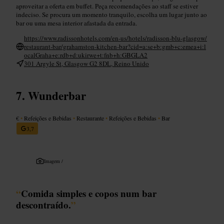
aproveitar a oferta em buffet. Peça recomendações ao staff se estiver
indeciso. Se procura um momento tranquilo, escolha um lugar junto ao
bar ou uma mesa interior afastada da entrada.
https://www.radissonhotels.com/en-us/hotels/radisson-blu-glasgow/
restaurant-bar/grahamston-kitchen-bar?cid=a:se+b:gmb+c:emea+i:l
ocalGraha+e:rdb+d:ukirwe+t:fnb+h:GBGLA2
301 Argyle St, Glasgow G2 8DL, Reino Unido
Wunderbar
€
•
Refeições e Bebidas
•
Restaurante
•
Refeições e Bebidas
•
Bar
3,7
Imagem /
“
Comida simples e copos num bar
descontraído.
”