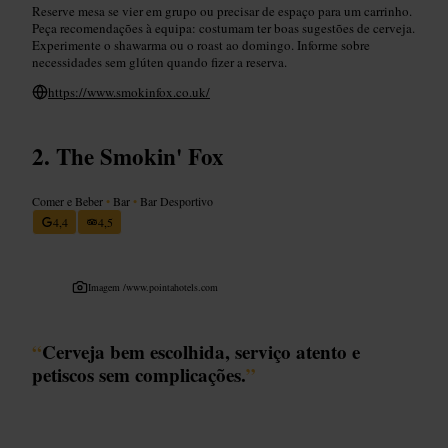
Reserve mesa se vier em grupo ou precisar de espaço para um carrinho.
Peça recomendações à equipa: costumam ter boas sugestões de cerveja.
Experimente o shawarma ou o roast ao domingo. Informe sobre
necessidades sem glúten quando fizer a reserva.
https://www.smokinfox.co.uk/
The Smokin' Fox
Comer e Beber
•
Bar
•
Bar Desportivo
4,4
4,5
Imagem /
www.pointahotels.com
“
Cerveja bem escolhida, serviço atento e
petiscos sem complicações.
”