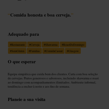
“
Comida honesta e boa cerveja.
”
Adequado para
#
Restaurante
#
Cerveja
#
Shawarma
#
RoastDeDomingo
#
SemGluten
#
Familias
#
ComidaCasual
#
Glasgow
O que esperar
Equipa simpática que cuida bem dos clientes. Carta com boa seleção
de cervejas. Pratos generosos e saborosos, incluindo shawarma e roast
ao domingo com acompanhamentos ilimitados. Ambiente informal,
tendência a encher à noite e aos fins de semana.
Planeie a sua visita