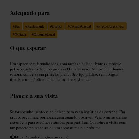
Adequado para
#
Bar
#
Restaurante
#
Drinks
#
ComidaCasual
#
PreçosAcessíveis
#
Noitada
#
EncontroLocal
O que esperar
Um espaço sem formalidades, com mesas e balcão. Pratos simples e
petiscos, seleção de cervejas e cocktails básicos. Atmosfera urbana e
sonora: conversa em primeiro plano. Serviço prático, sem longos
rituais, e um público misto de locais e visitantes.
Planeie a sua visita
Se for sozinho, sente-se ao balcão para ver a logística da cozinha. Em
grupo, peça mesa por mensagem quando possível. Veja o menu online
antes de ir para escolher entradas para partilhar. Combine a visita com
um passeio pelo centro ou um copo numa rua próxima.
https://wunderbarglasgow.com/