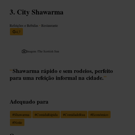
City Shawarma
Refeições e Bebidas
•
Restaurante
4,7
Imagem /
The Scottish Sun
“
Shawarma rápido e sem rodeios, perfeito
para uma refeição informal na cidade.
”
Adequado para
#
Shawarma
#
ComidaRápida
#
ComidadeRua
#
Económico
#
Noite