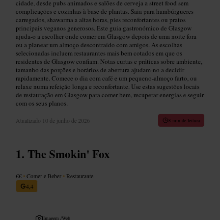
cidade, desde pubs animados e salões de cerveja a street food sem
complicações e cozinhas à base de plantas. Saia para hambúrgueres
carregados, shawarma a altas horas, pies reconfortantes ou pratos
principais veganos generosos. Este guia gastronómico de Glasgow
ajuda-o a escolher onde comer em Glasgow depois de uma noite fora
ou a planear um almoço descontraído com amigos. As escolhas
selecionadas incluem restaurantes mais bem cotados em que os
residentes de Glasgow confiam. Notas curtas e práticas sobre ambiente,
tamanho das porções e horários de abertura ajudam-no a decidir
rapidamente. Comece o dia com café e um pequeno‑almoço farto, ou
relaxe numa refeição longa e reconfortante. Use estas sugestões locais
de restauração em Glasgow para comer bem, recuperar energias e seguir
com os seus planos.
Atualizado
10 de junho de 2026
8 min de leitura
The Smokin' Fox
€€
•
Comer e Beber
•
Restaurante
4,4
Imagem /
Web