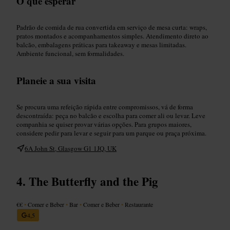
O que esperar
Padrão de comida de rua convertida em serviço de mesa curta: wraps,
pratos montados e acompanhamentos simples. Atendimento direto ao
balcão, embalagens práticas para takeaway e mesas limitadas.
Ambiente funcional, sem formalidades.
Planeie a sua visita
Se procura uma refeição rápida entre compromissos, vá de forma
descontraída: peça no balcão e escolha para comer ali ou levar. Leve
companhia se quiser provar várias opções. Para grupos maiores,
considere pedir para levar e seguir para um parque ou praça próxima.
6A John St, Glasgow G1 1JQ, UK
The Butterfly and the Pig
€€
•
Comer e Beber
•
Bar
•
Comer e Beber
•
Restaurante
4,5