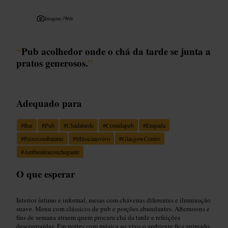
Imagem /
Web
“
Pub acolhedor onde o chá da tarde se junta a
pratos generosos.
”
Adequado para
#
Bar
#
Pub
#
Chádatarde
#
Comidapub
#
Empada
#
Peixecombatatas
#
Músicaaovivo
#
GlasgowCentro
#
Ambienteaconchegante
O que esperar
Interior íntimo e informal, mesas com chávenas diferentes e iluminação
suave. Menu com clássicos de pub e porções abundantes. Afternoons e
fins de semana atraem quem procura chá da tarde e refeições
descontraídas. Em noites com música ao vivo o ambiente fica animado.