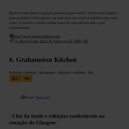
Reserve uma mesa se quiser garantir lugar à noite. Venha com amigos
para partilhar vários pratos, ou pare para um copo se preferir algo mais
curto. Consulte o menu online antes de sair para decidir o que
experimentar.
http://www.monocafebar.com/
12, Kings Court, King St, Glasgow G1 5RB, UK
Grahamston Kitchen
Refeições e Bebidas
•
Restaurante
•
Refeições e Bebidas
•
Bar
4,3
4
Imagem /
Xing Coney
“
Chá da tarde e refeições confortáveis no
coração de Glasgow
”