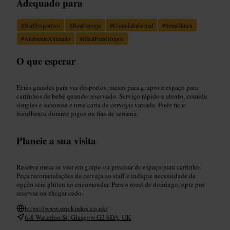
Adequado para
#
BarDesportivo
#
BoaCerveja
#
ComidaInformal
#
SemGluten
#
AmbienteAnimado
#
IdealParaGrupos
O que esperar
Ecrãs grandes para ver desportos, mesas para grupos e espaço para
carrinhos de bebé quando reservado. Serviço rápido e atento, comida
simples e saborosa e uma carta de cervejas variada. Pode ficar
barulhento durante jogos ou fins de semana.
Planeie a sua visita
Reserve mesa se vier em grupo ou precisar de espaço para carrinho.
Peça recomendações de cerveja ao staff e indique necessidade de
opção sem glúten ao encomendar. Para o roast de domingo, opte por
reservar ou chegar cedo.
https://www.smokinfox.co.uk/
6-8 Waterloo St, Glasgow G2 6DA, UK