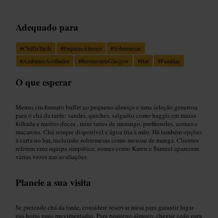
Adequado para
#
CháDaTarde
#
PequenoAlmoço
#
Sobremesas
#
AmbienteAcolhedor
#
RestauranteGlasgow
#
Bar
#
Familias
O que esperar
Menus em formato buffet ao pequeno-almoço e uma seleção generosa
para o chá da tarde: sandes, quiches, salgados como haggis em massa
folhada e muitos doces , mini tartes de morango, profiteroles, scones e
macarons. Chá sempre disponível e água fria à mão. Há também opções
à carta no bar, incluindo sobremesas como mousse de manga. Clientes
referem uma equipa simpática; nomes como Karen e Samuel aparecem
várias vezes nas avaliações.
Planeie a sua visita
Se pretende chá da tarde, considere reservar mesa para garantir lugar
nas horas mais movimentadas. Para pequeno-almoço, chegue cedo para