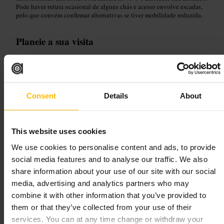
Pode haver rutura ocasional de alguns chás e acesso envolve escadas,
pelo que convém confirmar alternativas se tiver mobilidade reduzida.
Planeie a sua visita
Reserve mesa se quiser chá da tarde ou jantar ao fim de semana, pois
costuma encher. Chegue um pouco mais cedo se preferir mesas junto às
janelas ou mesas com candeeiros. Pergunte ao staff sobre opções do dia
e sobre acessos sem escadas se precisar. Ideal para uma refeição
Consent
Details
About
informal com amigos, encontros de trabalho relaxados ou uma saída a
dois.
https://butterflyandpig.squarespace.com/
This website uses cookies
We use cookies to personalise content and ads, to provide
Mono
social media features and to analyse our traffic. We also
share information about your use of our site with our social
Comer e Beber
•
Restaurante
•
Restaurante Vegano e Vegetariano
•
Comer e
media, advertising and analytics partners who may
Beber
•
Restaurante
•
Pizzaria
•
Comer e Beber
•
Bar
combine it with other information that you’ve provided to
4,4
4
them or that they’ve collected from your use of their
services. You can at any time change or withdraw your