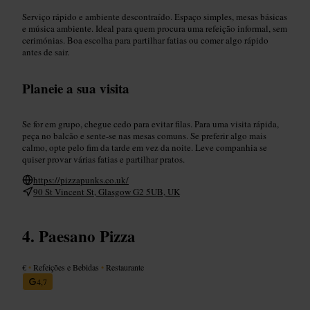
Serviço rápido e ambiente descontraído. Espaço simples, mesas básicas
e música ambiente. Ideal para quem procura uma refeição informal, sem
cerimónias. Boa escolha para partilhar fatias ou comer algo rápido
antes de sair.
Planeie a sua visita
Se for em grupo, chegue cedo para evitar filas. Para uma visita rápida,
peça no balcão e sente-se nas mesas comuns. Se preferir algo mais
calmo, opte pelo fim da tarde em vez da noite. Leve companhia se
quiser provar várias fatias e partilhar pratos.
https://pizzapunks.co.uk/
90 St Vincent St, Glasgow G2 5UB, UK
Paesano Pizza
€
•
Refeições e Bebidas
•
Restaurante
4,7