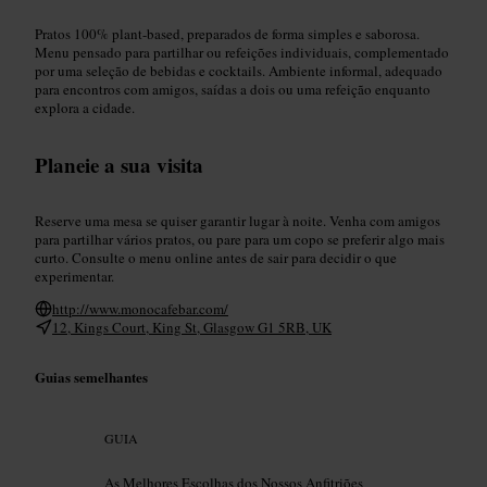
Pratos 100% plant-based, preparados de forma simples e saborosa.
Menu pensado para partilhar ou refeições individuais, complementado
por uma seleção de bebidas e cocktails. Ambiente informal, adequado
para encontros com amigos, saídas a dois ou uma refeição enquanto
explora a cidade.
Planeie a sua visita
Reserve uma mesa se quiser garantir lugar à noite. Venha com amigos
para partilhar vários pratos, ou pare para um copo se preferir algo mais
curto. Consulte o menu online antes de sair para decidir o que
experimentar.
http://www.monocafebar.com/
12, Kings Court, King St, Glasgow G1 5RB, UK
Guias semelhantes
GUIA
As Melhores Escolhas dos Nossos Anfitriões