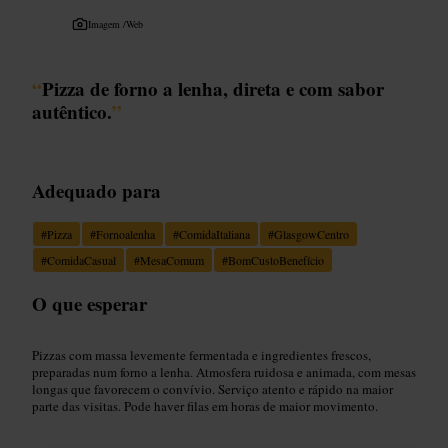
Imagem /
Web
“
Pizza de forno a lenha, direta e com sabor
autêntico.
”
Adequado para
#
Pizza
#
Fornoalenha
#
ComidaItaliana
#
GlasgowCentro
#
ComidaCasual
#
MesaComum
#
BomCustoBenefício
O que esperar
Pizzas com massa levemente fermentada e ingredientes frescos,
preparadas num forno a lenha. Atmosfera ruidosa e animada, com mesas
longas que favorecem o convívio. Serviço atento e rápido na maior
parte das visitas. Pode haver filas em horas de maior movimento.