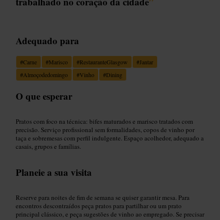
trabalhado no coração da cidade
”
Adequado para
#
Carne
#
Marisco
#
RestauranteGlasgow
#
Jantar
#
Almoçodedomingo
#
Vinho
#
Dining
O que esperar
Pratos com foco na técnica: bifes maturados e marisco tratados com
precisão. Serviço profissional sem formalidades, copos de vinho por
taça e sobremesas com perfil indulgente. Espaço acolhedor, adequado a
casais, grupos e famílias.
Planeie a sua visita
Reserve para noites de fim de semana se quiser garantir mesa. Para
encontros descontraídos peça pratos para partilhar ou um prato
principal clássico, e peça sugestões de vinho ao empregado. Se precisar