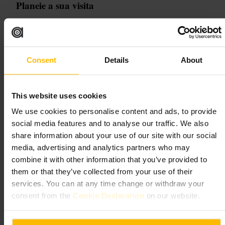
Planeie a sua visita
Chegue cedo para evitar filas, especialmente em almoços e jantares do
fim de semana. Peça uma pizza clássica e partilhe para provar mais
variedades. Informe sobre alergias ao pedir, a equipa costuma confirmar
restrições. Leve tempo para esperar em caso de grande movimento e
Consent
Details
About
considere dividir sobremesa se viajar em grupo.
http://paesanopizza.co.uk/
This website uses cookies
Sugo Pasta
We use cookies to personalise content and ads, to provide
social media features and to analyse our traffic. We also
€€
•
Comer e Beber
•
Restaurante
share information about your use of our site with our social
4,6
media, advertising and analytics partners who may
combine it with other information that you’ve provided to
them or that they’ve collected from your use of their
Imagem /
Web
services. You can at any time change or withdraw your
consent from the
Cookie Declaration
on our website.
“
Massa fresca feita à vista, sabores sem
complicações.
”