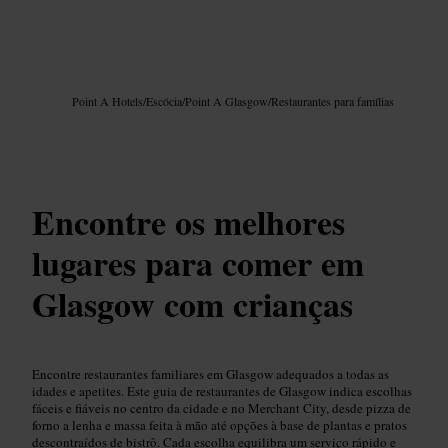
Imagem /
Google AI
Point A Hotels
/
Escócia
/
Point A Glasgow
/
Restaurantes para famílias
Encontre os melhores
lugares para comer em
Glasgow com crianças
Encontre restaurantes familiares em Glasgow adequados a todas as
idades e apetites. Este guia de restaurantes de Glasgow indica escolhas
fáceis e fiáveis no centro da cidade e no Merchant City, desde pizza de
forno a lenha e massa feita à mão até opções à base de plantas e pratos
descontraídos de bistrô. Cada escolha equilibra um serviço rápido e