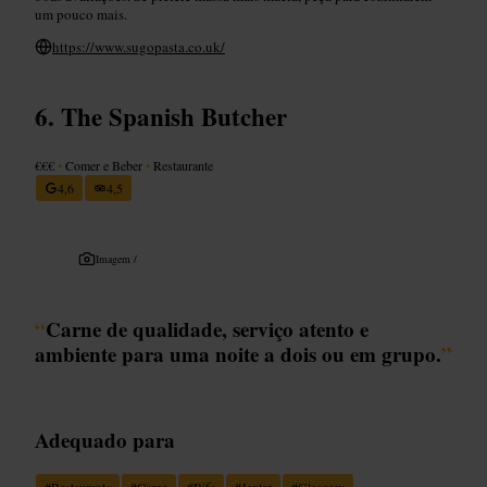
um pouco mais.
https://www.sugopasta.co.uk/
The Spanish Butcher
€€€
•
Comer e Beber
•
Restaurante
4,6
4,5
Imagem /
“
Carne de qualidade, serviço atento e
ambiente para uma noite a dois ou em grupo.
”
Adequado para
#
Restaurante
#
Carne
#
Bife
#
Jantar
#
Glasgow