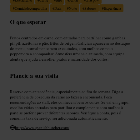
#
Comidadecompartilha
#
Data
#
Noite
#
Sabores
#
Experiência
O que esperar
Pratos centrados em carne, com entradas para partilhar como gambas
pil pil, azeitonas e pão. Bifes de origem Galician aparecem no destaque
do menu, normalmente bem executados, com molhos como o
peppercorn a acompanhar. Atmosfera urbana e animada, com equipa
atenta que ajuda a escolher pratos e maturidade dos cortes.
Planeie a sua visita
Reserve com antecedência, especialmente ao fim de semana. Diga a
preferência de cozedura da carne ao fazer a encomenda. Peça
recomendações ao staff, eles conhecem bem os cortes. Se vai em grupo,
escolha várias entradas para partilhar e complemente com molhos à
parte se preferir provar diferentes sabores. Verifique a conta, pois é
comum a taxa de serviço ser adicionada automaticamente.
http://www.spanishbutcher.com/