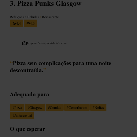
Pizza Punks Glasgow
Refeições e Bebidas
•
Restaurante
4,4
4,6
Imagem /
www.pointahotels.com
“
Pizza sem complicações para uma noite
descontraída.
”
Adequado para
#
Pizza
#
Glasgow
#
Comida
#
Comerbarato
#
Noites
#
Jantarcasual
O que esperar