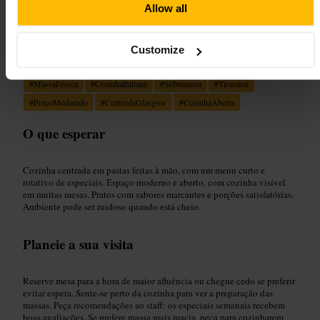
Allow all
Adequado para
Customize
#
MassaFresca
#
CozinhaItaliana
#
Sobremesa
#
Tiramisu
#
PreçoModerado
#
CentrodeGlasgow
#
CozinhaAberta
O que esperar
Cozinha centrada em pastas feitas à mão, com um menu curto e
rotativo de especiais. Espaço moderno e aberto, com cozinha visível
em muitas mesas. Pratos com sabores marcantes e porções satisfatórias.
Ambiente pode ser ruidoso quando está cheio.
Planeie a sua visita
Reserve mesa para a hora de maior afluência ou chegue cedo se preferir
evitar espera. Sente-se perto da cozinha para ver a preparação das
massas. Peça recomendações ao staff: os especiais semanais recebem
boas avaliações. Se prefere massa mais macia, peça para cozinharem