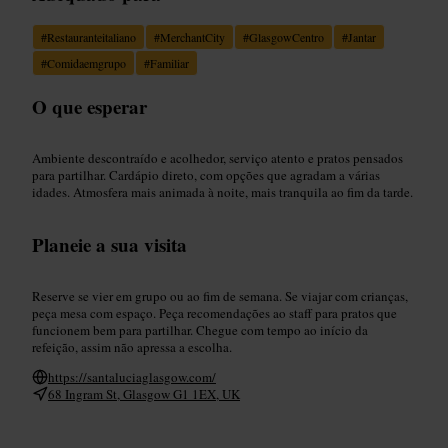
#
Restauranteitaliano
#
MerchantCity
#
GlasgowCentro
#
Jantar
#
Comidaemgrupo
#
Familiar
O que esperar
Ambiente descontraído e acolhedor, serviço atento e pratos pensados
para partilhar. Cardápio direto, com opções que agradam a várias
idades. Atmosfera mais animada à noite, mais tranquila ao fim da tarde.
Planeie a sua visita
Reserve se vier em grupo ou ao fim de semana. Se viajar com crianças,
peça mesa com espaço. Peça recomendações ao staff para pratos que
funcionem bem para partilhar. Chegue com tempo ao início da
refeição, assim não apressa a escolha.
https://santaluciaglasgow.com/
68 Ingram St, Glasgow G1 1EX, UK