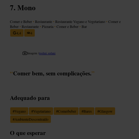
Mono
Comer e Beber
•
Restaurante
•
Restaurante Vegano e Vegetariano
•
Comer e
Beber
•
Restaurante
•
Pizzaria
•
Comer e Beber
•
Bar
4,4
4
Imagem /
roshni sedani
“
Comer bem, sem complicações.
”
Adequado para
#
Vegano
#
Vegetariano
#
Comerbeber
#
Bares
#
Glasgow
#
AmbienteDescontraído
O que esperar