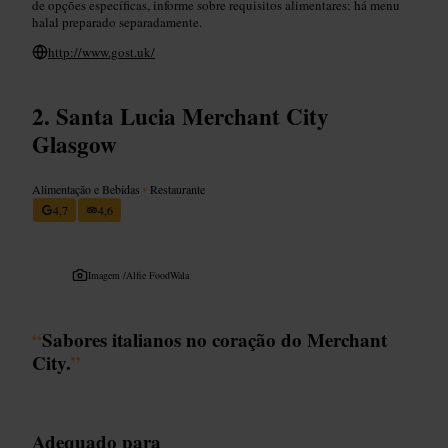
de opções específicas, informe sobre requisitos alimentares: há menu
halal preparado separadamente.
http://www.gost.uk/
Santa Lucia Merchant City
Glasgow
Alimentação e Bebidas
•
Restaurante
4,7
4,6
Imagem /
Alfie FoodWala
“
Sabores italianos no coração do Merchant
City.
”
Adequado para