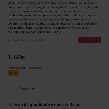
simpático com espaço para carrinhos de bebé, menus flexíveis para
comedores exigentes e opções com preços acessíveis. Use o guia para
planear almoços informais, jantares mais cedo ou refeições de
celebração que funcionem para crianças e adultos. Saia com confiança,
reserve quando necessário e relaxe sabendo que o essencial está
coberto: localizações centrais, comida honesta e instalações práticas
para famílias. Perfeito para viajantes experientes à procura dos
melhores lugares para comer em Glasgow.
Atualizado
10 de junho de 2026
8 min de leitura
Gōst
Comer e Beber
•
Restaurante
4,6
Imagem /
Web
“
Carne de qualidade e marisco bem