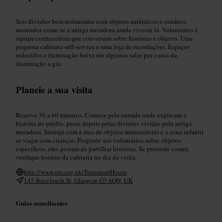
Seis divisões bem restauradas com objetos autênticos e cenários
montados como se a antiga moradora ainda vivesse lá. Voluntários e
equipa conhecedora que conversam sobre histórias e objetos. Uma
pequena cafetaria self-service e uma loja de recordações. Espaços
reduzidos e iluminação baixa em algumas salas por causa da
iluminação a gás.
Planeie a sua visita
Reserve 30 a 60 minutos. Comece pela entrada onde explicam a
história do prédio, passe depois pelas divisões vividas pela antiga
moradora. Interaja com a área de objetos manuseáveis e a zona infantil
se viajar com crianças. Pergunte aos voluntários sobre objetos
específicos, eles gostam de partilhar histórias. Se pretende comer,
verifique horário da cafetaria no dia da visita.
http://www.nts.org.uk/TenementHouse
145 Buccleuch St, Glasgow G3 6QN, UK
Guias semelhantes