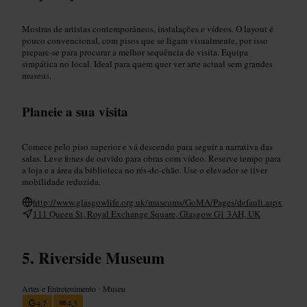
Mostras de artistas contemporâneos, instalações e vídeos. O layout é
pouco convencional, com pisos que se ligam visualmente, por isso
prepare‑se para procurar a melhor sequência de visita. Equipa
simpática no local. Ideal para quem quer ver arte actual sem grandes
museus.
Planeie a sua visita
Comece pelo piso superior e vá descendo para seguir a narrativa das
salas. Leve fones de ouvido para obras com vídeo. Reserve tempo para
a loja e a área da biblioteca no rés‑do‑chão. Use o elevador se tiver
mobilidade reduzida.
http://www.glasgowlife.org.uk/museums/GoMA/Pages/default.aspx
111 Queen St, Royal Exchange Square, Glasgow G1 3AH, UK
Riverside Museum
Artes e Entretenimento
•
Museu
4,7
4,5