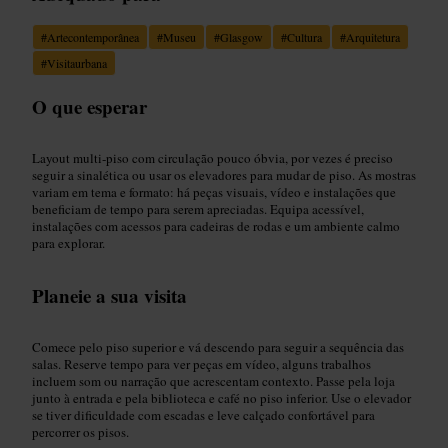
#
Artecontemporânea
#
Museu
#
Glasgow
#
Cultura
#
Arquitetura
#
Visitaurbana
O que esperar
Layout multi‑piso com circulação pouco óbvia, por vezes é preciso
seguir a sinalética ou usar os elevadores para mudar de piso. As mostras
variam em tema e formato: há peças visuais, vídeo e instalações que
beneficiam de tempo para serem apreciadas. Equipa acessível,
instalações com acessos para cadeiras de rodas e um ambiente calmo
para explorar.
Planeie a sua visita
Comece pelo piso superior e vá descendo para seguir a sequência das
salas. Reserve tempo para ver peças em vídeo, alguns trabalhos
incluem som ou narração que acrescentam contexto. Passe pela loja
junto à entrada e pela biblioteca e café no piso inferior. Use o elevador
se tiver dificuldade com escadas e leve calçado confortável para
percorrer os pisos.