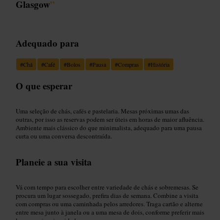
Glasgow
”
Adequado para
#
Chá
#
Café
#
Bolos
#
Pausa
#
Compras
#
História
O que esperar
Uma seleção de chás, cafés e pastelaria. Mesas próximas umas das
outras, por isso as reservas podem ser úteis em horas de maior afluência.
Ambiente mais clássico do que minimalista, adequado para uma pausa
curta ou uma conversa descontraída.
Planeie a sua visita
Vá com tempo para escolher entre variedade de chás e sobremesas. Se
procura um lugar sossegado, prefira dias de semana. Combine a visita
com compras ou uma caminhada pelos arredores. Traga cartão e alterne
entre mesa junto à janela ou a uma mesa de dois, conforme preferir mais