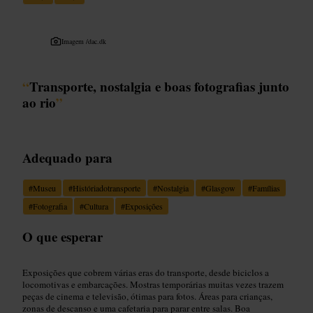
Imagem /
dac.dk
“
Transporte, nostalgia e boas fotografias junto
ao rio
”
Adequado para
#
Museu
#
Históriadotransporte
#
Nostalgia
#
Glasgow
#
Famílias
#
Fotografia
#
Cultura
#
Exposições
O que esperar
Exposições que cobrem várias eras do transporte, desde biciclos a
locomotivas e embarcações. Mostras temporárias muitas vezes trazem
peças de cinema e televisão, ótimas para fotos. Áreas para crianças,
zonas de descanso e uma cafetaria para parar entre salas. Boa