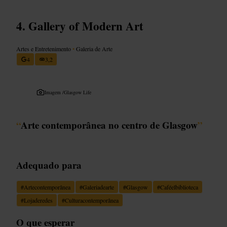
Gallery of Modern Art
Artes e Entretenimento
•
Galeria de Arte
4
3,2
Imagem /
Glasgow Life
“
Arte contemporânea no centro de Glasgow
”
Adequado para
#
Artecontemporânea
#
Galeriadearte
#
Glasgow
#
Caféelbiblioteca
#
Lojaderedes
#
Culturacontemporânea
O que esperar