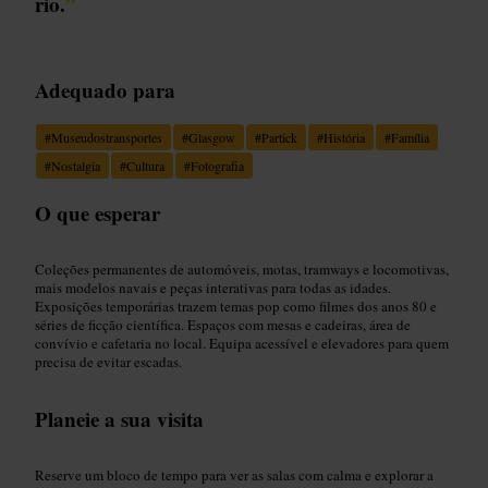
rio.
”
Adequado para
#
Museudostransportes
#
Glasgow
#
Partick
#
História
#
Família
#
Nostalgia
#
Cultura
#
Fotografia
O que esperar
Coleções permanentes de automóveis, motas, tramways e locomotivas,
mais modelos navais e peças interativas para todas as idades.
Exposições temporárias trazem temas pop como filmes dos anos 80 e
séries de ficção científica. Espaços com mesas e cadeiras, área de
convívio e cafetaria no local. Equipa acessível e elevadores para quem
precisa de evitar escadas.
Planeie a sua visita
Reserve um bloco de tempo para ver as salas com calma e explorar a