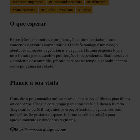
#
Artecontemporanea
#
Cinemaindependente
#
Cafelivraria
#
Musicaaovivo
#
Cultura
#
Vegano
#
Livros
O que esperar
Exposições temporárias e programação cultural variada: filmes,
concertos e eventos comunitários. O café Saramago é um espaço
aberto, com opções vegetarianas e veganas. Há uma pequena loja e
uma livraria para descobrir publicações independentes. Staff acessível
e ambiente descontraído, próprio para passar tempo ou combinar com
outro programa na cidade.
Planeie a sua visita
Consulte a programação online antes de ir e reserve bilhetes para filmes
ou concertos. Chegue com tempo para tomar café e folhear a livraria.
Traga cartão ou MB way, muitos espaços aceitam pagamentos sem
numerário. Se gostar do espaço, informe-se sobre a adesão para
aproveitamentos e descontos regulares.
https://www.cca-glasgow.com/