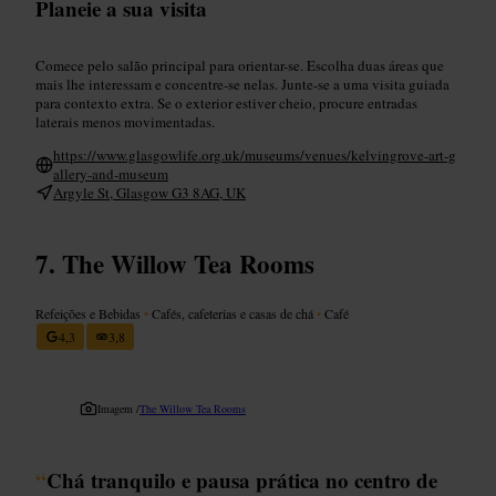
Planeie a sua visita
Comece pelo salão principal para orientar-se. Escolha duas áreas que
mais lhe interessam e concentre-se nelas. Junte-se a uma visita guiada
para contexto extra. Se o exterior estiver cheio, procure entradas
laterais menos movimentadas.
https://www.glasgowlife.org.uk/museums/venues/kelvingrove-art-g
allery-and-museum
Argyle St, Glasgow G3 8AG, UK
The Willow Tea Rooms
Refeições e Bebidas
•
Cafés, cafeterias e casas de chá
•
Café
4,3
3,8
Imagem /
The Willow Tea Rooms
“
Chá tranquilo e pausa prática no centro de