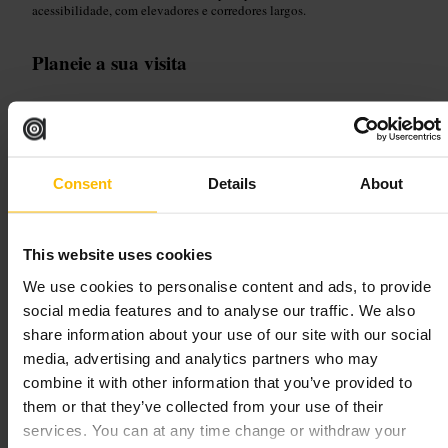
acessibilidade, com elevadores e corredores largos.
Planeie a sua visita
Chegue cedo se quiser evitar filas nas exposições especiais. Reserve
tempo para ver a coleção de veículos e as seções marítimas. Leve a
máquina fotográfica e roupas confortáveis para andar entre salas. Há
uma cafetaria no local, mas também há mesas espalhadas se trouxer um
lanche. Se tiver mobilidade reduzida, use os elevadores e peça ajuda à
Consent
Details
About
equipa.
https://www.glasgowlife.org.uk/museums/venues/riverside-museum
100 Pointhouse Rd, Glasgow G3 8RS, UK
This website uses cookies
We use cookies to personalise content and ads, to provide
Kelvingrove Art Gallery and
social media features and to analyse our traffic. We also
Museum
share information about your use of our site with our social
media, advertising and analytics partners who may
combine it with other information that you’ve provided to
Artes e Entretenimento
•
Museu
4,7
4,7
them or that they’ve collected from your use of their
services. You can at any time change or withdraw your