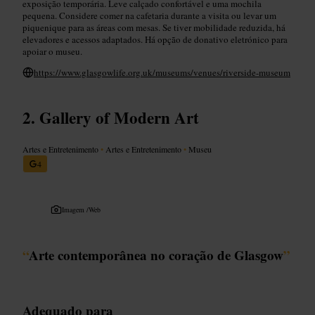
exposição temporária. Leve calçado confortável e uma mochila
pequena. Considere comer na cafetaria durante a visita ou levar um
piquenique para as áreas com mesas. Se tiver mobilidade reduzida, há
elevadores e acessos adaptados. Há opção de donativo eletrónico para
apoiar o museu.
https://www.glasgowlife.org.uk/museums/venues/riverside-museum
Gallery of Modern Art
Artes e Entretenimento
•
Artes e Entretenimento
•
Museu
4
Imagem /
Web
“
Arte contemporânea no coração de Glasgow
”
Adequado para