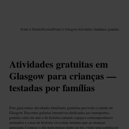
Imagem /
Google AI
Point A Hotels
/
Escócia
/
Point A Glasgow
/
Atividades familiares gratuitas
Atividades gratuitas em
Glasgow para crianças —
testadas por famílias
Este guia reúne atividades familiares gratuitas por toda a cidade de
Glasgow. Encontre galerias interativas dedicadas aos transportes,
grandes salas de arte e de história natural, espaços contemporâneos
animados e casas de história viva mais íntimas que as crianças
apreciam. Comece o dia num museu junto ao rio, visite uma galeria no