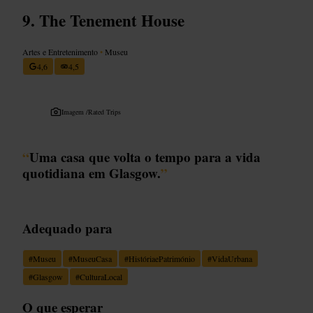
The Tenement House
Artes e Entretenimento
•
Museu
4,6
4,5
Imagem /
Rated Trips
“
Uma casa que volta o tempo para a vida
quotidiana em Glasgow.
”
Adequado para
#
Museu
#
MuseuCasa
#
HistóriaePatrimónio
#
VidaUrbana
#
Glasgow
#
CulturaLocal
O que esperar