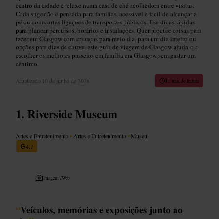
centro da cidade e relaxe numa casa de chá acolhedora entre visitas.
Cada sugestão é pensada para famílias, acessível e fácil de alcançar a
pé ou com curtas ligações de transportes públicos. Use dicas rápidas
para planear percursos, horários e instalações. Quer procure coisas para
fazer em Glasgow com crianças para meio dia, para um dia inteiro ou
opções para dias de chuva, este guia de viagem de Glasgow ajuda-o a
escolher os melhores passeios em família em Glasgow sem gastar um
cêntimo.
Atualizado
10 de junho de 2026
11 min de leitura
Riverside Museum
Artes e Entretenimento
•
Artes e Entretenimento
•
Museu
4,7
Imagem /
Web
“
Veículos, memórias e exposições junto ao