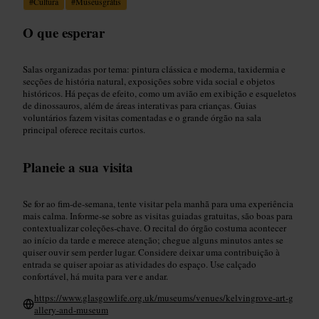
#
Cultura
#
Museusgrátis
O que esperar
Salas organizadas por tema: pintura clássica e moderna, taxidermia e
secções de história natural, exposições sobre vida social e objetos
históricos. Há peças de efeito, como um avião em exibição e esqueletos
de dinossauros, além de áreas interativas para crianças. Guias
voluntários fazem visitas comentadas e o grande órgão na sala
principal oferece recitais curtos.
Planeie a sua visita
Se for ao fim-de-semana, tente visitar pela manhã para uma experiência
mais calma. Informe-se sobre as visitas guiadas gratuitas, são boas para
contextualizar coleções-chave. O recital do órgão costuma acontecer
ao início da tarde e merece atenção; chegue alguns minutos antes se
quiser ouvir sem perder lugar. Considere deixar uma contribuição à
entrada se quiser apoiar as atividades do espaço. Use calçado
confortável, há muita para ver e andar.
https://www.glasgowlife.org.uk/museums/venues/kelvingrove-art-g
allery-and-museum