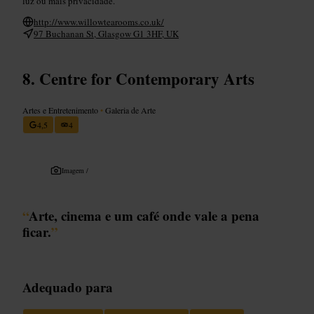
luz ou mais privacidade.
http://www.willowtearooms.co.uk/
97 Buchanan St, Glasgow G1 3HF, UK
Centre for Contemporary Arts
Artes e Entretenimento
•
Galeria de Arte
4,5
4
Imagem /
“
Arte, cinema e um café onde vale a pena
ficar.
”
Adequado para