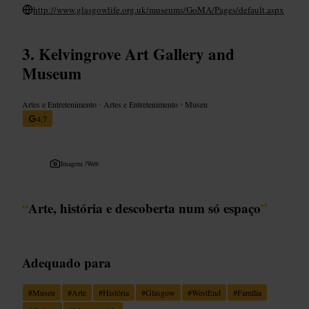
http://www.glasgowlife.org.uk/museums/GoMA/Pages/default.aspx
Kelvingrove Art Gallery and
Museum
Artes e Entretenimento
•
Artes e Entretenimento
•
Museu
4,7
Imagem /
Web
“
Arte, história e descoberta num só espaço
”
Adequado para
#
Museu
#
Arte
#
História
#
Glasgow
#
WestEnd
#
Família