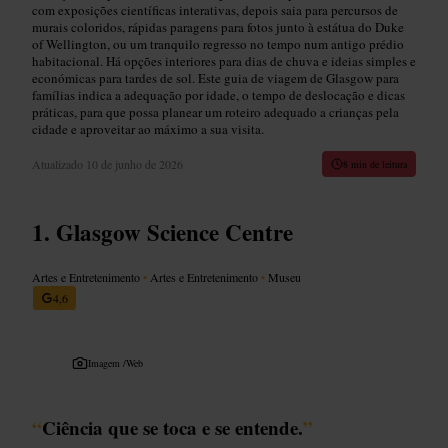
com exposições científicas interativas, depois saia para percursos de
murais coloridos, rápidas paragens para fotos junto à estátua do Duke
of Wellington, ou um tranquilo regresso no tempo num antigo prédio
habitacional. Há opções interiores para dias de chuva e ideias simples e
económicas para tardes de sol. Este guia de viagem de Glasgow para
famílias indica a adequação por idade, o tempo de deslocação e dicas
práticas, para que possa planear um roteiro adequado a crianças pela
cidade e aproveitar ao máximo a sua visita.
Atualizado
10 de junho de 2026
8 min de leitura
Glasgow Science Centre
Artes e Entretenimento
•
Artes e Entretenimento
•
Museu
4,6
Imagem /
Web
“
Ciência que se toca e se entende.
”