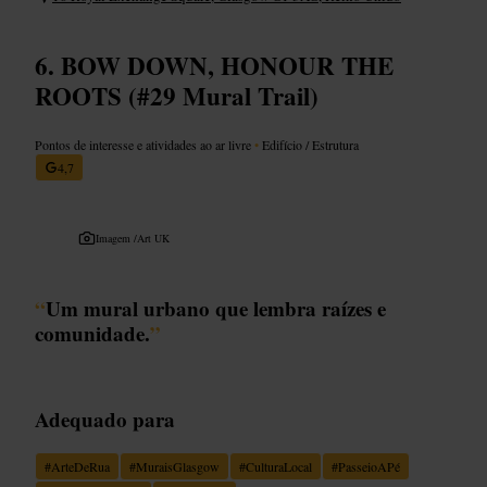
BOW DOWN, HONOUR THE
ROOTS (#29 Mural Trail)
Pontos de interesse e atividades ao ar livre
•
Edifício / Estrutura
4,7
Imagem /
Art UK
“
Um mural urbano que lembra raízes e
comunidade.
”
Adequado para
#
ArteDeRua
#
MuraisGlasgow
#
CulturaLocal
#
PasseioAPé