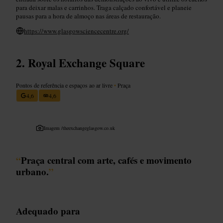
para deixar malas e carrinhos. Traga calçado confortável e planeie
pausas para a hora de almoço nas áreas de restauração.
https://www.glasgowsciencecentre.org/
Royal Exchange Square
Pontos de referência e espaços ao ar livre
•
Praça
4,6
4,6
Imagem /
theexchangeglasgow.co.uk
“
Praça central com arte, cafés e movimento
urbano.
”
Adequado para