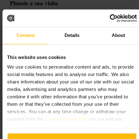
Planeie a sua visita
Combine a visita com um passeio por Trongate e as ruas próximas. Pare
por uns minutos para olhar de várias distâncias, depois continue para
cafés e lojas da área. Tenha atenção ao trânsito ao parar na berma da
estrada.
Consent
Details
About
165-167 Trongate, Glasgow G1 5HF, UK
This website uses cookies
Estátua equestre do Duque de
We use cookies to personalise content and ads, to provide
Wellington, Glasgow
social media features and to analyse our traffic. We also
share information about your use of our site with our social
Pontos de referência e espaços ao ar livre
•
Monumento
media, advertising and analytics partners who may
4,7
4,3
combine it with other information that you’ve provided to
them or that they’ve collected from your use of their
services. You can at any time change or withdraw your
Imagem /
Hidden Scotland
consent from the
Cookie Declaration
on our website.
“
Cone no chapéu, humor na rua.
”