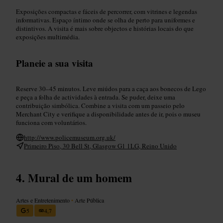
Exposições compactas e fáceis de percorrer, com vitrines e legendas
informativas. Espaço íntimo onde se olha de perto para uniformes e
distintivos. A visita é mais sobre objectos e histórias locais do que
exposições multimédia.
Planeie a sua visita
Reserve 30–45 minutos. Leve miúdos para a caça aos bonecos de Lego
e peça a folha de actividades à entrada. Se puder, deixe uma
contribuição simbólica. Combine a visita com um passeio pelo
Merchant City e verifique a disponibilidade antes de ir, pois o museu
funciona com voluntários.
http://www.policemuseum.org.uk/
Primeiro Piso, 30 Bell St, Glasgow G1 1LG, Reino Unido
Mural de um homem
Artes e Entretenimento
•
Arte Pública
5
4,7