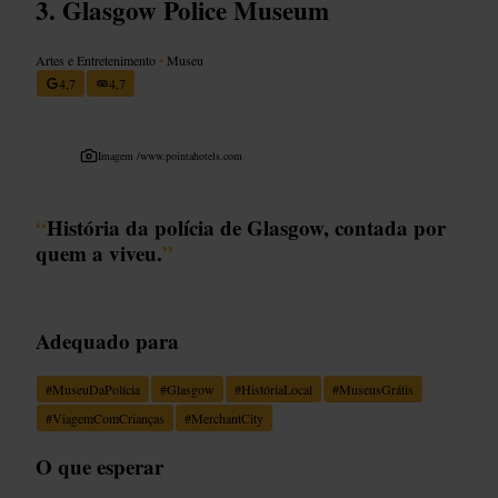
Glasgow Police Museum
Artes e Entretenimento
•
Museu
4,7
4,7
Imagem /
www.pointahotels.com
“
História da polícia de Glasgow, contada por
quem a viveu.
”
Adequado para
#
MuseuDaPolícia
#
Glasgow
#
HistóriaLocal
#
MuseusGrátis
#
ViagemComCrianças
#
MerchantCity
O que esperar