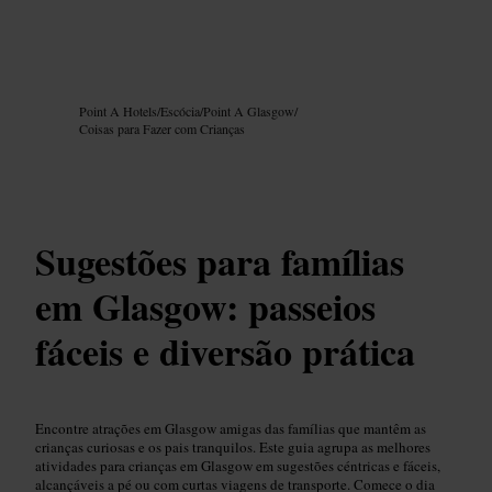
Imagem /
Google AI
Point A Hotels
/
Escócia
/
Point A Glasgow
/
Coisas para Fazer com Crianças
Sugestões para famílias
em Glasgow: passeios
fáceis e diversão prática
Encontre atrações em Glasgow amigas das famílias que mantêm as
crianças curiosas e os pais tranquilos. Este guia agrupa as melhores
atividades para crianças em Glasgow em sugestões céntricas e fáceis,
alcançáveis a pé ou com curtas viagens de transporte. Comece o dia