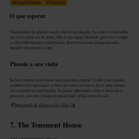
#
FotografiaUrbana
#
VisitaCurta
O que esperar
Uma pintura de grande escala visível da calçada. As cores e os detalhes
são feitos para ver de perto. Não é um espaço fechado, por isso o tempo
e a luz influenciam a experiência. Serve bem como paragem curta
durante um percurso a pé.
Planeie a sua visita
Inclua o mural num roteiro a pé pela área central. Venha com calçado
confortável e um casaco se houver vento ou chuva. Leve uma câmara
ou o telemóvel com bateria. Se quiser saber mais sobre o autor ou o
percurso, procure o mapa do mural trail online antes de sair.
Brunswick St, Glasgow G1 1TD, UK
The Tenement House
Artes e Entretenimento
•
Museu