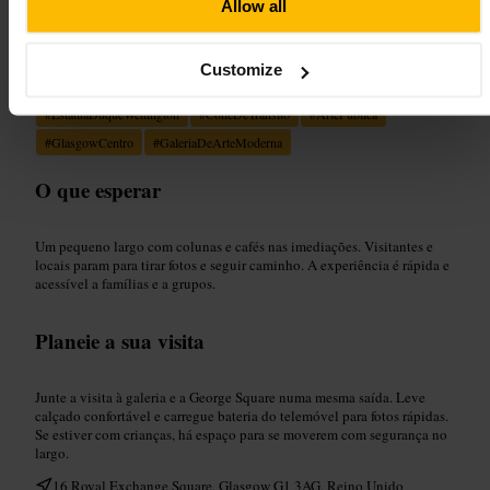
Allow all
Adequado para
Customize
#
EstátuaDuqueWellington
#
ConeDeTrânsito
#
ArtePública
#
GlasgowCentro
#
GaleriaDeArteModerna
O que esperar
Um pequeno largo com colunas e cafés nas imediações. Visitantes e
locais param para tirar fotos e seguir caminho. A experiência é rápida e
acessível a famílias e a grupos.
Planeie a sua visita
Junte a visita à galeria e a George Square numa mesma saída. Leve
calçado confortável e carregue bateria do telemóvel para fotos rápidas.
Se estiver com crianças, há espaço para se moverem com segurança no
largo.
16 Royal Exchange Square, Glasgow G1 3AG, Reino Unido