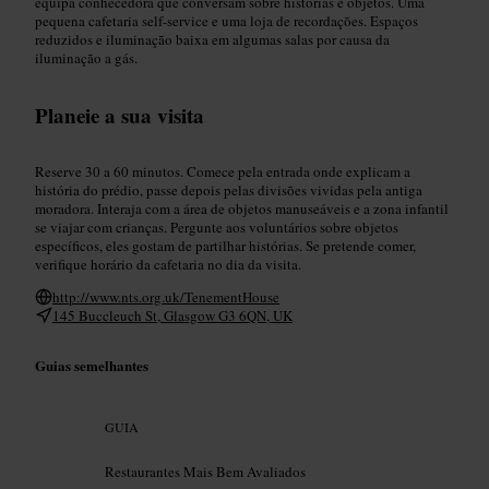
equipa conhecedora que conversam sobre histórias e objetos. Uma
pequena cafetaria self-service e uma loja de recordações. Espaços
reduzidos e iluminação baixa em algumas salas por causa da
iluminação a gás.
Planeie a sua visita
Reserve 30 a 60 minutos. Comece pela entrada onde explicam a
história do prédio, passe depois pelas divisões vividas pela antiga
moradora. Interaja com a área de objetos manuseáveis e a zona infantil
se viajar com crianças. Pergunte aos voluntários sobre objetos
específicos, eles gostam de partilhar histórias. Se pretende comer,
verifique horário da cafetaria no dia da visita.
http://www.nts.org.uk/TenementHouse
145 Buccleuch St, Glasgow G3 6QN, UK
Guias semelhantes
GUIA
Restaurantes Mais Bem Avaliados