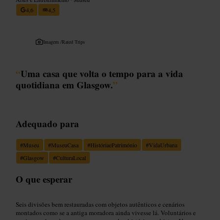
4,6
4,5
Imagem /
Rated Trips
“
Uma casa que volta o tempo para a vida
quotidiana em Glasgow.
”
Adequado para
#
Museu
#
MuseuCasa
#
HistóriaePatrimónio
#
VidaUrbana
#
Glasgow
#
CulturaLocal
O que esperar
Seis divisões bem restauradas com objetos autênticos e cenários
montados como se a antiga moradora ainda vivesse lá. Voluntários e