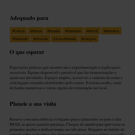
Adequado para
#
Ciência
#
Museu
#
Família
#
Planetário
#
IMAX
#
Interativo
#
Educação
#
Diversão
#
Acessibilidade
#
Glasgow
O que esperar
Exposições práticas que incentivam a experimentação e explicações
acessíveis. Equipa disponível e prestável que faz demonstrações e
ajuda nas atividades. Espaços amplos, acessíveis a cadeiras de rodas e
com lugares sentados distribuídos pelo centro. Existem cacifos, casas
de banho numerosas e várias opções de restauração no local.
Planeie a sua visita
Reserve com antecedência os lugares para o planetário ou para a sala
IMAX, se quiser garantir presença. Chegue de manhã para aproveitar as
primeiras sessões e dedicar tempo aos três pisos. Pergunte no balcão de
entrada sobre os horários das demonstrações ao vivo e utilize os cacifos