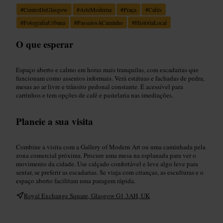
#
CentroDeGlasgow
#
ArteModerna
#
Praça
#
Cafés
#
FotografiaUrbana
#
PasseiosACaminho
#
HistóriaLocal
O que esperar
Espaço aberto e calmo em horas mais tranquilas, com escadarias que
funcionam como assentos informais. Verá estátuas e fachadas de pedra,
mesas ao ar livre e trânsito pedonal constante. É acessível para
carrinhos e tem opções de café e pastelaria nas imediações.
Planeie a sua visita
Combine a visita com a Gallery of Modern Art ou uma caminhada pela
zona comercial próxima. Procure uma mesa na esplanada para ver o
movimento da cidade. Use calçado confortável e leve algo leve para
sentar, se preferir as escadarias. Se viaja com crianças, as esculturas e o
espaço aberto facilitam uma paragem rápida.
Royal Exchange Square, Glasgow G1 3AH, UK