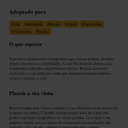
Adequado para
#
Arte
#
Mackintosh
#
Museus
#
Cultura
#
Universidade
#
Visitascurtas
#
Famílias
O que esperar
Exposições permanentes e temporárias que cruzam pintura, desenho,
objetos decorativos e multimédia. A casa Mackintosh oferece salas
recuperadas e detalhes arquitetónicos únicos. Pessoal acessível e
explicativo, e um ambiente calmo que funciona bem para famílias,
casais e visitantes a solo.
Planeie a sua visita
Reserve tempo para visitar a galeria e a casa Mackintosh no mesmo dia
se quiser ver ambos. Consulte a programação antes de ir para não
perder exposições temporárias ou visitas guiadas. Leve água e um
pequeno lanche, pois as opções de restauração nas imediações são
limitadas. Use calçado confortável para andar pelo campus.