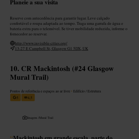
Planeie a sua visita
Reserve com antecedência para garantir lugar. Leve calçado
confortável e roupa adaptada ao tempo. Traga uma garrafa de água e
bateria extra para o telemóvel. Se tiver mobilidade reduzida, informe o
fornecedor ao reservar.
http://www.invisible-cities.org/
13-27 E Campbell St, Glasgow G1 5DX, UK
CR Mackintosh (#24 Glasgow
Mural Trail)
Pontos de referência e espaços ao ar livre
•
Edifício / Estrutura
5
4,5
Imagem /
Mural Trail
“
Mackintosh em grande escala, parte do