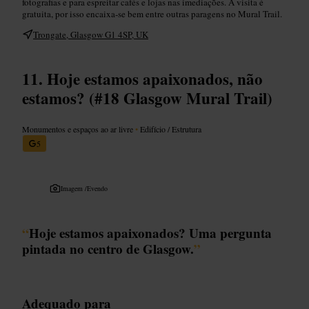
fotografias e para espreitar cafés e lojas nas imediações. A visita é
gratuita, por isso encaixa-se bem entre outras paragens no Mural Trail.
Trongate, Glasgow G1 4SP, UK
Hoje estamos apaixonados, não
estamos? (#18 Glasgow Mural Trail)
Monumentos e espaços ao ar livre
•
Edifício / Estrutura
5
Imagem /
Evendo
“
Hoje estamos apaixonados? Uma pergunta
pintada no centro de Glasgow.
”
Adequado para