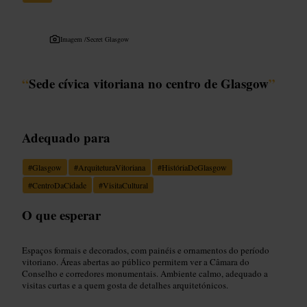
Imagem /
Secret Glasgow
“
Sede cívica vitoriana no centro de Glasgow
”
Adequado para
#
Glasgow
#
ArquiteturaVitoriana
#
HistóriaDeGlasgow
#
CentroDaCidade
#
VisitaCultural
O que esperar
Espaços formais e decorados, com painéis e ornamentos do período
vitoriano. Áreas abertas ao público permitem ver a Câmara do
Conselho e corredores monumentais. Ambiente calmo, adequado a
visitas curtas e a quem gosta de detalhes arquitetónicos.