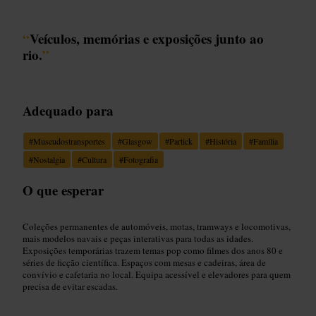
“
Veículos, memórias e exposições junto ao
rio.
”
Adequado para
#
Museudostransportes
#
Glasgow
#
Partick
#
História
#
Família
#
Nostalgia
#
Cultura
#
Fotografia
O que esperar
Coleções permanentes de automóveis, motas, tramways e locomotivas,
mais modelos navais e peças interativas para todas as idades.
Exposições temporárias trazem temas pop como filmes dos anos 80 e
séries de ficção científica. Espaços com mesas e cadeiras, área de
convívio e cafetaria no local. Equipa acessível e elevadores para quem
precisa de evitar escadas.