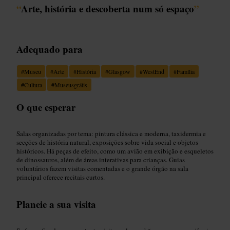
“
Arte, história e descoberta num só espaço
”
Adequado para
#
Museu
#
Arte
#
História
#
Glasgow
#
WestEnd
#
Família
#
Cultura
#
Museusgrátis
O que esperar
Salas organizadas por tema: pintura clássica e moderna, taxidermia e
secções de história natural, exposições sobre vida social e objetos
históricos. Há peças de efeito, como um avião em exibição e esqueletos
de dinossauros, além de áreas interativas para crianças. Guias
voluntários fazem visitas comentadas e o grande órgão na sala
principal oferece recitais curtos.
Planeie a sua visita