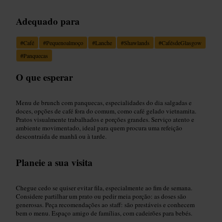
Adequado para
#
Café
#
Pequenoalmoço
#
Lanche
#
Shawlands
#
CafésdeGlasgow
#
Panquecas
O que esperar
Menu de brunch com panquecas, especialidades do dia salgadas e
doces, opções de café fora do comum, como café gelado vietnamita.
Pratos visualmente trabalhados e porções grandes. Serviço atento e
ambiente movimentado, ideal para quem procura uma refeição
descontraída de manhã ou à tarde.
Planeie a sua visita
Chegue cedo se quiser evitar fila, especialmente ao fim de semana.
Considere partilhar um prato ou pedir meia porção: as doses são
generosas. Peça recomendações ao staff: são prestáveis e conhecem
bem o menu. Espaço amigo de famílias, com cadeirões para bebés.