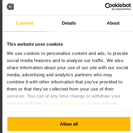
excertos, com ritmo tranquilo e foco nos pontos mais relevantes.
Planeie a sua visita
Consent
Details
About
Reserve com antecedência para garantir lugar. Use calçado confortável
e vista-se por camadas, o tempo muda com frequência. Verifique o
ponto de encontro na confirmação da reserva e chegue 10 minutos
This website uses cookies
antes.
We use cookies to personalise content and ads, to provide
https://glasgowmusiccitytours.com/
social media features and to analyse our traffic. We also
C/O Hutchison and Co B5 Whitecrook Business Centre, 78 Whitecr
share information about your use of our site with our social
ook St, Clydebank G81 1QF, UK
media, advertising and analytics partners who may
combine it with other information that you’ve provided to
Invisible Cities - Guided Tours
them or that they’ve collected from your use of their
Glasgow
services. You can at any time change or withdraw your
consent from the
Cookie Declaration
on our website.
Viagens e Transportes
•
Informação e Serviços Turísticos
•
Fornecedor de
Turismo
5
Allow all