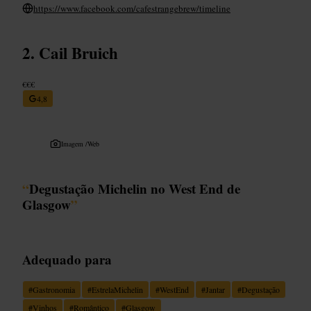
https://www.facebook.com/cafestrangebrew/timeline
Cail Bruich
€€€
4,8
Imagem /
Web
“
Degustação Michelin no West End de
Glasgow
”
Adequado para
#
Gastronomia
#
EstrelaMichelin
#
WestEnd
#
Jantar
#
Degustação
#
Vinhos
#
Romântico
#
Glasgow