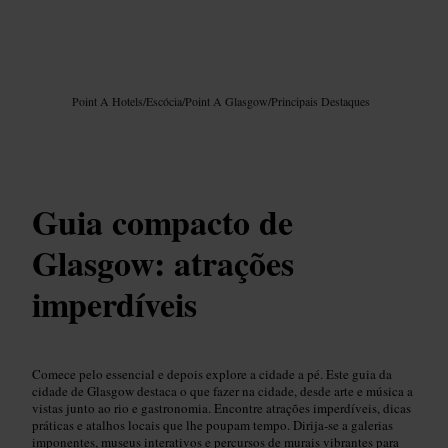
Imagem /
Google AI
Point A Hotels
/
Escócia
/
Point A Glasgow
/
Principais Destaques
Guia compacto de
Glasgow: atrações
imperdíveis
Comece pelo essencial e depois explore a cidade a pé. Este guia da
cidade de Glasgow destaca o que fazer na cidade, desde arte e música a
vistas junto ao rio e gastronomia. Encontre atrações imperdíveis, dicas
práticas e atalhos locais que lhe poupam tempo. Dirija‑se a galerias
imponentes, museus interativos e percursos de murais vibrantes para