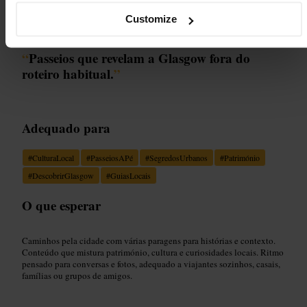
Imagem /
Mindtrip
Customize
“
Passeios que revelam a Glasgow fora do
roteiro habitual.
”
Adequado para
#
CulturaLocal
#
PasseiosAPé
#
SegredosUrbanos
#
Património
#
DescobrirGlasgow
#
GuiasLocais
O que esperar
Caminhos pela cidade com várias paragens para histórias e contexto.
Conteúdo que mistura património, cultura e curiosidades locais. Ritmo
pensado para conversas e fotos, adequado a viajantes sozinhos, casais,
famílias ou grupos de amigos.