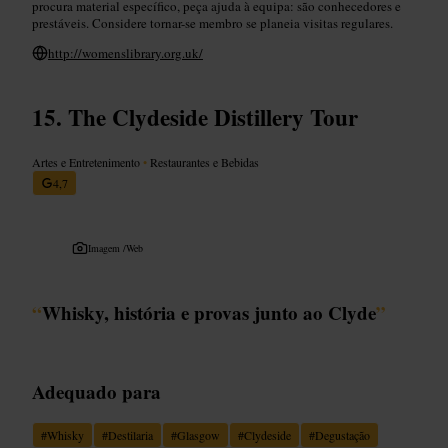
procura material específico, peça ajuda à equipa: são conhecedores e
prestáveis. Considere tornar-se membro se planeia visitas regulares.
http://womenslibrary.org.uk/
The Clydeside Distillery Tour
Artes e Entretenimento
•
Restaurantes e Bebidas
4,7
Imagem /
Web
“
Whisky, história e provas junto ao Clyde
”
Adequado para
#
Whisky
#
Destilaria
#
Glasgow
#
Clydeside
#
Degustação