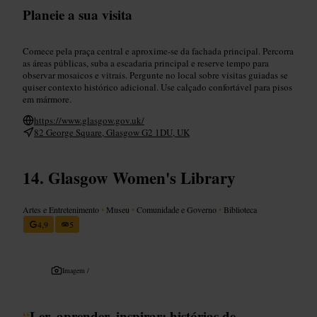
Planeie a sua visita
Comece pela praça central e aproxime-se da fachada principal. Percorra
as áreas públicas, suba a escadaria principal e reserve tempo para
observar mosaicos e vitrais. Pergunte no local sobre visitas guiadas se
quiser contexto histórico adicional. Use calçado confortável para pisos
em mármore.
https://www.glasgow.gov.uk/
82 George Square, Glasgow G2 1DU, UK
Glasgow Women's Library
Artes e Entretenimento
•
Museu
•
Comunidade e Governo
•
Biblioteca
4,9
5
Imagem /
“
Ler, aprender, inspirar: histórias de