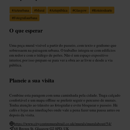
#
Arteurbana
#
Mural
#
Artepública
#
Glasgow
#
Roteirodearte
#
Fotografiaurbana
O que esperar
Uma peça mural visível a partir do passeio, com texto e grafismo que
sobressaem na paisagem urbana. O trabalho integra-se com edifícios
em redor e com o tráfego de peões. Não é um espaço expositivo
interior, por isso prepare-se para ver a obra ao ar livre e desde a via
pública.
Planeie a sua visita
Combine esta paragem com uma caminhada pela cidade. Traga calçado
confortável e um mapa offline se preferir seguir o percurso de murais.
Tenha atenção ao trânsito ao fotografar e evite bloquear o passeio. Há
cafés e lojas nas imediações onde vale a pena fazer uma pausa antes ou
depois da visita.
https://www.citycentremuraltrail.co.uk/murals/muralabout/54/
68 Brown St, Glasgow G2 8PD, UK