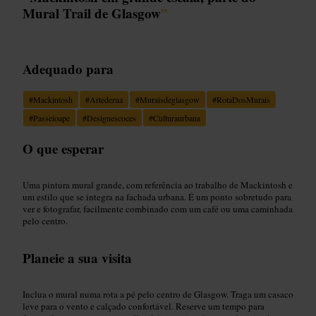
Mural Trail de Glasgow
”
Adequado para
#
Mackintosh
#
Artederua
#
Muraisdeglasgow
#
RotaDosMurais
#
Passeioape
#
Designescoces
#
Culturaurbana
O que esperar
Uma pintura mural grande, com referência ao trabalho de Mackintosh e
um estilo que se integra na fachada urbana. É um ponto sobretudo para
ver e fotografar, facilmente combinado com um café ou uma caminhada
pelo centro.
Planeie a sua visita
Inclua o mural numa rota a pé pelo centro de Glasgow. Traga um casaco
leve para o vento e calçado confortável. Reserve um tempo para