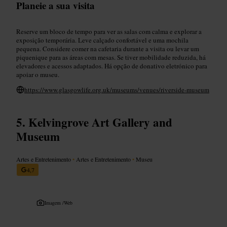
Planeie a sua visita
Reserve um bloco de tempo para ver as salas com calma e explorar a
exposição temporária. Leve calçado confortável e uma mochila
pequena. Considere comer na cafetaria durante a visita ou levar um
piquenique para as áreas com mesas. Se tiver mobilidade reduzida, há
elevadores e acessos adaptados. Há opção de donativo eletrónico para
apoiar o museu.
https://www.glasgowlife.org.uk/museums/venues/riverside-museum
Kelvingrove Art Gallery and
Museum
Artes e Entretenimento
•
Artes e Entretenimento
•
Museu
4,7
Imagem /
Web