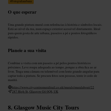
#
Fotografiaurbana
O que esperar
Uma grande pintura mural com referências à história e símbolos locais.
Está ao nível da rua, num espaço exterior acessível diretamente. Ideal
para quem gosta de arte urbana, passeios a pé e pontos fotográficos
rápidos.
Planeie a sua visita
Combine a visita com um passeio a pé pelos pontos históricos
próximos. Leve roupa adequada ao tempo, porque a obra fica ao ar
livre. Traga uma câmara ou telemóvel com lente grande-angular para
captar toda a pintura. Se procura fotos sem pessoas, tente ir cedo de
manhã.
https://www.citycentremuraltrail.co.uk/murals/muralabout/22
287 High St, Glasgow G4 0QS, UK
Glasgow Music City Tours