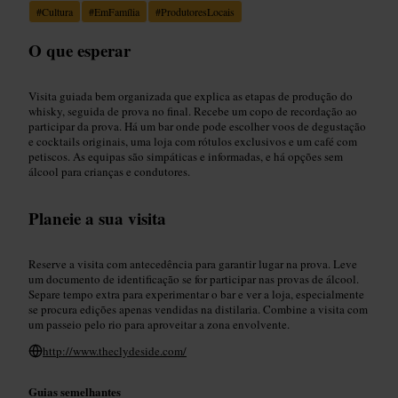
#
Cultura
#
EmFamília
#
ProdutoresLocais
O que esperar
Visita guiada bem organizada que explica as etapas de produção do
whisky, seguida de prova no final. Recebe um copo de recordação ao
participar da prova. Há um bar onde pode escolher voos de degustação
e cocktails originais, uma loja com rótulos exclusivos e um café com
petiscos. As equipas são simpáticas e informadas, e há opções sem
álcool para crianças e condutores.
Planeie a sua visita
Reserve a visita com antecedência para garantir lugar na prova. Leve
um documento de identificação se for participar nas provas de álcool.
Separe tempo extra para experimentar o bar e ver a loja, especialmente
se procura edições apenas vendidas na distilaria. Combine a visita com
um passeio pelo rio para aproveitar a zona envolvente.
http://www.theclydeside.com/
Guias semelhantes