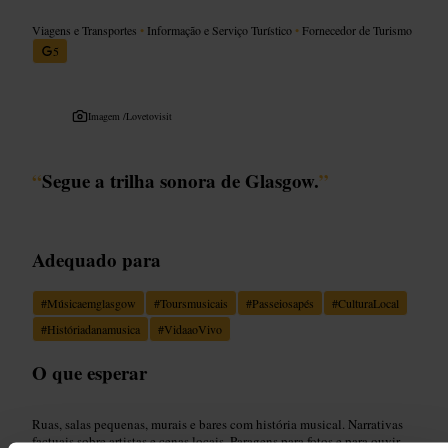
Viagens e Transportes
•
Informação e Serviço Turístico
•
Fornecedor de Turismo
5
Imagem /
Lovetovisit
“
Segue a trilha sonora de Glasgow.
”
Adequado para
#
Músicaemglasgow
#
Toursmusicais
#
Passeiosapés
#
CulturaLocal
#
Históriadanamusica
#
VidaaoVivo
O que esperar
Ruas, salas pequenas, murais e bares com história musical. Narrativas
factuais sobre artistas e cenas locais. Paragens para fotos e para ouvir