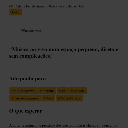
€€
•
Artes e Entretenimento
•
Refeições e Bebidas
•
Bar
4,7
Imagem /
Web
“
Música ao vivo num espaço pequeno, direto e
sem complicações.
”
Adequado para
#
MúsicaAoVivo
#
Concerto
#
Bar
#
Glasgow
#
Bandasemergentes
#
Noite
#
CulturaMusical
O que esperar
Ambiente animado e próximo dos músicos. Casas cheias em concertos