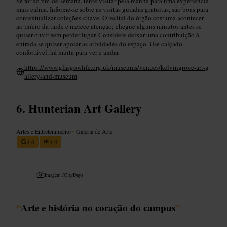
Se for ao fim-de-semana, tente visitar pela manhã para uma experiência
mais calma. Informe-se sobre as visitas guiadas gratuitas, são boas para
contextualizar coleções-chave. O recital do órgão costuma acontecer
ao início da tarde e merece atenção; chegue alguns minutos antes se
quiser ouvir sem perder lugar. Considere deixar uma contribuição à
entrada se quiser apoiar as atividades do espaço. Use calçado
confortável, há muita para ver e andar.
https://www.glasgowlife.org.uk/museums/venues/kelvingrove-art-g
allery-and-museum
Hunterian Art Gallery
Artes e Entretenimento
•
Galeria de Arte
4,6
4,4
Imagem /
CityDays
“
Arte e história no coração do campus
”