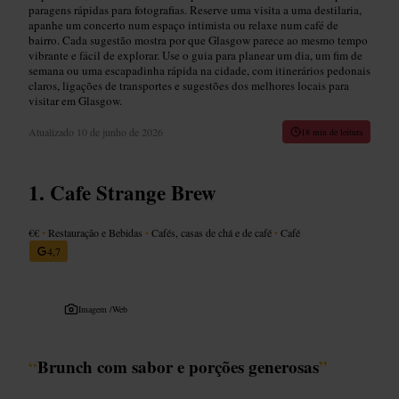
paragens rápidas para fotografias. Reserve uma visita a uma destilaria,
apanhe um concerto num espaço intimista ou relaxe num café de
bairro. Cada sugestão mostra por que Glasgow parece ao mesmo tempo
vibrante e fácil de explorar. Use o guia para planear um dia, um fim de
semana ou uma escapadinha rápida na cidade, com itinerários pedonais
claros, ligações de transportes e sugestões dos melhores locais para
visitar em Glasgow.
Atualizado
10 de junho de 2026
18 min de leitura
Cafe Strange Brew
€€
•
Restauração e Bebidas
•
Cafés, casas de chá e de café
•
Café
4,7
Imagem /
Web
“
Brunch com sabor e porções generosas
”