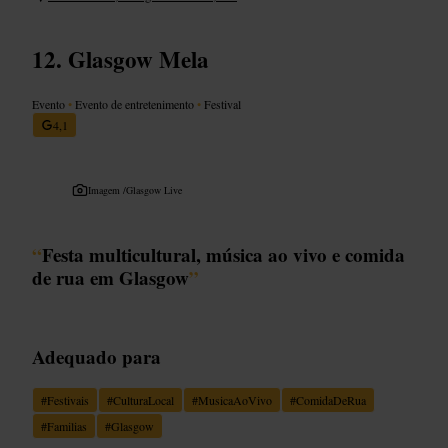
Glasgow Mela
Evento
•
Evento de entretenimento
•
Festival
4,1
Imagem /
Glasgow Live
“
Festa multicultural, música ao vivo e comida
de rua em Glasgow
”
Adequado para
#
Festivais
#
CulturaLocal
#
MusicaAoVivo
#
ComidaDeRua
#
Familias
#
Glasgow