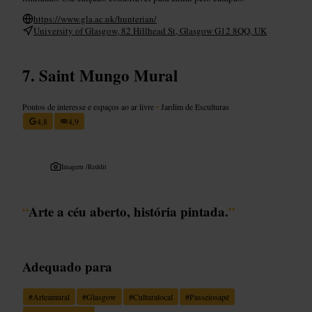
https://www.gla.ac.uk/hunterian/
University of Glasgow, 82 Hillhead St, Glasgow G12 8QQ, UK
Saint Mungo Mural
Pontos de interesse e espaços ao ar livre
•
Jardim de Esculturas
4,8
4,9
Imagem /
Reddit
“
Arte a céu aberto, história pintada.
”
Adequado para
#
Arteamural
#
Glasgow
#
Culturalocal
#
Passeiosapé