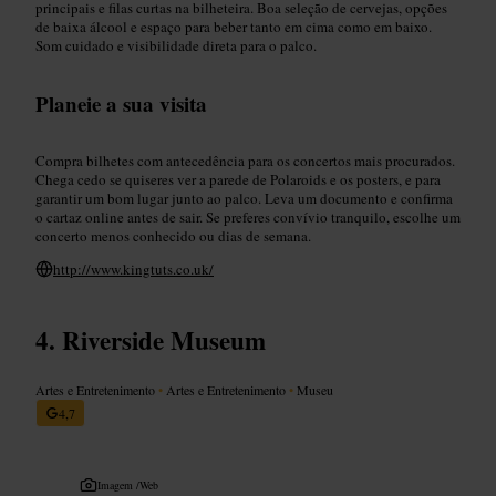
principais e filas curtas na bilheteira. Boa seleção de cervejas, opções
de baixa álcool e espaço para beber tanto em cima como em baixo.
Som cuidado e visibilidade direta para o palco.
Planeie a sua visita
Compra bilhetes com antecedência para os concertos mais procurados.
Chega cedo se quiseres ver a parede de Polaroids e os posters, e para
garantir um bom lugar junto ao palco. Leva um documento e confirma
o cartaz online antes de sair. Se preferes convívio tranquilo, escolhe um
concerto menos conhecido ou dias de semana.
http://www.kingtuts.co.uk/
Riverside Museum
Artes e Entretenimento
•
Artes e Entretenimento
•
Museu
4,7
Imagem /
Web