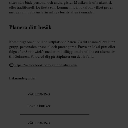
sitter nära både personal och andra gäster. Musiken är ofta akustisk
eller traditionell. De flesta som kommer hit är lokalbor, vilket ger en
mer genuin pubkänsla än många turistställen i området.
Planera ditt besök
Kom tidigt om du vill ha sittplats vid baren. Gå dit ensam eller i liten
grupp, personalen är social och pratar gärna. Prova en lokal pint eller
fråga efter Smithwick’s med ett rödtillägg om du vill ha ett alternativ
till Guinness. Förbered dig på ståplatser om det är fullt.
https://m.facebook.com/guinnessheaven/
Liknande guider
VÄGLEDNING
Lokala butiker
VÄGLEDNING