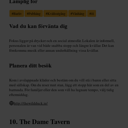
Lämplig för
#
Barliv
#
Pubhäng
#
Kvällsutgång
#
Vänhäng
#
öl
Vad du kan förvänta dig
Fokus ligger på drycker och en social atmosfär. Lokalen är informell,
personalen är van vid både snabba stopp och längre kvällar. Det kan
förekomma musik eller annan underhållning vissa kvällar.
Planera ditt besök
Kom i avslappnade kläder och bestäm om du vill stå i baren eller sitta
med sällskap. Om du reser runt stan, lägg ett stopp här som en del av en
barrunda. För familjer eller den som vill ha lugnare tempo, välj tidig
eftermiddag.
http://thewildduck.ie/
The Dame Tavern