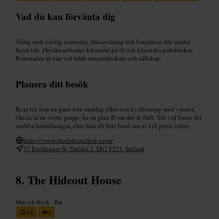
Vad du kan förvänta dig
Trång men vänlig stämning, träinredning och barplatser där samtal
flyter lätt. Dryckesutbudet fokuserar på öl och klassiska pubdrinkar.
Personalen är van vid både ensamdrickare och sällskap.
Planera ditt besök
Kom hit som en paus före middag eller som kvällsstopp med vänner.
Om ni är en större grupp, ha en plan B om det är fullt. Sitt vid baren för
snabba beställningar, eller leta ett litet bord om ni vill prata ostört.
https://www.theoldstandpub.com/
37 Exchequer St, Dublin 2, D02 F251, Ireland
The Hideout House
Mat och dryck
•
Bar
4,6
5