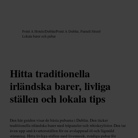
Bild /
Google AI
Point A Hotels
/
Dublin
/
Point A Dublin, Parnell Street
/
Lokala barer och pubar
Hitta traditionella
irländska barer, livliga
ställen och lokala tips
Den här guiden visar de bästa pubarna i Dublin. Den täcker
traditionella irländska barer med träpaneler och whiskeylistor. Den tar
även upp små kvartersställen för en avslappnad öl och lågmäld
stämning. Hitta livliga ställen med livemusik, rymliga pubar för