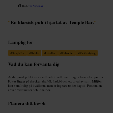
Bild /
The Norseman
“
En klassisk pub i hjärtat av Temple Bar.
”
Lämplig för
#
TempleBar
#
Dublin
#
Lokalbar
#
Pubkultur
#
Kvällsutgång
Vad du kan förvänta dig
Avslappnad pubkänsla med traditionell inredning och en lokal publik.
Fokus ligger på drycker: draftöl, flasköl och ett urval av sprit. Miljön
kan vara livlig på kvällarna, men är lugnare under dagtid. Personalen
är van vid turister och lokalbor.
Planera ditt besök