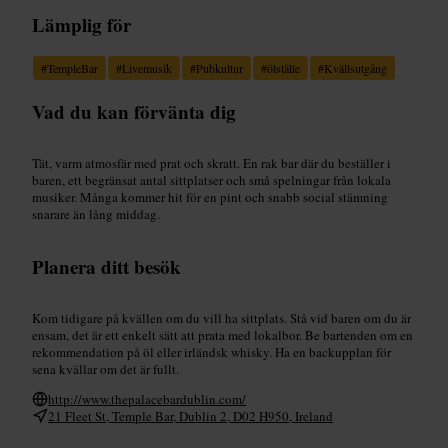
Lämplig för
#
TempleBar
#
Livemusik
#
Pubkultur
#
ölställe
#
Kvällsutgång
Vad du kan förvänta dig
Tät, varm atmosfär med prat och skratt. En rak bar där du beställer i
baren, ett begränsat antal sittplatser och små spelningar från lokala
musiker. Många kommer hit för en pint och snabb social stämning
snarare än lång middag.
Planera ditt besök
Kom tidigare på kvällen om du vill ha sittplats. Stå vid baren om du är
ensam, det är ett enkelt sätt att prata med lokalbor. Be bartenden om en
rekommendation på öl eller irländsk whisky. Ha en backupplan för
sena kvällar om det är fullt.
http://www.thepalacebardublin.com/
21 Fleet St, Temple Bar, Dublin 2, D02 H950, Ireland