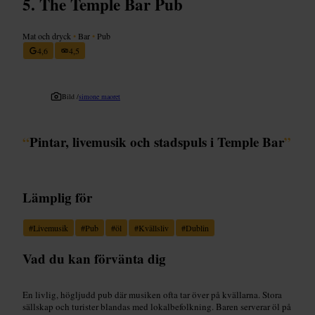
The Temple Bar Pub
Mat och dryck
•
Bar
•
Pub
4,6
4,5
Bild /
simone maoret
“
Pintar, livemusik och stadspuls i Temple Bar
”
Lämplig för
#
Livemusik
#
Pub
#
öl
#
Kvällsliv
#
Dublin
Vad du kan förvänta dig
En livlig, högljudd pub där musiken ofta tar över på kvällarna. Stora
sällskap och turister blandas med lokalbefolkning. Baren serverar öl på