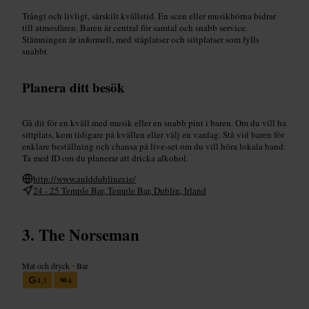
Trångt och livligt, särskilt kvällstid. En scen eller musikhörna bidrar
till atmosfären. Baren är central för samtal och snabb service.
Stämningen är informell, med ståplatser och sittplatser som fylls
snabbt.
Planera ditt besök
Gå dit för en kväll med musik eller en snabb pint i baren. Om du vill ha
sittplats, kom tidigare på kvällen eller välj en vardag. Stå vid baren för
enklare beställning och chansa på live-set om du vill höra lokala band.
Ta med ID om du planerar att dricka alkohol.
http://www.aulddubliner.ie/
24 - 25 Temple Bar, Temple Bar, Dublin, Irland
The Norseman
Mat och dryck
•
Bar
4,3
4