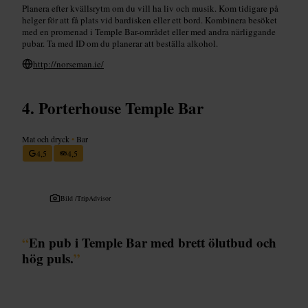
Planera efter kvällsrytm om du vill ha liv och musik. Kom tidigare på
helger för att få plats vid bardisken eller ett bord. Kombinera besöket
med en promenad i Temple Bar-området eller med andra närliggande
pubar. Ta med ID om du planerar att beställa alkohol.
http://norseman.ie/
Porterhouse Temple Bar
Mat och dryck
•
Bar
4,5
4,5
Bild /
TripAdvisor
“
En pub i Temple Bar med brett ölutbud och
hög puls.
”