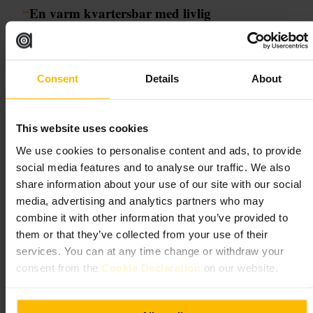
“
En varm kvartersbar med livlig
kvällsstämning.
”
Consent
Details
About
Lämplig för
#
Barliv
#
öl
#
Afterwork
#
Kvällsutgång
#
Vänhäng
#
Dublin
This website uses cookies
#
Drinkar
We use cookies to personalise content and ads, to provide
Vad du kan förvänta dig
social media features and to analyse our traffic. We also
share information about your use of our site with our social
Informell atmosfär och fokus på dryck. Bardisken är ofta navet, med
media, advertising and analytics partners who may
pratstämning och snabb service. Inredningen är enkel, ljudnivån
combine it with other information that you’ve provided to
varierar från lugn till hög beroende på tid. Bra val för en afterwork eller
en kväll ute med vänner.
them or that they’ve collected from your use of their
services. You can at any time change or withdraw your
Planera ditt besök
consent from the
Cookie Declaration
on our website.
Kom tidigare på helger för enklare bord eller sitt vid baren om du vill