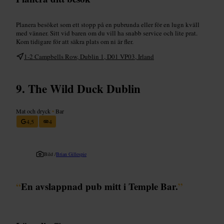
Planera besöket som ett stopp på en pubrunda eller för en lugn kväll
med vänner. Sitt vid baren om du vill ha snabb service och lite prat.
Kom tidigare för att säkra plats om ni är fler.
1-2 Campbells Row, Dublin 1, D01 VP03, Irland
The Wild Duck Dublin
Mat och dryck
•
Bar
4,5
4
Bild /
Brian Gillespie
“
En avslappnad pub mitt i Temple Bar.
”