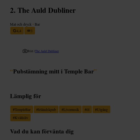
The Auld Dubliner
Mat och dryck
•
Bar
4,4
3
Bild /
The Auld Dubliner
“
Pubstämning mitt i Temple Bar
”
Lämplig för
#
TempleBar
#
Irländskpub
#
Livemusik
#
öl
#
Utgång
#
Kvällsliv
Vad du kan förvänta dig