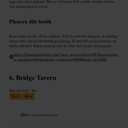
tapp och enkel pubmat. Platser vid baren fylls snabbt, borden är täta
och stämningen är social.
Planera ditt besök
Kom tidigt om du vill ha sittplats. Vill du undvika trängsel, ät middag
innan eller välj en eftermiddagssittning. Ta med ID om du planerar att
dricka alkohol. Räkna med att stå i kö eller dela bord i rusningstid.
https://thetemplebarpub.com/?utm_source=GoogleMyBusiness&ut
m_medium=Organic&utm_campaign=GMB&utm_id=GMB
Bridge Tavern
Mat och dryck
•
Bar
4,5
4,8
Bild /
www.pointahotels.com