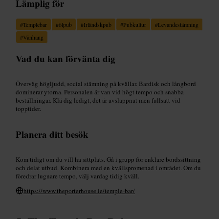
Lämplig för
#
Templebar
#
ölpub
#
Irländskpub
#
Pubkultur
#
Levandestämning
#
Vänhäng
Vad du kan förvänta dig
Överväg högljudd, social stämning på kvällar. Bardisk och långbord
dominerar ytorna. Personalen är van vid högt tempo och snabba
beställningar. Klä dig ledigt, det är avslappnat men fullsatt vid
topptider.
Planera ditt besök
Kom tidigt om du vill ha sittplats. Gå i grupp för enklare bordssittning
och delat utbud. Kombinera med en kvällspromenad i området. Om du
föredrar lugnare tempo, välj vardag tidig kväll.
https://www.theporterhouse.ie/temple-bar/