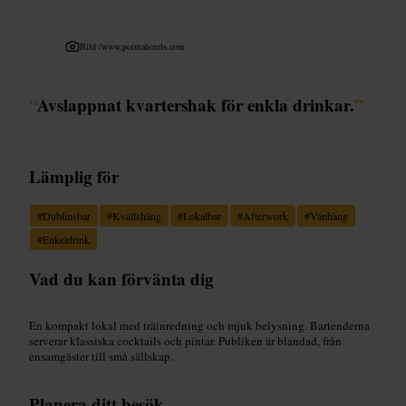
Bild /
www.pointahotels.com
“
Avslappnat kvartershak för enkla drinkar.
”
Lämplig för
#
Dublinsbar
#
Kvällshäng
#
Lokalbar
#
Afterwork
#
Vänhäng
#
Enkeldrink
Vad du kan förvänta dig
En kompakt lokal med träinredning och mjuk belysning. Bartenderna
serverar klassiska cocktails och pintar. Publiken är blandad, från
ensamgäster till små sällskap.
Planera ditt besök