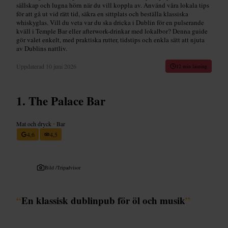
sällskap och lugna hörn när du vill koppla av. Använd våra lokala tips
för att gå ut vid rätt tid, säkra en sittplats och beställa klassiska
whiskyglas. Vill du veta var du ska dricka i Dublin för en pulserande
kväll i Temple Bar eller afterwork-drinkar med lokalbor? Denna guide
gör valet enkelt, med praktiska rutter, tidstips och enkla sätt att njuta
av Dublins nattliv.
Uppdaterad
10 juni 2026
12 min läsning
The Palace Bar
Mat och dryck
•
Bar
4,6
4,5
Bild /
Tripadvisor
“
En klassisk dublinpub för öl och musik
”