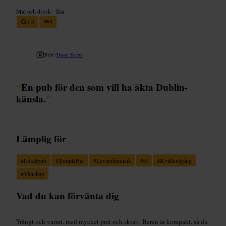
Mat och dryck
•
Bar
4,6
5
Bild /
Dame Tavern
“
En pub för den som vill ha äkta Dublin-
känsla.
”
Lämplig för
#
Lokalpub
#
TempleBar
#
Levandemusik
#
öl
#
Kvällsutgång
#
Vänskap
Vad du kan förvänta dig
Trångt och varmt, med mycket prat och skratt. Baren är kompakt, så du