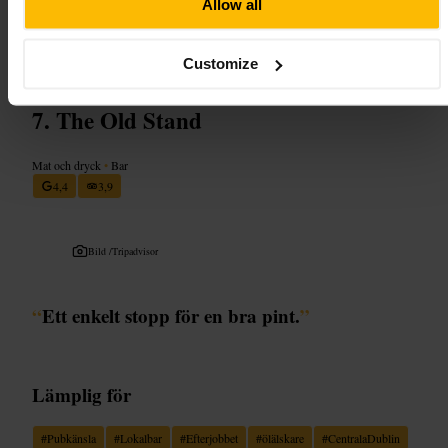
Allow all
snacka med bartendern. Beställ lokala öl eller en klassisk cocktail. Ta
en kort promenad innan eller efter för att utforska området.
6 Summerhill Parade, Dublin, D01 YY62, Irland
Customize
The Old Stand
Mat och dryck
•
Bar
4,4
3,9
Bild /
Tripadvisor
“
Ett enkelt stopp för en bra pint.
”
Lämplig för
#
Pubkänsla
#
Lokalbar
#
Efterjobbet
#
ölälskare
#
CentralaDublin