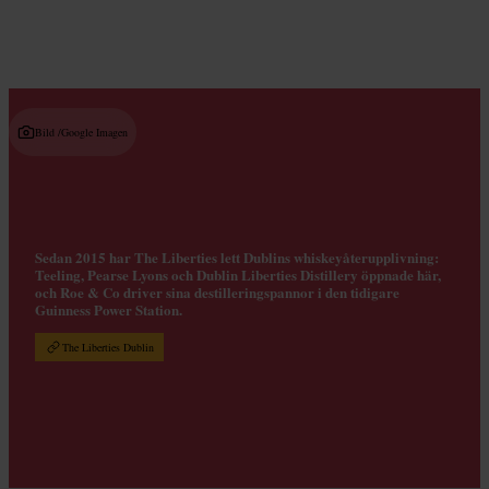
Bild /
Google Imagen
Sedan 2015 har The Liberties lett Dublins whiskeyåterupplivning:
Teeling, Pearse Lyons och Dublin Liberties Distillery öppnade här,
och Roe & Co driver sina destilleringspannor i den tidigare
Guinness Power Station.
The Liberties Dublin