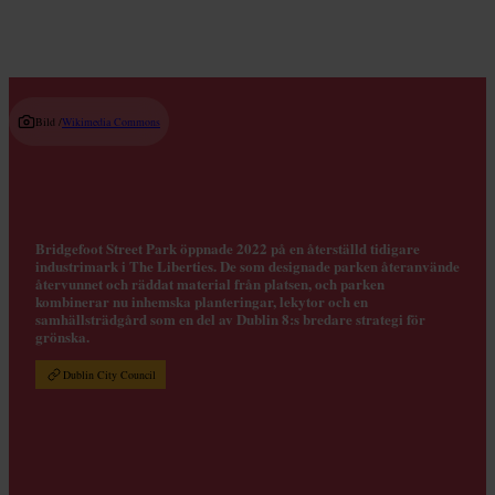
Bild /
Wikimedia Commons
Bridgefoot Street Park öppnade 2022 på en återställd tidigare
industrimark i The Liberties. De som designade parken återanvände
återvunnet och räddat material från platsen, och parken
kombinerar nu inhemska planteringar, lekytor och en
samhällsträdgård som en del av Dublin 8:s bredare strategi för
grönska.
Dublin City Council