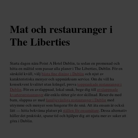
Mat och restauranger i
The Liberties
Starta dagen nära Point A Hotel Dublin, ta sedan en promenad och
hitta en måltid som passar alla planer i The Liberties, Dublin. För en
särskild kväll, välj
bästa fine dining i Dublin
och njut av
karakteristiska menyer och uppmärksam service. Om du vill ha
konsekvent kvalitet utan krångel, prova
topprankade restauranger i
Dublin
. För en avslappnad, lokal smak, bege dig till
avslappnade
kvartersrestauranger
där enkla rätter gör stor skillnad. Reser du med
barn, slappna av med
familjevänliga restauranger i Dublin
med
utrymme och menyer som fungerar för de små. Att äta ensam är också
lätt — hitta bekväma platser på
ställen för ensamätare
. Dessa alternativ
håller det praktiskt, sparar tid och hjälper dig att njuta mer av saker att
göra i Dublin.