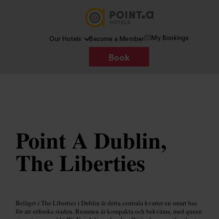
My Bookings
Our Hotels
Become a Member
Book
Bild /
Wikimedia Commons
Point A Dublin,
The Liberties
Beläget i The Liberties i Dublin är detta centrala kvarter en smart bas
för att utforska staden. Rummen är kompakta och bekväma, med queen