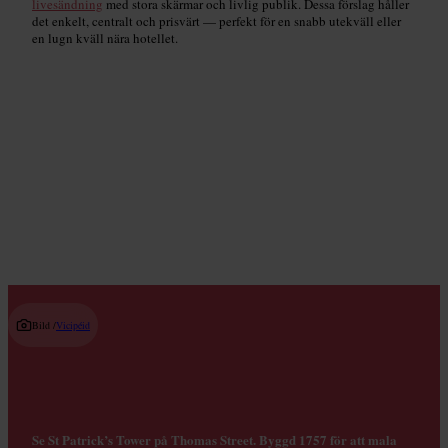
livesändning
med stora skärmar och livlig publik. Dessa förslag håller
det enkelt, centralt och prisvärt — perfekt för en snabb utekväll eller
en lugn kväll nära hotellet.
Hantverksölbarer och bryggerier
Read guide
Bild /
Vicipéid
Se St Patrick’s Tower på Thomas Street. Byggd 1757 för att mala