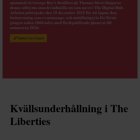
spannmål åt George Roe’s destilleri på Thomas Street fungerar
denna sällsynta smockvindmölla nu som navet i The Digital Hub.
Arbeten påbörjades den 18 december 2025 för att öppna dess
bottenvåning som evenemangs- och utställningsyta för första
gången sedan 1860-talet, med färdigställande planerat till
sommaren 2026.
Dublin City Council
Kvällsunderhållning i The
Liberties