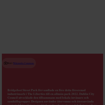
Lokala butiker
Read guide
Bild /
Wikimedia Commons
Bridgefoot Street Park förvandlade en före detta förorenad
industrimark i The Liberties till en allmän park 2022. Dublin City
Council utvecklade den tillsammans med lokala invånare och
samhällsgrupper. Designen använder återvunna och återanvända
material från platsen, med inhemska planteringar, lekplatser och en