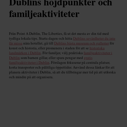
Dublins höjdpunkter och
familjeaktiviteter
Från Point A Dublin, The Liberties, få ut det mesta av din tid med
tydliga lokala tips. Starta dagen och hitta
Dublins sevärdheter du inte
får missa
nära hotellet, gå till
Dublins bästa museum och gallerier
för
konst och historia, eller promenera i staden för att se
historiska
landmärken i Dublin
. För familjer, välj praktiska
familjeaktiviteter i
Dublin
som barnen gillar, eller spara pengar med
gratis
familjeaktiviteter i Dublin
. Förslagen fokuserar på centrala platser,
korta transporter och pålitliga öppettider. Använd dessa länkar för att
planera aktiviteter i Dublin, så att du tillbringar mer tid på att utforska
och mindre på att organisera.
Topphöjdpunkter
Read guide