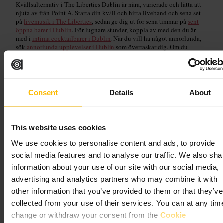
Kvällsalternativ i The Liberties Dublin är nära, varierade och lätta att
njuta av från Point A. Starta din kväll och hitta liveband och sena set
på
livemusik i The Liberties
, sedan ge dig ut för sena timmar på
sent
öppna barer i Dublin
. För lugnare stunder, koppla av med den du är
med i
intima cocktailbarer i Dublin
. När du vill ha något annorlunda,
sök
annorlunda upplevelser i Dublin
som överraskar dig. Om du
föredrar ställen testade av personalen, kolla
lokala favoriter nära The
Liberties
. Vi ligger en kort promenad från de flesta lokaler, så du kan
röra dig snabbt och hålla kvällen flexibel. Dessa tips gör det enkelt att
hitta saker att göra i Dublin från Point A Hotel Dublin.
Consent
Details
About
Spelställen för livemusik
This website uses cookies
We use cookies to personalise content and ads, to provide
Read guide
social media features and to analyse our traffic. We also sha
information about your use of our site with our social media,
advertising and analytics partners who may combine it with
other information that you’ve provided to them or that they’ve
collected from your use of their services. You can at any tim
change or withdraw your consent from the
Cookie