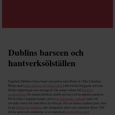
Dublins barscen och
hantverksölställen
Upptäck Dublins bästa barer och pubar nära Point A i The Liberties.
Börja med
bästa ställena för hantverksöl
där lokala bryggare serverar
färska tappningar och säsongsöl. Gå sedan vidare till
kreativa
cocktailbarer
för smarta drinkar, snabb service och kompakta menyer.
För kvällar i lugnare tempo, prova
avslappnade vinbarer
med väl
utvalda viner och små rätter att dela på. För att känna stadens puls, titta
in på
lokala favoritpubar
där stamgäster möts och samtalen flyter. Vill
du ha sport och stämning, se en match på
sportpubbar med