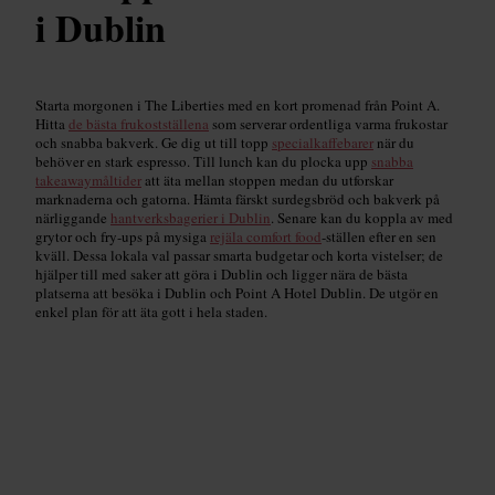
i Dublin
Starta morgonen i The Liberties med en kort promenad från Point A.
Hitta
de bästa frukostställena
som serverar ordentliga varma frukostar
och snabba bakverk. Ge dig ut till topp
specialkaffebarer
när du
behöver en stark espresso. Till lunch kan du plocka upp
snabba
takeawaymåltider
att äta mellan stoppen medan du utforskar
marknaderna och gatorna. Hämta färskt surdegsbröd och bakverk på
närliggande
hantverksbagerier i Dublin
. Senare kan du koppla av med
grytor och fry-ups på mysiga
rejäla comfort food
-ställen efter en sen
kväll. Dessa lokala val passar smarta budgetar och korta vistelser; de
hjälper till med saker att göra i Dublin och ligger nära de bästa
platserna att besöka i Dublin och Point A Hotel Dublin. De utgör en
enkel plan för att äta gott i hela staden.
Var man kan få frukost
Read guide