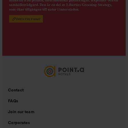
samhällsträdgård. Den är en del av Liberties Greening Strategy,
som ökar tillgången till natur i innerstaden.
Dublin City Council
Contact
FAQs
Join our team
Corporates