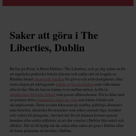
Saker att göra i The
Liberties, Dublin
Ha bas på Point A Hotel Dublin i The Liberties, och ge dig sedan ut för
att upptäcka praktiska lokala tjänster och enkla sätt att koppla av.
Bläddra bland
oberoende butiker
för gåvor och nödvändigheter, eller
starta dagen på närliggande
lokala gym och studior
som välkomnar
alla nivåer. Om du har en timme över mellan möten, kolla in
attraktioner för korta pauser
som passar affärsschemat. För kvällar med
en partner, hitta
romantiska saker att göra
som känns lokala och
okomplicerade. Detta avsnitt fokuserar på snabba, pålitliga alternativ
nära hotellet, idealiska för resenärer som söker centralt läge, komfort
och valuta för pengarna. Använd det för att planera kortare pauser,
ärenden eller enkla utflykter, så att din vistelse i Dublin blir enkel och
effektiv. Det är till hjälp när du söker efter saker att göra i Dublin eller
de bästa platserna att besöka i Dublin.