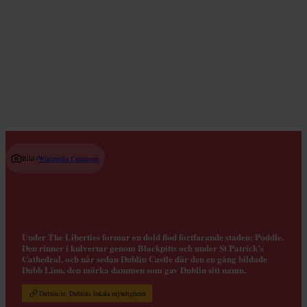
Gourmetrestauranger
Read guide
Bild /
Wikimedia Commons
Under The Liberties formar en dold flod fortfarande staden: Poddle.
Den rinner i kulvertar genom Blackpitts och under St Patrick’s
Cathedral, och når sedan Dublin Castle där den en gång bildade
Dubh Linn, den mörka dammen som gav Dublin sitt namn.
Dublin.ie, Dublins lokala myndigheter