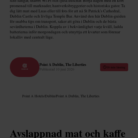
size-sängar, snabbt Wi-Fi och ljusa duschar. Börja dagen med en kort
promenad till marknader, hantverksbryggerier och historiska gator. Ta
dig lätt runt med Luas eller till fots för att nå St Patrick's Cathedral,
Dublin Castle och livliga Temple Bar. Använd den här Dublin-guiden
för snabba tips om transport, saker att göra i Dublin och de bästa
sevärdheterna i Dublin. Koppla av i bekvämlighet varje kväll, ladda
batterierna inför morgondagen och utnyttja ett kvarter som förenar
lokalliv med centralt läge.
Point A Dublin, The Liberties
16 min läsning
Publicerad
10 juni 2026
Point A Hotels
/
Dublin
/
Point A Dublin, The Liberties
Avslappnad mat och kaffe