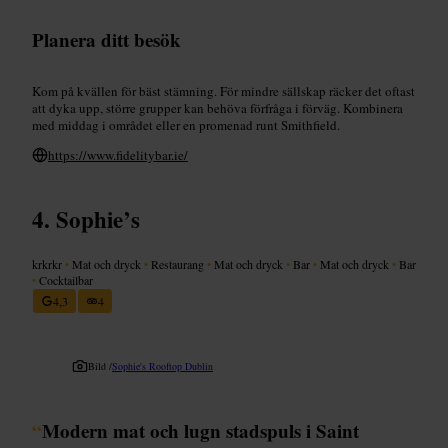
Planera ditt besök
Kom på kvällen för bäst stämning. För mindre sällskap räcker det oftast
att dyka upp, större grupper kan behöva förfråga i förväg. Kombinera
med middag i området eller en promenad runt Smithfield.
https://www.fidelitybar.ie/
Sophie’s
krkrkr
•
Mat och dryck
•
Restaurang
•
Mat och dryck
•
Bar
•
Mat och dryck
•
Bar
•
Cocktailbar
4,3
4
Bild /
Sophie's Rooftop Dublin
“
Modern mat och lugn stadspuls i Saint