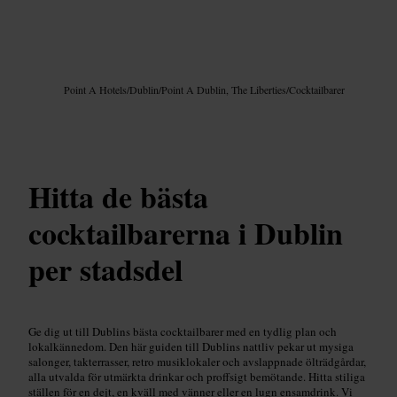
Bild /
Google AI
Point A Hotels
/
Dublin
/
Point A Dublin, The Liberties
/
Cocktailbarer
Hitta de bästa
cocktailbarerna i Dublin
per stadsdel
Ge dig ut till Dublins bästa cocktailbarer med en tydlig plan och
lokalkännedom. Den här guiden till Dublins nattliv pekar ut mysiga
salonger, takterrasser, retro musiklokaler och avslappnade ölträdgårdar,
alla utvalda för utmärkta drinkar och proffsigt bemötande. Hitta stiliga
ställen för en dejt, en kväll med vänner eller en lugn ensamdrink. Vi