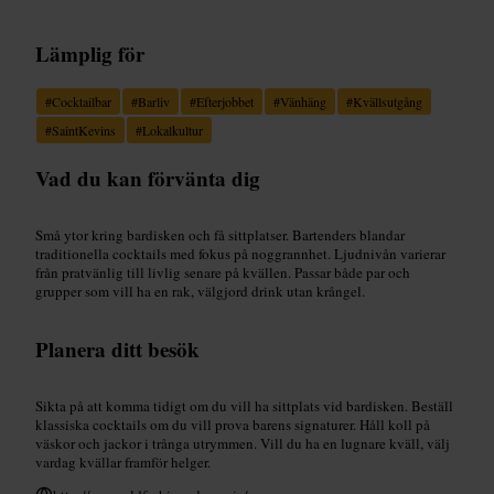
Lämplig för
#
Cocktailbar
#
Barliv
#
Efterjobbet
#
Vänhäng
#
Kvällsutgång
#
SaintKevins
#
Lokalkultur
Vad du kan förvänta dig
Små ytor kring bardisken och få sittplatser. Bartenders blandar
traditionella cocktails med fokus på noggrannhet. Ljudnivån varierar
från pratvänlig till livlig senare på kvällen. Passar både par och
grupper som vill ha en rak, välgjord drink utan krångel.
Planera ditt besök
Sikta på att komma tidigt om du vill ha sittplats vid bardisken. Beställ
klassiska cocktails om du vill prova barens signaturer. Håll koll på
väskor och jackor i trånga utrymmen. Vill du ha en lugnare kväll, välj
vardag kvällar framför helger.