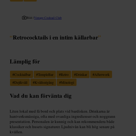
Bild /
Vintage Cocktail Club
“
Retrococktails i en intim källarbar
”
Lämplig för
#
Cocktailbar
#
TempleBar
#
Retro
#
Drinkar
#
Afterwork
#
Dejtkväll
#
Kvällsutgång
#
Mixologi
Vad du kan förvänta dig
Liten lokal med få bord och plats vid bardisken. Drinkarna är
hantverksmässiga, ofta med ovanliga ingredienser och noggrann
presentation. Personalen är kunnig och kan rekommendera både
klassiker och husets signaturer. Ljudnivån kan bli hög senare på
kvällen.