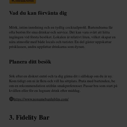
#
CentralaDublin
Vad du kan förvänta dig
Mörk, intim inredning och en tydlig cocktailprofil. Bartendrarna får
ofta beröm för sina drinkar och service. Det kan vara svårt att hitta
ingången vid första besöket. Lokalen är relativt liten, vilket skapar en
nära atmosfär med både locals och turister. En del gäster uppskattar
prisklassen, andra uppfattar drinkarna som dyrare.
Planera ditt besök
Sök efter en diskret entré och ta dig gärna dit i sällskap om du är ny.
Kom tidigt om ni är flera och vill ha sittplats. Prata med bartenden, be
om en rekommendation utifrån smakpreferenser. Passar bra som start på
kvällen eller för en lugnare drink efter middag.
https://www.nonamebardublin.com/
Fidelity Bar