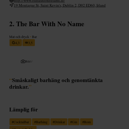
http://www.oldfashionedsams.ie/
19 Montague St, Saint Kevin's, Dublin 2, D02 ED60, Irland
The Bar With No Name
Mat och dryck
•
Bar
4,3
3,5
Bild /
“
Småskaligt barhäng och genomtänkta
drinkar.
”
Lämplig för
#
Cocktailbar
#
Barhäng
#
Drinkar
#
Gin
#
Rom