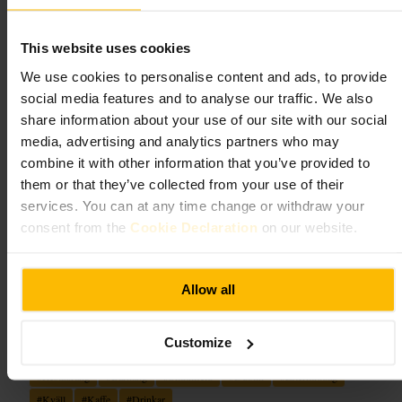
du vill undvika väntetid.
https://sophies.ie/menus/
This website uses cookies
We use cookies to personalise content and ads, to provide
Bonobo, Smithfield
social media features and to analyse our traffic. We also
share information about your use of our site with our social
krkr
•
Mat och dryck
•
Restaurang
•
Mat och dryck
•
Bar
media, advertising and analytics partners who may
4,6
4,5
combine it with other information that you’ve provided to
them or that they’ve collected from your use of their
services. You can at any time change or withdraw your
Bild /
Basil Lim
consent from the
Cookie Declaration
on our website.
“
Avslappnat mat- och drinkställe i Smithfield
”
Allow all
Lämplig för
Customize
#
Restaurang
#
Barhäng
#
Smithfield
#
Dublin
#
Eftermiddag
#
Kväll
#
Kaffe
#
Drinkar