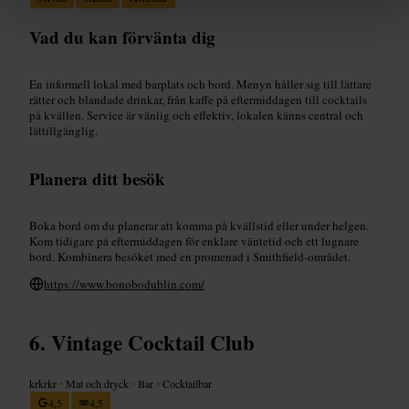
Vad du kan förvänta dig
En informell lokal med barplats och bord. Menyn håller sig till lättare
rätter och blandade drinkar, från kaffe på eftermiddagen till cocktails
på kvällen. Service är vänlig och effektiv, lokalen känns central och
lättillgänglig.
Planera ditt besök
Boka bord om du planerar att komma på kvällstid eller under helgen.
Kom tidigare på eftermiddagen för enklare väntetid och ett lugnare
bord. Kombinera besöket med en promenad i Smithfield-området.
https://www.bonobodublin.com/
Vintage Cocktail Club
krkrkr
•
Mat och dryck
•
Bar
•
Cocktailbar
4,5
4,5