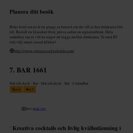
Planera ditt besök
Boka bord om ni är en grupp, ta barstol om du vill se hur drinkarna blir
till. Beställ en klassiker först, prova sedan en signaturdrink. Dela
smårätter om ni vill ha något att tugga mellan drinkarna. Ta med ID
och välj smart casual-klädsel.
http://www.vintagecocktailclub.com/
BAR 1661
Mat och dryck
•
Bar
•
Mat och dryck
•
Bar
•
Cocktailbar
4,8
4,5
Bild /
BAR 1661
“
Kreativa cocktails och livlig kvällsstämning i