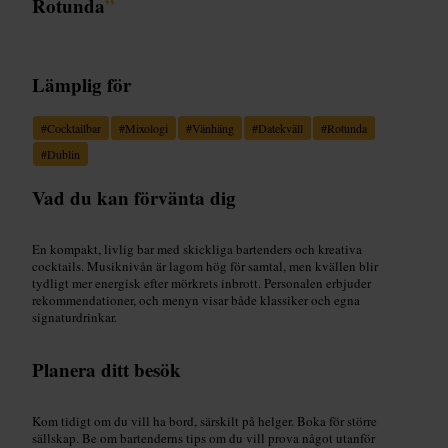
Rotunda
”
Lämplig för
#
Cocktailbar
#
Mixologi
#
Vänhäng
#
Datekväll
#
Rotunda
#
Dublin
Vad du kan förvänta dig
En kompakt, livlig bar med skickliga bartenders och kreativa
cocktails. Musiknivån är lagom hög för samtal, men kvällen blir
tydligt mer energisk efter mörkrets inbrott. Personalen erbjuder
rekommendationer, och menyn visar både klassiker och egna
signaturdrinkar.
Planera ditt besök
Kom tidigt om du vill ha bord, särskilt på helger. Boka för större
sällskap. Be om bartenderns tips om du vill prova något utanför