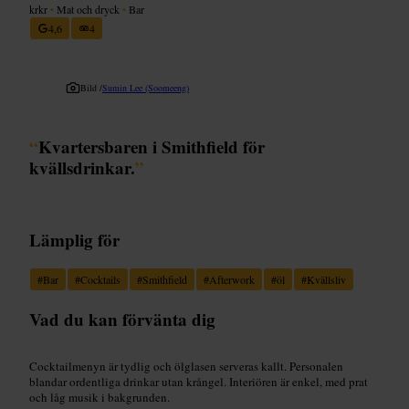
krkr
•
Mat och dryck
•
Bar
4,6
4
Bild /
Sumin Lee (Soomeeng)
“
Kvartersbaren i Smithfield för
kvällsdrinkar.
”
Lämplig för
#
Bar
#
Cocktails
#
Smithfield
#
Afterwork
#
öl
#
Kvällsliv
Vad du kan förvänta dig
Cocktailmenyn är tydlig och ölglasen serveras kallt. Personalen
blandar ordentliga drinkar utan krångel. Interiören är enkel, med prat
och låg musik i bakgrunden.