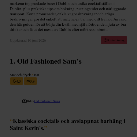
markerar topprankade barer i Dublin och unika cocktailställen i
Dublin, plus praktiska tips om bokning, rusningstider och närliggande
transport. Korta promenader, enkla vägbeskrivningar och ärliga
beskrivningar gör det enkelt att matcha en bar med ditt humör. Använd
den här guiden för att börja din kväll med självförtroende, njuta av bra
drinkar och få ut det mesta av Dublin efter mörkrets inbrott.
Uppdaterad
10 juni 2026
8 min läsning
Old Fashioned Sam’s
Mat och dryck
•
Bar
4,3
3,9
Bild /
Old Fashioned Sams
“
Klassiska cocktails och avslappnat barhäng i
Saint Kevin's.
”