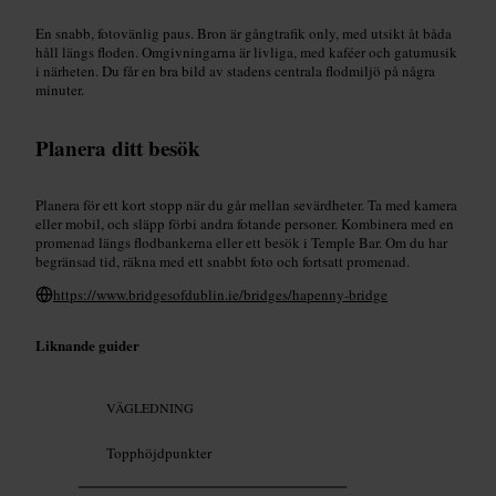
En snabb, fotovänlig paus. Bron är gångtrafik only, med utsikt åt båda
håll längs floden. Omgivningarna är livliga, med kaféer och gatumusik
i närheten. Du får en bra bild av stadens centrala flodmiljö på några
minuter.
Planera ditt besök
Planera för ett kort stopp när du går mellan sevärdheter. Ta med kamera
eller mobil, och släpp förbi andra fotande personer. Kombinera med en
promenad längs flodbankerna eller ett besök i Temple Bar. Om du har
begränsad tid, räkna med ett snabbt foto och fortsatt promenad.
https://www.bridgesofdublin.ie/bridges/hapenny-bridge
Liknande guider
VÄGLEDNING
Topphöjdpunkter