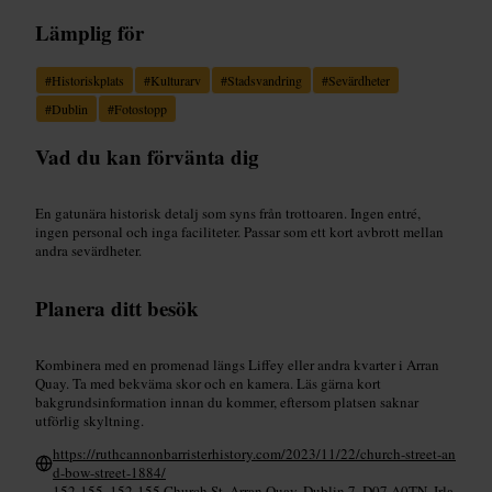
Lämplig för
#
Historiskplats
#
Kulturarv
#
Stadsvandring
#
Sevärdheter
#
Dublin
#
Fotostopp
Vad du kan förvänta dig
En gatunära historisk detalj som syns från trottoaren. Ingen entré,
ingen personal och inga faciliteter. Passar som ett kort avbrott mellan
andra sevärdheter.
Planera ditt besök
Kombinera med en promenad längs Liffey eller andra kvarter i Arran
Quay. Ta med bekväma skor och en kamera. Läs gärna kort
bakgrundsinformation innan du kommer, eftersom platsen saknar
utförlig skyltning.
https://ruthcannonbarristerhistory.com/2023/11/22/church-street-an
d-bow-street-1884/
152-155, 152-155 Church St, Arran Quay, Dublin 7, D07 A0TN, Irla