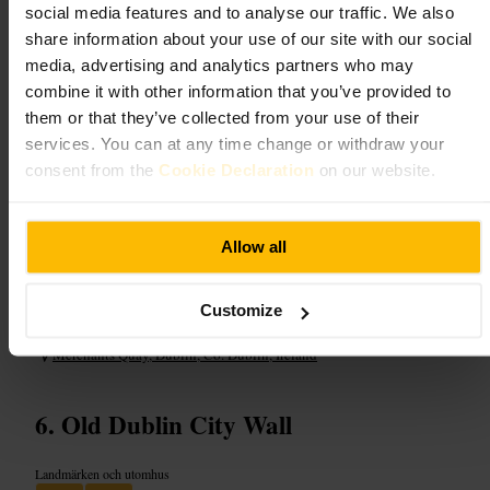
social media features and to analyse our traffic. We also
Vad du kan förvänta dig
share information about your use of our site with our social
media, advertising and analytics partners who may
combine it with other information that you’ve provided to
En utomhusplats där du studerar arkitektur och detaljer i sten från
gatunivå. Ingen större utställning väntar, snarare ett snabbt stopp för att
them or that they’ve collected from your use of their
ta in atmosfären och ta bilder. Omgivningen är urban, med gata och
services. You can at any time change or withdraw your
flodnära promenadstråk i närheten.
consent from the
Cookie Declaration
on our website.
Planera ditt besök
Allow all
Planera besöket som en del av en promenad i centrum. Kombinera med
en promenad längs vattnet eller ett kaféstopp i närheten. Ta med
kamera och bekväma skor. Kolla väderprognosen innan du går ut.
Customize
http://www.dublinia.ie/
Merchants Quay, Dublin, Co. Dublin, Ireland
Old Dublin City Wall
Landmärken och utomhus