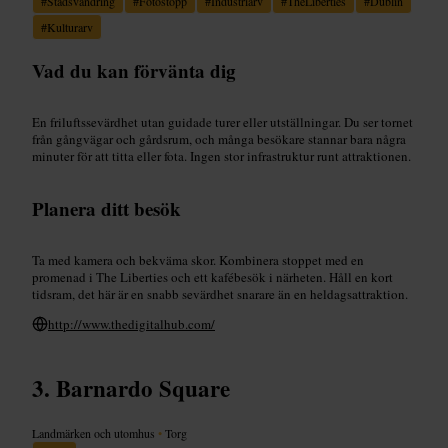
#
Stadsvandring
#
Fotostopp
#
Industriarv
#
TheLiberties
#
Dublin
#
Kulturarv
Vad du kan förvänta dig
En friluftssevärdhet utan guidade turer eller utställningar. Du ser tornet
från gångvägar och gårdsrum, och många besökare stannar bara några
minuter för att titta eller fota. Ingen stor infrastruktur runt attraktionen.
Planera ditt besök
Ta med kamera och bekväma skor. Kombinera stoppet med en
promenad i The Liberties och ett kafébesök i närheten. Håll en kort
tidsram, det här är en snabb sevärdhet snarare än en heldagsattraktion.
http://www.thedigitalhub.com/
Barnardo Square
Landmärken och utomhus
•
Torg