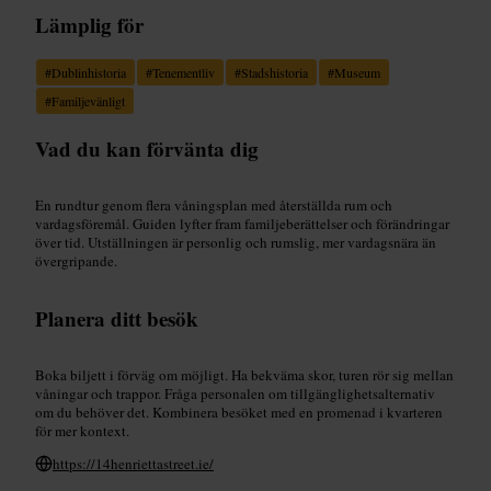
Lämplig för
#
Dublinhistoria
#
Tenementliv
#
Stadshistoria
#
Museum
#
Familjevänligt
Vad du kan förvänta dig
En rundtur genom flera våningsplan med återställda rum och
vardagsföremål. Guiden lyfter fram familjeberättelser och förändringar
över tid. Utställningen är personlig och rumslig, mer vardagsnära än
övergripande.
Planera ditt besök
Boka biljett i förväg om möjligt. Ha bekväma skor, turen rör sig mellan
våningar och trappor. Fråga personalen om tillgänglighetsalternativ
om du behöver det. Kombinera besöket med en promenad i kvarteren
för mer kontext.
https://14henriettastreet.ie/