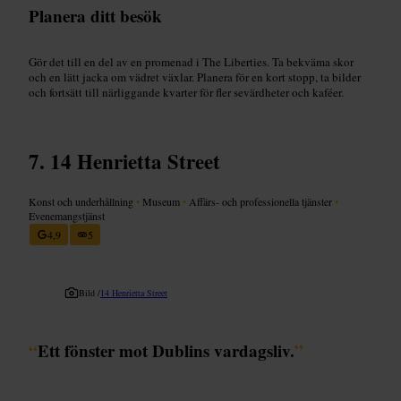
Planera ditt besök
Gör det till en del av en promenad i The Liberties. Ta bekväma skor
och en lätt jacka om vädret växlar. Planera för en kort stopp, ta bilder
och fortsätt till närliggande kvarter för fler sevärdheter och kaféer.
14 Henrietta Street
Konst och underhållning
•
Museum
•
Affärs- och professionella tjänster
•
Evenemangstjänst
4,9
5
Bild /
14 Henrietta Street
“
Ett fönster mot Dublins vardagsliv.
”