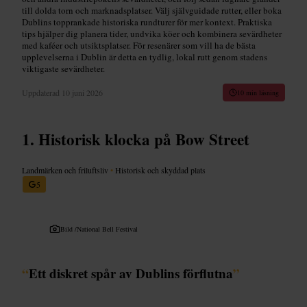
till dolda torn och marknadsplatser. Välj självguidade rutter, eller boka
Dublins topprankade historiska rundturer för mer kontext. Praktiska
tips hjälper dig planera tider, undvika köer och kombinera sevärdheter
med kaféer och utsiktsplatser. För resenärer som vill ha de bästa
upplevelserna i Dublin är detta en tydlig, lokal rutt genom stadens
viktigaste sevärdheter.
Uppdaterad
10 juni 2026
10 min läsning
Historisk klocka på Bow Street
Landmärken och friluftsliv
•
Historisk och skyddad plats
5
Bild /
National Bell Festival
“
Ett diskret spår av Dublins förflutna
”