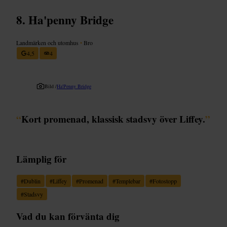
Ha'penny Bridge
Landmärken och utomhus
•
Bro
4,5
4
Bild /
Ha'Penny Bridge
“
Kort promenad, klassisk stadsvy över Liffey.
”
Lämplig för
#
Dublin
#
Liffey
#
Promenad
#
Templebar
#
Fotostopp
#
Stadsvy
Vad du kan förvänta dig