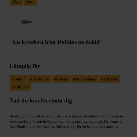
4,3
4,5
Bild /
“
En kvarleva från Dublins medeltid
”
Lämplig för
#
Dublin
#
Theliberties
#
Historia
#
Stadsvandring
#
Arkitektur
#
Kulturarv
Vad du kan förvänta dig
Stenfragment, kortare muravsnitt och inslag där muren möter modern
bebyggelse. Platsen är öppen och lätt att promenera runt. Det finns få
bekvämligheter på plats, så förbered dig för en kort, enkel rundtur.