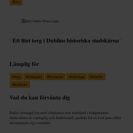
4,4
Bild /
Dublin Winter Lights
“
Ett litet torg i Dublins historiska stadskärna
”
Lämplig för
#
Torg
#
Stadspaus
#
Promenad
#
Fotostopp
#
Stadsliv
#
Kulturarv
Vad du kan förvänta dig
Enkel stenlagd yta med sittplatser och stadsljud i bakgrunden.
Atmosfären är vardaglig och funktionell, perfekt för en kort paus eller
att orientera sig i området.