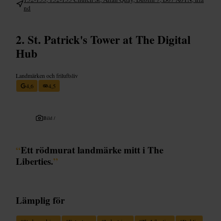
nd
St. Patrick's Tower at The Digital
Hub
Landmärken och friluftsliv
4,6
4,5
Bild /
“
Ett rödmurat landmärke mitt i The
Liberties.
”
Lämplig för