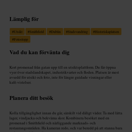
Lämplig för
#
Utsikt
#
Smithfield
#
Dublin
#
Stadsvandring
#
Historiskaplatsen
#
Fotostopp
Vad du kan förvänta dig
Kort promenad från gatan upp till en utsiktsplattform. Du får öppna
vyer över stadslandskapet, industrikvarter och floden. Platsen är mest
avsedd för utsikt och foto, inte för längre guidade visningar eller
kafé‑vistelser.
Planera ditt besök
Kolla tillgänglighet innan du går, särskilt vid dåligt väder. Ta med lätta
lager, vindjacka och bekväma skor. Kombinera besöket med en
promenad i Smithfield och närliggande marknads- och
restaurangområden. Ha kameran redo, och var beredd på att stanna bara