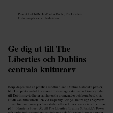
Bild /
Google AI
Point A Hotels
/
Dublin
/
Point A Dublin, The Liberties
/
Historiska platser och landmärken
Ge dig ut till The
Liberties och Dublins
centrala kulturarv
Börja dagen med en praktisk rundtur bland Dublins historiska platser,
från kompakta medeltida murar till storslagna stadssalar. Denna guide
till Dublins sevärdheter samlar enkla promenader och korta besök, så
att du kan hitta fotoställen vid Ha'penny Bridge, klättra upp i Skyview
Tower för panoramavyer över staden eller utforska den sociala historien
på 14 Henrietta Street. Åk till The Liberties för att se St Patrick's Tower
och andra industriepokens sevärdheter, och följ sedan lugnare gränder