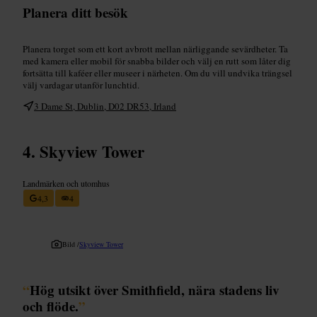
Planera ditt besök
Planera torget som ett kort avbrott mellan närliggande sevärdheter. Ta
med kamera eller mobil för snabba bilder och välj en rutt som låter dig
fortsätta till kaféer eller museer i närheten. Om du vill undvika trängsel
välj vardagar utanför lunchtid.
3 Dame St, Dublin, D02 DR53, Irland
Skyview Tower
Landmärken och utomhus
4,3
4
Bild /
Skyview Tower
“
Hög utsikt över Smithfield, nära stadens liv
och flöde.
”