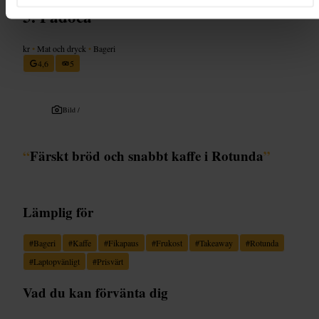
Padoca
kr
•
Mat och dryck
•
Bageri
4,6
5
Bild /
“
Färskt bröd och snabbt kaffe i Rotunda
”
Lämplig för
#
Bageri
#
Kaffe
#
Fikapaus
#
Frukost
#
Takeaway
#
Rotunda
#
Laptopvänligt
#
Prisvärt
Vad du kan förvänta dig