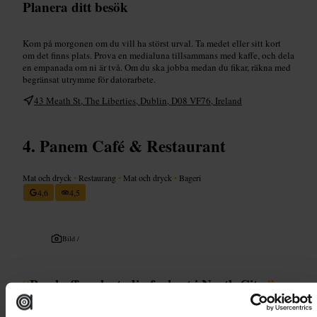
Planera ditt besök
Kom på morgonen om du vill ha störst urval. Ta medet eller sitt kort
om det finns plats. Prova en medialuna tillsammans med kaffe, och dela
en empanada om ni är två. Om du ska jobba medan du fikar, räkna med
begränsat utrymme för datorarbete.
43 Meath St, The Liberties, Dublin, D08 VF76, Ireland
Panem Café & Restaurant
Mat och dryck
•
Restaurang
•
Mat och dryck
•
Bageri
4,6
4,5
Bild /
“
Bra kaffe och stadig frukost i North City.
”