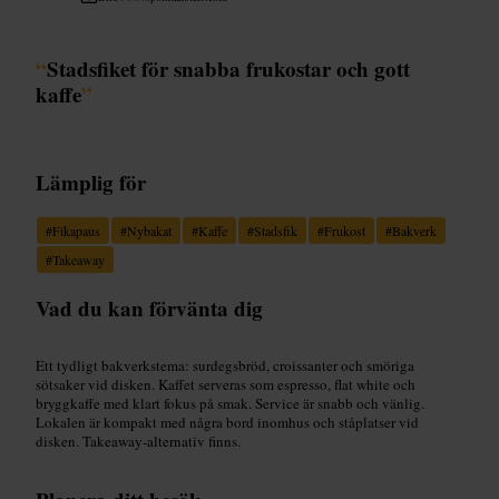
“
Stadsfiket för snabba frukostar och gott
kaffe
”
Lämplig för
#
Fikapaus
#
Nybakat
#
Kaffe
#
Stadsfik
#
Frukost
#
Bakverk
#
Takeaway
Vad du kan förvänta dig
Ett tydligt bakverkstema: surdegsbröd, croissanter och smöriga
sötsaker vid disken. Kaffet serveras som espresso, flat white och
bryggkaffe med klart fokus på smak. Service är snabb och vänlig.
Lokalen är kompakt med några bord inomhus och ståplatser vid
disken. Takeaway-alternativ finns.