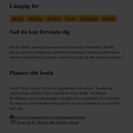
Lämplig för
#
Bageri
#
Bakverk
#
Frukost
#
Kaffe
#
TempleBar
#
Dublin
Vad du kan förvänta dig
Färska bullar, smöriga croissanter och klassiska brödsorter. Snabb
service och en avslappnad, informell stämning. Lokala stockholmare
turister verkar bland gästerna, och disken fylls på ofta under morgonen.
Planera ditt besök
Gå dit tidigt om du vill ha de nygräddade bakverken. Ta med om
sittplatserna är fulla, eller stanna kort för en kaffe vid disken.
Kombinera med en promenad i området eller en guidad tur i närheten.
Ha med en återanvändbar förpackning om du planerar att ta med flera
bakverk.
https://www.facebook.com/thebakerydublin/
8 Essex St W, Temple Bar, Dublin, Irland