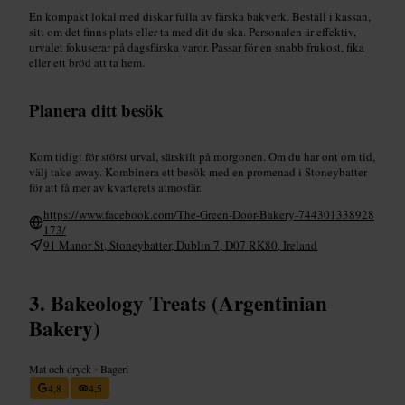
En kompakt lokal med diskar fulla av färska bakverk. Beställ i kassan,
sitt om det finns plats eller ta med dit du ska. Personalen är effektiv,
urvalet fokuserar på dagsfärska varor. Passar för en snabb frukost, fika
eller ett bröd att ta hem.
Planera ditt besök
Kom tidigt för störst urval, särskilt på morgonen. Om du har ont om tid,
välj take-away. Kombinera ett besök med en promenad i Stoneybatter
för att få mer av kvarterets atmosfär.
https://www.facebook.com/The-Green-Door-Bakery-744301338928
173/
91 Manor St, Stoneybatter, Dublin 7, D07 RK80, Ireland
Bakeology Treats (Argentinian
Bakery)
Mat och dryck
•
Bageri
4,8
4,5