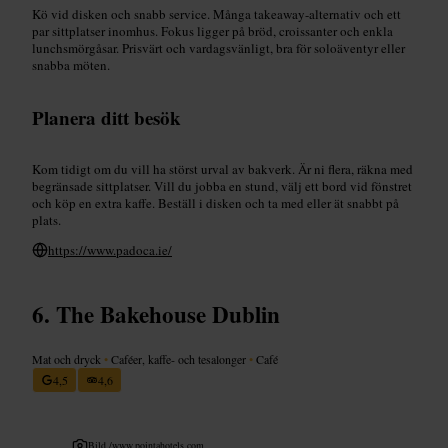
Kö vid disken och snabb service. Många takeaway-alternativ och ett
par sittplatser inomhus. Fokus ligger på bröd, croissanter och enkla
lunchsmörgåsar. Prisvärt och vardagsvänligt, bra för soloäventyr eller
snabba möten.
Planera ditt besök
Kom tidigt om du vill ha störst urval av bakverk. Är ni flera, räkna med
begränsade sittplatser. Vill du jobba en stund, välj ett bord vid fönstret
och köp en extra kaffe. Beställ i disken och ta med eller ät snabbt på
plats.
https://www.padoca.ie/
The Bakehouse Dublin
Mat och dryck
•
Caféer, kaffe- och tesalonger
•
Café
4,5
4,6
Bild /
www.pointahotels.com