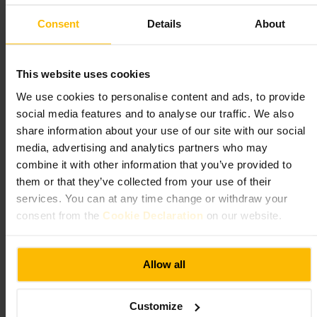
Lämplig för
Consent
Details
About
#
Kaffe
#
Frukost
#
Brunch
#
Familjevänligt
#
Centralt
#
Prisvärt
This website uses cookies
Vad du kan förvänta dig
We use cookies to personalise content and ads, to provide
social media features and to analyse our traffic. We also
Avslappnad, vardaglig atmosfär med fullt tempo vid rusningstid.
share information about your use of our site with our social
Beställ kaffe och frukost vid bordet, eller ta en snabb fika om du är på
språng. Rätterna känns hemlagade och serveras utan krångel. Familjer,
media, advertising and analytics partners who may
par och ensamresenärer trivs här.
combine it with other information that you’ve provided to
them or that they’ve collected from your use of their
Planera ditt besök
services. You can at any time change or withdraw your
consent from the
Cookie Declaration
on our website.
Kom tidigt på helgen för att undvika kö. Om du får vänta brukar
personalen vara hjälpsam och erbjuda kaffe medan du väntar. Ta plats
vid fönstret för morgonljus om du vill jobba eller fotografera. Passar
Allow all
bra som första stopp före en dag i stan.
http://www.panem.ie/
Customize