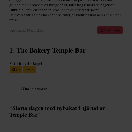
guiden för att planera en morgonrutt, hitta högst rankade bagerier i
Dublin eller ta en snabb frukost innan du utforskar. Korta,
lättöverskådliga tips täcker öppettider, beställningsråd och vad du bör
prova.
Uppdaterad
10 juni 2026
7 min läsning
The Bakery Temple Bar
Mat och dryck
•
Bageri
4,7
4,6
Bild /
Tripadvisor
“
Starta dagen med nybakat i hjärtat av
Temple Bar
”