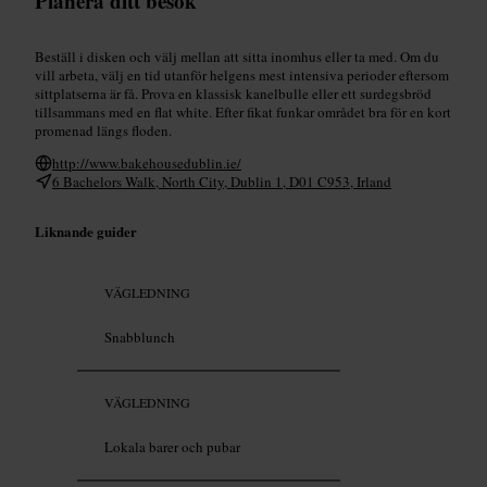
Planera ditt besök
Beställ i disken och välj mellan att sitta inomhus eller ta med. Om du
vill arbeta, välj en tid utanför helgens mest intensiva perioder eftersom
sittplatserna är få. Prova en klassisk kanelbulle eller ett surdegsbröd
tillsammans med en flat white. Efter fikat funkar området bra för en kort
promenad längs floden.
http://www.bakehousedublin.ie/
6 Bachelors Walk, North City, Dublin 1, D01 C953, Irland
Liknande guider
VÄGLEDNING
Snabblunch
VÄGLEDNING
Lokala barer och pubar