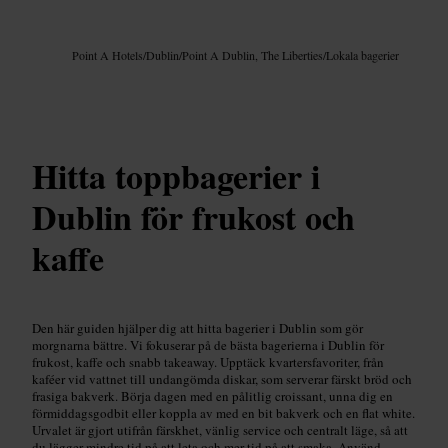
Bild /
Google AI
Point A Hotels
/
Dublin
/
Point A Dublin, The Liberties
/
Lokala bagerier
Hitta toppbagerier i
Dublin för frukost och
kaffe
Den här guiden hjälper dig att hitta bagerier i Dublin som gör
morgnarna bättre. Vi fokuserar på de bästa bagerierna i Dublin för
frukost, kaffe och snabb takeaway. Upptäck kvartersfavoriter, från
kaféer vid vattnet till undangömda diskar, som serverar färskt bröd och
frasiga bakverk. Börja dagen med en pålitlig croissant, unna dig en
förmiddagsgodbit eller koppla av med en bit bakverk och en flat white.
Urvalet är gjort utifrån färskhet, vänlig service och centralt läge, så att
du lägger mindre tid på att leta och mer tid på att smaka. Använd