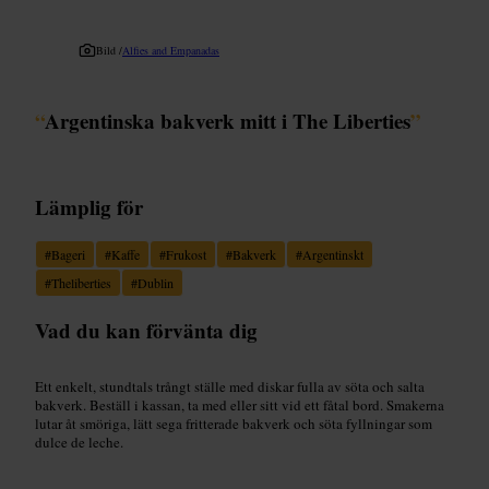
Bild /
Alfies and Empanadas
“
Argentinska bakverk mitt i The Liberties
”
Lämplig för
#
Bageri
#
Kaffe
#
Frukost
#
Bakverk
#
Argentinskt
#
Theliberties
#
Dublin
Vad du kan förvänta dig
Ett enkelt, stundtals trångt ställe med diskar fulla av söta och salta
bakverk. Beställ i kassan, ta med eller sitt vid ett fåtal bord. Smakerna
lutar åt smöriga, lätt sega fritterade bakverk och söta fyllningar som
dulce de leche.