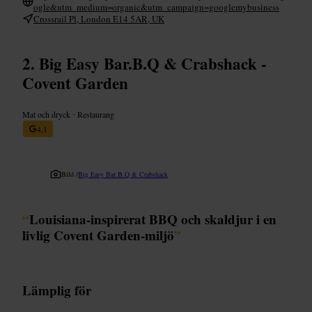
ogle&utm_medium=organic&utm_campaign=googlemybusiness
Crossrail Pl, London E14 5AR, UK
Big Easy Bar.B.Q & Crabshack -
Covent Garden
Mat och dryck
•
Restaurang
4,1
Bild /
Big Easy Bar.B.Q & Crabshack
“
Louisiana-inspirerat BBQ och skaldjur i en
livlig Covent Garden-miljö
”
Lämplig för