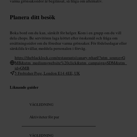
varma grönsakssidor är begränsat, så fråga om alternativ.
Planera ditt besök
Boka bord om du kan, särskilt för helger. Kom i en grupp om du vill
dela chops. Be servitören laga köttet efter önskemål och fråga om
ersättningssidor om du föredrar varma grönsaker. För födelsedagar eller
särskilda kvällar, meddela personalen i förväg.
https://theblacklock.com/restaurants/canary-wharf/?utm_source=G
MB&utm_medium=website%20click&utm_campaign=SDM&utm_
id=GMB
5 Frobisher Psge, London E14 4EE, UK
Liknande guider
VÄGLEDNING
Aktiviteter för par
VÄGLEDNING