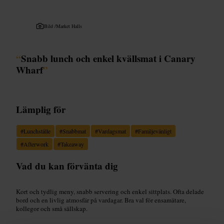
Bild /
Market Halls
“
Snabb lunch och enkel kvällsmat i Canary
Wharf
”
Lämplig för
#
Lunchställe
#
Snabbmat
#
Vardagsmat
#
Familjevänligt
#
Afterwork
#
Takeaway
Vad du kan förvänta dig
Kort och tydlig meny, snabb servering och enkel sittplats. Ofta delade
bord och en livlig atmosfär på vardagar. Bra val för ensamätare,
kollegor och små sällskap.