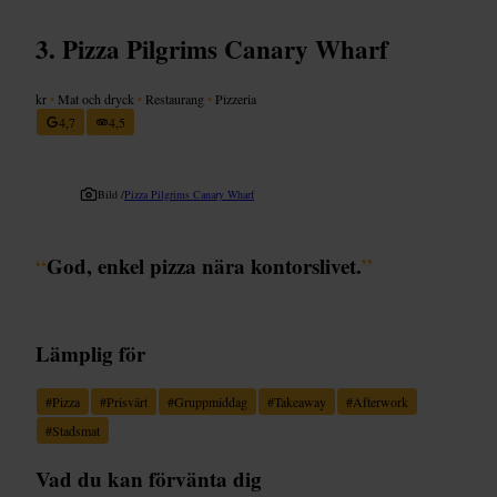
Pizza Pilgrims Canary Wharf
kr
•
Mat och dryck
•
Restaurang
•
Pizzeria
4,7
4,5
Bild /
Pizza Pilgrims Canary Wharf
“
God, enkel pizza nära kontorslivet.
”
Lämplig för
#
Pizza
#
Prisvärt
#
Gruppmiddag
#
Takeaway
#
Afterwork
#
Stadsmat
Vad du kan förvänta dig