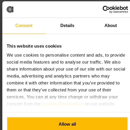
Planera ditt besök
Kom när du har begränsad tid, eller välj takeaway om du har bråttom.
Consent
Details
About
Välj tid utanför högsta lunchrusningen om du vill ha en lugnare
måltid. Ta med kollegor för en enkel, snabb middag.
http://www.butchies.co.uk/
25 N Colonnade, London E14 5HD, UK
This website uses cookies
We use cookies to personalise content and ads, to provide
Feels Like June
social media features and to analyse our traffic. We also
share information about your use of our site with our social
media, advertising and analytics partners who may
Mat och dryck
•
Restaurang
•
Mat och dryck
•
Bar
4,5
4,5
combine it with other information that you’ve provided to
them or that they’ve collected from your use of their
services. You can at any time change or withdraw your
Bild /
consent from the
Cookie Declaration
on our website.
“
Sommarstämning i Canary Wharf, året
Allow all
runt.
”