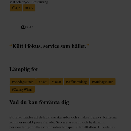
Mat och dryck
•
Restaurang
4,7
4,5
Bild /
“
Kött i fokus, service som håller.
”
Lämplig för
#
Söndagslunch
#
Kött
#
Delat
#
Affärsmiddag
#
Middagsställe
#
CanaryWharf
Vad du kan förvänta dig
Stora kötträtter att dela, klassiska sidor och smaksatt gravy. Rätterna
kommer rustikt presenterade. Service är snabb och hjälpsam,
personalen gör ofta extra insatser för speciella tillfällen. Utbudet av