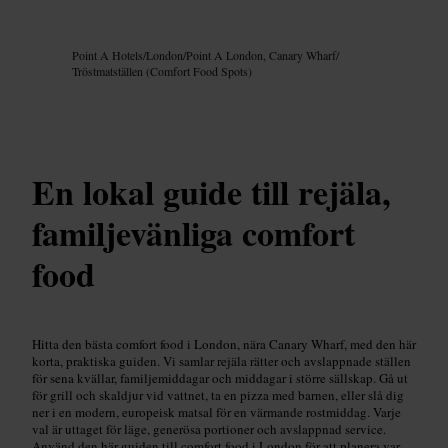
Bild /
Google AI
Point A Hotels
/
London
/
Point A London, Canary Wharf
/
Tröstmatställen (Comfort Food Spots)
En lokal guide till rejäla,
familjevänliga comfort
food
Hitta den bästa comfort food i London, nära Canary Wharf, med den här
korta, praktiska guiden. Vi samlar rejäla rätter och avslappnade ställen
för sena kvällar, familjemiddagar och middagar i större sällskap. Gå ut
för grill och skaldjur vid vattnet, ta en pizza med barnen, eller slå dig
ner i en modern, europeisk matsal för en värmande rostmiddag. Varje
val är uttaget för läge, generösa portioner och avslappnad service.
Använd den här guiden till comfort food i London för att planera var