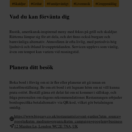
#
Skaldjur
#
Grillat
#
Familjevänligt
#
Livemusik
#
Gruppmiddag
Vad du kan förvänta dig
Rustik, amerikansk-inspirerad meny med fokus på grill och skaldjur.
Rätterna lämpar sig för att dela, och det finns också burgare och
barnvänliga alternativ. Atmosfären är ofta livlig, med periodvis hög
ljudnivå och ibland liveuppträdanden. Servicen upplevs som vänlig,
även om tempot kan variera vid rusningstid.
Planera ditt besök
Boka bord i förväg om ni är fler eller planerar att gå innan en
teaterföreställning. Be om ett bord i ett lugnare hörn om ni vill kunna
prata ostört. Beställ gärna ett delat fat om ni kommer i sällskap, och
fråga personalen om dagens rekommendationer. Restaurangen erbjuder
bordsspecifika betalalternativ via QR-kod, vilket gör betalningen
smidig.
https://www.bigeasy.co.uk/restaurants/covent-garden?utm_source=
google&utm_medium=organic&utm_campaign=googlemybusiness
12 Maiden Ln, London WC2E 7NA, UK