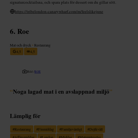
signaturcocktailsna, och spara plats för dessert om du gillar sött.
https://tribelondon-canarywharf.com/m/feelslikejune
Roe
Mat och dryck
•
Restaurang
4,5
4,5
Bild /
ROE
“
Noga lagad mat i en avslappnad miljö
”
Lämplig för
#
Restaurang
#
Finmiddag
#
Familjevänligt
#
Dejtkväll
#
Affärsmiddag
#
London
#
Middag
#
Matupplevelse