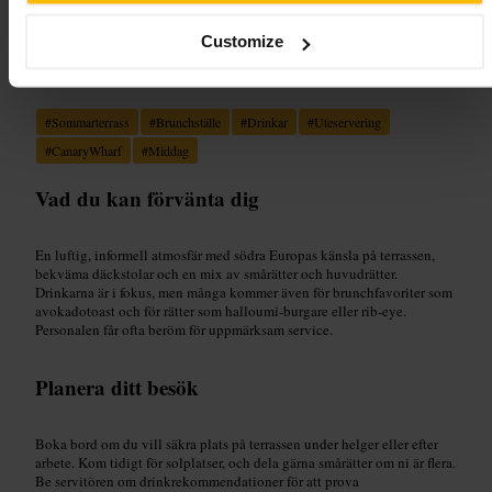
Customize
Lämplig för
#
Sommarterrass
#
Brunchställe
#
Drinkar
#
Uteservering
#
CanaryWharf
#
Middag
Vad du kan förvänta dig
En luftig, informell atmosfär med södra Europas känsla på terrassen,
bekväma däckstolar och en mix av smårätter och huvudrätter.
Drinkarna är i fokus, men många kommer även för brunchfavoriter som
avokadotoast och för rätter som halloumi-burgare eller rib-eye.
Personalen får ofta beröm för uppmärksam service.
Planera ditt besök
Boka bord om du vill säkra plats på terrassen under helger eller efter
arbete. Kom tidigt för solplatser, och dela gärna smårätter om ni är flera.
Be servitören om drinkrekommendationer för att prova