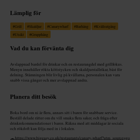
Lämplig för
#
Grill
#
Skaldjur
#
Canarywharf
#
Barhäng
#
Kvällsutgång
#
Utsikt
#
Grupphäng
Vad du kan förvänta dig
Avslappnad bardel för drinkar och en restaurangdel med grillfokus.
Menyn innehåller rökta köttstycken och skaldjurstallrikar, bäst för
delning. Stämningen blir livlig på kvällarna, personalen kan vara
snabb vissa gånger och mer avslappnad andra.
Planera ditt besök
Boka bord om ni är flera, annars sitt i baren för snabbare service.
Beställ delade rätter om du vill smaka flera saker, och fråga efter
drinkrekommendationer i baren. Räkna med att middagar är sociala
och rökdoft kan följa med in i lokalen.
https://www.bigeasy.co.uk/restaurants/canary-wharf?utm_source=go