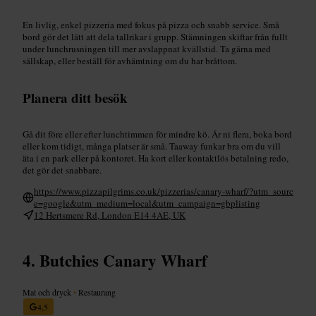
En livlig, enkel pizzeria med fokus på pizza och snabb service. Små
bord gör det lätt att dela tallrikar i grupp. Stämningen skiftar från fullt
under lunchrusningen till mer avslappnat kvällstid. Ta gärna med
sällskap, eller beställ för avhämtning om du har bråttom.
Planera ditt besök
Gå dit före eller efter lunchtimmen för mindre kö. Är ni flera, boka bord
eller kom tidigt, många platser är små. Taaway funkar bra om du vill
äta i en park eller på kontoret. Ha kort eller kontaktlös betalning redo,
det gör det snabbare.
https://www.pizzapilgrims.co.uk/pizzerias/canary-wharf/?utm_sourc
e=google&utm_medium=local&utm_campaign=gbplisting
12 Hertsmere Rd, London E14 4AE, UK
Butchies Canary Wharf
Mat och dryck
•
Restaurang
4,5