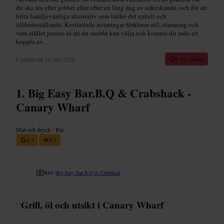
du ska äta efter jobbet eller efter en lång dag av utforskande, och för att
hitta familjevänliga alternativ som håller det enkelt och
tillfredsställande. Kortfattade noteringar förklarar stil, stämning och
vem stället passar, så att du snabbt kan välja och komma dit redo att
koppla av.
Uppdaterad
10 juni 2026
8 min läsning
Big Easy Bar.B.Q & Crabshack -
Canary Wharf
Mat och dryck
•
Bar
4,3
3,7
Bild /
Big Easy Bar.B.Q & Crabshack
“
Grill, öl och utsikt i Canary Wharf
”