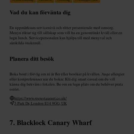
Vad du kan förvänta dig
En uppmärksam servicenivå och rätter presenterade med omsorg.
Menyn riktar sig till sällskap som vill ha en genomtänkt kväll eller en
lugn lunch. Servicepersonalen kan hjälpa till med menyval och
särskilda önskemål.
Planera ditt besök
Boka bord i förväg om ni är fler eller besöker på kvällen. Ange allergier
eller kostpreferenser när du bokar. Klä dig smart casual om du vill
känna dig bekväm i lokalen. Be om en lugn plats om du behöver prata
ostört.
https://www.roerestaurant.co.uk/
5 Park Dr, London E14 9GG, UK
Blacklock Canary Wharf