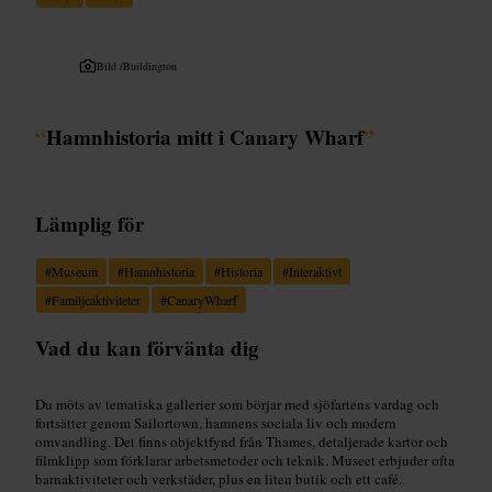
Bild /
Buildington
“
Hamnhistoria mitt i Canary Wharf
”
Lämplig för
#
Museum
#
Hamnhistoria
#
Historia
#
Interaktivt
#
Familjeaktiviteter
#
CanaryWharf
Vad du kan förvänta dig
Du möts av tematiska gallerier som börjar med sjöfartens vardag och
fortsätter genom Sailortown, hamnens sociala liv och modern
omvandling. Det finns objektfynd från Thames, detaljerade kartor och
filmklipp som förklarar arbetsmetoder och teknik. Museet erbjuder ofta
barnaktiviteter och verkstäder, plus en liten butik och ett café.