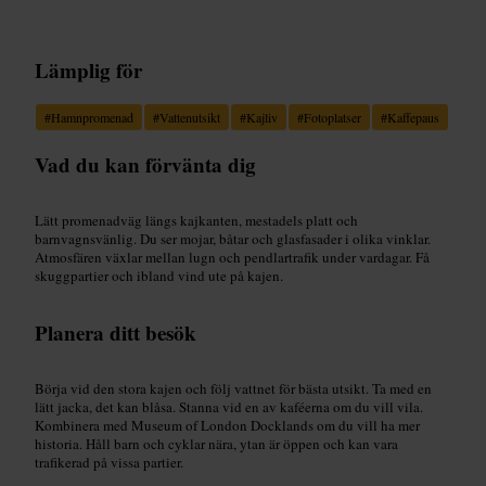
Lämplig för
#
Hamnpromenad
#
Vattenutsikt
#
Kajliv
#
Fotoplatser
#
Kaffepaus
Vad du kan förvänta dig
Lätt promenadväg längs kajkanten, mestadels platt och
barnvagnsvänlig. Du ser mojar, båtar och glasfasader i olika vinklar.
Atmosfären växlar mellan lugn och pendlartrafik under vardagar. Få
skuggpartier och ibland vind ute på kajen.
Planera ditt besök
Börja vid den stora kajen och följ vattnet för bästa utsikt. Ta med en
lätt jacka, det kan blåsa. Stanna vid en av kaféerna om du vill vila.
Kombinera med Museum of London Docklands om du vill ha mer
historia. Håll barn och cyklar nära, ytan är öppen och kan vara
trafikerad på vissa partier.