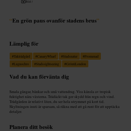
Bild /
“
En grön paus ovanför stadens brus
”
Lämplig för
#
Takträdgård
#
CanaryWharf
#
Stadsnatur
#
Promenad
#
Lugnochro
#
Stadssightseeing
#
GröntiLondon
Vad du kan förvänta dig
Smala gångar, bänkar och små vattendrag. Viss känsla av tropisk
fuktighet nära växterna. Trädäckt tak ger skydd från regn och vind.
Trädgården är relativt liten, du ser hela utrymmet på kort tid.
Skyltningen inuti är sparsam, så räkna med att gå runt för att upptäcka
detaljer.
Planera ditt besök