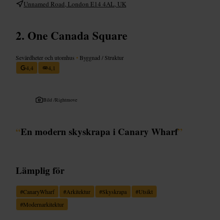
Unnamed Road, London E14 4AL, UK
One Canada Square
Sevärdheter och utomhus
•
Byggnad / Struktur
4,4
4,1
Bild /
Rightmove
“
En modern skyskrapa i Canary Wharf
”
Lämplig för
#
CanaryWharf
#
Arkitektur
#
Skyskrapa
#
Utsikt
#
Modernarkitektur