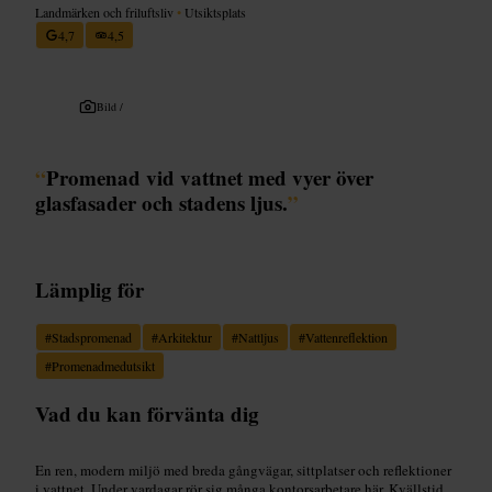
Landmärken och friluftsliv
•
Utsiktsplats
4,7
4,5
Bild /
“
Promenad vid vattnet med vyer över
glasfasader och stadens ljus.
”
Lämplig för
#
Stadspromenad
#
Arkitektur
#
Nattljus
#
Vattenreflektion
#
Promenadmedutsikt
Vad du kan förvänta dig
En ren, modern miljö med breda gångvägar, sittplatser och reflektioner
i vattnet. Under vardagar rör sig många kontorsarbetare här. Kvällstid