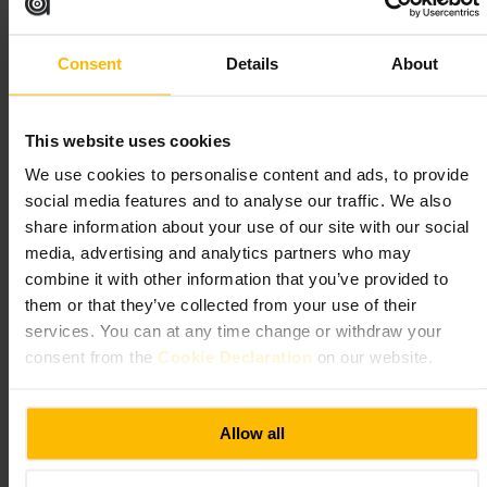
#
Ljusvandring
#
CanaryWharf
#
Nattfotografi
#
Vattenreflektioner
#
Stadspromenad
#
Familjevänligt
#
Ljuskonst
Consent
Details
About
Vad du kan förvänta dig
This website uses cookies
En mix av stillsamma och rörliga ljusverk. Vissa partier har dimma
We use cookies to personalise content and ads, to provide
eller ljus som speglas i kanalen. Det är fotovänligt och fungerar för par,
familjer eller ensamutflykter. Räkna med promenad mellan stationerna
social media features and to analyse our traffic. We also
och uppehåll vid mat- och dryckesställen längs vägen.
share information about your use of our site with our social
media, advertising and analytics partners who may
Planera ditt besök
combine it with other information that you’ve provided to
them or that they’ve collected from your use of their
Gå dit på kvällen och ta kartan eller appens rutt för att hitta
services. You can at any time change or withdraw your
installationerna. Klä dig varmt och ha bra skor. Planera en paus för
consent from the
Cookie Declaration
on our website.
kaffe eller mat på ett stopp längs vägen. Besök gärna på vardagar om
du vill undvika trängsel.
One Canada Square, London E14 5AP, UK
Allow all
Wren Landing Square Canary