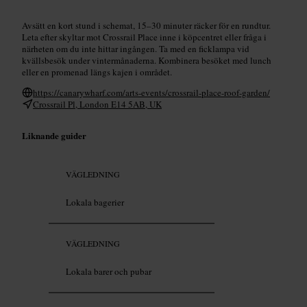
Avsätt en kort stund i schemat, 15–30 minuter räcker för en rundtur.
Leta efter skyltar mot Crossrail Place inne i köpcentret eller fråga i
närheten om du inte hittar ingången. Ta med en ficklampa vid
kvällsbesök under vintermånaderna. Kombinera besöket med lunch
eller en promenad längs kajen i området.
https://canarywharf.com/arts-events/crossrail-place-roof-garden/
Crossrail Pl, London E14 5AB, UK
Liknande guider
VÄGLEDNING
Lokala bagerier
VÄGLEDNING
Lokala barer och pubar