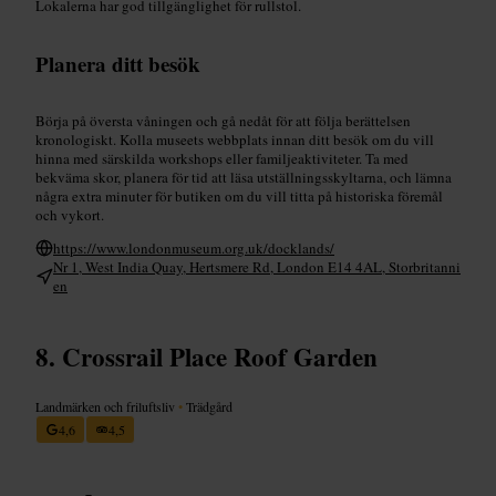
Lokalerna har god tillgänglighet för rullstol.
Planera ditt besök
Börja på översta våningen och gå nedåt för att följa berättelsen
kronologiskt. Kolla museets webbplats innan ditt besök om du vill
hinna med särskilda workshops eller familjeaktiviteter. Ta med
bekväma skor, planera för tid att läsa utställningsskyltarna, och lämna
några extra minuter för butiken om du vill titta på historiska föremål
och vykort.
https://www.londonmuseum.org.uk/docklands/
Nr 1, West India Quay, Hertsmere Rd, London E14 4AL, Storbritanni
en
Crossrail Place Roof Garden
Landmärken och friluftsliv
•
Trädgård
4,6
4,5