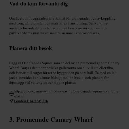
Vad du kan förvänta dig
Området runt byggnaden är utformat för promenader och avkoppling,
med torg, gångtunnlar och matställen i anslutning. Själva tornet
används huvudsakligen för kontor, så besökare rör sig mest i de
publika ytorna runt huset snarare än inne i kontorsdelarna.
Planera ditt besök
Lägg in One Canada Square som en del av en promenad genom Canary
Wharf. Börja i de underjordiska galleriorna om du vill äta eller fika,
och fortsätt till torget för att se byggnaden på nära håll. Ta med en lätt
jacka, området kan kännas blåsigt mellan husen, och planera för
fotostopp vid vattenytor och öppna platser.
http://group.canarywharf.com/leasing/one-canada-square-available-
space/
London E14 5AB, UK
Promenade Canary Wharf