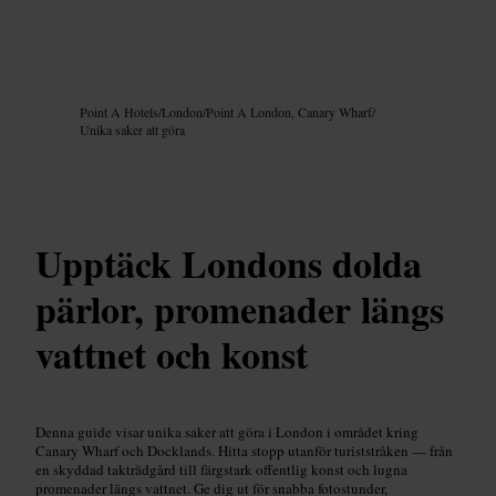
Bild /
Google AI
Point A Hotels
/
London
/
Point A London, Canary Wharf
/
Unika saker att göra
Upptäck Londons dolda
pärlor, promenader längs
vattnet och konst
Denna guide visar unika saker att göra i London i området kring
Canary Wharf och Docklands. Hitta stopp utanför turiststråken — från
en skyddad takträdgård till färgstark offentlig konst och lugna
promenader längs vattnet. Ge dig ut för snabba fotostunder,