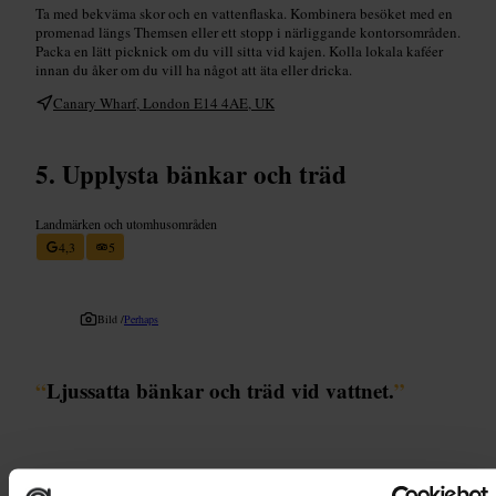
Ta med bekväma skor och en vattenflaska. Kombinera besöket med en
promenad längs Themsen eller ett stopp i närliggande kontorsområden.
Packa en lätt picknick om du vill sitta vid kajen. Kolla lokala kaféer
innan du åker om du vill ha något att äta eller dricka.
Canary Wharf, London E14 4AE, UK
Upplysta bänkar och träd
Landmärken och utomhusområden
4,3
5
Bild /
Perhaps
“
Ljussatta bänkar och träd vid vattnet.
”
Lämplig för