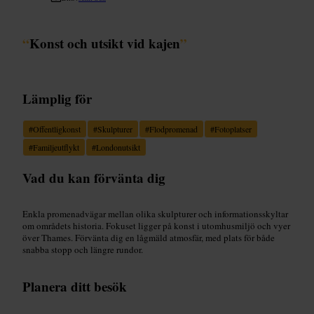
“
Konst och utsikt vid kajen
”
Lämplig för
#
Offentligkonst
#
Skulpturer
#
Flodpromenad
#
Fotoplatser
#
Familjeutflykt
#
Londonutsikt
Vad du kan förvänta dig
Enkla promenadvägar mellan olika skulpturer och informationsskyltar
om områdets historia. Fokuset ligger på konst i utomhusmiljö och vyer
över Thames. Förvänta dig en lågmäld atmosfär, med plats för både
snabba stopp och längre rundor.
Planera ditt besök