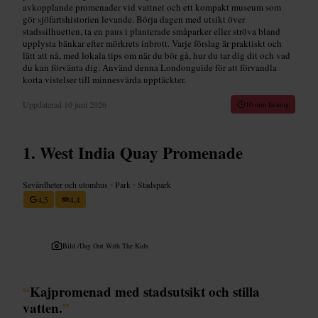
avkopplande promenader vid vattnet och ett kompakt museum som
gör sjöfartshistorien levande. Börja dagen med utsikt över
stadssilhuetten, ta en paus i planterade småparker eller ströva bland
upplysta bänkar efter mörkrets inbrott. Varje förslag är praktiskt och
lätt att nå, med lokala tips om när du bör gå, hur du tar dig dit och vad
du kan förvänta dig. Använd denna Londonguide för att förvandla
korta vistelser till minnesvärda upptäckter.
Uppdaterad
10 juni 2026
10 min läsning
West India Quay Promenade
Sevärdheter och utomhus
•
Park
•
Stadspark
4,5
4,4
Bild /
Day Out With The Kids
“
Kajpromenad med stadsutsikt och stilla
vatten.
”