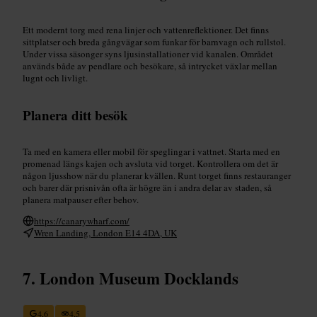
Ett modernt torg med rena linjer och vattenreflektioner. Det finns
sittplatser och breda gångvägar som funkar för barnvagn och rullstol.
Under vissa säsonger syns ljusinstallationer vid kanalen. Området
används både av pendlare och besökare, så intrycket växlar mellan
lugnt och livligt.
Planera ditt besök
Ta med en kamera eller mobil för speglingar i vattnet. Starta med en
promenad längs kajen och avsluta vid torget. Kontrollera om det är
någon ljusshow när du planerar kvällen. Runt torget finns restauranger
och barer där prisnivån ofta är högre än i andra delar av staden, så
planera matpauser efter behov.
https://canarywharf.com/
Wren Landing, London E14 4DA, UK
London Museum Docklands
4,6
4,5