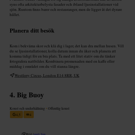
syns ofta arkitekturbelysta fasader och ibland ljusinstallationer vid
sjön. Runtom finns barer och restauranger, men de ligger åt det dyrare
hållet.
Planera ditt besök
Kom i bekväma skor och klä dig i lager, det kan dra mellan husen. Vill
du se ljusinstallationer, kolla datum innan du åker och planera att
komma tidigt för en bra plats. Ta med ett litet stativ om du tänker
fotografera nattbilder. Kombinera promenaden med en kaffe eller
middag i området om du vill stanna längre.
Westferry Circus, London E14 8RR, UK
Big Buoy
Konst och underhållning
•
Offentlig konst
4,5
4
Bild /
sunli Sun