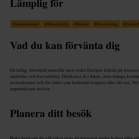
Lämplig för
#
Sommarterrass
#
Brunchställe
#
Drinkar
#
Uteservering
#
Canary
Vad du kan förvänta dig
En luftig, informell atmosfär med södra Europas känsla på terras
smårätter och huvudrätter. Drinkarna är i fokus, men många komm
avokadotoast och för rätter som halloumi-burgare eller rib-eye. Pe
uppmärksam service.
Planera ditt besök
Boka bord om du vill säkra plats på terrassen under helger eller efte