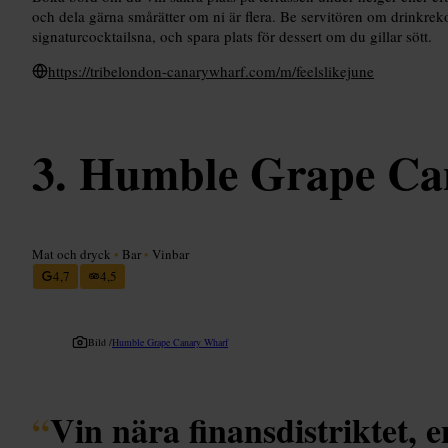
och dela gärna smårätter om ni är flera. Be servitören om drinkre
signaturcocktailsna, och spara plats för dessert om du gillar sött.
https://tribelondon-canarywharf.com/m/feelslikejune
Humble Grape Ca
Mat och dryck
•
Bar
•
Vinbar
4,7
4,5
Bild /
Humble Grape Canary Wharf
“
Vin nära finansdistriktet, e