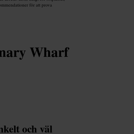
kommendationer för att prova
nary Wharf
nkelt och väl