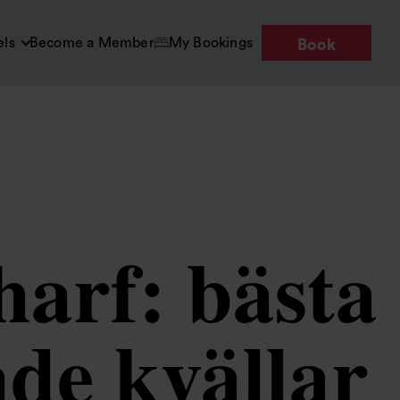
els
Become a Member
My Bookings
Book
arf: bästa
ade kvällar