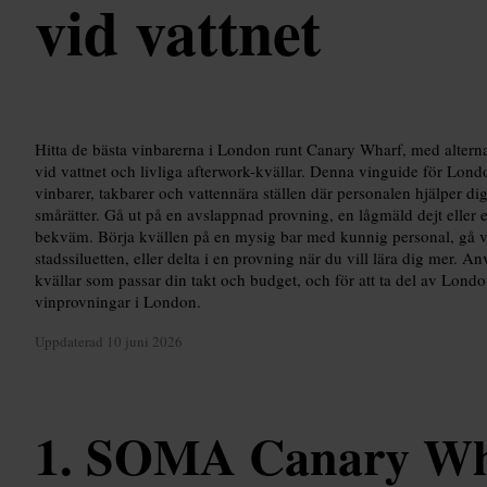
vid vattnet
Hitta de bästa vinbarerna i London runt Canary Wharf, med alternat
vid vattnet och livliga afterwork-kvällar. Denna vinguide för Lo
vinbarer, takbarer och vattennära ställen där personalen hjälper 
smårätter. Gå ut på en avslappnad provning, en lågmäld dejt eller
bekväm. Börja kvällen på en mysig bar med kunnig personal, gå vida
stadssiluetten, eller delta i en provning när du vill lära dig mer. A
kvällar som passar din takt och budget, och för att ta del av Londo
vinprovningar i London.
Uppdaterad
10 juni 2026
SOMA Canary Wh