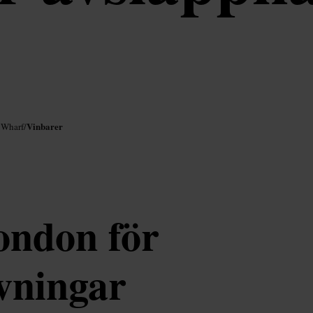
Vinbarer
 Wharf
/
ondon för
vningar