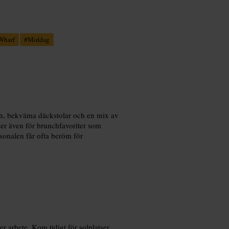
Wharf
#
Middag
sen, bekväma däckstolar och en mix av
er även för brunchfavoriter som
rsonalen får ofta beröm för
r arbete. Kom tidigt för solplatser,