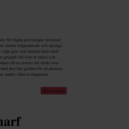
iv för lugna provningar, terrasser
ndon samlar topprankade och mysiga
dig välja glas och matcha dem med
 en gruppkväll som är enkel och
re till en terrass för utsikt över
nvänd den här guiden för att planera
ns nattliv eller avslappnade
11 min läsning
arf