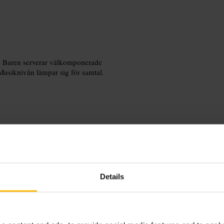
. Baren serverar välkomponerade
 Musiknivån lämpar sig för samtal.
 dig smart casual för
 eller i en lugn vrå.
Details