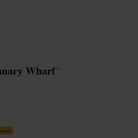
Canary Wharf
”
entralt