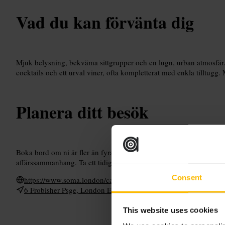
Vad du kan förvänta dig
Mjuk belysning, bekväma sittgrupper och en lugn, urban atmosfär
cocktails och ett urval viner, ofta kompletterat med enkla tilltugg.
Planera ditt besök
Boka bord om ni är fler än fyra, särskilt på kvällar och helger. Klä
affärssammanhang. Ta ett tidigt bord om du vill ha plats vid fönster
Consent
https://www.soma.london/canary-wharf/
6 Frobisher Psge, London E14 5HA, UK
This website uses cookies