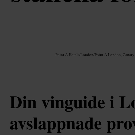
Bild /
Google AI
Point A Hotels
/
London
/
Point A London, Canary
Din vinguide i L
avslappnade pro