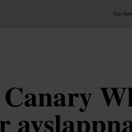
Our Hot
i Canary Wh
ör avslappn