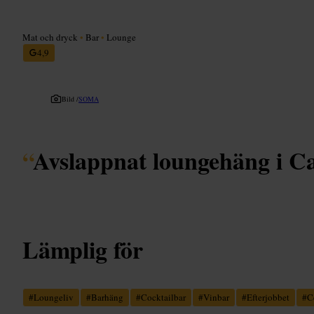
Mat och dryck
•
Bar
•
Lounge
4,9
Bild /
SOMA
“
Avslappnat loungehäng i 
Lämplig för
#
Loungeliv
#
Barhäng
#
Cocktailbar
#
Vinbar
#
Efterjobbet
#
C