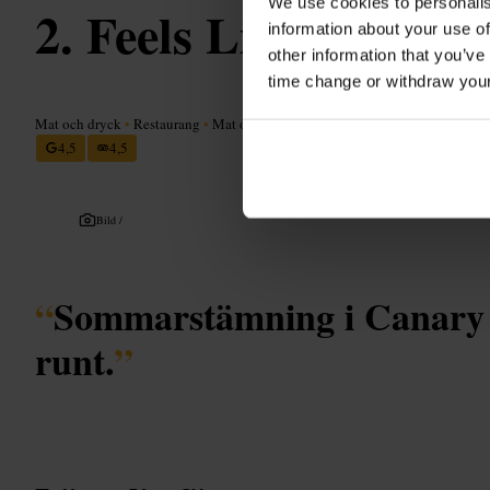
We use cookies to personalis
Feels Like June
information about your use of
other information that you’ve
time change or withdraw you
Mat och dryck
•
Restaurang
•
Mat och dryck
•
Bar
4,5
4,5
Bild /
“
Sommarstämning i Canary 
runt.
”