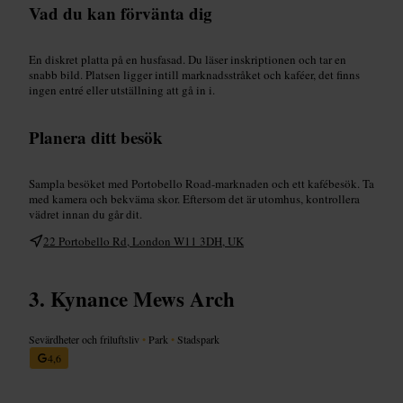
Vad du kan förvänta dig
En diskret platta på en husfasad. Du läser inskriptionen och tar en
snabb bild. Platsen ligger intill marknadsstråket och kaféer, det finns
ingen entré eller utställning att gå in i.
Planera ditt besök
Sampla besöket med Portobello Road-marknaden och ett kafébesök. Ta
med kamera och bekväma skor. Eftersom det är utomhus, kontrollera
vädret innan du går dit.
22 Portobello Rd, London W11 3DH, UK
Kynance Mews Arch
Sevärdheter och friluftsliv
•
Park
•
Stadspark
4,6