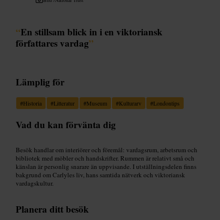
“
En stillsam blick in i en viktoriansk
författares vardag
”
Lämplig för
#
Historia
#
Litteratur
#
Museum
#
Kulturarv
#
Londontips
Vad du kan förvänta dig
Besök handlar om interiörer och föremål: vardagsrum, arbetsrum och
bibliotek med möbler och handskrifter. Rummen är relativt små och
känslan är personlig snarare än uppvisande. I utställningsdelen finns
bakgrund om Carlyles liv, hans samtida nätverk och viktoriansk
vardagskultur.
Planera ditt besök