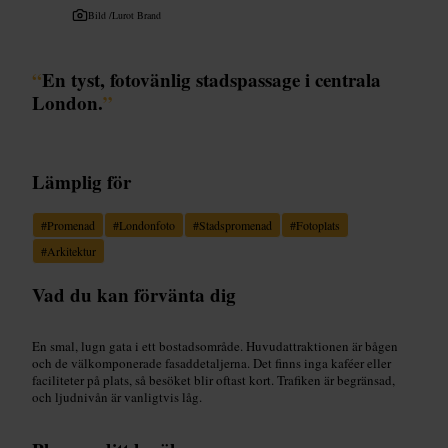
Bild /
Lurot Brand
“
En tyst, fotovänlig stadspassage i centrala
London.
”
Lämplig för
#
Promenad
#
Londonfoto
#
Stadspromenad
#
Fotoplats
#
Arkitektur
Vad du kan förvänta dig
En smal, lugn gata i ett bostadsområde. Huvudattraktionen är bågen
och de välkomponerade fasaddetaljerna. Det finns inga kaféer eller
faciliteter på plats, så besöket blir oftast kort. Trafiken är begränsad,
och ljudnivån är vanligtvis låg.