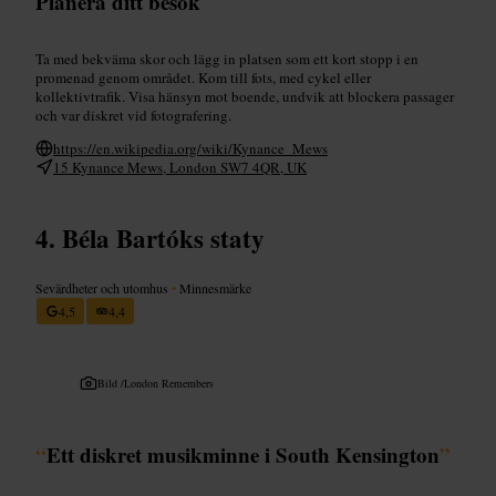
Planera ditt besök
Ta med bekväma skor och lägg in platsen som ett kort stopp i en
promenad genom området. Kom till fots, med cykel eller
kollektivtrafik. Visa hänsyn mot boende, undvik att blockera passager
och var diskret vid fotografering.
https://en.wikipedia.org/wiki/Kynance_Mews
15 Kynance Mews, London SW7 4QR, UK
Béla Bartóks staty
Sevärdheter och utomhus
•
Minnesmärke
4,5
4,4
Bild /
London Remembers
“
Ett diskret musikminne i South Kensington
”