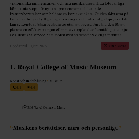
viktorianska minnesmärken och små musikmuseer. Hitta fotovänliga
hörn, korta stopp för nyfikna promenerare och levande
kvartersberättelser som belönar en kort avstickare. Guiden fokuserar på
korta vandringar, tydliga väganvisningar och tidsvänliga tips, så att du
kan se Londons bästa sevärdheter utan att stressa. Använd den för att
planera en effektiv morgon eller en avkopplande eftermiddag, och njut
av autentiska, omedelbara möten med stadens flerskiktiga förflutna.
Uppdaterad
10 juni 2026
10 min läsning
Royal College of Music Museum
Konst och underhållning
•
Museum
4,8
4,4
Bild /
Royal College of Music
“
Musikens berättelser, nära och personligt.
”