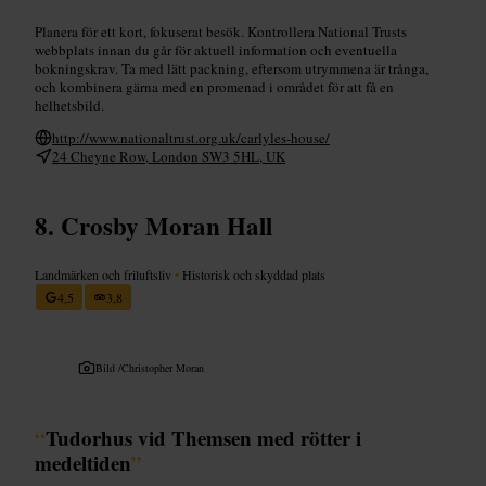
Planera för ett kort, fokuserat besök. Kontrollera National Trusts
webbplats innan du går för aktuell information och eventuella
bokningskrav. Ta med lätt packning, eftersom utrymmena är trånga,
och kombinera gärna med en promenad i området för att få en
helhetsbild.
http://www.nationaltrust.org.uk/carlyles-house/
24 Cheyne Row, London SW3 5HL, UK
Crosby Moran Hall
Landmärken och friluftsliv
•
Historisk och skyddad plats
4,5
3,8
Bild /
Christopher Moran
“
Tudorhus vid Themsen med rötter i
medeltiden
”