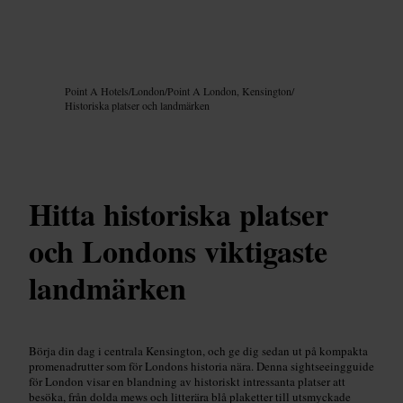
Bild /
Google AI
Point A Hotels
/
London
/
Point A London, Kensington
/
Historiska platser och landmärken
Hitta historiska platser
och Londons viktigaste
landmärken
Börja din dag i centrala Kensington, och ge dig sedan ut på kompakta
promenadrutter som för Londons historia nära. Denna sightseeingguide
för London visar en blandning av historiskt intressanta platser att
besöka, från dolda mews och litterära blå plaketter till utsmyckade