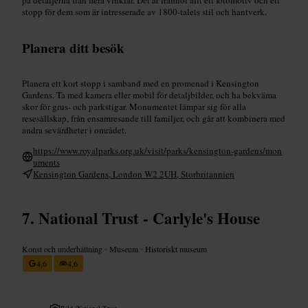
stopp för dem som är intresserade av 1800-talets stil och hantverk.
Planera ditt besök
Planera ett kort stopp i samband med en promenad i Kensington
Gardens. Ta med kamera eller mobil för detaljbilder, och ha bekväma
skor för grus- och parkstigar. Monumentet lämpar sig för alla
resesällskap, från ensamresande till familjer, och går att kombinera med
andra sevärdheter i området.
https://www.royalparks.org.uk/visit/parks/kensington-gardens/mon
uments
Kensington Gardens, London W2 2UH, Storbritannien
National Trust - Carlyle's House
Konst och underhållning
•
Museum
•
Historiskt museum
4,6
4,6
Bild /
National Trust