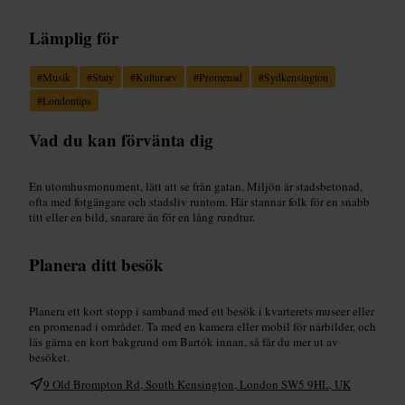
Lämplig för
#
Musik
#
Staty
#
Kulturarv
#
Promenad
#
Sydkensington
#
Londontips
Vad du kan förvänta dig
En utomhusmonument, lätt att se från gatan. Miljön är stadsbetonad,
ofta med fotgängare och stadsliv runtom. Här stannar folk för en snabb
titt eller en bild, snarare än för en lång rundtur.
Planera ditt besök
Planera ett kort stopp i samband med ett besök i kvarterets museer eller
en promenad i området. Ta med en kamera eller mobil för närbilder, och
läs gärna en kort bakgrund om Bartók innan, så får du mer ut av
besöket.
9 Old Brompton Rd, South Kensington, London SW5 9HL, UK