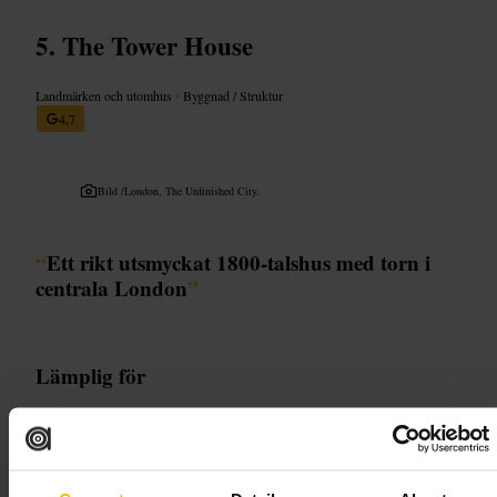
The Tower House
Landmärken och utomhus
•
Byggnad / Struktur
4,7
Bild /
London, The Unfinished City.
“
Ett rikt utsmyckat 1800-talshus med torn i
centrala London
”
Lämplig för
#
Arkitektur
#
Historiskahem
#
Nygotik
#
Interiör
#
Konsthantverk
#
London