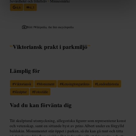
Sevärdheter och friluftsliv
•
Minnesmärke
4,6
4,3
Bild /
Wikipedia, the free encyclopedia
“
Viktoriansk prakt i parkmiljö
”
Lämplig för
#
Viktoriansk
#
Monument
#
Kensingtongardens
#
Londonhistoria
#
Skulptur
#
Fotoställe
Vad du kan förvänta dig
Tät skulptural utsmyckning, allegoriska figurer som representerar konst
och vetenskap, samt en sittande byst av prins Albert under en förgylld
baldakin. Monumentet står öppet i parken, så du kan gå runt och titta
på detaljerna från flera vinklar. Det är framför allt ett fotomotiv och ett