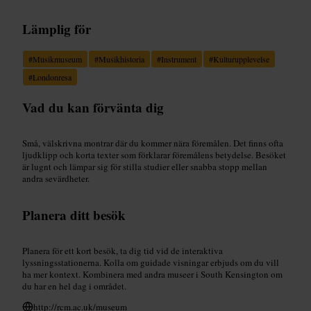
Lämplig för
#
Musikmuseum
#
Musikhistoria
#
Instrument
#
Kulturupplevelse
#
Londonresa
Vad du kan förvänta dig
Små, välskrivna montrar där du kommer nära föremålen. Det finns ofta
ljudklipp och korta texter som förklarar föremålens betydelse. Besöket
är lugnt och lämpar sig för stilla studier eller snabba stopp mellan
andra sevärdheter.
Planera ditt besök
Planera för ett kort besök, ta dig tid vid de interaktiva
lyssningsstationerna. Kolla om guidade visningar erbjuds om du vill
ha mer kontext. Kombinera med andra museer i South Kensington om
du har en hel dag i området.
http://rcm.ac.uk/museum