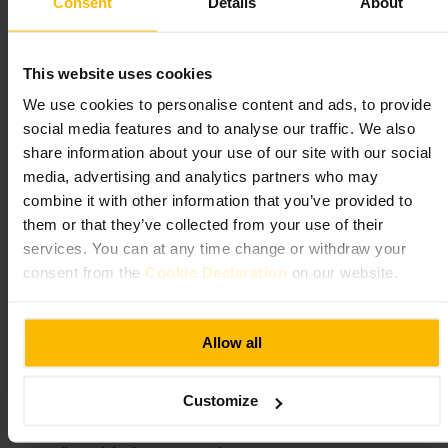
Vad du kan förvänta dig
Consent
Details
About
Du ser en kompakt, detaljrik interiör där många ytor är dekorerade för
hand. Rummen är små jämfört med moderna bostäder, med tydliga
This website uses cookies
konstnärliga inslag i fönster, eldstäder och träarbeten. Tillgången kan
We use cookies to personalise content and ads, to provide
vara begränsad, ibland genom guidade visningar, och delar av huset
hålls som privat bostad.
social media features and to analyse our traffic. We also
share information about your use of our site with our social
Planera ditt besök
media, advertising and analytics partners who may
combine it with other information that you’ve provided to
them or that they’ve collected from your use of their
Kontrollera om visningar behöver bokas i förväg och planera runt en
guidad tur om det erbjuds. Kombinera besöket med en promenad i
services. You can at any time change or withdraw your
närliggande park eller ett museum i området. Ta med bekväma skor,
consent from the
Cookie Declaration
on our website.
och respektera att vissa utrymmen kan vara privata. Fråga om
fotografering och följ anvisningar från personal under rundvandringen.
https://historicengland.org.uk/listing/the-list/list-entry/1225632
29 Melbury Rd, London W14 8AB, UK
Allow all
The Albert Memorial
Customize