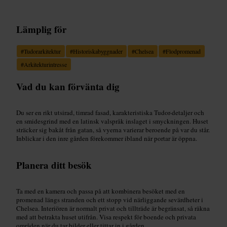
Lämplig för
#
Tudorarkitektur
#
Historiskabyggnader
#
Chelsea
#
Flodpromenad
#
Arkitekturintresse
Vad du kan förvänta dig
Du ser en rikt utsirad, timrad fasad, karakteristiska Tudor-detaljer och
en smidesgrind med en latinsk valspråk inslaget i smyckningen. Huset
sträcker sig bakåt från gatan, så vyerna varierar beroende på var du står.
Inblickar i den inre gården förekommer ibland när portar är öppna.
Planera ditt besök
Ta med en kamera och passa på att kombinera besöket med en
promenad längs stranden och ett stopp vid närliggande sevärdheter i
Chelsea. Interiören är normalt privat och tillträde är begränsat, så räkna
med att betrakta huset utifrån. Visa respekt för boende och privata
områden när du tar bilder eller tittar in i gården.