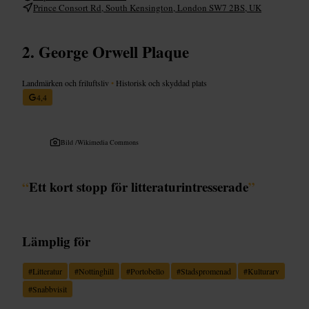
Prince Consort Rd, South Kensington, London SW7 2BS, UK
George Orwell Plaque
Landmärken och friluftsliv
•
Historisk och skyddad plats
4,4
Bild /
Wikimedia Commons
“
Ett kort stopp för litteraturintresserade
”
Lämplig för
#
Litteratur
#
Nottinghill
#
Portobello
#
Stadspromenad
#
Kulturarv
#
Snabbvisit