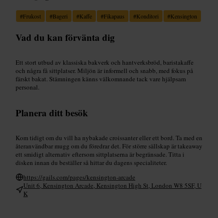
#
Frukost
#
Bageri
#
Kaffe
#
Fikapaus
#
Konditori
#
Kensington
Vad du kan förvänta dig
Ett stort utbud av klassiska bakverk och hantverksbröd, baristakaffe
och några få sittplatser. Miljön är informell och snabb, med fokus på
färskt bakat. Stämningen känns välkomnande tack vare hjälpsam
personal.
Planera ditt besök
Kom tidigt om du vill ha nybakade croissanter eller ett bord. Ta med en
återanvändbar mugg om du föredrar det. För större sällskap är takeaway
ett smidigt alternativ eftersom sittplatserna är begränsade. Titta i
disken innan du beställer så hittar du dagens specialiteter.
https://gails.com/pages/kensington-arcade
Unit 6, Kensington Arcade, Kensington High St, London W8 5SF, U
K