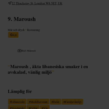
22 Thackeray St, London W8 5ET, UK
Maroush
Mat och dryck
•
Restaurang
4,6
Bild /
Maroush
“
Maroush , äkta libanesiska smaker i en
avskalad, vänlig miljö
”
Lämplig för
#
Libanesiskt
#
Medelhavsmat
#
Delat
#
Familjevänligt
#
Vegetariskt
#
Grillat
#
Vin