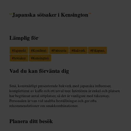
“
Japanska sötsaker i Kensington
”
Lämplig för
#
Japanskt
#
Konditori
#
Patisserie
#
Bakverk
#
Fikapaus
#
Sötsaker
#
Kensington
Vad du kan förvänta dig
Små, konstnärligt presenterade bakverk med japanska influenser,
kompletterat av kaffe och ett urval teer. Interiören är enkel och platsen
har begränsat antal sittplatser, så det är vanligare med takeaway.
Personalen är van vid snabba beställningar och ger ofta
rekommendationer om smakkombinationer.
Planera ditt besök