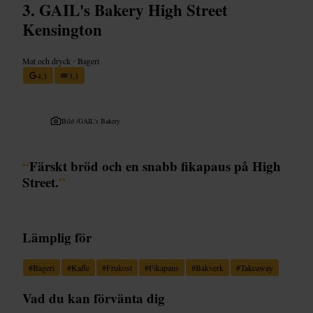
GAIL's Bakery High Street
Kensington
Mat och dryck
•
Bageri
4,1
3,1
Bild /
GAIL's Bakery
“
Färskt bröd och en snabb fikapaus på High
Street.
”
Lämplig för
#
Bageri
#
Kaffe
#
Frukost
#
Fikapaus
#
Bakverk
#
Takeaway
Vad du kan förvänta dig