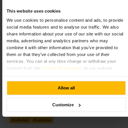
ND, Storbritannien
This website uses cookies
Aux Merveilleux de Fred
We use cookies to personalise content and ads, to provide
social media features and to analyse our traffic. We also
4,4
share information about your use of our site with our social
media, advertising and analytics partners who may
combine it with other information that you’ve provided to
Bild /
Tripadvisor
them or that they’ve collected from your use of their
services. You can at any time change or withdraw your
consent from the
Cookie Declaration
on our website.
“
Franska bakverk för en snabb fika eller en
söt paus.
”
Allow all
Lämplig för
Customize
#
Fika
#
Bageri
#
Bakverk
#
Choklad
#
Fransktkonditori
#
Kaffestund
#
Londonfika