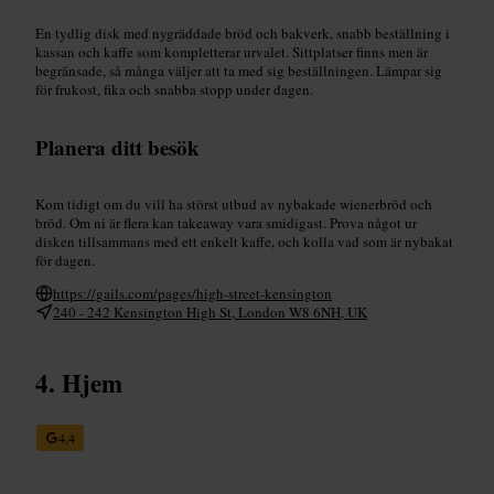
En tydlig disk med nygräddade bröd och bakverk, snabb beställning i
kassan och kaffe som kompletterar urvalet. Sittplatser finns men är
begränsade, så många väljer att ta med sig beställningen. Lämpar sig
för frukost, fika och snabba stopp under dagen.
Planera ditt besök
Kom tidigt om du vill ha störst utbud av nybakade wienerbröd och
bröd. Om ni är flera kan takeaway vara smidigast. Prova något ur
disken tillsammans med ett enkelt kaffe, och kolla vad som är nybakat
för dagen.
https://gails.com/pages/high-street-kensington
240 - 242 Kensington High St, London W8 6NH, UK
Hjem
4,4