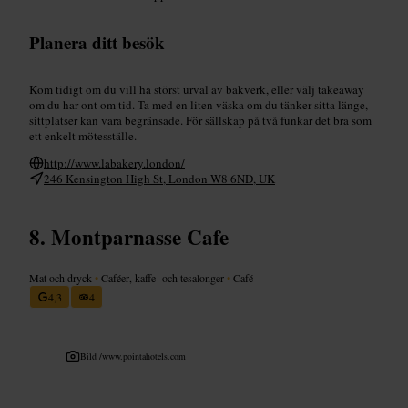
Planera ditt besök
Kom tidigt om du vill ha störst urval av bakverk, eller välj takeaway
om du har ont om tid. Ta med en liten väska om du tänker sitta länge,
sittplatser kan vara begränsade. För sällskap på två funkar det bra som
ett enkelt mötesställe.
http://www.labakery.london/
246 Kensington High St, London W8 6ND, UK
Montparnasse Cafe
Mat och dryck
•
Caféer, kaffe- och tesalonger
•
Café
4,3
4
Bild /
www.pointahotels.com