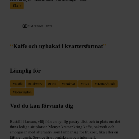
4,7
Bild /
Thatch Travel
“
Kaffe och nybakat i kvartersformat
”
Lämplig för
#
Kaffe
#
Bakverk
#
Deli
#
Frukost
#
Fika
#
HollandPark
#
Kensington
Vad du kan förvänta dig
Beställ i kassan, välj från en synlig pastry-disk och ta plats om det
finns lediga sittplatser. Menyn kretsar kring kaffe, bakverk och
smörgåsar, med alternativ som lämpar sig för frukost, fika eller en
lättare lunch. Service är uppmärksam och informell.