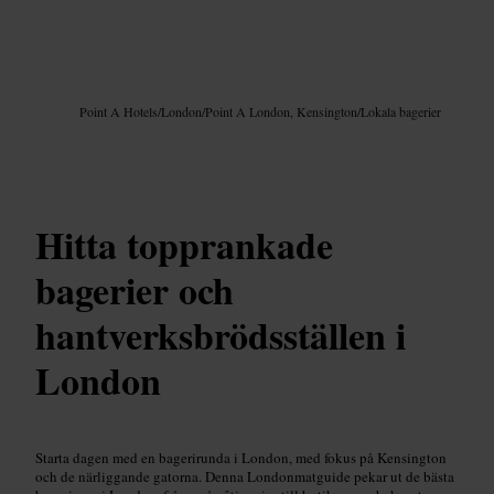
Bild /
Google AI
Point A Hotels
/
London
/
Point A London, Kensington
/
Lokala bagerier
Hitta topprankade
bagerier och
hantverksbrödsställen i
London
Starta dagen med en bagerirunda i London, med fokus på Kensington
och de närliggande gatorna. Denna Londonmatguide pekar ut de bästa