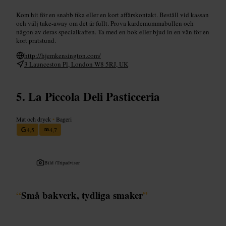
Kom hit för en snabb fika eller en kort affärskontakt. Beställ vid kassan
och välj take-away om det är fullt. Prova kardemummabullen och
någon av deras specialkaffen. Ta med en bok eller bjud in en vän för en
kort pratstund.
http://hjemkensington.com/
3 Launceston Pl, London W8 5RJ, UK
La Piccola Deli Pasticceria
Mat och dryck
•
Bageri
4,5
4,7
Bild /
Tripadvisor
“
Små bakverk, tydliga smaker
”