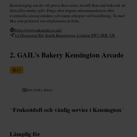
Kom hungrig om du vill prova flera sorter, beställ flera små bakverk att
dela eller smaka själv. Fråga efter dagens rekommendation eller
eventuella säsongssmaker, och nämn allergier vid beställning. Ta med
fika som picknick om sittplatserna är fulla.
https://www.sakurado.co.uk/
14 Gloucester Rd, South Kensington, London SW7 4RB, UK
GAIL's Bakery Kensington Arcade
4,7
Bild /
GAIL's Bakery
“
Frukostdoft och vänlig service i Kensington
”
Lämplig för