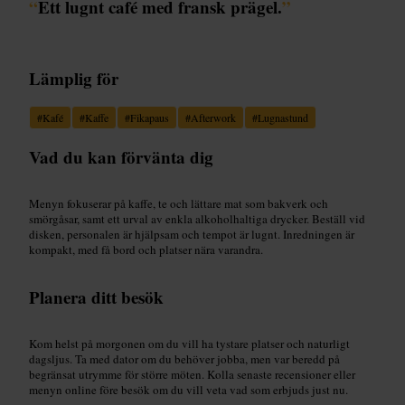
“
Ett lugnt café med fransk prägel.
”
Lämplig för
#
Kafé
#
Kaffe
#
Fikapaus
#
Afterwork
#
Lugnastund
Vad du kan förvänta dig
Menyn fokuserar på kaffe, te och lättare mat som bakverk och
smörgåsar, samt ett urval av enkla alkoholhaltiga drycker. Beställ vid
disken, personalen är hjälpsam och tempot är lugnt. Inredningen är
kompakt, med få bord och platser nära varandra.
Planera ditt besök
Kom helst på morgonen om du vill ha tystare platser och naturligt
dagsljus. Ta med dator om du behöver jobba, men var beredd på
begränsat utrymme för större möten. Kolla senaste recensioner eller
menyn online före besök om du vill veta vad som erbjuds just nu.