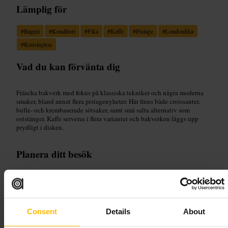
Lämplig för
#
Bageri
#
Konditori
#
Fika
#
Kaffe
#
Pistage
#
Londonfika
#
Kensington
Vad du kan förvänta dig
Fräscha bakverk med fokus på klassiska tekniker och några moderna
smaker, bland annat flera pistagenyheter. Här finns både croissanter,
bulle- och krembaserade sötsaker, samt små salta alternativ som
oststänger. Kaffe serveras i flera varianter och bakverken läggs upp
prydligt i disken.
Planera ditt besök
Kom tidigt om du vill ha extra nygräddade bakverk. Det finns gott om
sittplatser inomhus, så det är ofta lätt att hitta en plats. Ta gärna med
sällskap och beställ flera mindre bakverk att dela, så hinner du prova
fler smaker. Fråga personalen om dagens rekommendationer.
Consent
Details
About
La Piccola Deli Pasticceria, 270 Kensington High St, London W8 6