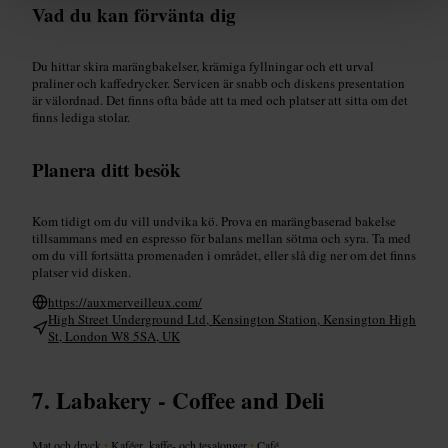
Vad du kan förvänta dig
Du hittar skira marängbakelser, krämiga fyllningar och ett urval
praliner och kaffedrycker. Servicen är snabb och diskens presentation
är välordnad. Det finns ofta både att ta med och platser att sitta om det
finns lediga stolar.
Planera ditt besök
Kom tidigt om du vill undvika kö. Prova en marängbaserad bakelse
tillsammans med en espresso för balans mellan sötma och syra. Ta med
om du vill fortsätta promenaden i området, eller slå dig ner om det finns
platser vid disken.
https://auxmerveilleux.com/
High Street Underground Ltd, Kensington Station, Kensington High
St, London W8 5SA, UK
Labakery - Coffee and Deli
Mat och dryck
•
Kaféer, kaffe- och tesalonger
•
Café