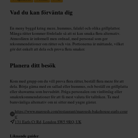
Vad du kan förvänta dig
En meny byggd kring meze, hummus, falafel och olika grillplattor.
Många rätter kommer fördelade så att ni kan smaka flera alternativ.
Atmosfären är informell men ordnad, med personal som ger
rekommendationer om rätter och vin. Portionerna är mättande, vilket
gör det enkelt att dela och prova flera smaker.
Planera ditt besök
Kom med grupp om du vill prova flera rätter, beställ flera meze för att
dela. Börja gärna med en sallad eller hummus, och beställ en grillplatta
eller shawarma som huvudrätt. Fråga personalen om vinförslag eller
smakrekommendationer för att få mest valuta för tallriken. Ta med
barnvänliga alternativ om ni sitter med yngre gäster.
https://www.maroush.com/restaurant/maroush-bakehouse-earls-cour
t/
131 Earls Ct Rd, London SW5 9RQ, UK
Liknande guider