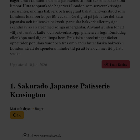
bagerierna i London, från små pâtisseries till butiker som bakar stora
limpor. Hitta topprankade bagerier i London som serverar krispiga
croissanter, smöriga bakverk och noggrant bakat hantverksbröd som
Londons lokalbor köper för veckan. Ge dig ut på jakt efter delikata
japanska och italienska bakverk, parisiska bakverk eller mysiga
skandinaviska kaféer med soliga innergårdar. Använd guiden för att
välja ett snabbt kaffe- och bakverksstopp, planera en lugn förmiddag
eller köpa med dig en limpa hem. Praktiska anteckningar täcker
öppettider, populära varor och tips om var du hittar färska bakverk i
London, så att du spenderar mindre tid på att leta och mer tid på att
smaka.
Uppdaterad
10 juni 2026
11 min läsning
Sakurado Japanese Patisserie
Kensington
Mat och dryck
•
Bageri
4,6
Bild /
www.sakurado.co.uk