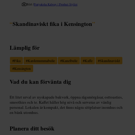
Bild /
Pratyaksha Kalway | Product Stylist
“
Skandinaviskt fika i Kensington
”
Lämplig för
#
Fika
#
Kardemummabulle
#
Kanelbulle
#
Kaffe
#
Skandinaviskt
#
Kensington
Vad du kan förvänta dig
Ett litet urval av nyskapade bakverk, öppna rågsmörgåsar, osttoasties,
smoothies och te. Kaffet håller hög nivå och serveras av vänlig
personal. Lokalen är kompakt, det finns några sittplatser inomhus och
en bänk utomhus.
Planera ditt besök