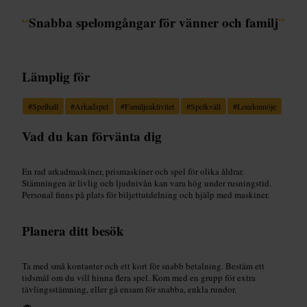
“
Snabba spelomgångar för vänner och familj
”
Lämplig för
#
Spelhall
#
Arkadspel
#
Familjeaktivitet
#
Spelkväll
#
Londonnöje
Vad du kan förvänta dig
En rad arkadmaskiner, prismaskiner och spel för olika åldrar.
Stämningen är livlig och ljudnivån kan vara hög under rusningstid.
Personal finns på plats för biljettutdelning och hjälp med maskiner.
Planera ditt besök
Ta med små kontanter och ett kort för snabb betalning. Bestäm ett
tidsmål om du vill hinna flera spel. Kom med en grupp för extra
tävlingsstämning, eller gå ensam för snabba, enkla rundor.