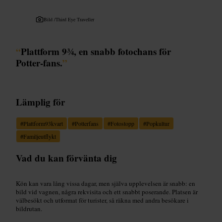
Bild /
Third Eye Traveller
“
Plattform 9¾, en snabb fotochans för
Potter‑fans.
”
Lämplig för
#
Plattform93kvart
#
Potterfans
#
Fotostopp
#
Popkultur
#
Familjeutflykt
Vad du kan förvänta dig
Kön kan vara lång vissa dagar, men själva upplevelsen är snabb: en
bild vid vagnen, några rekvisita och ett snabbt poserande. Platsen är
välbesökt och utformat för turister, så räkna med andra besökare i
bildrutan.