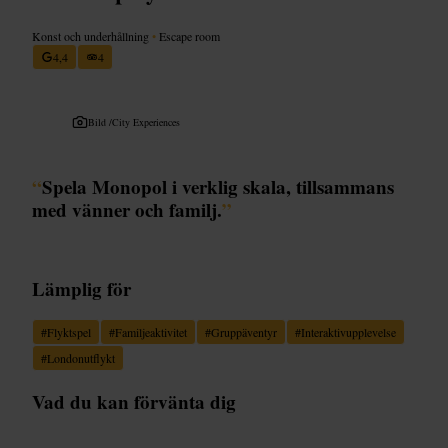
Konst och underhållning
•
Escape room
4,4
4
Bild /
City Experiences
“
Spela Monopol i verklig skala, tillsammans
med vänner och familj.
”
Lämplig för
#
Flyktspel
#
Familjeaktivitet
#
Gruppäventyr
#
Interaktivupplevelse
#
Londonutflykt
Vad du kan förvänta dig