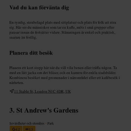
Vad du kan förvänta dig
En rymlig, stenbelagd plats med sittplatser och plats för folk att röra
sig. Här ser du människor som tar en kaffe, möts i små grupper eller
pausar innan de fortsätter vidare. Stämningen är enkel och praktisk,
snarare än festlig.
Planera ditt besök
Planera ett kort stopp här när du vill vila benen eller träffa någon. Ta
med en lätt jacka om det blåser, och en kamera för enkla stadsbilder.
Kombinera besöket med promenader i närområdet eller ett kafébesök i
närheten.
11 Stable St, London N1C 4DR, UK
St Andrew's Gardens
Sevärdheter och utomhus
•
Park
4,2
3,5