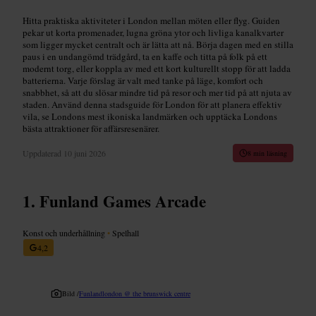
Hitta praktiska aktiviteter i London mellan möten eller flyg. Guiden
pekar ut korta promenader, lugna gröna ytor och livliga kanalkvarter
som ligger mycket centralt och är lätta att nå. Börja dagen med en stilla
paus i en undangömd trädgård, ta en kaffe och titta på folk på ett
modernt torg, eller koppla av med ett kort kulturellt stopp för att ladda
batterierna. Varje förslag är valt med tanke på läge, komfort och
snabbhet, så att du slösar mindre tid på resor och mer tid på att njuta av
staden. Använd denna stadsguide för London för att planera effektiv
vila, se Londons mest ikoniska landmärken och upptäcka Londons
bästa attraktioner för affärsresenärer.
Uppdaterad
10 juni 2026
8 min läsning
Funland Games Arcade
Konst och underhållning
•
Spelhall
4,2
Bild /
Funlandlondon @ the brunswick centre