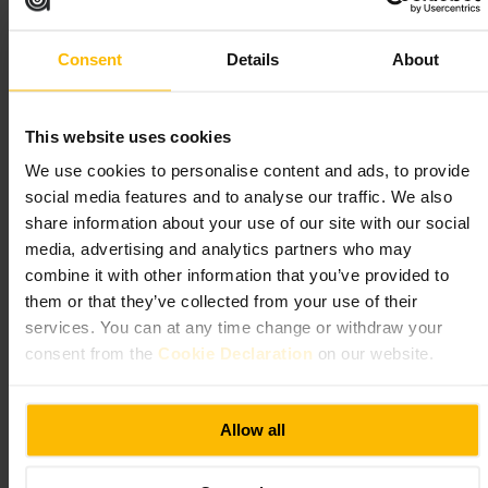
nära vattenkanten.
Regent's Canal Towpath, London N1C 4PQ, UK
Consent
Details
About
The British Library
This website uses cookies
Samhälle och myndigheter
•
Bibliotek
We use cookies to personalise content and ads, to provide
4,5
social media features and to analyse our traffic. We also
share information about your use of our site with our social
media, advertising and analytics partners who may
Bild /
combine it with other information that you’ve provided to
them or that they’ve collected from your use of their
“
Ett nav för böcker, forskning och
services. You can at any time change or withdraw your
utställningar i centrala London
”
consent from the
Cookie Declaration
on our website.
Allow all
Lämplig för