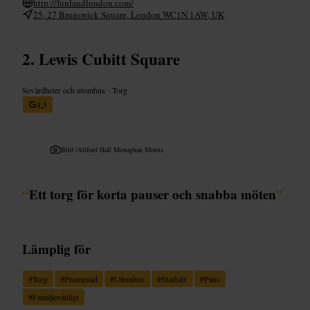
http://funlandlondon.com/
25, 27 Brunswick Square, London WC1N 1AW, UK
Lewis Cubitt Square
Sevärdheter och utomhus
•
Torg
4,5
Bild /
Allford Hall Monaghan Morris
“
Ett torg för korta pauser och snabba möten
”
Lämplig för
#
Torg
#
Promenad
#
Utomhus
#
Stadsliv
#
Paus
#
Familjevänligt