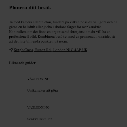
Planera ditt besök
Ta med kamera eller telefon, fundera på vilken pose du vill göra och ha
gärna en halsduk eller jacka i skolans färger för mer karaktär.
Kontrollera om det finns en organiserad fototjänst om du vill ha en
professionell bild. Kombinera besöket med en promenad i området så
att det inte blir enda punkten på resan.
King’s Cross, Euston Rd., London N1C 4AP, UK
Liknande guider
VÄGLEDNING
Unika saker att göra
VÄGLEDNING
Senkvällsställen