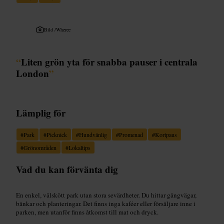
Bild /
Wheree
“
Liten grön yta för snabba pauser i centrala
London
”
Lämplig för
#
Park
#
Picknick
#
Hundvänlig
#
Promenad
#
Kortpaus
#
Grönområden
#
Lokaltips
Vad du kan förvänta dig
En enkel, välskött park utan stora sevärdheter. Du hittar gångvägar,
bänkar och planteringar. Det finns inga kaféer eller försäljare inne i
parken, men utanför finns åtkomst till mat och dryck.