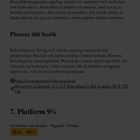
Stora dekorbyggnader, uppdrag som kräver samarbete och spelledare
som leder spelet. Atmosfären är lekfull och intensiv, med inslag av
tävling och tidspress. Aktiviteten är interaktiv och fysiskt rörlig, så
räkna med att stå, gå och samarbeta i korta sprintar mellan stationer.
Planera ditt besök
Boka biljetter i förväg och välj ett omgång som passar din
gruppstorlek. Res lätt och lämna onödiga väskor hemma, eftersom
förvaring kan vara begränsad. Prata ihop er innan spelet om roller och
vem som tar ledningen i olika moment. Om ni föredrar en lugnare
upplevelse, välj en tid utanför helgtopparna.
http://www.monopolylifesized.com/
Monopoly Lifesized, 213-215 Tottenham Ct Rd, London W1T 7PS,
UK
Platform 9¾
Sevärdheter och utomhus
•
Byggnad / Struktur
3,8
3,7