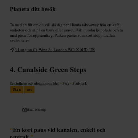
Planera ditt besök
Ta med en filt om du vill slå dig ner. Hämta take-away från ett kafé i
närheten och ät på en bänk eller gräset. Håll hundar kopplade och ta
med påsar för uppsamling. Parken passar som kort stopp mellan
sevärdheter.
3 Langton Cl, Wren St, London WC1X 0HD, UK
Canalside Green Steps
Sevärdheter och utomhusområden
•
Park
•
Stadspark
4,6
5
Bild /
Mindtrip
“
En kort paus vid kanalen, enkelt och
centralt.
”