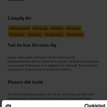
Lämplig för
#
Kanalpromenad
#
Grönstopp
#
Picknick
#
Promenad
#
Fotoplatser
#
Stadslugn
#
Familjevänligt
#
Hundvänligt
Vad du kan förvänta dig
Lugna, terrasserade sittplatser i direkt anslutning till
kanalpromenaden. Det är vanligt med joggare, cyklister och hundägare
som passerar. Stämningen är avslappnad och informell. Serviceutbudet
är begränsat, så planera att ta med det du behöver.
Planera ditt besök
Ta med ett sittunderlag eller en filt om du vill slå dig ner. Köp kaffe
eller takeaway i närheten och kombinera med en promenad längs
kanalen. Håll utkik efter cyklister på towpathen och lämna plats för
dem. Ta med mobil eller kamera för snabba bilder, och tänk på barn