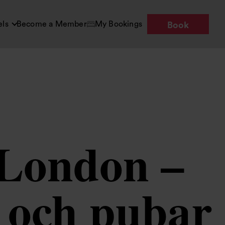
els
Become a Member
My Bookings
Book
 London –
r och pubar