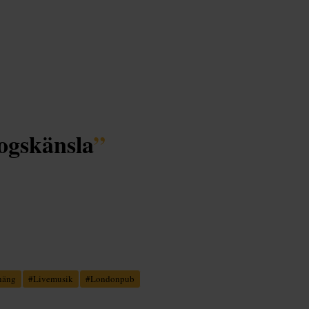
ogskänsla
”
häng
#
Livemusik
#
Londonpub