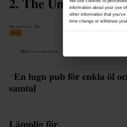
The Union Tavern
We use cookies to personalis
information about your use of
other information that you’ve
time change or withdraw you
Mat och dryck
•
Bar
4,6
Bild /
www.pointahotels.com
“
En lugn pub för enkla öl o
samtal
”
Lämplig för