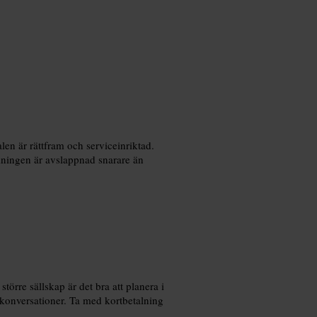
en är rättfram och serviceinriktad.
ämningen är avslappnad snarare än
örre sällskap är det bra att planera i
 konversationer. Ta med kortbetalning