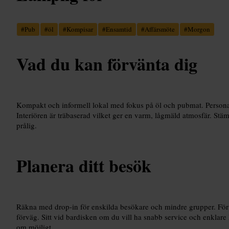
#
Pub
#
öl
#
Kompisar
#
Ensamtid
#
Affärsmöte
#
Morgon
Vad du kan förvänta dig
Kompakt och informell lokal med fokus på öl och pubmat. Personal
Interiören är träbaserad vilket ger en varm, lågmäld atmosfär. St
prålig.
Planera ditt besök
Räkna med drop-in för enskilda besökare och mindre grupper. För st
förväg. Sitt vid bardisken om du vill ha snabb service och enklare
om möjligt.