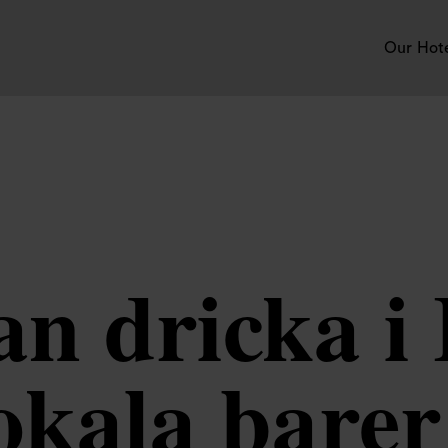
Our Hot
an dricka i
 lokala bare