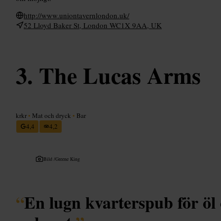
http://www.uniontavernlondon.uk/
52 Lloyd Baker St, London WC1X 9AA, UK
The Lucas Arms
krkr
•
Mat och dryck
•
Bar
4,4
4,2
Bild /
Greene King
“
En lugn kvarterspub för öl 