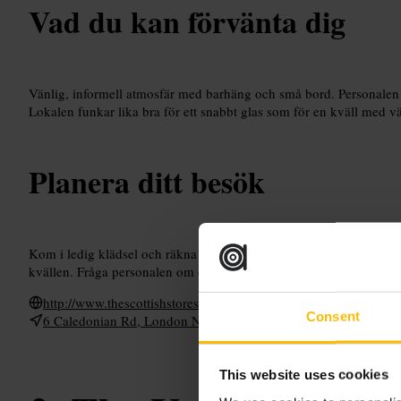
Vad du kan förvänta dig
Vänlig, informell atmosfär med barhäng och små bord. Personalen 
Lokalen funkar lika bra för ett snabbt glas som för en kväll med v
Planera ditt besök
Kom i ledig klädsel och räkna med att beställa i baren. Vill du ha p
kvällen. Fråga personalen om dagens ölutbud och små rätter. Ta m
http://www.thescottishstores.co.uk/
Consent
6 Caledonian Rd, London N1 9DT, UK
This website uses cookies