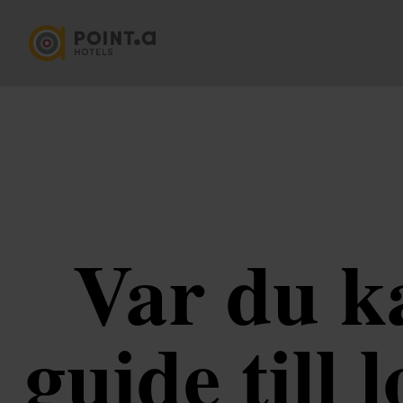
Var du k
guide till