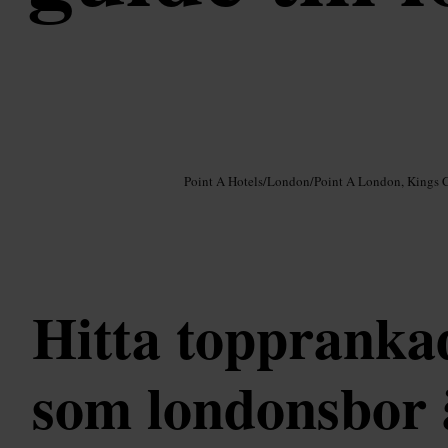
Bild /
Google AI
Point A Hotels
/
London
/
Point A London, Kings 
Hitta toppranka
som londonsbor