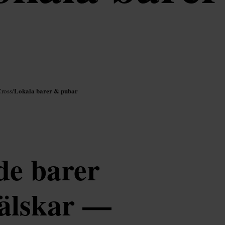
Lokala barer & pubar
Cross
/
de barer
 älskar —