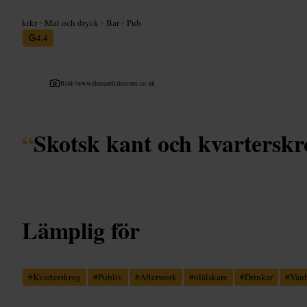
krkr
•
Mat och dryck
•
Bar
•
Pub
4,4
Bild /
www.thescottishstores.co.uk
“
Skotsk kant och kvarterskr
Lämplig för
#
Kvarterskrog
#
Publiv
#
Afterwork
#
ölälskare
#
Drinkar
#
Vän