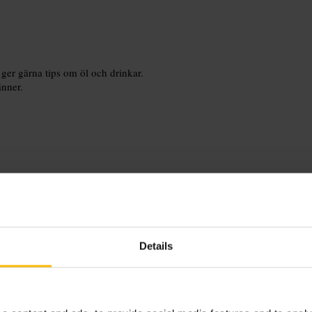
ger gärna tips om öl och drinkar.
änner.
lats vid ett bord, kom tidigare på
ed ID om du planerar att dricka.
Details