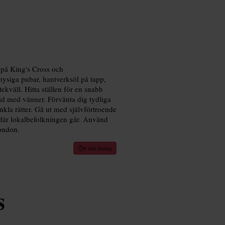
 på King's Cross och
mysiga pubar, hantverksöl på tapp,
ekväll. Hitta ställen för en snabb
tid med vänner. Förvänta dig tydliga
nkla rätter. Gå ut med självförtroende
v där lokalbefolkningen går. Använd
London.
6 min läsning
s