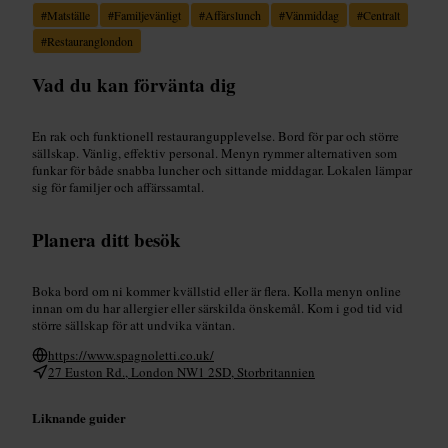
#
Matställe
#
Familjevänligt
#
Affärslunch
#
Vänmiddag
#
Centralt
#
Restauranglondon
Vad du kan förvänta dig
En rak och funktionell restaurangupplevelse. Bord för par och större
sällskap. Vänlig, effektiv personal. Menyn rymmer alternativen som
funkar för både snabba luncher och sittande middagar. Lokalen lämpar
sig för familjer och affärssamtal.
Planera ditt besök
Boka bord om ni kommer kvällstid eller är flera. Kolla menyn online
innan om du har allergier eller särskilda önskemål. Kom i god tid vid
större sällskap för att undvika väntan.
https://www.spagnoletti.co.uk/
27 Euston Rd., London NW1 2SD, Storbritannien
Liknande guider