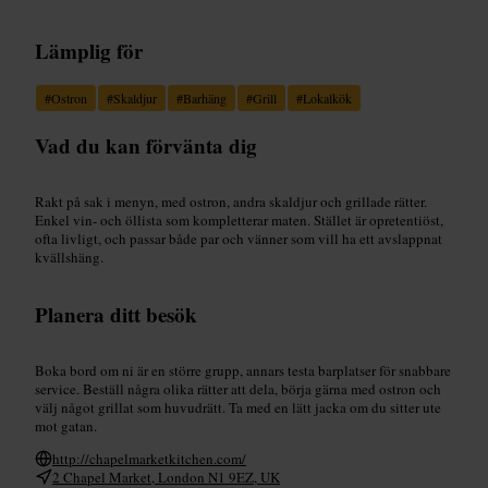
Lämplig för
#
Ostron
#
Skaldjur
#
Barhäng
#
Grill
#
Lokalkök
Vad du kan förvänta dig
Rakt på sak i menyn, med ostron, andra skaldjur och grillade rätter.
Enkel vin- och öllista som kompletterar maten. Stället är opretentiöst,
ofta livligt, och passar både par och vänner som vill ha ett avslappnat
kvällshäng.
Planera ditt besök
Boka bord om ni är en större grupp, annars testa barplatser för snabbare
service. Beställ några olika rätter att dela, börja gärna med ostron och
välj något grillat som huvudrätt. Ta med en lätt jacka om du sitter ute
mot gatan.
http://chapelmarketkitchen.com/
2 Chapel Market, London N1 9EZ, UK