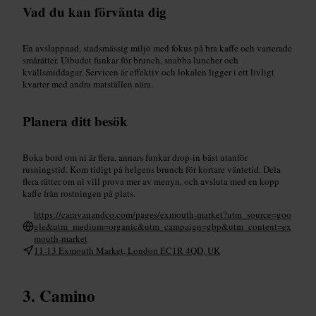
Vad du kan förvänta dig
En avslappnad, stadsmässig miljö med fokus på bra kaffe och varierade
smårätter. Utbudet funkar för brunch, snabba luncher och
kvällsmiddagar. Servicen är effektiv och lokalen ligger i ett livligt
kvarter med andra matställen nära.
Planera ditt besök
Boka bord om ni är flera, annars funkar drop‑in bäst utanför
rusningstid. Kom tidigt på helgens brunch för kortare väntetid. Dela
flera rätter om ni vill prova mer av menyn, och avsluta med en kopp
kaffe från rostningen på plats.
https://caravanandco.com/pages/exmouth-market?utm_source=goo
gle&utm_medium=organic&utm_campaign=gbp&utm_content=ex
mouth-market
11-13 Exmouth Market, London EC1R 4QD, UK
Camino