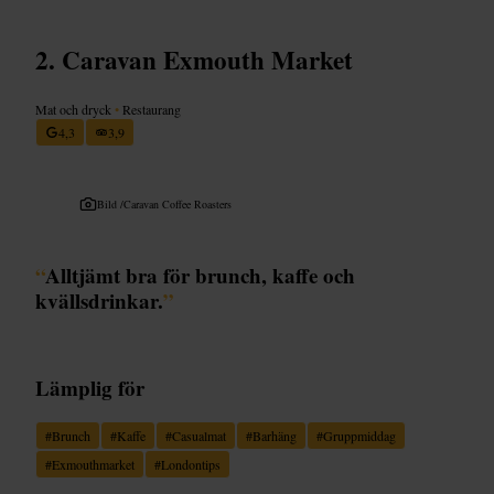
Caravan Exmouth Market
Mat och dryck
•
Restaurang
4,3
3,9
Bild /
Caravan Coffee Roasters
“
Alltjämt bra för brunch, kaffe och
kvällsdrinkar.
”
Lämplig för
#
Brunch
#
Kaffe
#
Casualmat
#
Barhäng
#
Gruppmiddag
#
Exmouthmarket
#
Londontips