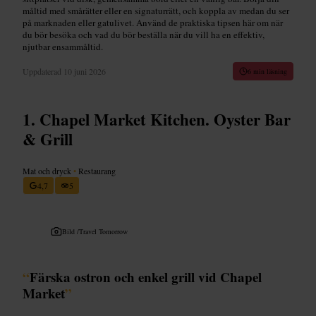
måltid med smårätter eller en signaturrätt, och koppla av medan du ser
på marknaden eller gatulivet. Använd de praktiska tipsen här om när
du bör besöka och vad du bör beställa när du vill ha en effektiv,
njutbar ensammåltid.
Uppdaterad
10 juni 2026
6 min läsning
Chapel Market Kitchen. Oyster Bar
& Grill
Mat och dryck
•
Restaurang
4,7
5
Bild /
Travel Tomorrow
“
Färska ostron och enkel grill vid Chapel
Market
”