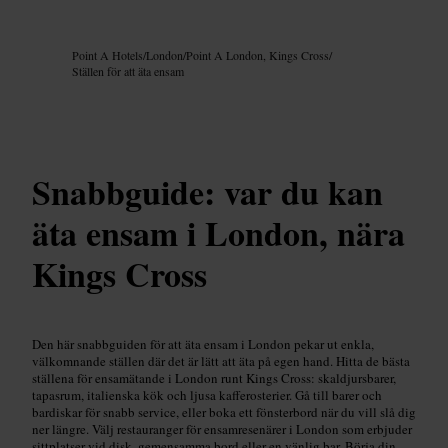
Bild /
Google AI
Point A Hotels
/
London
/
Point A London, Kings Cross
/
Ställen för att äta ensam
Snabbguide: var du kan
äta ensam i London, nära
Kings Cross
Den här snabbguiden för att äta ensam i London pekar ut enkla,
välkomnande ställen där det är lätt att äta på egen hand. Hitta de bästa
ställena för ensamätande i London runt Kings Cross: skaldjursbarer,
tapasrum, italienska kök och ljusa kafferosterier. Gå till barer och
bardiskar för snabb service, eller boka ett fönsterbord när du vill slå dig
ner längre. Välj restauranger för ensamresenärer i London som erbjuder
sittplatser vid disk, gemensamma bord eller en vänlig bar. Börja din