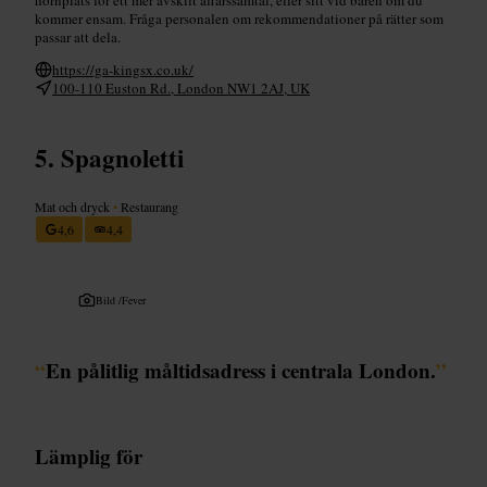
kommer ensam. Fråga personalen om rekommendationer på rätter som
passar att dela.
https://ga-kingsx.co.uk/
100-110 Euston Rd., London NW1 2AJ, UK
Spagnoletti
Mat och dryck
•
Restaurang
4,6
4,4
Bild /
Fever
“
En pålitlig måltidsadress i centrala London.
”
Lämplig för