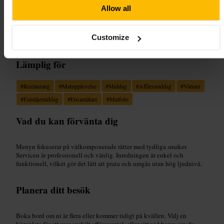
Allow all
“
Modern mat i en avsvald, avslappnad miljö.
”
Customize
Lämplig för
#
Restaurang
#
Matupplevelse
#
Middag
#
Affärsmiddag
#
Vänner
#
Familjemiddag
#
Ensamätare
#
Matfoto
Vad du kan förvänta dig
Menyn fokuserar på välkomponerade rätter med tydliga smaker.
Servicen är professionell och vänlig. Inredningen är enkel och
funktionell, vilket gör det lätt att prata och umgås utan hög ljudnivå.
Planera ditt besök
Boka bord om ni är flera eller kommer tidigt på kvällen. Välj en
hörnplats för ett mer avskilt affärssamtal, eller sitt vid baren om du