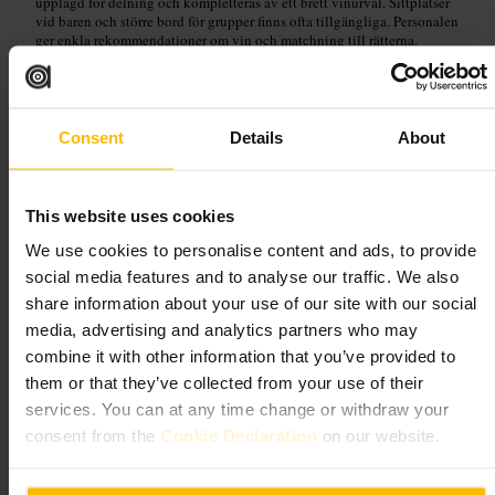
upplagd för delning och kompletteras av ett brett vinurval. Sittplatser
vid baren och större bord för grupper finns ofta tillgängliga. Personalen
ger enkla rekommendationer om vin och matchning till rätterna.
Planera ditt besök
Consent
Details
About
Boka bord om ni kommer kvällstid eller i helgen. Kom i sällskap om
du vill prova flera rätter. Be personalen om vinförslag. Välj barplats om
du vill ha snabbare service och bättre utsikt över köket.
This website uses cookies
https://camino.uk.com/restaurant/kings-cross/?utm_source=google
&utm_medium=local&utm_campaign=kingscross
We use cookies to personalise content and ads, to provide
290 - 292 Pentonville Rd, London N1 9NR, UK
social media features and to analyse our traffic. We also
share information about your use of our site with our social
GA KINGSX
media, advertising and analytics partners who may
combine it with other information that you’ve provided to
them or that they’ve collected from your use of their
Mat och dryck
•
Restaurang
4,5
4,2
services. You can at any time change or withdraw your
consent from the
Cookie Declaration
on our website.
Bild /
GA KingsX