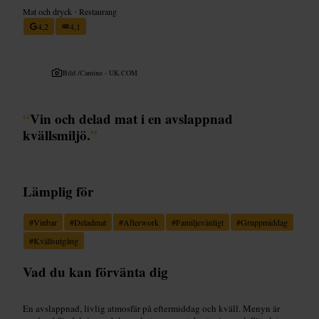
Mat och dryck
•
Restaurang
4,2
4,1
Bild /
Camino - UK.COM
“
Vin och delad mat i en avslappnad
kvällsmiljö.
”
Lämplig för
#
Vinbar
#
Deladmat
#
Afterwork
#
Familjevänligt
#
Gruppmiddag
#
Kvällsutgång
Vad du kan förvänta dig
En avslappnad, livlig atmosfär på eftermiddag och kväll. Menyn är