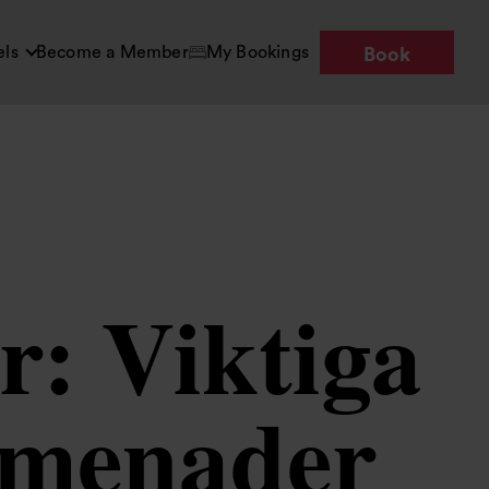
els
Become a Member
My Bookings
Book
: Viktiga
omenader