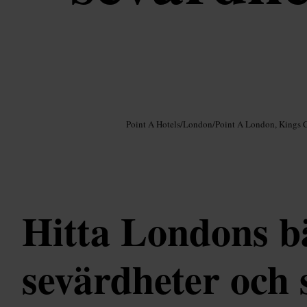
Bild /
Google AI
Point A Hotels
/
London
/
Point A London, Kings 
Hitta Londons b
sevärdheter och 