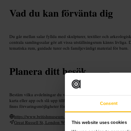
Vad du kan förvänta dig
Du går mellan salar fyllda med skulpturer, textilier och arkeologi
centrala samlingssalar gör att vissa utställningsrum känns livliga. 
tematiska rum, guidade turer och familjevänligt material för barn.
Planera ditt besök
Bestäm vilka avdelningar du vill se innan du går in, det gör besök
karta eller app och slå upp tillfälliga utställningar i förväg. Ta m
Consent
finns förvaringsmöjligheter för större bagage och kaféer för pauser
https://www.britishmuseum.org/
Great Russell St, London WC1B 3DG, UK
This website uses cookies