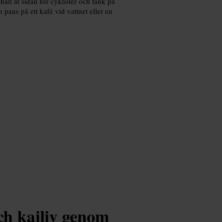
åll åt sidan för cyklister och tänk på
paus på ett kafé vid vattnet eller en
h kajliv genom