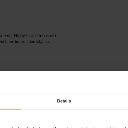
ska fynd. Högre besöksfrekvens i
Det finns informationsskyltar,
et mer effektivt. Ladda ner museets
ed en lätt väska och bekväma skor. Det
Details
.