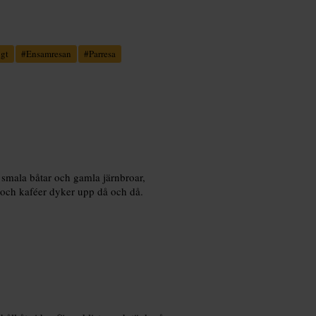
igt
#
Ensamresan
#
Parresa
 smala båtar och gamla järnbroar,
 och kaféer dyker upp då och då.