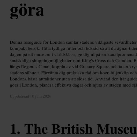
göra
Denna reseguide för London samlar stadens viktigaste sevärdheter o
kompakt besök. Hitta tydliga rutter och tidsråd så att du ägnar tiden
dagen på ett museum i världsklass, ge dig ut på en kanalpromena
småskaliga shoppingmöjligheter runt King's Cross och Camden. 
längs Regent's Canal, koppla av vid Granary Square och ta en kry
stadens silhuett. Förvänta dig praktiska råd om köer, biljettköp och 
Londons bästa attraktioner utan att slösa tid. Använd den här guide
göra i London, planera effektiva dagar och njuta av staden med sj
Uppdaterad
10 juni 2026
The British Muse