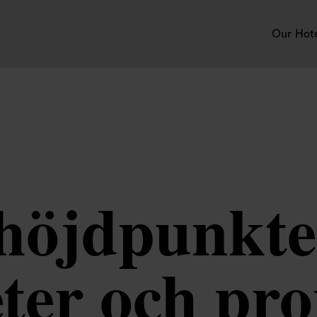
Our Hot
höjdpunkter
eter och pr