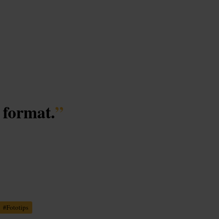
 format.
”
#
Fototips