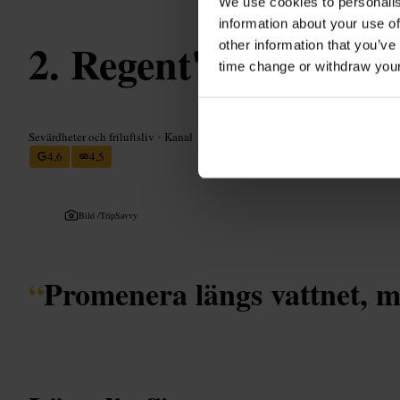
We use cookies to personalis
information about your use of
Regent's Canal
other information that you’ve
time change or withdraw you
Sevärdheter och friluftsliv
•
Kanal
4,6
4,5
Bild /
TripSavvy
“
Promenera längs vattnet, mit