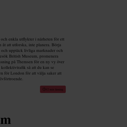
ch enkla utflykter i närheten för ett
 åt att utforska, inte planera. Börja
d och upptäck livliga marknader och
Besök British Museum, promenera
ssning på Themsen för en ny vy över
kollektivtrafik så att du kan se
n för London för att välja saker att
älvförtroende.
12 min läsning
um