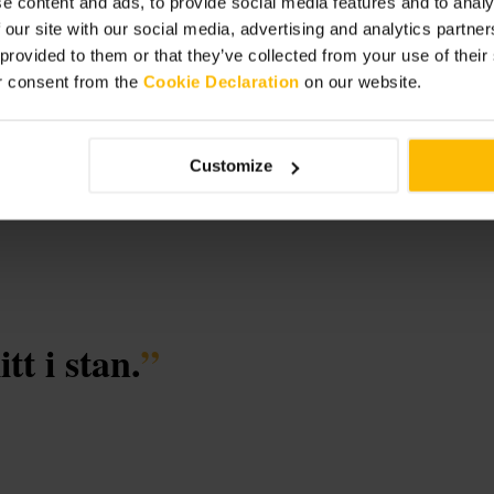
e content and ads, to provide social media features and to analy
 our site with our social media, advertising and analytics partn
 provided to them or that they’ve collected from your use of thei
r consent from the
Cookie Declaration
on our website.
Customize
t i stan.
”