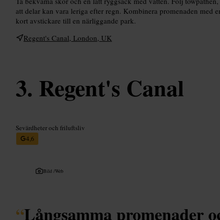
Ta bekväma skor och en lätt ryggsäck med vatten. Följ towpathen, h
att delar kan vara leriga efter regn. Kombinera promenaden med en 
kort avstickare till en närliggande park.
Regent's Canal, London, UK
Regent's Canal
Sevärdheter och friluftsliv
4,6
Bild /
Web
“
Långsamma promenader oc