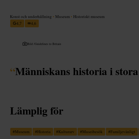
Konst och underhållning
•
Museum
•
Historiskt museum
4,7
4,6
Bild /
Guidelines to Britain
“
Människans historia i stora
Lämplig för
#
Museum
#
Historia
#
Kulturarv
#
Museibesök
#
Familjevänligt