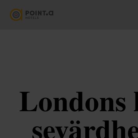
Londons 
sevärdh