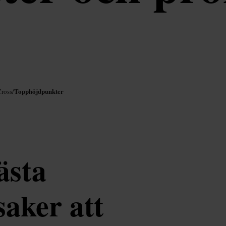
Topphöjdpunkter
Cross
/
ästa
saker att