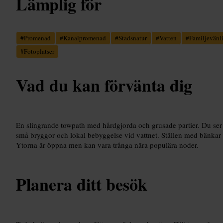
Lämplig för
#
Promenad
#
Kanalpromenad
#
Stadsnatur
#
Vatten
#
Familjevänl
#
Fotoplatser
Vad du kan förvänta dig
En slingrande towpath med hårdgjorda och grusade partier. Du ser
små bryggor och lokal bebyggelse vid vattnet. Ställen med bänkar
Ytorna är öppna men kan vara trånga nära populära noder.
Planera ditt besök