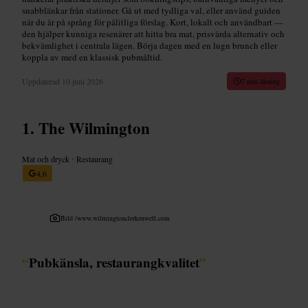
snabblänkar från stationer. Gå ut med tydliga val, eller använd guiden
när du är på språng för pålitliga förslag. Kort, lokalt och användbart —
den hjälper kunniga resenärer att hitta bra mat, prisvärda alternativ och
bekvämlighet i centrala lägen. Börja dagen med en lugn brunch eller
koppla av med en klassisk pubmåltid.
Uppdaterad
10 juni 2026
7 min läsning
The Wilmington
Mat och dryck
•
Restaurang
4,6
Bild /
www.wilmingtonclerkenwell.com
“
Pubkänsla, restaurangkvalitet
”