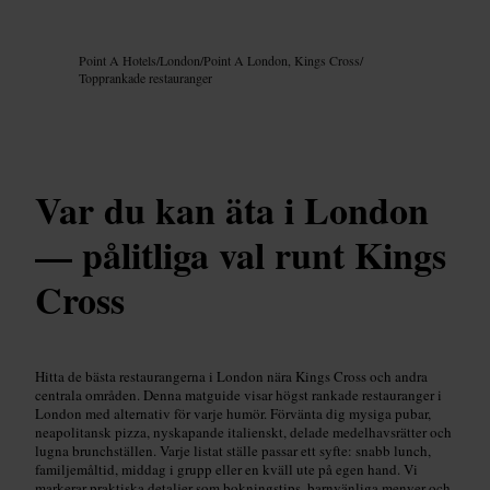
Bild /
Google AI
Point A Hotels
/
London
/
Point A London, Kings Cross
/
Topprankade restauranger
Var du kan äta i London
— pålitliga val runt Kings
Cross
Hitta de bästa restaurangerna i London nära Kings Cross och andra
centrala områden. Denna matguide visar högst rankade restauranger i
London med alternativ för varje humör. Förvänta dig mysiga pubar,
neapolitansk pizza, nyskapande italienskt, delade medelhavsrätter och
lugna brunchställen. Varje listat ställe passar ett syfte: snabb lunch,
familjemåltid, middag i grupp eller en kväll ute på egen hand. Vi
markerar praktiska detaljer som bokningstips, barnvänliga menyer och