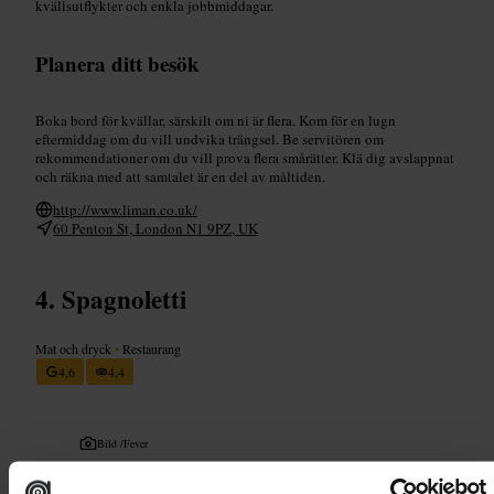
kvällsutflykter och enkla jobbmiddagar.
Planera ditt besök
Boka bord för kvällar, särskilt om ni är flera. Kom för en lugn
eftermiddag om du vill undvika trängsel. Be servitören om
rekommendationer om du vill prova flera smårätter. Klä dig avslappnat
och räkna med att samtalet är en del av måltiden.
http://www.liman.co.uk/
60 Penton St, London N1 9PZ, UK
Spagnoletti
Mat och dryck
•
Restaurang
4,6
4,4
Bild /
Fever