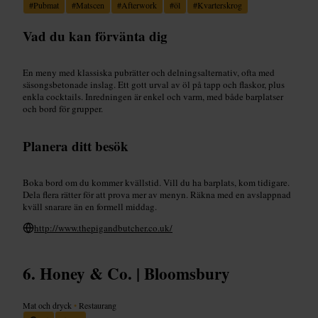
#
Pubmat
#
Matscen
#
Afterwork
#
öl
#
Kvarterskrog
Vad du kan förvänta dig
En meny med klassiska pubrätter och delningsalternativ, ofta med
säsongsbetonade inslag. Ett gott urval av öl på tapp och flaskor, plus
enkla cocktails. Inredningen är enkel och varm, med både barplatser
och bord för grupper.
Planera ditt besök
Boka bord om du kommer kvällstid. Vill du ha barplats, kom tidigare.
Dela flera rätter för att prova mer av menyn. Räkna med en avslappnad
kväll snarare än en formell middag.
http://www.thepigandbutcher.co.uk/
Honey & Co. | Bloomsbury
Mat och dryck
•
Restaurang