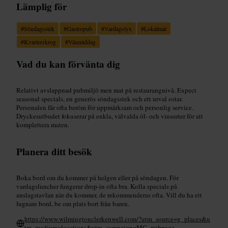
Lämplig för
#
Söndagsstek
#
Gastropub
#
Vardagslyx
#
Lokalmat
#
Kvarterskrog
#
Vänmiddag
Vad du kan förvänta dig
Relativt avslappnad pubmiljö men mat på restaurangnivå. Expect
seasonal specials, en generös söndagsstek och ett urval ostar.
Personalen får ofta beröm för uppmärksam och personlig service.
Dryckesutbudet fokuserar på enkla, välvalda öl- och vinsorter för att
komplettera maten.
Planera ditt besök
Boka bord om du kommer på helgen eller på söndagen. För
vardagsluncher fungerar drop-in ofta bra. Kolla specials på
anslagstavlan när du kommer, de rekommenderas ofta. Vill du ha ett
lugnare bord, be om plats bort från baren.
https://www.wilmingtonclerkenwell.com/?utm_source=g_places&u
tm_medium=locations&utm_campaign=MC_pubpage