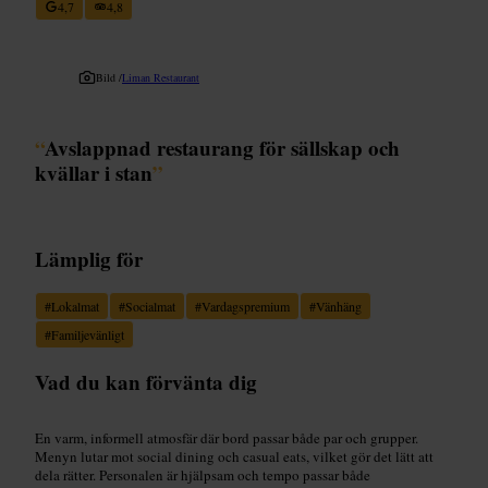
4,7
4,8
Bild /
Liman Restaurant
“
Avslappnad restaurang för sällskap och
kvällar i stan
”
Lämplig för
#
Lokalmat
#
Socialmat
#
Vardagspremium
#
Vänhäng
#
Familjevänligt
Vad du kan förvänta dig
En varm, informell atmosfär där bord passar både par och grupper.
Menyn lutar mot social dining och casual eats, vilket gör det lätt att
dela rätter. Personalen är hjälpsam och tempo passar både