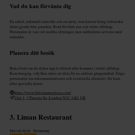
Vad du kan förvänta dig
En enkel, informell atmosfär och en meny som kretsar kring italienska
rätter gjorda från grunden. Bord för både par och större sällskap.
Personalen är van vid snabba sittningar, men måltiderna serveras med
omtanke.
Planera ditt besök
Boka bord om du dyker upp kvällstid eller kommer i större sällskap.
Kom hungrig, välj flera rätter att dela för en enklare gruppmåltid. Fråga
personalen om rekommendationer och eventuella alternativ för barn
eller speciella dieter.
https://www.fattoamanopizza.com/
Unit 1, 3 Pancras Sq, London N1C 4AG, UK
Liman Restaurant
Mat och dryck
•
Restaurang