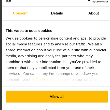
“
En pålitlig måltidsadress i centrala London.
”
Consent
Details
About
Lämplig för
This website uses cookies
#
Matställe
#
Familjevänligt
#
Affärslunch
#
Vänmiddag
#
Centralt
We use cookies to personalise content and ads, to provide
#
Restauranglondon
social media features and to analyse our traffic. We also
share information about your use of our site with our social
Vad du kan förvänta dig
media, advertising and analytics partners who may
combine it with other information that you’ve provided to
En rak och funktionell restaurangupplevelse. Bord för par och större
them or that they’ve collected from your use of their
sällskap. Vänlig, effektiv personal. Menyn rymmer alternativen som
funkar för både snabba luncher och sittande middagar. Lokalen lämpar
services. You can at any time change or withdraw your
sig för familjer och affärssamtal.
consent from the
Cookie Declaration
on our website.
Planera ditt besök
Allow all
Boka bord om ni kommer kvällstid eller är flera. Kolla menyn online
innan om du har allergier eller särskilda önskemål. Kom i god tid vid