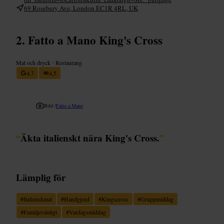
69 Rosebery Ave, London EC1R 4RL, UK
Fatto a Mano King's Cross
Mat och dryck
•
Restaurang
4,7
4,5
Bild /
Fatto a Mano
“
Äkta italienskt nära King's Cross.
”
Lämplig för
#
Italienskmat
#
Handgjord
#
Kingscross
#
Gruppmiddag
#
Familjevänligt
#
Vardagsmiddag