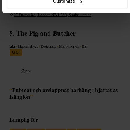
större sällskap för att undvika väntan.
Customize
https://www.spagnoletti.co.uk/
27 Euston Rd., London NW1 2SD, Storbritannien
The Pig and Butcher
krkr
•
Mat och dryck
•
Restaurang
•
Mat och dryck
•
Bar
4,4
Bild /
“
Pubmat och avslappnat barhäng i hjärtat av
Islington
”
Lämplig för