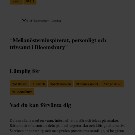
4,5
4,3
Bild /
Bloomsbury - London
“
Mellanösterninspirerat, personligt och
trivsamt i Bloomsbury
”
Lämplig för
#
Matställe
#
Brunch
#
Mellanöstern
#
Delningsrätter
#
Vegetariskt
#
Bloomsbury
Vad du kan förvänta dig
Du kan räkna med en varm, informell atmosfär och fokus på smaker.
Rätterna är ofta små att dela på, med vegetariska och köttiga alternativ.
Servicen är personlig och menyvalen presenteras muntligt, så be gärna