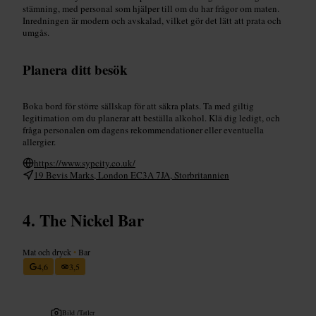
stämning, med personal som hjälper till om du har frågor om maten.
Inredningen är modern och avskalad, vilket gör det lätt att prata och
umgås.
Planera ditt besök
Boka bord för större sällskap för att säkra plats. Ta med giltig
legitimation om du planerar att beställa alkohol. Klä dig ledigt, och
fråga personalen om dagens rekommendationer eller eventuella
allergier.
https://www.sypcity.co.uk/
19 Bevis Marks, London EC3A 7JA, Storbritannien
The Nickel Bar
Mat och dryck
•
Bar
4,6
3,5
Bild /
Tatler