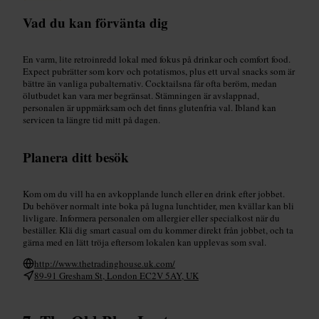
Vad du kan förvänta dig
En varm, lite retroinredd lokal med fokus på drinkar och comfort food.
Expect pubrätter som korv och potatismos, plus ett urval snacks som är
bättre än vanliga pubalternativ. Cocktailsna får ofta beröm, medan
ölutbudet kan vara mer begränsat. Stämningen är avslappnad,
personalen är uppmärksam och det finns glutenfria val. Ibland kan
servicen ta längre tid mitt på dagen.
Planera ditt besök
Kom om du vill ha en avkopplande lunch eller en drink efter jobbet.
Du behöver normalt inte boka på lugna lunchtider, men kvällar kan bli
livligare. Informera personalen om allergier eller specialkost när du
beställer. Klä dig smart casual om du kommer direkt från jobbet, och ta
gärna med en lätt tröja eftersom lokalen kan upplevas som sval.
http://www.thetradinghouse.uk.com/
89-91 Gresham St, London EC2V 5AY, UK