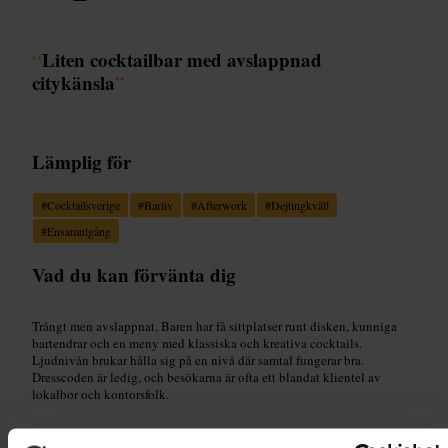
“
Liten cocktailbar med avslappnad
citykänsla
”
Lämplig för
#
Cocktailsverige
#
Barliv
#
Afterwork
#
Dejtingkväll
#
Ensamutgång
Vad du kan förvänta dig
Trångt men avslappnat. Baren har få sittplatser runt disken, kunniga
bartendrar och en meny med klassiska och kreativa cocktails.
Ljudnivån brukar hålla sig på en nivå där samtal fungerar bra.
Dresscoden är ledig, och besökarna är ofta ett blandat klientel av
lokalbor och kontorsfolk.
Planera ditt besök