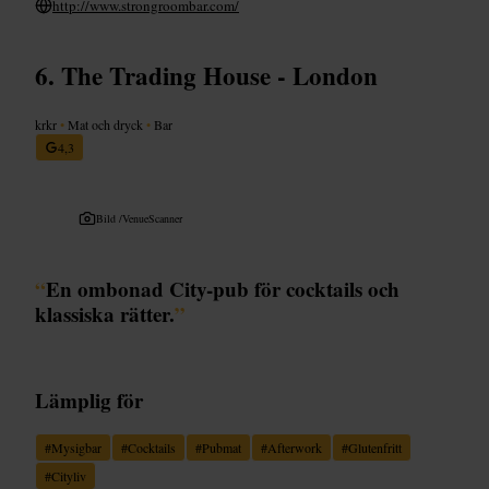
http://www.strongroombar.com/
The Trading House - London
krkr
•
Mat och dryck
•
Bar
4,3
Bild /
VenueScanner
“
En ombonad City-pub för cocktails och
klassiska rätter.
”
Lämplig för
#
Mysigbar
#
Cocktails
#
Pubmat
#
Afterwork
#
Glutenfritt
#
Cityliv