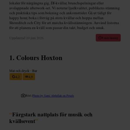
lokaler för närgångna gig, DJ‑kvällar, brunchspelningar eller
avslappnade afterwork‑set. Vi noterar ljudkvalitet, publikens stämning
och praktiska tips som bokning och ankomsttider. Gå ut tidigt för
happy hour, boka i förväg på stora kvällar och hoppa mellan
Shoreditch och City för att matcha kvällsstämningen. Använd listorna
för att planera en kväll som passar din takt, budget och smak.
Uppdaterad
10 juni 2026
8 min läsning
Colours Hoxton
Mat och dryck
•
Bar
4,2
4,9
Bild /
Photo by Sami Abdullah on Pexels
“
Färgstark nattplats för musik och
kvällsevent
”