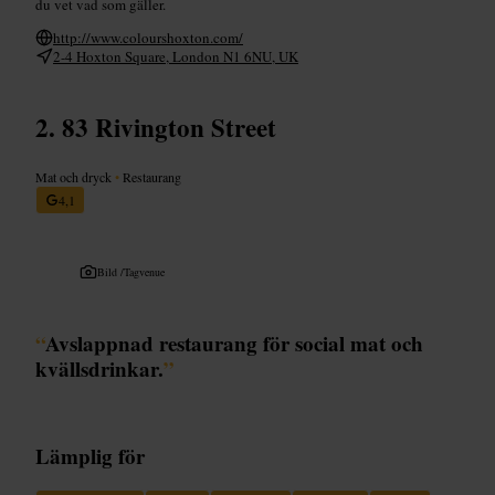
du vet vad som gäller.
http://www.colourshoxton.com/
2-4 Hoxton Square, London N1 6NU, UK
83 Rivington Street
Mat och dryck
•
Restaurang
4,1
Bild /
Tagvenue
“
Avslappnad restaurang för social mat och
kvällsdrinkar.
”
Lämplig för