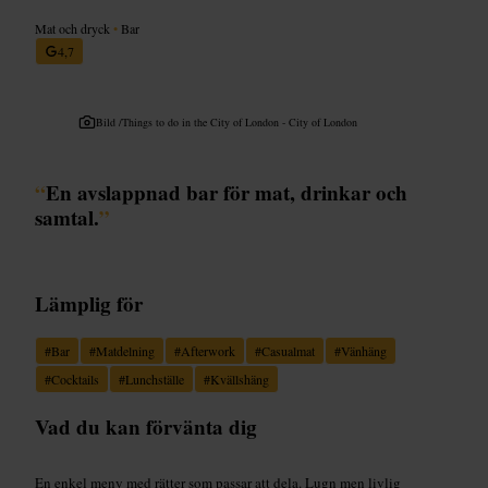
Mat och dryck
•
Bar
4,7
Bild /
Things to do in the City of London - City of London
“
En avslappnad bar för mat, drinkar och
samtal.
”
Lämplig för
#
Bar
#
Matdelning
#
Afterwork
#
Casualmat
#
Vänhäng
#
Cocktails
#
Lunchställe
#
Kvällshäng
Vad du kan förvänta dig
En enkel meny med rätter som passar att dela. Lugn men livlig