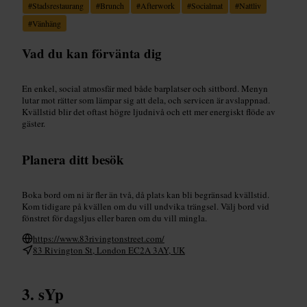
#
Stadsrestaurang
#
Brunch
#
Afterwork
#
Socialmat
#
Nattliv
#
Vänhäng
Vad du kan förvänta dig
En enkel, social atmosfär med både barplatser och sittbord. Menyn
lutar mot rätter som lämpar sig att dela, och servicen är avslappnad.
Kvällstid blir det oftast högre ljudnivå och ett mer energiskt flöde av
gäster.
Planera ditt besök
Boka bord om ni är fler än två, då plats kan bli begränsad kvällstid.
Kom tidigare på kvällen om du vill undvika trängsel. Välj bord vid
fönstret för dagsljus eller baren om du vill mingla.
https://www.83rivingtonstreet.com/
83 Rivington St, London EC2A 3AY, UK
sYp