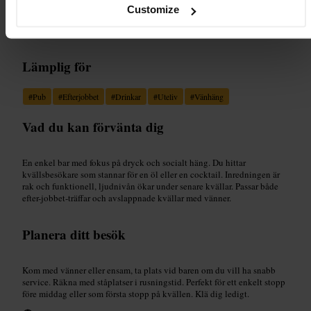
kvällar.
”
Customize
Lämplig för
#
Pub
#
Efterjobbet
#
Drinkar
#
Uteliv
#
Vänhäng
Vad du kan förvänta dig
En enkel bar med fokus på dryck och socialt häng. Du hittar
kvällsbesökare som stannar för en öl eller en cocktail. Inredningen är
rak och funktionell, ljudnivån ökar under senare kvällar. Passar både
efter-jobbet-träffar och avslappnade kvällar med vänner.
Planera ditt besök
Kom med vänner eller ensam, ta plats vid baren om du vill ha snabb
service. Räkna med ståplatser i rusningstid. Perfekt för ett enkelt stopp
före middag eller som första stopp på kvällen. Klä dig ledigt.