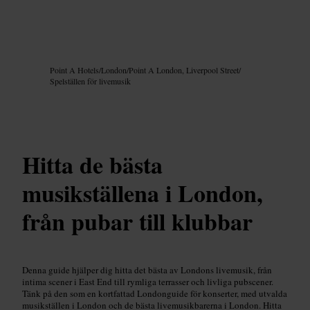
Bild /
Google AI
Point A Hotels
/
London
/
Point A London, Liverpool Street
/
Spelställen för livemusik
Hitta de bästa
musikställena i London,
från pubar till klubbar
Denna guide hjälper dig hitta det bästa av Londons livemusik, från
intima scener i East End till rymliga terrasser och livliga pubscener.
Tänk på den som en kortfattad Londonguide för konserter, med utvalda
musikställen i London och de bästa livemusikbarerna i London. Hitta