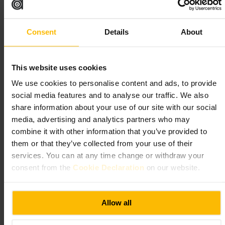
Kom tidigt om ni är fler som vill sitta vid disken, annars fungerar det
Consent
Details
About
bra för par eller solo. Fråga bartendern om rekommendationer om du
vill prova något nytt. Ta med giltig ID om du ser ut att vara underlagd
ålderskontroll.
https://www.thened.com/london/restaurants/the-nickel-bar?utm_so
This website uses cookies
urce=google&utm_medium=local&utm_campaign=bar-thenickelba
r
We use cookies to personalise content and ads, to provide
27 Poultry, London EC2R 8AJ, UK
social media features and to analyse our traffic. We also
share information about your use of our site with our social
Strongroom Bar
media, advertising and analytics partners who may
combine it with other information that you’ve provided to
them or that they’ve collected from your use of their
krkr
•
Mat och dryck
•
Bar
•
Pub
services. You can at any time change or withdraw your
4,2
3,5
consent from the
Cookie Declaration
on our website.
Bild /
Adam Fenner
Allow all
“
En avslappnad pub för after work och sena