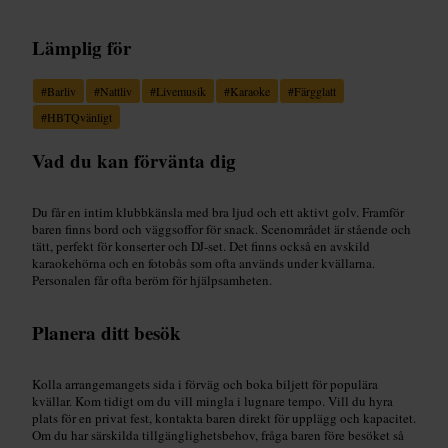
Lämplig för
#
Barliv
#
Nattliv
#
Livemusik
#
Karaoke
#
Färgglatt
#
HBTQvänligt
Vad du kan förvänta dig
Du får en intim klubbkänsla med bra ljud och ett aktivt golv. Framför
baren finns bord och väggsoffor för snack. Scenområdet är stående och
tätt, perfekt för konserter och DJ-set. Det finns också en avskild
karaokehörna och en fotobås som ofta används under kvällarna.
Personalen får ofta beröm för hjälpsamheten.
Planera ditt besök
Kolla arrangemangets sida i förväg och boka biljett för populära
kvällar. Kom tidigt om du vill mingla i lugnare tempo. Vill du hyra
plats för en privat fest, kontakta baren direkt för upplägg och kapacitet.
Om du har särskilda tillgänglighetsbehov, fråga baren före besöket så