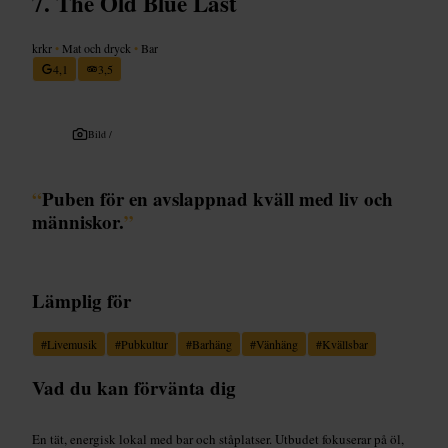
The Old Blue Last
krkr
•
Mat och dryck
•
Bar
4,1
3,5
Bild /
“
Puben för en avslappnad kväll med liv och
människor.
”
Lämplig för
#
Livemusik
#
Pubkultur
#
Barhäng
#
Vänhäng
#
Kvällsbar
Vad du kan förvänta dig
En tät, energisk lokal med bar och ståplatser. Utbudet fokuserar på öl,