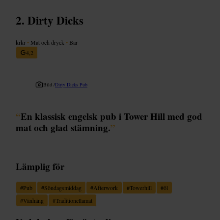
Dirty Dicks
krkr
•
Mat och dryck
•
Bar
4,2
Bild /
Dirty Dicks Pub
“
En klassisk engelsk pub i Tower Hill med god
mat och glad stämning.
”
Lämplig för
#
Pub
#
Söndagsmiddag
#
Afterwork
#
Towerhill
#
öl
#
Vänhäng
#
Traditionellamat