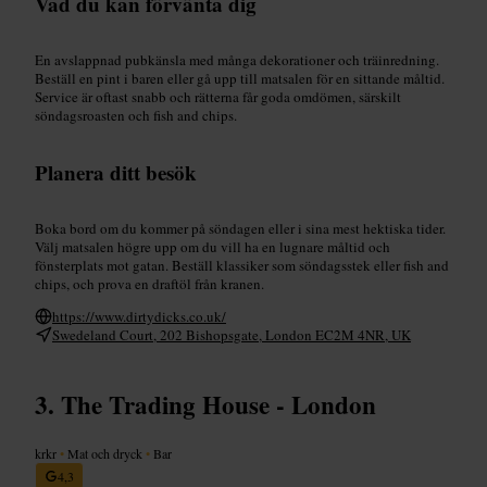
Vad du kan förvänta dig
En avslappnad pubkänsla med många dekorationer och träinredning.
Beställ en pint i baren eller gå upp till matsalen för en sittande måltid.
Service är oftast snabb och rätterna får goda omdömen, särskilt
söndagsroasten och fish and chips.
Planera ditt besök
Boka bord om du kommer på söndagen eller i sina mest hektiska tider.
Välj matsalen högre upp om du vill ha en lugnare måltid och
fönsterplats mot gatan. Beställ klassiker som söndagsstek eller fish and
chips, och prova en draftöl från kranen.
https://www.dirtydicks.co.uk/
Swedeland Court, 202 Bishopsgate, London EC2M 4NR, UK
The Trading House - London
krkr
•
Mat och dryck
•
Bar
4,3