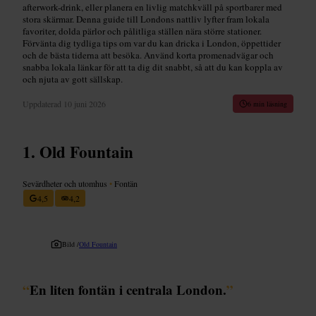
afterwork-drink, eller planera en livlig matchkväll på sportbarer med
stora skärmar. Denna guide till Londons nattliv lyfter fram lokala
favoriter, dolda pärlor och pålitliga ställen nära större stationer.
Förvänta dig tydliga tips om var du kan dricka i London, öppettider
och de bästa tiderna att besöka. Använd korta promenadvägar och
snabba lokala länkar för att ta dig dit snabbt, så att du kan koppla av
och njuta av gott sällskap.
Uppdaterad
10 juni 2026
6 min läsning
Old Fountain
Sevärdheter och utomhus
•
Fontän
4,5
4,2
Bild /
Old Fountain
“
En liten fontän i centrala London.
”