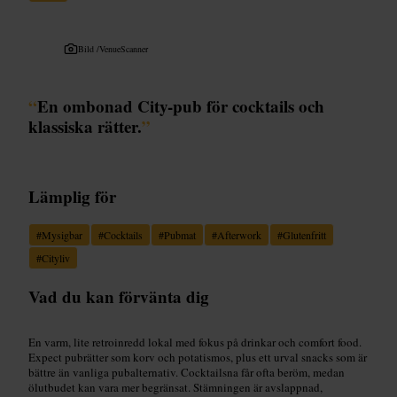
Bild /
VenueScanner
“
En ombonad City-pub för cocktails och
klassiska rätter.
”
Lämplig för
#
Mysigbar
#
Cocktails
#
Pubmat
#
Afterwork
#
Glutenfritt
#
Cityliv
Vad du kan förvänta dig
En varm, lite retroinredd lokal med fokus på drinkar och comfort food.
Expect pubrätter som korv och potatismos, plus ett urval snacks som är
bättre än vanliga pubalternativ. Cocktailsna får ofta beröm, medan
ölutbudet kan vara mer begränsat. Stämningen är avslappnad,