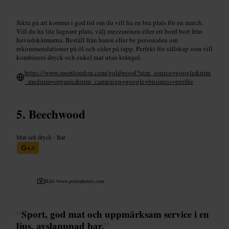
Sikta på att komma i god tid om du vill ha en bra plats för en match.
Vill du ha lite lugnare plats, välj mezzaninen eller ett bord bort från
huvudskärmarna. Beställ från baren eller be personalen om
rekommendationer på öl och cider på tapp. Perfekt för sällskap som vill
kombinera dryck och enkel mat utan krångel.
https://www.sportlondon.com/goldwood?utm_source=google&utm
_medium=organic&utm_campaign=google+business+profile
Beechwood
Mat och dryck
•
Bar
4,6
Bild /
www.pointahotels.com
“
Sport, god mat och uppmärksam service i en
ljus, avslappnad bar.
”