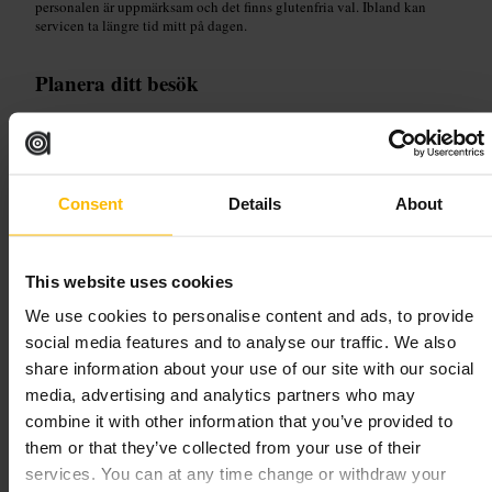
personalen är uppmärksam och det finns glutenfria val. Ibland kan
servicen ta längre tid mitt på dagen.
Planera ditt besök
Kom om du vill ha en avkopplande lunch eller en drink efter jobbet.
Du behöver normalt inte boka på lugna lunchtider, men kvällar kan bli
livligare. Informera personalen om allergier eller specialkost när du
beställer. Klä dig smart casual om du kommer direkt från jobbet, och ta
Consent
Details
About
gärna med en lätt tröja eftersom lokalen kan upplevas som sval.
http://www.thetradinghouse.uk.com/
89-91 Gresham St, London EC2V 5AY, UK
This website uses cookies
We use cookies to personalise content and ads, to provide
Goldwood Sports Pub & Kitchen
social media features and to analyse our traffic. We also
share information about your use of our site with our social
Mat och dryck
•
Bar
media, advertising and analytics partners who may
4,8
3,5
combine it with other information that you’ve provided to
them or that they’ve collected from your use of their
services. You can at any time change or withdraw your
Bild /
James G