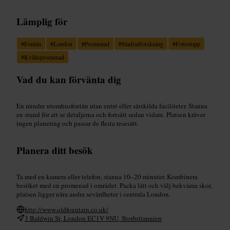
Lämplig för
#
Fontän
#
London
#
Promenad
#
Stadsutforskning
#
Fotostopp
#
Kvällspromenad
Vad du kan förvänta dig
En mindre utomhusfontän utan entré eller särskilda faciliteter. Stanna
en stund för att se detaljerna och fortsätt sedan vidare. Platsen kräver
ingen planering och passar de flesta resesätt.
Planera ditt besök
Ta med en kamera eller telefon, stanna 10–20 minuter. Kombinera
besöket med en promenad i området. Packa lätt och välj bekväma skor,
platsen ligger nära andra sevärdheter i centrala London.
http://www.oldfountain.co.uk/
3 Baldwin St, London EC1V 9NU, Storbritannien