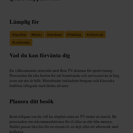
Lämplig för
#
Sportbar
#
Barliv
#
ölochmat
#
Vänhäng
#
Afterwork
#
Londontips
Vad du kan förvänta dig
En välkomnande atmosfär med flera TV-skärmar för sportvisning.
Personalen får ofta beröm för sitt bemötande och servicenivån är hög
även när det är fullt. Matutbudet inkluderar burgare och klassiska
barbitar, tillagade med färska råvaror.
Planera ditt besök
Kom tidigare om du vill ha sittplats nära en TV under en match. Be
personalen om rekommendationer för öl eller en rätt från menyn.
Stället passar lika bra för en ensam öl, en dejt eller ett afterwork med
kollegor.