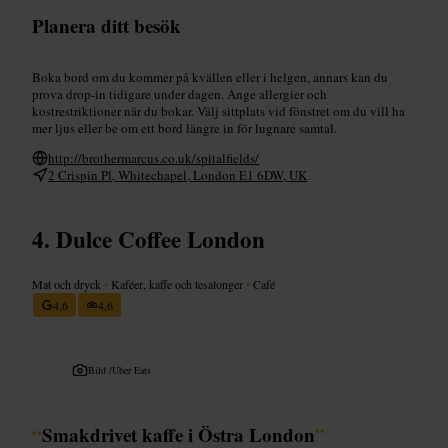
Planera ditt besök
Boka bord om du kommer på kvällen eller i helgen, annars kan du
prova drop-in tidigare under dagen. Ange allergier och
kostrestriktioner när du bokar. Välj sittplats vid fönstret om du vill ha
mer ljus eller be om ett bord längre in för lugnare samtal.
http://brothermarcus.co.uk/spitalfields/
2 Crispin Pl, Whitechapel, London E1 6DW, UK
Dulce Coffee London
Mat och dryck
•
Kaféer, kaffe och tesalonger
•
Café
4,6
4,6
Bild /
Uber Eats
“
Smakdrivet kaffe i Östra London
”