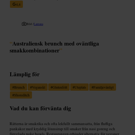
4,4
Bild /
Lantana
“
Australiensk brunch med oväntliga
smakkombinationer
”
Lämplig för
#
Brunch
#
Veganskt
#
Glutenfritt
#
Uteplats
#
Familjevänligt
#
Shoreditch
Vad du kan förvänta dig
Rätterna är smakrika och ofta lekfullt sammansatta, från fluffiga
pankakor med kryddig lönnsirap till smaker från nasi goreng och
färgglada poke bowls. Restaurangen erbjuder alternativ för veganer