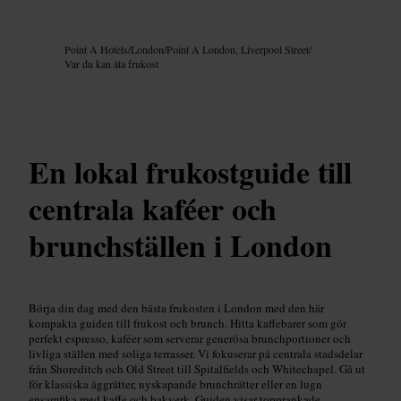
Bild /
Google AI
Point A Hotels
/
London
/
Point A London, Liverpool Street
/
Var du kan äta frukost
En lokal frukostguide till
centrala kaféer och
brunchställen i London
Börja din dag med den bästa frukosten i London med den här
kompakta guiden till frukost och brunch. Hitta kaffebarer som gör
perfekt espresso, kaféer som serverar generösa brunchportioner och
livliga ställen med soliga terrasser. Vi fokuserar på centrala stadsdelar
från Shoreditch och Old Street till Spitalfields och Whitechapel. Gå ut
för klassiska äggrätter, nyskapande brunchrätter eller en lugn
ensamfika med kaffe och bakverk. Guiden visar topprankade