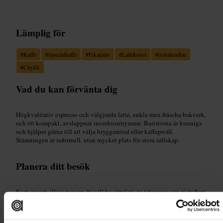
Lämplig för
#
Kaffe
#
Specialkaffe
#
Fikapaus
#
Lattekonst
#
östralondon
#
Cityfik
Vad du kan förvänta dig
Högkvalitativ espresso och välgjorda latte, enkla men fräscha bakverk,
och ett kompakt, avslappnat inomhusutrymme. Baristorna är kunniga
och hjälper gärna till att välja bryggmetod eller kaffeprofil.
Stämningen är informell, utan mycket plats för stora sällskap.
Planera ditt besök
Kom ensam eller i par om du vill ha sittplats, ta takeaway om ni är flera.
Beställ vid disken och fråga efter dagens brygg eller
rekommendationer om du vill prova något nytt. Ta en plats vid fönstret
för lugnare stund och bättre dagsljus vid fotografering.