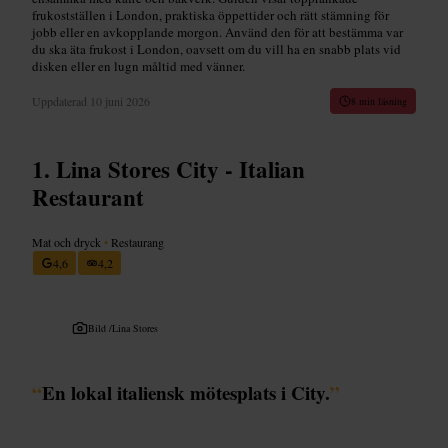
frukostställen i London, praktiska öppettider och rätt stämning för
jobb eller en avkopplande morgon. Använd den för att bestämma var
du ska äta frukost i London, oavsett om du vill ha en snabb plats vid
disken eller en lugn måltid med vänner.
Uppdaterad
10 juni 2026
8 min läsning
Lina Stores City - Italian
Restaurant
Mat och dryck
•
Restaurang
4,6
4,2
Bild /
Lina Stores
“
En lokal italiensk mötesplats i City.
”