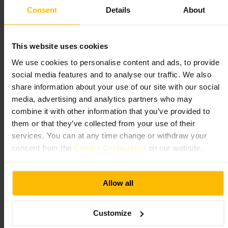
http://www.dulcecoffeeandkitchen.com/
Consent
Details
About
86 Whitechapel High St, London E1 7QX, UK
Savoy Cafe & Kitchen
This website uses cookies
We use cookies to personalise content and ads, to provide
Mat och dryck
•
Caféer, kaffe och tesalonger
•
Café
social media features and to analyse our traffic. We also
4,6
4,5
share information about your use of our site with our social
media, advertising and analytics partners who may
combine it with other information that you’ve provided to
Bild /
Savoy Cafe & Kitchen
them or that they’ve collected from your use of their
services. You can at any time change or withdraw your
“
En avslappnad brunch- och fikapunkt i
consent from the
Cookie Declaration
on our website.
Whitechapel
”
Allow all
Lämplig för
Customize
#
Fikapaus
#
Brunch
#
Whitechapel
#
Östlondon
#
Familjevänligt