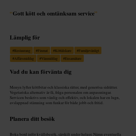
“
Gott kött och omtänksam service
”
Lämplig för
#
Restaurang
#
Finmat
#
Köttälskare
#
Familjevänligt
#
Affärsmiddag
#
Vänmiddag
#
Ensamätare
Vad du kan förvänta dig
Menyn lyfter köttbitar och klassiska rätter, med generösa sidrätter.
Vegetariska alternativ är få, fråga personalen om anpassningar.
Servicen beskrivs som vänlig och effektiv, och lokalen har en lugn,
avslappnad stämning som funkar för både jobb och fritid.
Planera ditt besök
Boka bord inför kvällsbesök, särskilt under helger. Nämn eventuella