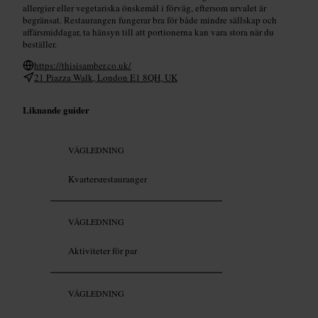
allergier eller vegetariska önskemål i förväg, eftersom urvalet är
begränsat. Restaurangen fungerar bra för både mindre sällskap och
affärsmiddagar, ta hänsyn till att portionerna kan vara stora när du
beställer.
https://thisisamber.co.uk/
21 Piazza Walk, London E1 8QH, UK
Liknande guider
VÄGLEDNING
Kvartersrestauranger
VÄGLEDNING
Aktiviteter för par
VÄGLEDNING