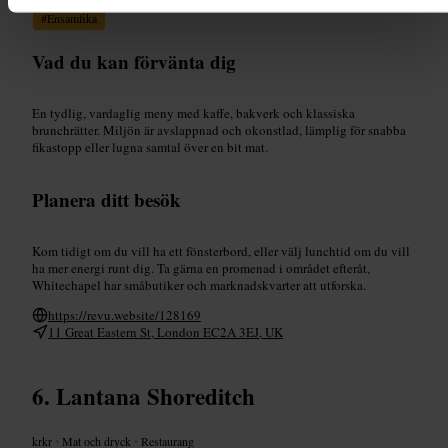
#
Ensamfika
Vad du kan förvänta dig
En tydlig, vardaglig meny med kaffe, bakverk och klassiska
brunchrätter. Miljön är avslappnad och okonstlad, lämplig för snabba
fikastopp eller lugna samtal över en bit mat.
Planera ditt besök
Kom tidigt om du vill ha ett fönsterbord, eller välj lunchtid om du vill
ha mer energi runt dig. Ta gärna en promenad i området efteråt,
Whitechapel har småbutiker och marknadskvarter att utforska.
https://revu.website/128169
11 Great Eastern St, London EC2A 3EJ, UK
Lantana Shoreditch
krkr
•
Mat och dryck
•
Restaurang