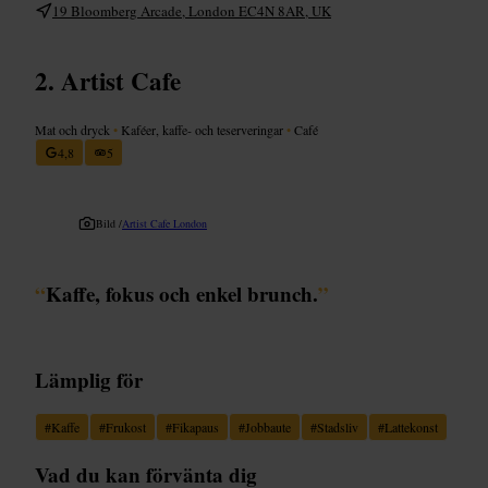
19 Bloomberg Arcade, London EC4N 8AR, UK
Artist Cafe
Mat och dryck
•
Kaféer, kaffe- och teserveringar
•
Café
4,8
5
Bild /
Artist Cafe London
“
Kaffe, fokus och enkel brunch.
”
Lämplig för
#
Kaffe
#
Frukost
#
Fikapaus
#
Jobbaute
#
Stadsliv
#
Lattekonst
Vad du kan förvänta dig