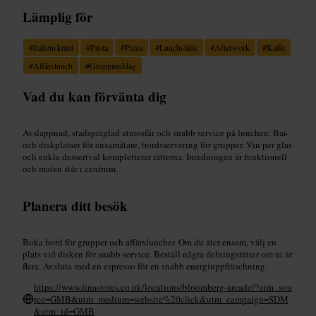
Lämplig för
#
Italienskmat
#
Pasta
#
Pizza
#
Lunchställe
#
Afterwork
#
Kaffe
#
Affärslunch
#
Gruppmiddag
Vad du kan förvänta dig
Avslappnad, stadspräglad atmosfär och snabb service på lunchen. Bar-
och diskplatser för ensamätare, bordsservering för grupper. Vin per glas
och enkla dessertval kompletterar rätterna. Inredningen är funktionell
och maten står i centrum.
Planera ditt besök
Boka bord för grupper och affärsluncher. Om du äter ensam, välj en
plats vid disken för snabb service. Beställ några delningsrätter om ni är
flera. Avsluta med en espresso för en snabb energiuppfräschning.
https://www.linastores.co.uk/locations/bloomberg-arcade/?utm_sou
rce=GMB&utm_medium=website%20click&utm_campaign=SDM
&utm_id=GMB