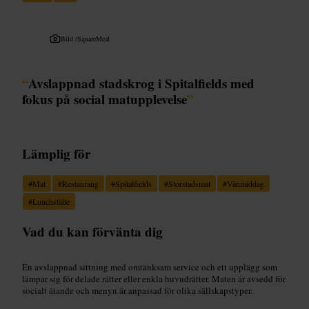
Bild /
SquareMeal
“
Avslappnad stadskrog i Spitalfields med
fokus på social matupplevelse
”
Lämplig för
#
Mat
#
Restaurang
#
Spitalfields
#
Storstadsmat
#
Vänmiddag
#
Lunchställe
Vad du kan förvänta dig
En avslappnad sittning med omtänksam service och ett upplägg som
lämpar sig för delade rätter eller enkla huvudrätter. Maten är avsedd för
socialt ätande och menyn är anpassad för olika sällskapstyper.