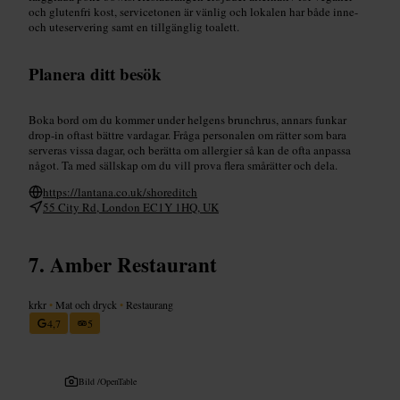
och glutenfri kost, servicetonen är vänlig och lokalen har både inne-
och uteservering samt en tillgänglig toalett.
Planera ditt besök
Boka bord om du kommer under helgens brunchrus, annars funkar
drop-in oftast bättre vardagar. Fråga personalen om rätter som bara
serveras vissa dagar, och berätta om allergier så kan de ofta anpassa
något. Ta med sällskap om du vill prova flera smårätter och dela.
https://lantana.co.uk/shoreditch
55 City Rd, London EC1Y 1HQ, UK
Amber Restaurant
krkr
•
Mat och dryck
•
Restaurang
4,7
5
Bild /
OpenTable