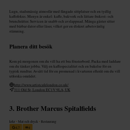
Lugn, stadsmässig atmosfär med fångade sittplatser och en tydlig
kaffefokus. Menyn är enkel: kaffe, bakverk och lättare frukost- och
brunchrätter. Servicen är snabb och avslappnad. Många gäster sitter
med bärbar dator eller läser, vilket ger en diskret arbetsvänlig
stämning.
Planera ditt besök
Kom på morgonen om du vill ha ett bra fönsterbord. Packa med laddare
om du tänker jobba. Välj en kaffespecialitet och en bakelse för en
typisk rundtur. Avsätt tid för en promenad i kvarteren efteråt om du vill
utforska området.
http://www.artistcafelondon.co.uk/
311 Old St, London EC1V 9LA, UK
Brother Marcus Spitalfields
krkr
•
Mat och dryck
•
Restaurang
4,7
4