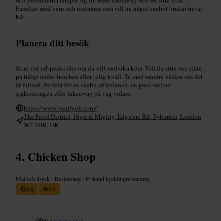
Familjer med barn och resenärer som vill ha något snabbt brukar trivas
här.
Planera ditt besök
Kom vid off‑peak-tider om du vill undvika köer. Vill du sitta ner, sikta
på tidigt under lunchen eller tidig kväll. Ta med mindre väskor om det
är fullsatt. Perfekt för en snabb affärslunch, en paus mellan
sightseeingen eller takeaway på väg vidare.
https://www.bunifyuk.com/
The Food District, High & Mighty, Edgware Rd, Tyburnia, London
W2 2HR, UK
Chicken Shop
Mat och dryck
•
Restaurang
•
Friterad kycklingrestaurang
4,8
4,3
Bild /
Chicken Shop