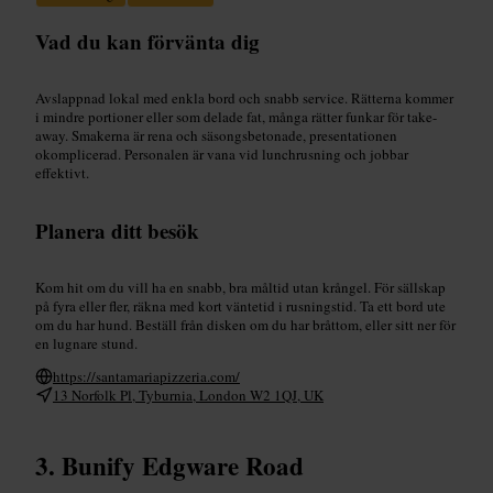
Vad du kan förvänta dig
Avslappnad lokal med enkla bord och snabb service. Rätterna kommer
i mindre portioner eller som delade fat, många rätter funkar för take-
away. Smakerna är rena och säsongsbetonade, presentationen
okomplicerad. Personalen är vana vid lunchrusning och jobbar
effektivt.
Planera ditt besök
Kom hit om du vill ha en snabb, bra måltid utan krångel. För sällskap
på fyra eller fler, räkna med kort väntetid i rusningstid. Ta ett bord ute
om du har hund. Beställ från disken om du har bråttom, eller sitt ner för
en lugnare stund.
https://santamariapizzeria.com/
13 Norfolk Pl, Tyburnia, London W2 1QJ, UK
Bunify Edgware Road