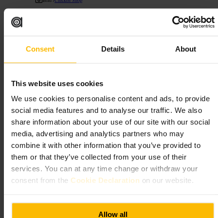
“
Krispigt och snabbt, ett friterat stopp i stan.
”
Consent
Details
About
Lämplig för
This website uses cookies
#
Friteradkyckling
#
Snabbmat
#
Takeaway
#
Storstadsmat
We use cookies to personalise content and ads, to provide
#
SentÄtande
social media features and to analyse our traffic. We also
share information about your use of our site with our social
Vad du kan förvänta dig
media, advertising and analytics partners who may
combine it with other information that you’ve provided to
Räkna med snabb disk- eller counterservice och enkel sittning eller
them or that they’ve collected from your use of their
takeaway. Portionerna är gjorda för att delas eller ätas på plats.
Smakerna lutar mot kryddiga och salta alternativ, med ett par enklare
services. You can at any time change or withdraw your
sidor och såser.
consent from the
Cookie Declaration
on our website.
Planera ditt besök
Allow all