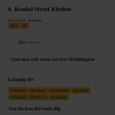
Kendal Street Kitchen
Mat och dryck
•
Restaurang
4,8
5
Bild /
Havwoods
“
God mat och varm service i Paddington
”
Lämplig för
#
Paddington
#
Restaurang
#
Familjevänligt
#
Parmiddag
#
Affärslunch
#
Bra-service
#
Londonmat
Vad du kan förvänta dig