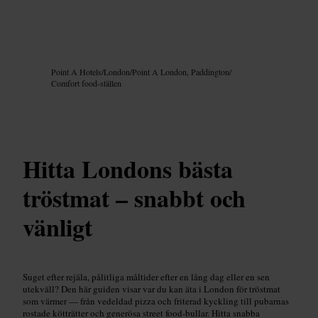
Bild /
Google AI
Point A Hotels
/
London
/
Point A London, Paddington
/
Comfort food-ställen
Hitta Londons bästa
tröstmat – snabbt och
vänligt
Suget efter rejäla, pålitliga måltider efter en lång dag eller en sen
utekväll? Den här guiden visar var du kan äta i London för tröstmat
som värmer — från vedeldad pizza och friterad kyckling till pubarnas
rostade kötträtter och generösa street food-bullar. Hitta snabba