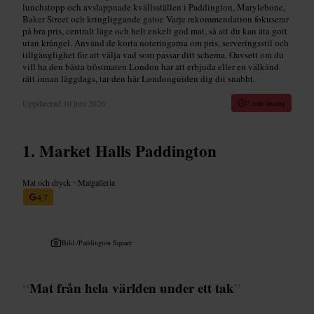
lunchstopp och avslappnade kvällsställen i Paddington, Marylebone,
Baker Street och kringliggande gator. Varje rekommendation fokuserar
på bra pris, centralt läge och helt enkelt god mat, så att du kan äta gott
utan krångel. Använd de korta noteringarna om pris, serveringsstil och
tillgänglighet för att välja vad som passar ditt schema. Oavsett om du
vill ha den bästa tröstmaten London har att erbjuda eller en välkänd
rätt innan läggdags, tar den här Londonguiden dig dit snabbt.
Uppdaterad
10 juni 2026
7 min läsning
Market Halls Paddington
Mat och dryck
•
Matgalleria
4,7
Bild /
Paddington Square
“
Mat från hela världen under ett tak
”