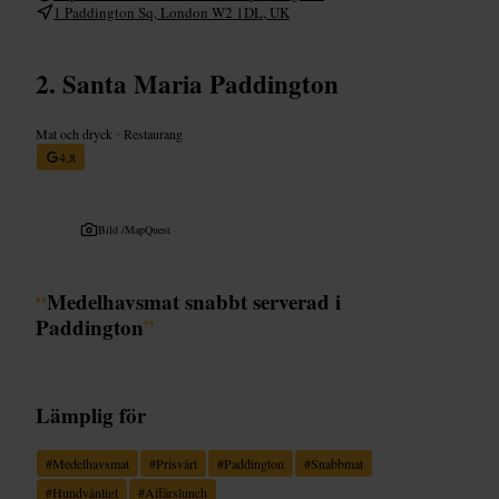
1 Paddington Sq, London W2 1DL, UK
Santa Maria Paddington
Mat och dryck
•
Restaurang
4,8
Bild /
MapQuest
“
Medelhavsmat snabbt serverad i
Paddington
”
Lämplig för
#
Medelhavsmat
#
Prisvärt
#
Paddington
#
Snabbmat
#
Hundvänligt
#
Affärslunch