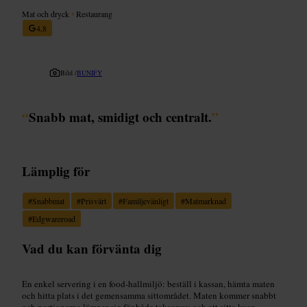
Mat och dryck
•
Restaurang
4,8
Bild /
BUNIFY
“
Snabb mat, smidigt och centralt.
”
Lämplig för
#
Snabbmat
#
Prisvärt
#
Familjevänligt
#
Matmarknad
#
Edgwareroad
Vad du kan förvänta dig
En enkel servering i en food-hallmiljö: beställ i kassan, hämta maten
och hitta plats i det gemensamma sittområdet. Maten kommer snabbt
och portionerna lämpar sig för både takeaway och att sitta kvar.