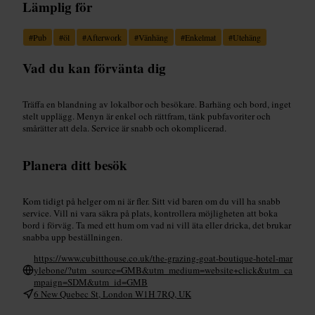
Lämplig för
#
Pub
#
öl
#
Afterwork
#
Vänhäng
#
Enkelmat
#
Utehäng
Vad du kan förvänta dig
Träffa en blandning av lokalbor och besökare. Barhäng och bord, inget
stelt upplägg. Menyn är enkel och rättfram, tänk pubfavoriter och
smårätter att dela. Service är snabb och okomplicerad.
Planera ditt besök
Kom tidigt på helger om ni är fler. Sitt vid baren om du vill ha snabb
service. Vill ni vara säkra på plats, kontrollera möjligheten att boka
bord i förväg. Ta med ett hum om vad ni vill äta eller dricka, det brukar
snabba upp beställningen.
https://www.cubitthouse.co.uk/the-grazing-goat-boutique-hotel-mar
ylebone/?utm_source=GMB&utm_medium=website+click&utm_ca
mpaign=SDM&utm_id=GMB
6 New Quebec St, London W1H 7RQ, UK