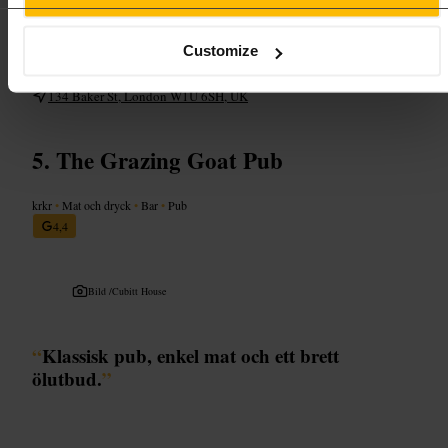
Kom för en snabb lunch eller ett kvällssnack. Om ni är flera, beställ
några rätter att dela. Ta med mobilbetalning eller kort för snabbast
service. Kontrollera köläget innan ni går, särskilt på kvällar.
Customize
https://chickenshop.com/?utm_source=gmb&utm_medium=Yext
134 Baker St, London W1U 6SH, UK
The Grazing Goat Pub
krkr
•
Mat och dryck
•
Bar
•
Pub
4,4
Bild /
Cubitt House
“
Klassisk pub, enkel mat och ett brett
ölutbud.
”