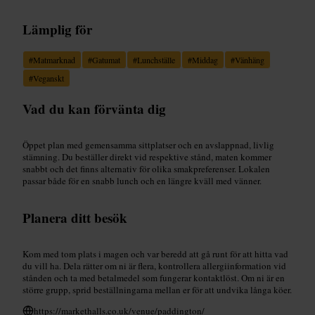
Lämplig för
#
Matmarknad
#
Gatumat
#
Lunchställe
#
Middag
#
Vänhäng
#
Veganskt
Vad du kan förvänta dig
Öppet plan med gemensamma sittplatser och en avslappnad, livlig
stämning. Du beställer direkt vid respektive stånd, maten kommer
snabbt och det finns alternativ för olika smakpreferenser. Lokalen
passar både för en snabb lunch och en längre kväll med vänner.
Planera ditt besök
Kom med tom plats i magen och var beredd att gå runt för att hitta vad
du vill ha. Dela rätter om ni är flera, kontrollera allergiinformation vid
stånden och ta med betalmedel som fungerar kontaktlöst. Om ni är en
större grupp, sprid beställningarna mellan er för att undvika långa köer.
https://markethalls.co.uk/venue/paddington/