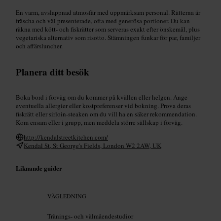
En varm, avslappnad atmosfär med uppmärksam personal. Rätterna är
fräscha och väl presenterade, ofta med generösa portioner. Du kan
räkna med kött- och fiskrätter som serveras exakt efter önskemål, plus
vegetariska alternativ som risotto. Stämningen funkar för par, familjer
och affärsluncher.
Planera ditt besök
Boka bord i förväg om du kommer på kvällen eller helgen. Ange
eventuella allergier eller kostpreferenser vid bokning. Prova deras
fiskrätt eller sirloin-steaken om du vill ha en säker rekommendation.
Kom ensam eller i grupp, men meddela större sällskap i förväg.
http://kendalstreetkitchen.com/
Kendal St, St George's Fields, London W2 2AW, UK
Liknande guider
VÄGLEDNING
Tränings- och välmåendestudior