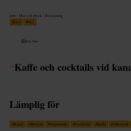
krkr
•
Mat och dryck
•
Restaurang
4,4
4,2
Bild /
Web
“
Kaffe och cocktails vid kan
Lämplig för
#
Kanal
#
Brunch
#
Vegetariskt
#
Cocktails
#
Kaffe
#
Afterwork