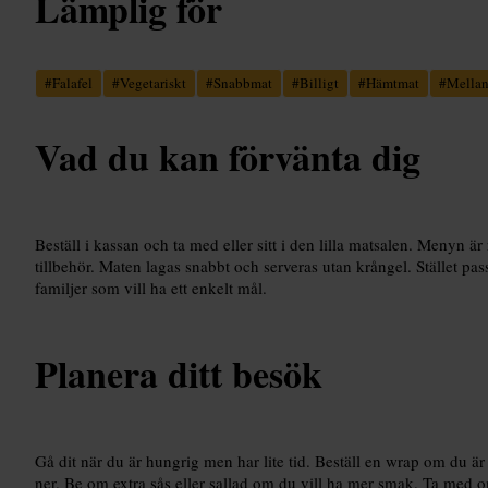
Lämplig för
#
Falafel
#
Vegetariskt
#
Snabbmat
#
Billigt
#
Hämtmat
#
Mellan
Vad du kan förvänta dig
Beställ i kassan och ta med eller sitt i den lilla matsalen. Menyn är 
tillbehör. Maten lagas snabbt och serveras utan krångel. Stället pa
familjer som vill ha ett enkelt mål.
Planera ditt besök
Gå dit när du är hungrig men har lite tid. Beställ en wrap om du är p
ner. Be om extra sås eller sallad om du vill ha mer smak. Ta med o