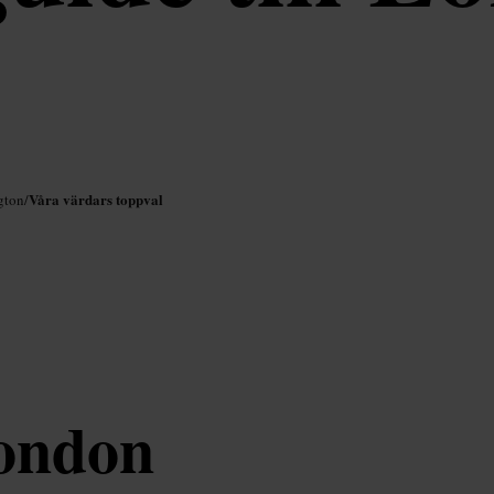
Våra värdars toppval
gton
/
London