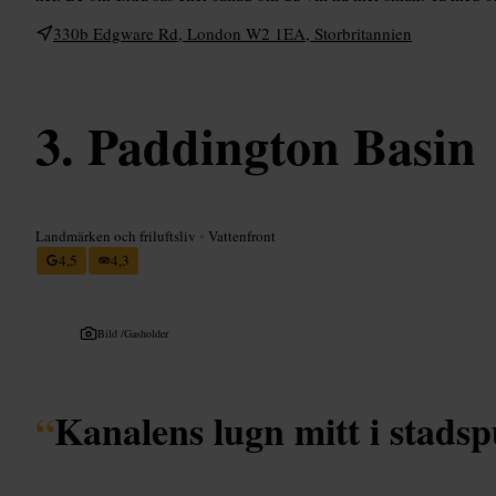
330b Edgware Rd, London W2 1EA, Storbritannien
Paddington Basin
Landmärken och friluftsliv
•
Vattenfront
4,5
4,3
Bild /
Gasholder
“
Kanalens lugn mitt i stadsp