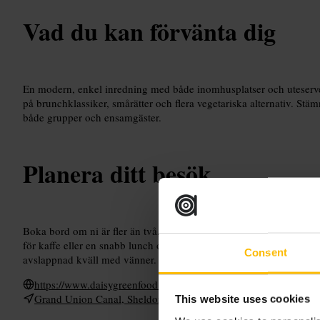
Vad du kan förvänta dig
En modern, enkel inredning med både inomhusplatser och uteserv
på brunchklassiker, smårätter och flera vegetariska alternativ. St
både grupper och ensamgäster.
Planera ditt besök
Boka bord om ni är fler än två, särskilt helger. Välj uteservering om
för kaffe eller en snabb lunch om du vill undvika rusning. Perfekt f
Consent
avslappnad kväll med vänner.
https://www.daisygreenfood.com/location-darcie-may
Grand Union Canal, Sheldon Square, Central W2 6DS, UK
This website uses cookies