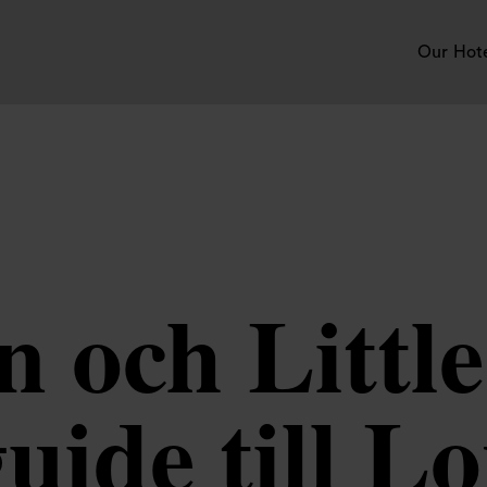
Our Hot
 och Little
guide till L