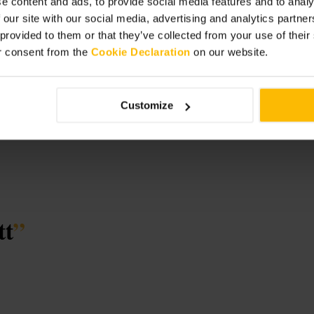
e content and ads, to provide social media features and to analy
 our site with our social media, advertising and analytics partn
 provided to them or that they’ve collected from your use of thei
r consent from the
Cookie Declaration
on our website.
Customize
tt
”