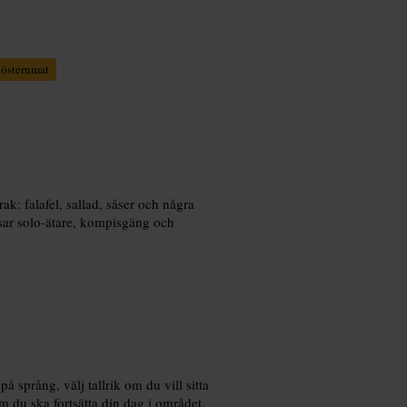
östernmat
rak: falafel, sallad, såser och några
ssar solo-ätare, kompisgäng och
å språng, välj tallrik om du vill sitta
m du ska fortsätta din dag i området.