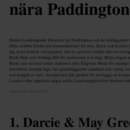
nära Paddington
Denna Londonguide fokuserar på Paddington och de närliggande k
Hitta snabba lokala rekommendationer för mat, dryck och kortare 
dig ut på brunch vid kanalen, njut av generös falafel eller en mysig
Hyde Park och Notting Hill för marknader och färg. Börja dagen m
Basin och använd sedan stationen eller Edgware Road för smidiga f
prioriterar centralt läge, bra grundläggande standard och vänlig se
och koppla av mer. Använd den här guiden för att bygga en kompakt
London eller upptäcka några unika Londonupplevelser bortom turi
Uppdaterad
10 juni 2026
Darcie & May Gre