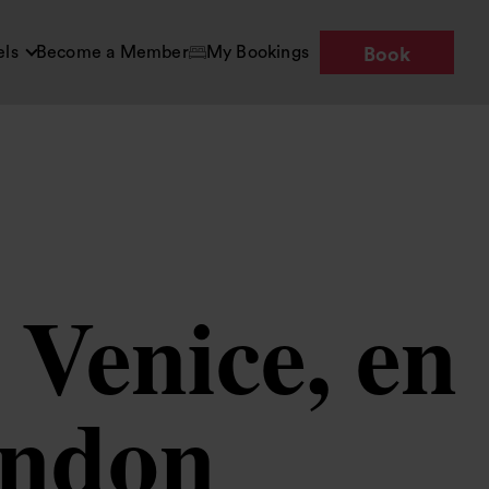
els
Become a Member
My Bookings
Book
 Venice, en
ondon