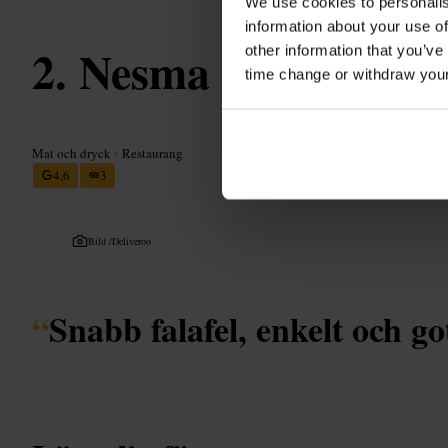
We use cookies to personalis
information about your use of
Nesma Falafel
other information that you’ve
time change or withdraw you
Mat och dryck
•
Restaurang
4,6
3
Bild /
Deliveroo
“
Snabb falafel, enkelt och go