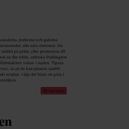
analerna, parkerna och gatorna.
promenader, alla nära stationen. Ge
 måltid på pråm, eller promenera till
ed en flat white, utforska Paddington
örbindelser vidare i staden. Tipsen
rvice, så att du kan planera snabbt
 resplan, välja det bästa att göra i
ststråken.
15 min läsning
en