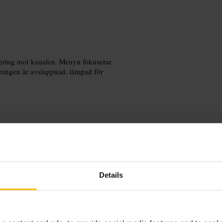
ering mot kanalen. Menyn fokuserar
ämningen är avslappnad, lämpad för
 vädret tillåter för bättre utsikt. Kom
ör en informell jobb­lunch eller
Details