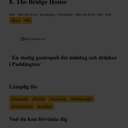
The Bridge House
krkr
•
Mat och dryck
•
Restaurang
•
Gastropub
•
Mat och dryck
•
Bar
•
Pub
4,6
4
Bild /
Tripadvisor
“
En stadig gastropub för middag och drinkar
i Paddington
”
Lämplig för
#
Gastropub
#
Pubmat
#
Afterwork
#
Middagsställe
#
Familjevänligt
#
Lokalbar
Vad du kan förvänta dig