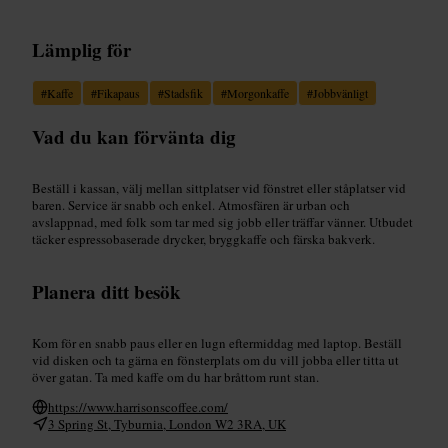
Lämplig för
#
Kaffe
#
Fikapaus
#
Stadsfik
#
Morgonkaffe
#
Jobbvänligt
Vad du kan förvänta dig
Beställ i kassan, välj mellan sittplatser vid fönstret eller ståplatser vid
baren. Service är snabb och enkel. Atmosfären är urban och
avslappnad, med folk som tar med sig jobb eller träffar vänner. Utbudet
täcker espressobaserade drycker, bryggkaffe och färska bakverk.
Planera ditt besök
Kom för en snabb paus eller en lugn eftermiddag med laptop. Beställ
vid disken och ta gärna en fönsterplats om du vill jobba eller titta ut
över gatan. Ta med kaffe om du har bråttom runt stan.
https://www.harrisonscoffee.com/
3 Spring St, Tyburnia, London W2 3RA, UK