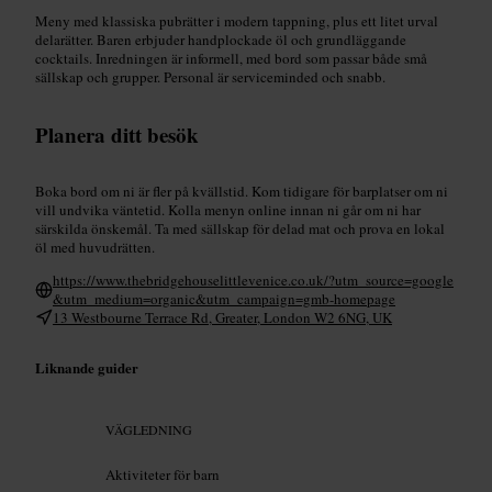
Meny med klassiska pubrätter i modern tappning, plus ett litet urval
delarätter. Baren erbjuder handplockade öl och grundläggande
cocktails. Inredningen är informell, med bord som passar både små
sällskap och grupper. Personal är serviceminded och snabb.
Planera ditt besök
Boka bord om ni är fler på kvällstid. Kom tidigare för barplatser om ni
vill undvika väntetid. Kolla menyn online innan ni går om ni har
särskilda önskemål. Ta med sällskap för delad mat och prova en lokal
öl med huvudrätten.
https://www.thebridgehouselittlevenice.co.uk/?utm_source=google
&utm_medium=organic&utm_campaign=gmb-homepage
13 Westbourne Terrace Rd, Greater, London W2 6NG, UK
Liknande guider
VÄGLEDNING
Aktiviteter för barn