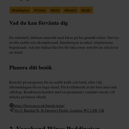
#
Paddington
#
Vinbar
#
Bröd
#
Brunch
#
Kaffe
Vad du kan förvänta dig
En informell, rättfram atmosfär med fokus på bra grundkvalitet. Service
är ofta snabb och okomplicerad. Inredningen är enkel, sittplatserna
begränsade, och det funkar lika bra för take-away som för att sitta kvar
en stund.
Planera ditt besök
Kom hit på morgonen för en snabb kaffe och bröd, eller välj
eftermiddagen för en lugn stund. För kvällsbesök är det bäst med små
sällskap. Kombinera besöket med en promenad i området om du vill
sträcka på benen efteråt.
https://boxcar.co.uk/bread-wine/
30-31 Kendal St, St George's Fields, London W2 2AW, UK
Vagabond Wines Paddington