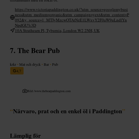
https://www.victoriapaddington.co.uk/?utm_source=googlemybusi
ness&utm_medium=organic&utm_campaign=yext&utm_content=P
092&y_source=1_MTIyMzcwOTAtNzE1LWxvY2F0aW9uLndlYn
NpdGU%3D
10A Strathearn Pl, Tyburnia, London W2 2NH, UK
The Bear Pub
krkr
•
Mat och dryck
•
Bar
•
Pub
4,7
Bild /
www.thebearpaddington.com
“
Närvaro, prat och en enkel öl i Paddington
”
Lämplig för