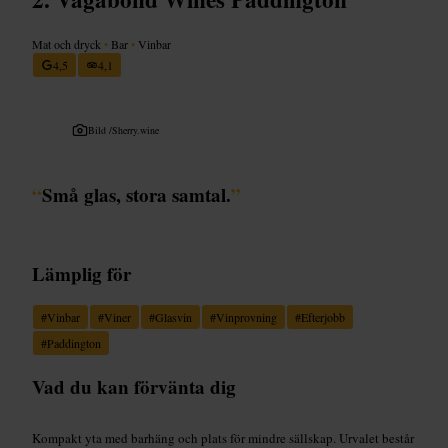
Mat och dryck
•
Bar
•
Vinbar
4,5
4,1
Bild /
Sherry.wine
“
Små glas, stora samtal.
”
Lämplig för
#
Vinbar
#
Viner
#
Glasvin
#
Vinprovning
#
Efterjobb
#
Paddington
Vad du kan förvänta dig
Kompakt yta med barhäng och plats för mindre sällskap. Urvalet består