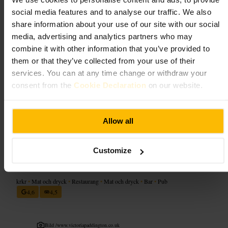
We use cookies to personalise content and ads, to provide
social media features and to analyse our traffic. We also
Tätt sittande, energisk stämning och en meny med klassiska och
kreativa cocktails. Service är oftast snabb och pratvänlig. Lokalen
share information about your use of our site with our social
passar bra för samtal i mindre sällskap eller för att börja en kväll ute.
media, advertising and analytics partners who may
combine it with other information that you’ve provided to
Planera ditt besök
them or that they’ve collected from your use of their
services. You can at any time change or withdraw your
Kom i god tid om du är flera, särskilt på helger. Ta med ID för
consent from the
Cookie Declaration
on our website.
ålderskontroll. Klä dig avslappnat. Räkna med att beställa i baren och
att stå eller dela bord om det är fullt.
https://www.themitrehydepark.com/old-marys
Allow all
24 Craven Terrace underneath, the mitre pub, London W2 3QH, UK
Customize
The Victoria, Paddington
krkr
•
Mat och dryck
•
Restaurang
•
Mat och dryck
•
Bar
•
Pub
4,6
4,5
Bild /
www.victoriapaddington.co.uk