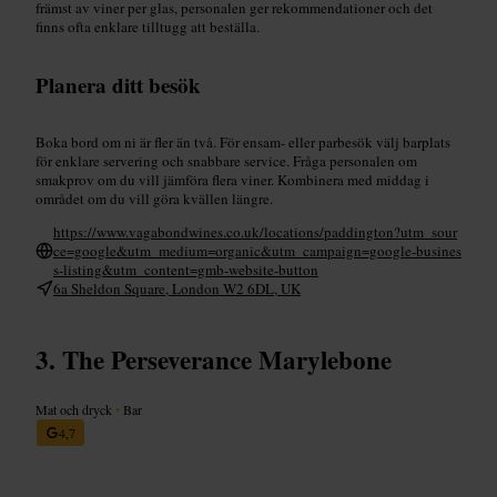
främst av viner per glas, personalen ger rekommendationer och det
finns ofta enklare tilltugg att beställa.
Planera ditt besök
Boka bord om ni är fler än två. För ensam- eller parbesök välj barplats
för enklare servering och snabbare service. Fråga personalen om
smakprov om du vill jämföra flera viner. Kombinera med middag i
området om du vill göra kvällen längre.
https://www.vagabondwines.co.uk/locations/paddington?utm_sour
ce=google&utm_medium=organic&utm_campaign=google-busines
s-listing&utm_content=gmb-website-button
6a Sheldon Square, London W2 6DL, UK
The Perseverance Marylebone
Mat och dryck
•
Bar
4,7