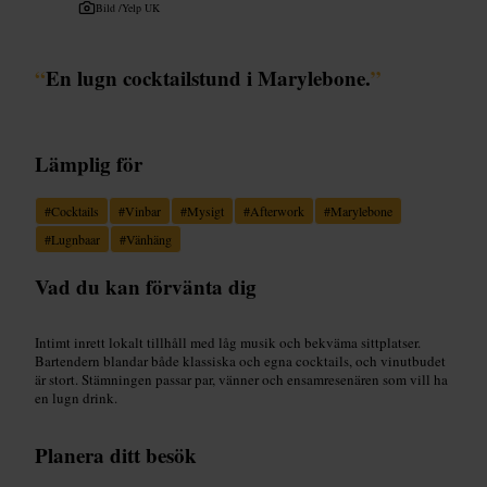
Bild /
Yelp UK
“
En lugn cocktailstund i Marylebone.
”
Lämplig för
#
Cocktails
#
Vinbar
#
Mysigt
#
Afterwork
#
Marylebone
#
Lugnbaar
#
Vänhäng
Vad du kan förvänta dig
Intimt inrett lokalt tillhåll med låg musik och bekväma sittplatser.
Bartendern blandar både klassiska och egna cocktails, och vinutbudet
är stort. Stämningen passar par, vänner och ensamresenären som vill ha
en lugn drink.
Planera ditt besök