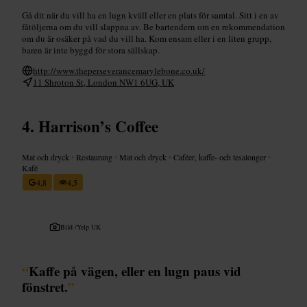
Gå dit när du vill ha en lugn kväll eller en plats för samtal. Sitt i en av
fåtöljerna om du vill slappna av. Be bartendern om en rekommendation
om du är osäker på vad du vill ha. Kom ensam eller i en liten grupp,
baren är inte byggd för stora sällskap.
http://www.theperseverancemarylebone.co.uk/
11 Shroton St, London NW1 6UG, UK
Harrison’s Coffee
Mat och dryck
•
Restaurang
•
Mat och dryck
•
Caféer, kaffe- och tesalonger
•
Kafé
4,8
4,5
Bild /
Yelp UK
“
Kaffe på vägen, eller en lugn paus vid
fönstret.
”