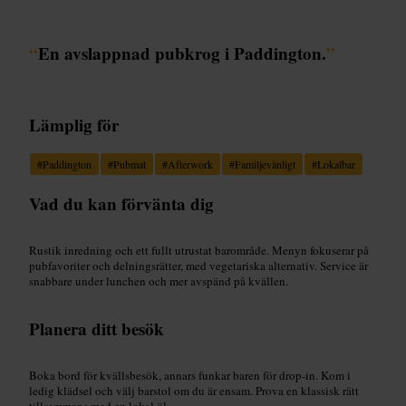
“
En avslappnad pubkrog i Paddington.
”
Lämplig för
#
Paddington
#
Pubmat
#
Afterwork
#
Familjevänligt
#
Lokalbar
Vad du kan förvänta dig
Rustik inredning och ett fullt utrustat barområde. Menyn fokuserar på
pubfavoriter och delningsrätter, med vegetariska alternativ. Service är
snabbare under lunchen och mer avspänd på kvällen.
Planera ditt besök
Boka bord för kvällsbesök, annars funkar baren för drop-in. Kom i
ledig klädsel och välj barstol om du är ensam. Prova en klassisk rätt
tillsammans med en lokal öl.