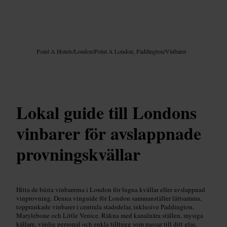
Bild /
Google AI
Point A Hotels
/
London
/
Point A London, Paddington
/
Vinbarer
Lokal guide till Londons
vinbarer för avslappnade
provningskvällar
Hitta de bästa vinbarerna i London för lugna kvällar eller avslappnad
vinprovning. Denna vinguide för London sammanställer lättsamma,
topprankade vinbarer i centrala stadsdelar, inklusive Paddington,
Marylebone och Little Venice. Räkna med kanalnära ställen, mysiga
källare, vänlig personal och enkla tilltugg som passar till ditt glas.