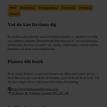
#
Pub
#
Paddington
#
Vardagsdrinkar
#
Afterwork
#
Vänhäng
#
Soloöl
Vad du kan förvänta dig
En traditionell pubmiljö med ett blandat klientel av lokalbor och folk
som arbetar i området. Drinkutbudet fokuserar på öl, vin och klassiska
pubdrycker. Servicen är snabb och vänlig, sittplatserna varierar mellan
barstolar och bord i ett kompakt rum.
Planera ditt besök
Kom i ledig klädsel, ta med gott humör och räkna med enkel service.
Är ni flera kan det vara skönt att komma i god tid för att få ett bord. Vill
du sitta i lugn och ro, välj baren eller tidig eftermiddag.
http://www.thebearpaddington.com/
29 Spring St, Tyburnia, London W2 1JA, UK