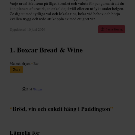
Varje urval fokuserar på läge, komfort och valuta för pengarna så att du
kan planera afterwork, en enkel dejtkväll eller en utflykt under helgen.
Ge dig ut med tydliga val och lokala tips, boka vid behov och börja
kvällen trygg och redo att koppla av med ett gott vin.
Uppdaterad
10 juni 2026
10 min läsning
Boxcar Bread & Wine
Mat och dryck
•
Bar
4,1
Bild /
Boxcar
“
Bröd, vin och enkelt häng i Paddington
”
Lämplig för