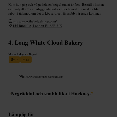
Kom hungrig och våga dela en beigel om ni är flera. Beställ i disken
och välj att sitta i närliggande kaféer eller ta med. Ta med en liten
rabatt i tålamod om det är kö; servicen är snabb när turen kommer.
http://www.thebeigelshop.com/
155 Brick Ln, London E1 6SB, UK
Long White Cloud Bakery
Mat och dryck
•
Bageri
4,7
4,1
Bild /
www.longwhitecloudbakery.com
“
Nygräddat och snabb fika i Hackney.
”
Lämplig för