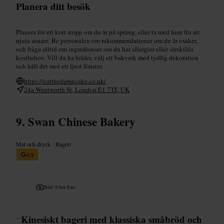
Planera ditt besök
Planera för ett kort stopp om du är på språng, eller ta med hem för att
njuta senare. Be personalen om rekommendationer om du är osäker,
och fråga alltid om ingredienser om du har allergier eller särskilda
kostbehov. Vill du ha bilder, välj ett bakverk med tydlig dekoration
och håll det mot ett ljust fönster.
https://eatthedamncake.co.uk/
24a Wentworth St, London E1 7TF, UK
Swan Chinese Bakery
Mat och dryck
•
Bageri
4,8
Bild /
Uber Eats
“
Kinesiskt bageri med klassiska småbröd och