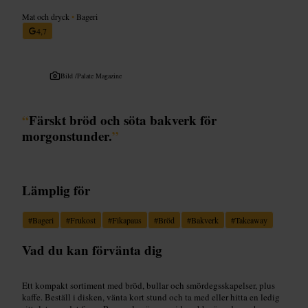
Mat och dryck
•
Bageri
4,7
Bild /
Palate Magazine
“
Färskt bröd och söta bakverk för
morgonstunder.
”
Lämplig för
#
Bageri
#
Frukost
#
Fikapaus
#
Bröd
#
Bakverk
#
Takeaway
Vad du kan förvänta dig
Ett kompakt sortiment med bröd, bullar och smördegsskapelser, plus
kaffe. Beställ i disken, vänta kort stund och ta med eller hitta en ledig