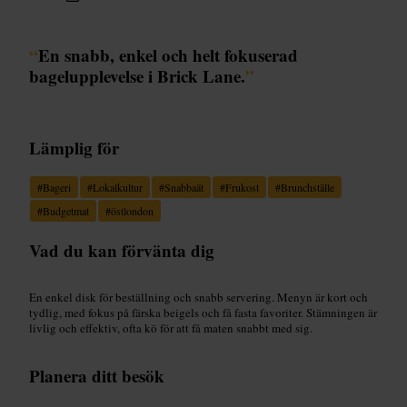
“
En snabb, enkel och helt fokuserad
bagelupplevelse i Brick Lane.
”
Lämplig för
#
Bageri
#
Lokalkultur
#
Snabbaät
#
Frukost
#
Brunchställe
#
Budgetmat
#
östlondon
Vad du kan förvänta dig
En enkel disk för beställning och snabb servering. Menyn är kort och
tydlig, med fokus på färska beigels och få fasta favoriter. Stämningen är
livlig och effektiv, ofta kö för att få maten snabbt med sig.
Planera ditt besök