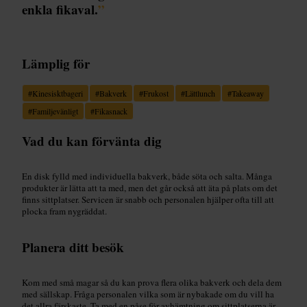
enkla fikaval.
”
Lämplig för
#
Kinesisktbageri
#
Bakverk
#
Frukost
#
Lättlunch
#
Takeaway
#
Familjevänligt
#
Fikasnack
Vad du kan förvänta dig
En disk fylld med individuella bakverk, både söta och salta. Många
produkter är lätta att ta med, men det går också att äta på plats om det
finns sittplatser. Servicen är snabb och personalen hjälper ofta till att
plocka fram nygräddat.
Planera ditt besök
Kom med små magar så du kan prova flera olika bakverk och dela dem
med sällskap. Fråga personalen vilka som är nybakade om du vill ha
det allra färskaste. Ta med en påse för avhämtning om sittplatserna är