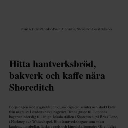
Bild /
Google AI
Point A Hotels
/
London
/
Point A London, Shoreditch
/
Local Bakeries
Hitta hantverksbröd,
bakverk och kaffe nära
Shoreditch
Börja dagen med nygräddat bröd, smöriga croissanter och starkt kaffe
från några av Londons bästa bagerier. Denna guide till Londons
bagerier leder dig till ärliga, lokala ställen i Shoreditch, på Brick Lane,
i Hackney och Whitechapel. Hitta hantverksbagare som bakar
kardemummabullar, färska bagels och kinesiska äggpajer. Gå ut tidigt