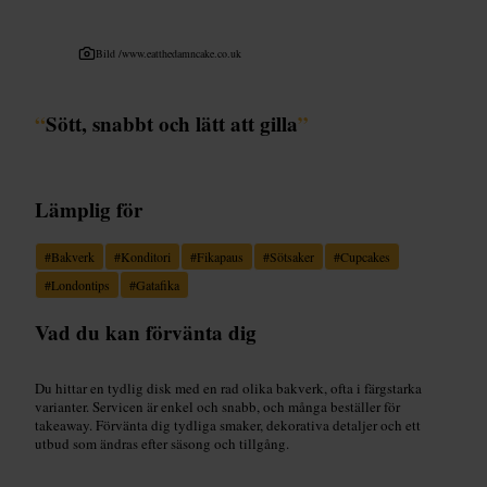
Bild /
www.eatthedamncake.co.uk
“
Sött, snabbt och lätt att gilla
”
Lämplig för
#
Bakverk
#
Konditori
#
Fikapaus
#
Sötsaker
#
Cupcakes
#
Londontips
#
Gatafika
Vad du kan förvänta dig
Du hittar en tydlig disk med en rad olika bakverk, ofta i färgstarka
varianter. Servicen är enkel och snabb, och många beställer för
takeaway. Förvänta dig tydliga smaker, dekorativa detaljer och ett
utbud som ändras efter säsong och tillgång.