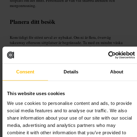
sittplats om det finns. Personalen är van vid snabba ärenden och
morgonrusning.
Planera ditt besök
Kom tidigt för störst urval av nybakat. Om ni är flera, överväg
takeaway eftersom sittplatser är begränsade. Ta med en mindre väska
eller papperspåse för bröd, och ha gärna en plan B för sittplats i
närheten.
68 Kingsland Rd, London E2 8DP, UK
Consent
Details
About
Beigel Bake
This website uses cookies
Mat och dryck
•
Restaurang
4,4
4,1
We use cookies to personalise content and ads, to provide
social media features and to analyse our traffic. We also
share information about your use of our site with our social
Bild /
media, advertising and analytics partners who may
combine it with other information that you’ve provided to