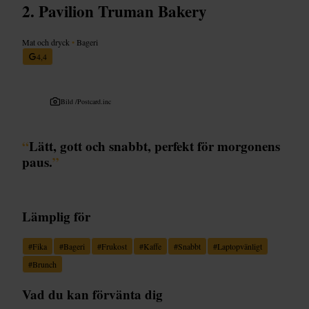
Pavilion Truman Bakery
Mat och dryck
•
Bageri
4,4
Bild /
Postcard.inc
“
Lätt, gott och snabbt, perfekt för morgonens
paus.
”
Lämplig för
#
Fika
#
Bageri
#
Frukost
#
Kaffe
#
Snabbt
#
Laptopvänligt
#
Brunch
Vad du kan förvänta dig