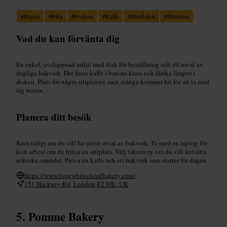
#
Bageri
#
Fika
#
Frukost
#
Kaffe
#
Hembakat
#
Hämtmat
Vad du kan förvänta dig
En enkel, avslappnad miljö med disk för beställning och ett urval av
dagliga bakverk. Det finns kaffe i barista-klass och färska limpor i
disken. Plats för några sittplatser, men många kommer hit för att ta med
sig maten.
Planera ditt besök
Kom tidigt om du vill ha störst urval av bakverk. Ta med en laptop för
kort arbete om du hittar en sittplats. Välj takeaway om du vill fortsätta
utforska området. Pröva en kaffe och ett bakverk som starter för dagen.
https://www.longwhitecloudbakery.com/
151 Hackney Rd, London E2 8JL, UK
Pomme Bakery