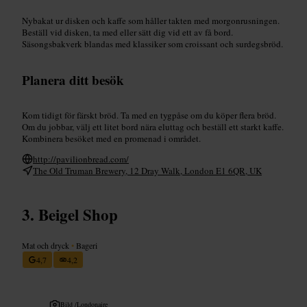
Nybakat ur disken och kaffe som håller takten med morgonrusningen.
Beställ vid disken, ta med eller sätt dig vid ett av få bord.
Säsongsbakverk blandas med klassiker som croissant och surdegsbröd.
Planera ditt besök
Kom tidigt för färskt bröd. Ta med en tygpåse om du köper flera bröd.
Om du jobbar, välj ett litet bord nära eluttag och beställ ett starkt kaffe.
Kombinera besöket med en promenad i området.
http://pavilionbread.com/
The Old Truman Brewery, 12 Dray Walk, London E1 6QR, UK
Beigel Shop
Mat och dryck
•
Bageri
4,7
4,2
Bild /
Londonaire