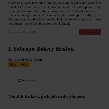
för det krispigaste bakverket, eller köp med dig något snabbt medan du
utforskar East End. Varje urval fokuserar på kvalitet, tydlig prissättning
och enkel åtkomst från centrala transportnav. Använd guiden för att
planera en morgonrunda, välja en mysig plats med laptopvänligt kaffe
eller prova en klassiker från området. Praktisk, lokal och positiv — den
här guiden hjälper dig att äta gott utan krångel.
Uppdaterad
10 juni 2026
11 min läsning
Fabrique Bakery Hoxton
krkr
•
Mat och dryck
•
Bageri
4,5
4,3
Bild /
Indagare
“
Snabb frukost, gediget surdegsbageri.
”