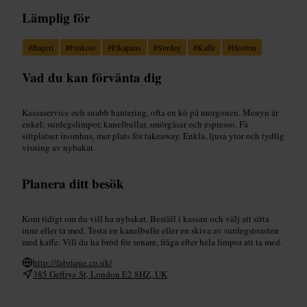
Lämplig för
#
Bageri
#
Frukost
#
Fikapaus
#
Surdeg
#
Kaffe
#
Hoxton
Vad du kan förvänta dig
Kassaservice och snabb hantering, ofta en kö på morgonen. Menyn är
enkel: surdegslimpor, kanelbullar, smörgåsar och espresso. Få
sittplatser inomhus, mer plats för takeaway. Enkla, ljusa ytor och tydlig
visning av nybakat.
Planera ditt besök
Kom tidigt om du vill ha nybakat. Beställ i kassan och välj att sitta
inne eller ta med. Testa en kanelbulle eller en skiva av surdegstoasten
med kaffe. Vill du ha bröd för senare, fråga efter hela limpor att ta med.
http://fabrique.co.uk/
385 Geffrye St, London E2 8HZ, UK