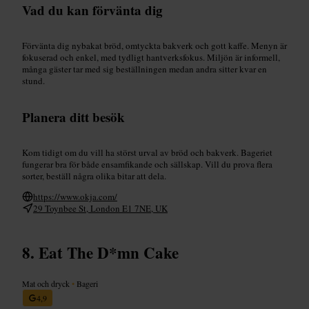
Vad du kan förvänta dig
Förvänta dig nybakat bröd, omtyckta bakverk och gott kaffe. Menyn är
fokuserad och enkel, med tydligt hantverksfokus. Miljön är informell,
många gäster tar med sig beställningen medan andra sitter kvar en
stund.
Planera ditt besök
Kom tidigt om du vill ha störst urval av bröd och bakverk. Bageriet
fungerar bra för både ensamfikande och sällskap. Vill du prova flera
sorter, beställ några olika bitar att dela.
https://www.okja.com/
29 Toynbee St, London E1 7NE, UK
Eat The D*mn Cake
Mat och dryck
•
Bageri
4,9