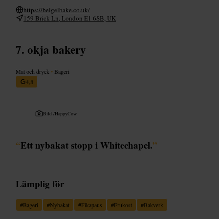
https://beigelbake.co.uk/
159 Brick Ln, London E1 6SB, UK
okja bakery
Mat och dryck
•
Bageri
4,8
Bild /
HappyCow
“
Ett nybakat stopp i Whitechapel.
”
Lämplig för
#
Bageri
#
Nybakat
#
Fikapaus
#
Frukost
#
Bakverk