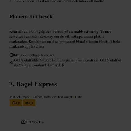
runt marknaden, så räkna med en snabb och informell måltid.
Planera ditt besök
Kom när du är hungrig och beredd på en snabb servering. Ta med
servetter och tänk takeaway om du vill sitta på annan plats i
marknaden. Kombinera med en promenad bland stånden för att få hela
marknadsupplevelsen.
https://dirtybagels.co.uk/
Old Spitalfields Market Horner square Inne, i centrum, Old Spitalfiel
ds Market, London E1 6EA, UK
Bagel Express
Mat och dryck
•
Kaféer, kaffe- och tesalonger
•
Café
4,8
4,3
Bild /
Uber Eats