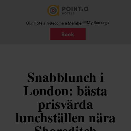
My Bookings
Our Hotels
Become a Member
Book
Snabblunch i
London: bästa
prisvärda
lunchställen nära
Shoreditch