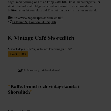
bagel med fyllning och ta en kopp kaffe till. Om du har allergier eller
särskilda önskemål, fråga personalen i kassan. Ta med om du har
bråttom eller leta en plats vid fönstret om du vill sitta ner en stund.
http://www.bagelexpressonline.co.uk/
14 Brune St, London E1 7NJ, UK
Vintage Café Shoreditch
Mat och dryck
•
Caféer, kaffe- och teserveringar
•
Café
4,9
5
Bild /
www.vintagecafeshoreditch.co.uk
“
Kaffe, brunch och vintagekänsla i
Shoreditch
”