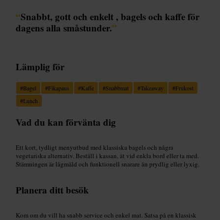
“
Snabbt, gott och enkelt , bagels och kaffe för
dagens alla småstunder.
”
Lämplig för
#
Bagel
#
Fikapaus
#
Kaffe
#
Snabbmat
#
Takeaway
#
Frukost
#
Lunch
Vad du kan förvänta dig
Ett kort, tydligt menyutbud med klassiska bagels och några
vegetariska alternativ. Beställ i kassan, ät vid enkla bord eller ta med.
Stämningen är lågmäld och funktionell snarare än prydlig eller lyxig.
Planera ditt besök
Kom om du vill ha snabb service och enkel mat. Satsa på en klassisk