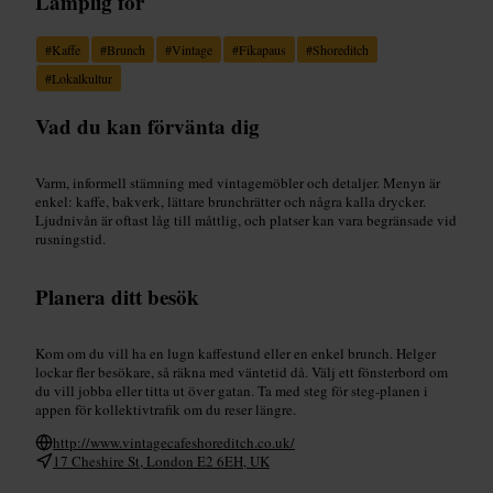
Lämplig för
#
Kaffe
#
Brunch
#
Vintage
#
Fikapaus
#
Shoreditch
#
Lokalkultur
Vad du kan förvänta dig
Varm, informell stämning med vintagemöbler och detaljer. Menyn är
enkel: kaffe, bakverk, lättare brunchrätter och några kalla drycker.
Ljudnivån är oftast låg till måttlig, och platser kan vara begränsade vid
rusningstid.
Planera ditt besök
Kom om du vill ha en lugn kaffestund eller en enkel brunch. Helger
lockar fler besökare, så räkna med väntetid då. Välj ett fönsterbord om
du vill jobba eller titta ut över gatan. Ta med steg för steg-planen i
appen för kollektivtrafik om du reser längre.
http://www.vintagecafeshoreditch.co.uk/
17 Cheshire St, London E2 6EH, UK