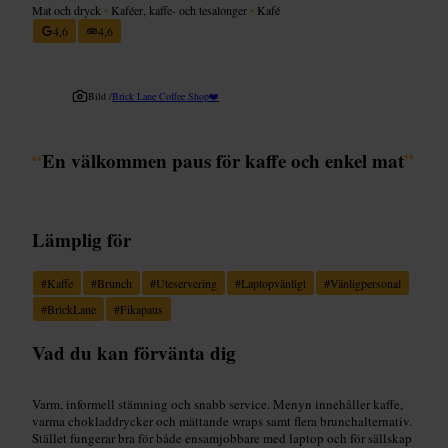
Mat och dryck
•
Kaféer, kaffe- och tesalonger
•
Kafé
4,6
4,6
Bild /
Brick Lane Coffee Shop❤️
“
En välkommen paus för kaffe och enkel mat
”
Lämplig för
#
Kaffe
#
Brunch
#
Uteservering
#
Laptopvänligt
#
Vänligpersonal
#
BrickLane
#
Fikapaus
Vad du kan förvänta dig
Varm, informell stämning och snabb service. Menyn innehåller kaffe,
varma chokladdrycker och mättande wraps samt flera brunchalternativ.
Stället fungerar bra för både ensamjobbare med laptop och för sällskap