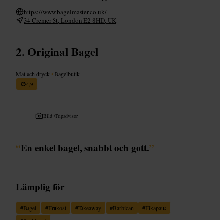
https://www.bagelmaster.co.uk/
34 Cremer St, London E2 8HD, UK
Original Bagel
Mat och dryck
•
Bagelbutik
4,9
Bild /
Tripadvisor
“
En enkel bagel, snabbt och gott.
”
Lämplig för
#
Bagel
#
Frukost
#
Takeaway
#
Barbican
#
Fikapaus