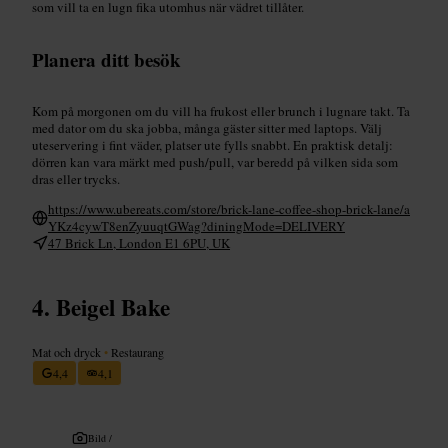
som vill ta en lugn fika utomhus när vädret tillåter.
Planera ditt besök
Kom på morgonen om du vill ha frukost eller brunch i lugnare takt. Ta
med dator om du ska jobba, många gäster sitter med laptops. Välj
uteservering i fint väder, platser ute fylls snabbt. En praktisk detalj:
dörren kan vara märkt med push/pull, var beredd på vilken sida som
dras eller trycks.
https://www.ubereats.com/store/brick-lane-coffee-shop-brick-lane/a
YKz4cywT8enZyuuqtGWag?diningMode=DELIVERY
47 Brick Ln, London E1 6PU, UK
Beigel Bake
Mat och dryck
•
Restaurang
4,4
4,1
Bild /