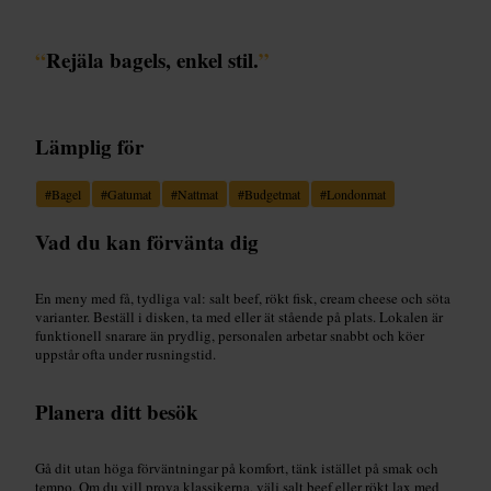
“
Rejäla bagels, enkel stil.
”
Lämplig för
#
Bagel
#
Gatumat
#
Nattmat
#
Budgetmat
#
Londonmat
Vad du kan förvänta dig
En meny med få, tydliga val: salt beef, rökt fisk, cream cheese och söta
varianter. Beställ i disken, ta med eller ät stående på plats. Lokalen är
funktionell snarare än prydlig, personalen arbetar snabbt och köer
uppstår ofta under rusningstid.
Planera ditt besök
Gå dit utan höga förväntningar på komfort, tänk istället på smak och
tempo. Om du vill prova klassikerna, välj salt beef eller rökt lax med