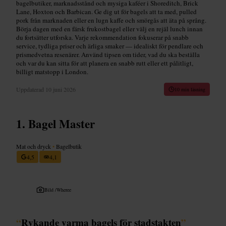
bagelbutiker, marknadsstånd och mysiga kaféer i Shoreditch, Brick
Lane, Hoxton och Barbican. Ge dig ut för bagels att ta med, pulled
pork från marknaden eller en lugn kaffe och smörgås att äta på språng.
Börja dagen med en färsk frukostbagel eller välj en rejäl lunch innan
du fortsätter utforska. Varje rekommendation fokuserar på snabb
service, tydliga priser och ärliga smaker — idealiskt för pendlare och
prismedvetna resenärer. Använd tipsen om tider, vad du ska beställa
och var du kan sitta för att planera en snabb rutt eller ett pålitligt,
billigt matstopp i London.
Uppdaterad
10 juni 2026
10 min läsning
Bagel Master
Mat och dryck
•
Bagelbutik
4,5
4,1
Bild /
Wheree
“
Rykande varma bagels för stadstakten
”