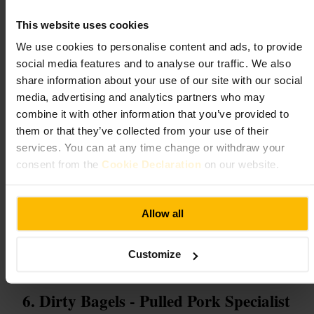
#
Frukost
#
Bagels
#
Takeaway
#
Snabblunch
#
östlondon
This website uses cookies
We use cookies to personalise content and ads, to provide
Vad du kan förvänta dig
social media features and to analyse our traffic. We also
share information about your use of our site with our social
Du beställer i disken och får maten snabbt. Menyn är enkel och
media, advertising and analytics partners who may
inriktad på bagels med olika pålägg, plus kalla och varma drycker.
Lokalen har få sittplatser, så många tar med sig maten eller äter stående
combine it with other information that you’ve provided to
eller på närliggande bänkar.
them or that they’ve collected from your use of their
services. You can at any time change or withdraw your
Planera ditt besök
consent from the
Cookie Declaration
on our website.
Kom gärna tidigt om du vill undvika kö. Ta med en liten kylväska om
du planerar att ta med flera bagels. Kolla menyn vid disken för dagens
Allow all
fyllningar och be personalen om rekommendationer om du är osäker.
https://goodeats.io/BagelBuzzltd
Customize
195 Shoreditch High St, London E1 6LG, UK
Dirty Bagels - Pulled Pork Specialist