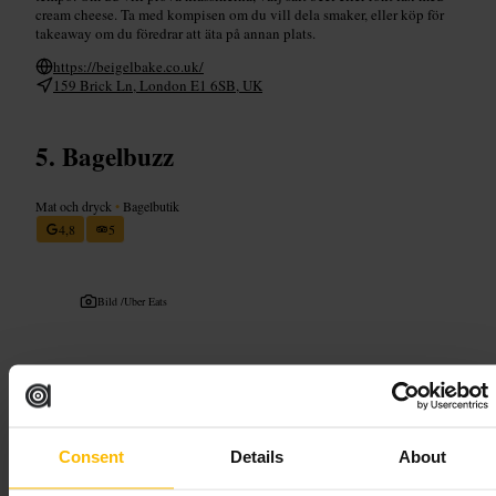
cream cheese. Ta med kompisen om du vill dela smaker, eller köp för
takeaway om du föredrar att äta på annan plats.
https://beigelbake.co.uk/
159 Brick Ln, London E1 6SB, UK
Bagelbuzz
Mat och dryck
•
Bagelbutik
4,8
5
Bild /
Uber Eats
“
Nybakat på språng, perfekta bagels för
frukost eller lunch.
”
Consent
Details
About
Lämplig för