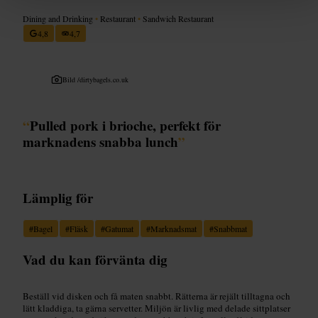
Dining and Drinking
•
Restaurant
•
Sandwich Restaurant
4,8
4,7
Bild /
dirtybagels.co.uk
“
Pulled pork i brioche, perfekt för
marknadens snabba lunch
”
Lämplig för
#
Bagel
#
Fläsk
#
Gatumat
#
Marknadsmat
#
Snabbmat
Vad du kan förvänta dig
Beställ vid disken och få maten snabbt. Rätterna är rejält tilltagna och
lätt kladdiga, ta gärna servetter. Miljön är livlig med delade sittplatser