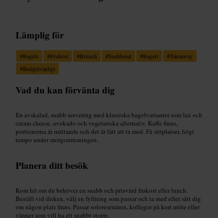
Lämplig för
#
Bagels
#
Frukost
#
Brunch
#
Snabbmat
#
Bageri
#
Takeaway
#
Budgetvänligt
Vad du kan förvänta dig
En avskalad, snabb servering med klassiska bagelvarianter som lax och
cream cheese, avokado och vegetariska alternativ. Kaffe finns,
portionerna är mättande och det är lätt att ta med. Få sittplatser, högt
tempo under morgonrusningen.
Planera ditt besök
Kom hit om du behöver en snabb och prisvärd frukost eller lunch.
Beställ vid disken, välj en fyllning som passar och ta med eller sätt dig
om någon plats finns. Passar soloresenären, kollegor på kort möte eller
vänner som vill ha ett snabbt stopp.