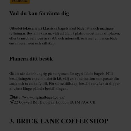
#
Snabbmat
Vad du kan förvänta dig
Utbudet fokuserar på klassiska bagels med både lätta och matigare
fyllningar. Beställ i kassan, välj att äta på plats om det finns sittplatser,
eller ta med. Servicen är snabb och informell, och menyn passar både
ensamresenären och sällskap.
Planera ditt besök
Gå dit när du är hungrig på morgonen för nygräddade bagels. Håll
beställningen enkel om det är kö, välj en kombination som passar din
smak och ta en kaffe till. För större sällskap, beställ vartefter så slipper
ni vänta länge på hela beställningen.
http://www.originalbagel.co.uk/
22 Goswell Rd., Barbican, London EC1M 7AA, UK
BRICK LANE COFFEE SHOP