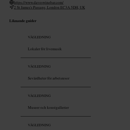
https://www.daveswinebar.com/
2 St James's Passage, London EC3A 5DH, UK
Liknande guider
VÄGLEDNING
Lokaler för livemusik
VÄGLEDNING
Sevärdheter för arbetsresor
VÄGLEDNING
Museer och konstgallerier
VÄGLEDNING