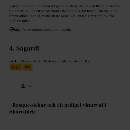
Boka bord om du planerar att gå på kvällen, då det kan bli fullt. Kom i
tid om du vill ha ett fönsterbord eller en plats vid baren. Om du är där
för en affärslunch eller ett lättare möte, välj en tidigare tidpunkt för
lugnare miljö.
http://www.mantecarestaurant.co.uk/
Sagardi
krkrkr
•
Mat och dryck
•
Restaurang
•
Mat och dryck
•
Bar
4,4
4
Bild /
“
Basque-stekar och ett gediget vinurval i
Shoreditch.
”