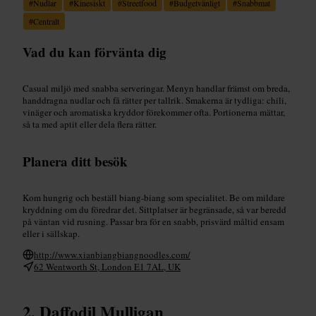
#
Nudlar
#
Kinesiskt
#
Streetfood
#
Budgetvänligt
#
Snabbmat
#
Centralt
Vad du kan förvänta dig
Casual miljö med snabba serveringar. Menyn handlar främst om breda,
handdragna nudlar och få rätter per tallrik. Smakerna är tydliga: chili,
vinäger och aromatiska kryddor förekommer ofta. Portionerna mättar,
så ta med aptit eller dela flera rätter.
Planera ditt besök
Kom hungrig och beställ biang‑biang som specialitet. Be om mildare
kryddning om du föredrar det. Sittplatser är begränsade, så var beredd
på väntan vid rusning. Passar bra för en snabb, prisvärd måltid ensam
eller i sällskap.
http://www.xianbiangbiangnoodles.com/
62 Wentworth St, London E1 7AL, UK
Daffodil Mulligan