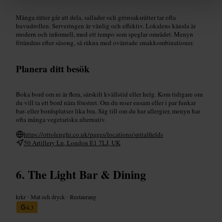
Många rätter går att dela, sallader och grönsaksrätter tar ofta
huvudrollen. Serveringen är vänlig och effektiv. Lokalens känsla är
modern och informell, med ett tempo som speglar området. Menyn
förändras efter säsong, så räkna med oväntade smakkombinationer.
Planera ditt besök
Boka bord om ni är flera, särskilt kvällstid eller helg. Kom tidigare om
du vill ta ett bord nära fönstret. Om du reser ensam eller i par funkar
bar- eller bordsplatser lika bra. Säg till om du har allergier, menyn har
ofta många vegetariska alternativ.
https://ottolenghi.co.uk/pages/locations/spitalfields
50 Artillery Ln, London E1 7LJ, UK
The Light Bar & Dining
krkr
•
Mat och dryck
•
Restaurang
4,3