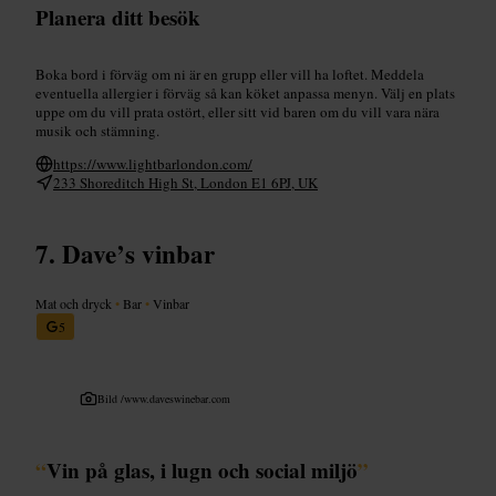
Planera ditt besök
Boka bord i förväg om ni är en grupp eller vill ha loftet. Meddela
eventuella allergier i förväg så kan köket anpassa menyn. Välj en plats
uppe om du vill prata ostört, eller sitt vid baren om du vill vara nära
musik och stämning.
https://www.lightbarlondon.com/
233 Shoreditch High St, London E1 6PJ, UK
Dave’s vinbar
Mat och dryck
•
Bar
•
Vinbar
5
Bild /
www.daveswinebar.com
“
Vin på glas, i lugn och social miljö
”