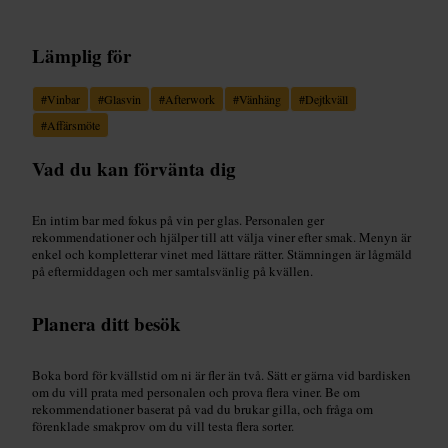
Lämplig för
#
Vinbar
#
Glasvin
#
Afterwork
#
Vänhäng
#
Dejtkväll
#
Affärsmöte
Vad du kan förvänta dig
En intim bar med fokus på vin per glas. Personalen ger
rekommendationer och hjälper till att välja viner efter smak. Menyn är
enkel och kompletterar vinet med lättare rätter. Stämningen är lågmäld
på eftermiddagen och mer samtalsvänlig på kvällen.
Planera ditt besök
Boka bord för kvällstid om ni är fler än två. Sätt er gärna vid bardisken
om du vill prata med personalen och prova flera viner. Be om
rekommendationer baserat på vad du brukar gilla, och fråga om
förenklade smakprov om du vill testa flera sorter.