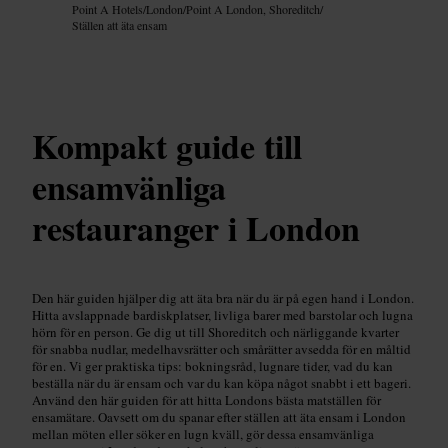
Point A Hotels
/
London
/
Point A London, Shoreditch
/
Ställen att äta ensam
Kompakt guide till
ensamvänliga
restauranger i London
Den här guiden hjälper dig att äta bra när du är på egen hand i London.
Hitta avslappnade bardiskplatser, livliga barer med barstolar och lugna
hörn för en person. Ge dig ut till Shoreditch och närliggande kvarter
för snabba nudlar, medelhavsrätter och smårätter avsedda för en måltid
för en. Vi ger praktiska tips: bokningsråd, lugnare tider, vad du kan
beställa när du är ensam och var du kan köpa något snabbt i ett bageri.
Använd den här guiden för att hitta Londons bästa matställen för
ensamätare. Oavsett om du spanar efter ställen att äta ensam i London
mellan möten eller söker en lugn kväll, gör dessa ensamvänliga