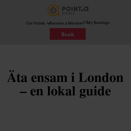
My Bookings
Our Hotels
Become a Member
Book
Äta ensam i London
– en lokal guide
Bild /
Google AI