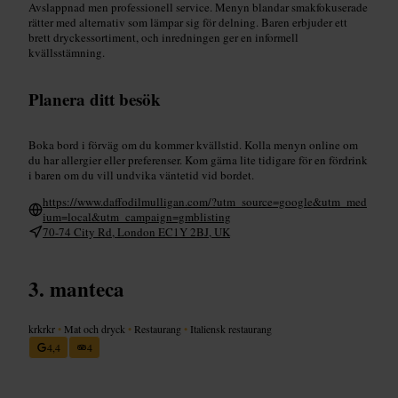
Avslappnad men professionell service. Menyn blandar smakfokuserade
rätter med alternativ som lämpar sig för delning. Baren erbjuder ett
brett dryckessortiment, och inredningen ger en informell
kvällsstämning.
Planera ditt besök
Boka bord i förväg om du kommer kvällstid. Kolla menyn online om
du har allergier eller preferenser. Kom gärna lite tidigare för en fördrink
i baren om du vill undvika väntetid vid bordet.
https://www.daffodilmulligan.com/?utm_source=google&utm_med
ium=local&utm_campaign=gmblisting
70-74 City Rd, London EC1Y 2BJ, UK
manteca
krkrkr
•
Mat och dryck
•
Restaurang
•
Italiensk restaurang
4,4
4