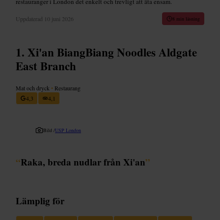
restauranger i London det enkelt och trevligt att äta ensam.
Uppdaterad
10 juni 2026
8 min läsning
Xi'an BiangBiang Noodles Aldgate
East Branch
Mat och dryck
•
Restaurang
4,3
4,1
Bild /
USP London
“
Raka, breda nudlar från Xi'an
”
Lämplig för