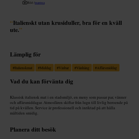
Bild /
manteca
“
Italienskt utan krusiduller, bra för en kväll
ute.
”
Lämplig för
#
Italienskmat
#
Middag
#
Vinbar
#
Vänhäng
#
Affärsmiddag
Vad du kan förvänta dig
Klassisk italiensk mat i en stadsmiljö, en meny som passar par, vänner
och affärsmiddagar. Atmosfären skiftar från lugn till livlig beroende på
tid på kvällen. Service är professionell och inriktad på att hålla
måltiden smidig.
Planera ditt besök