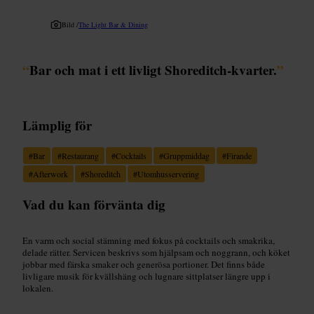
Bild /
The Light Bar & Dining
“
Bar och mat i ett livligt Shoreditch-kvarter.
”
Lämplig för
#
Bar
#
Restaurang
#
Cocktails
#
Gruppmiddag
#
Firande
#
Afterwork
#
Shoreditch
#
Utomhusservering
Vad du kan förvänta dig
En varm och social stämning med fokus på cocktails och smakrika,
delade rätter. Servicen beskrivs som hjälpsam och noggrann, och köket
jobbar med färska smaker och generösa portioner. Det finns både
livligare musik för kvällshäng och lugnare sittplatser längre upp i
lokalen.