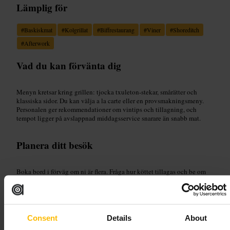
Lämplig för
#
Baskiskmat
#
Kolgrillat
#
Biffrestaurang
#
Viner
#
Shoreditch
#
Afterwork
Vad du kan förvänta dig
Menyn kretsar kring grillen: tjocka txuleton-stekar, smårätter och
klassiska sidor. Du kan välja a la carte eller en provsmakningsmeny.
Personalen ger rekommendationer om vintips och tillagning, och
tempot ligger på avslappnad middagsservice snarare än snabb mat.
Planera ditt besök
Boka bord i förväg om ni är flera. Fråga hur köttet tillagas och be om
önskad stekgrad. Dela gärna stora rätter. Prova rekommenderade sidor
som klyftpotatis och grönsaksgratäng, och be personalen om
vinförslag som kompletterar köttet.
http://www.sagardi.co.uk/
Consent
Details
About