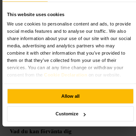
Ottolenghi Spitalfields
This website uses cookies
krkrkr
•
Mat och dryck
•
Restaurang
•
Medelhavsrestaurang
•
Mat och dryck
•
We use cookies to personalise content and ads, to provide
Restaurang
•
Delikatess
social media features and to analyse our traffic. We also
4,5
4,5
share information about your use of our site with our social
media, advertising and analytics partners who may
combine it with other information that you’ve provided to
Bild /
Ottolenghi
them or that they’ve collected from your use of their
services. You can at any time change or withdraw your
“
Smakrik medelhavsmat i hjärtat av
consent from the
Cookie Declaration
on our website.
Whitechapel
”
Allow all
Lämplig för
Customize
#
Medelhavsmat
#
Vegetariskt
#
Deladmat
#
Fika
#
Whitechapel
Vad du kan förvänta dig