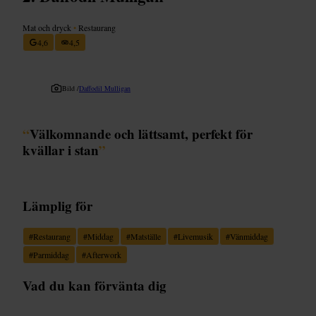
Mat och dryck
•
Restaurang
4,6
4,5
Bild /
Daffodil Mulligan
“
Välkomnande och lättsamt, perfekt för
kvällar i stan
”
Lämplig för
#
Restaurang
#
Middag
#
Matställe
#
Livemusik
#
Vänmiddag
#
Parmiddag
#
Afterwork
Vad du kan förvänta dig