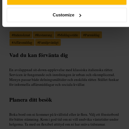
Customize
Lämplig för
#
Italienskmat
#
Restaurang
#
Middagsställe
#
Parmiddag
#
Affärsmiddag
#
Familjevänligt
Vad du kan förvänta dig
En avslappnad sit-down-upplevelse med klassiska italienska rätter.
Servicen är fungerande och inredningen är urban och okomplicerad.
Menyn passar både delningsmåltider och enskilda rätter. Stället funkar
för informella affärsmiddagar och sociala kvällar.
Planera ditt besök
Boka bord om ni kommer på kvällstid eller är flera. Välj ett fönsterbord
för bättre stämning. Kom i god tid om ni vill undvika väntetider under
helgerna. Ta med en flexibel attityd om ni har snäva tidsramar.