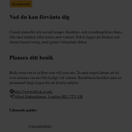
#
Londonnatt
Vad du kan förvänta dig
Casual atmosfär och socialt tempo. Inomhus- och utomhusplatser finns,
ofta med trädäck eller terrass mot vattnet. Fokus ligger på drinkar och
lättare barservering, med gäster i blandade åldrar.
Planera ditt besök
Boka bord om ni är flera som vill sitta ute. Ta med något lättare att ha
över axlarna om det blir kyligt vid vattnet. Kombinera besöket med en
promenad längs kajen för att få hela miljön.
http://www.tdock.co.uk/
Albert Embankment, London SE1 7TY, UK
Liknande guider
VÄGLEDNING