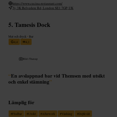
https://www.cucina-restaurant.com/
3j, 3K Belvedere Rd, London SE1 7GP, UK
Tamesis Dock
Mat och dryck
•
Bar
4,4
4,1
Bild /
Thatsup
“
En avslappnad bar vid Themsen med utsikt
och enkel stämning
”
Lämplig för
#
Flodbar
#
Utsikt
#
Afterwork
#
Vänhäng
#
Dejtkväll