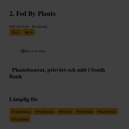
Fed By Plants
Mat och dryck
•
Restaurang
4,7
4,9
Bild /
Coin Street
“
Plantebaserat, prisvärt och mitt i South
Bank
”
Lämplig för
#
Veganskmat
#
Plantbaserat
#
Prisvärt
#
Southbank
#
Snabblunch
#
Socialamat