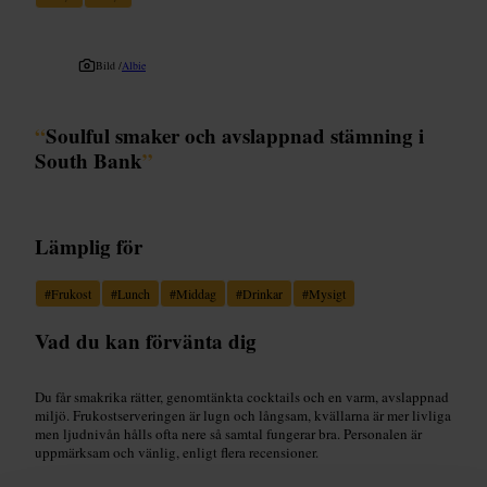
Bild /
Albie
“
Soulful smaker och avslappnad stämning i
South Bank
”
Lämplig för
#
Frukost
#
Lunch
#
Middag
#
Drinkar
#
Mysigt
Vad du kan förvänta dig
Du får smakrika rätter, genomtänkta cocktails och en varm, avslappnad
miljö. Frukostserveringen är lugn och långsam, kvällarna är mer livliga
men ljudnivån hålls ofta nere så samtal fungerar bra. Personalen är
uppmärksam och vänlig, enligt flera recensioner.