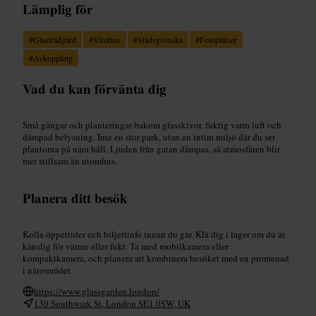
Lämplig för
#
Glasträdgård
#
Växthus
#
Stadsgrönska
#
Fotoplatser
#
Avkoppling
Vad du kan förvänta dig
Små gångar och planteringar bakom glasskivor, fuktig varm luft och
dämpad belysning. Inte en stor park, utan en intim miljö där du ser
plantorna på nära håll. Ljuden från gatan dämpas, så atmosfären blir
mer stillsam än utomhus.
Planera ditt besök
Kolla öppettider och biljettinfo innan du går. Klä dig i lager om du är
känslig för värme eller fukt. Ta med mobilkamera eller
kompaktkamera, och planera att kombinera besöket med en promenad
i närområdet.
https://www.glassgarden.london/
130 Southwark St, London SE1 0SW, UK