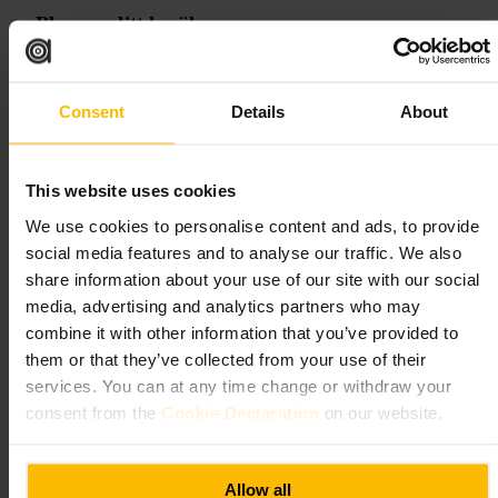
Planera ditt besök
Boka bord vid högtrafik eller för speciella pop‑up‑menyer. Kom
tidigare på morgonen om du vill ha ett stillsamt frukostbesök. Vill du
Consent
Details
About
prata under måltiden, välj ett bord bort från baren. Testa Soulful
Sunday om du gillar kraftigare, kryddiga rätter.
https://thehoxton.com/london/southwark/albie-restaurant/?utm_so
urce=google&utm_medium=local&utm_campaign=restaurant-albie
This website uses cookies
40 Blackfriars Rd, London SE1 8NY, UK
We use cookies to personalise content and ads, to provide
social media features and to analyse our traffic. We also
La Cucina Di Mamma
share information about your use of our site with our social
media, advertising and analytics partners who may
krkr
•
Mat och dryck
•
Restaurang
•
Italiensk restaurang
combine it with other information that you’ve provided to
4,2
3,5
them or that they’ve collected from your use of their
services. You can at any time change or withdraw your
consent from the
Cookie Declaration
on our website.
Bild /
La Cucina Di Mamma
Allow all
“
Äkta italienskt, mitt på South Bank.
”