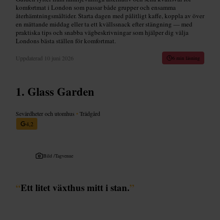
komfortmat i London som passar både grupper och ensamma
återhämtningsmåltider. Starta dagen med pålitligt kaffe, koppla av över
en mättande middag eller ta ett kvällssnack efter stängning — med
praktiska tips och snabba vägbeskrivningar som hjälper dig välja
Londons bästa ställen för komfortmat.
Uppdaterad
10 juni 2026
6 min läsning
Glass Garden
Sevärdheter och utomhus
•
Trädgård
4,2
Bild /
Tagvenue
“
Ett litet växthus mitt i stan.
”