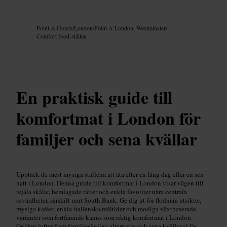
Bild /
Google AI
Point A Hotels
/
London
/
Point A London, Westminster
/
Comfort food-ställen
En praktisk guide till
komfortmat i London för
familjer och sena kvällar
Upptäck de mest mysiga ställena att äta efter en lång dag eller en sen
natt i London. Denna guide till komfortmat i London visar vägen till
rejäla skålar, hemlagade rätter och enkla favoriter nära centrala
sevärdheter, särskilt runt South Bank. Ge dig ut för flodnära utsikter,
mysiga kaféer, enkla italienska måltider och modiga växtbaserade
varianter som fortfarande känns som riktig komfortmat i London.
Guiden lyfter fram familjevänliga alternativ och sena kvällsval för