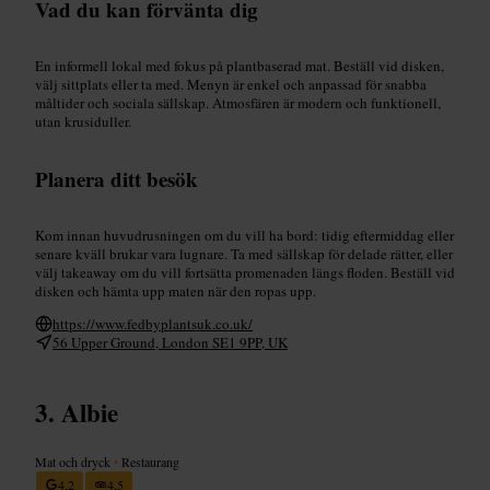
Vad du kan förvänta dig
En informell lokal med fokus på plantbaserad mat. Beställ vid disken,
välj sittplats eller ta med. Menyn är enkel och anpassad för snabba
måltider och sociala sällskap. Atmosfären är modern och funktionell,
utan krusiduller.
Planera ditt besök
Kom innan huvudrusningen om du vill ha bord: tidig eftermiddag eller
senare kväll brukar vara lugnare. Ta med sällskap för delade rätter, eller
välj takeaway om du vill fortsätta promenaden längs floden. Beställ vid
disken och hämta upp maten när den ropas upp.
https://www.fedbyplantsuk.co.uk/
56 Upper Ground, London SE1 9PP, UK
Albie
Mat och dryck
•
Restaurang
4,2
4,5