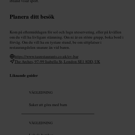
ibland visar sport.
Planera ditt besök
Kom på eftermiddagen för sol och lugn uteservering, eller på kvällen
om du vill ha livligare stämning. Om ni är en större grupp, boka bord i
förväg. Om du vill ha en tystare stund, be om sittplatser i
restaurangdelen snarare än vid baren.
https://www.tasrestaurants.co.uk/ev-bar
The Arches, 97-99 Isabella St, London SE1 8DD, UK
Liknande guider
VÄGLEDNING
Saker att göra med barn
VÄGLEDNING