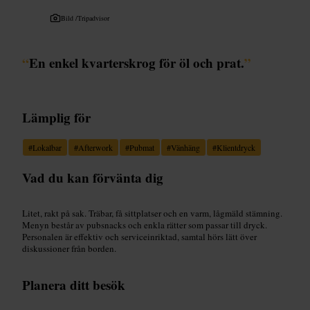
Bild /
Tripadvisor
“
En enkel kvarterskrog för öl och prat.
”
Lämplig för
#
Lokalbar
#
Afterwork
#
Pubmat
#
Vänhäng
#
Klientdryck
Vad du kan förvänta dig
Litet, rakt på sak. Träbar, få sittplatser och en varm, lågmäld stämning.
Menyn består av pubsnacks och enkla rätter som passar till dryck.
Personalen är effektiv och serviceinriktad, samtal hörs lätt över
diskussioner från borden.
Planera ditt besök