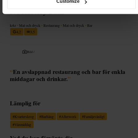
Customize
Mulberry Bush
krkr
•
Mat och dryck
•
Restaurang
•
Mat och dryck
•
Bar
4,2
3,5
Bild /
“
En avslappnad restaurang och bar för enkla
middagar och drinkar.
”
Lämplig för
#
Kvarterskrog
#
Barhäng
#
Afterwork
#
Familjevänligt
#
Vänmiddag
Vad du kan förvänta dig