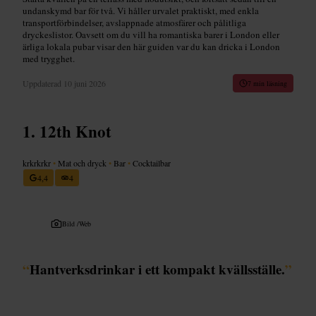
undanskymd bar för två. Vi håller urvalet praktiskt, med enkla
transportförbindelser, avslappnade atmosfärer och pålitliga
dryckeslistor. Oavsett om du vill ha romantiska barer i London eller
ärliga lokala pubar visar den här guiden var du kan dricka i London
med trygghet.
Uppdaterad
10 juni 2026
7 min läsning
12th Knot
krkrkrkr
•
Mat och dryck
•
Bar
•
Cocktailbar
4,4
4
Bild /
Web
“
Hantverksdrinkar i ett kompakt kvällsställe.
”