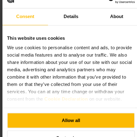
Lämplig för
#
Southbank
#
Kvarterskrog
#
Pub
#
Afterwork
#
öl
Consent
Details
About
#
Casualmat
#
Vännerskväll
Vad du kan förvänta dig
This website uses cookies
We use cookies to personalise content and ads, to provide
Lugn atmosfär på eftermiddagar, mer livlig stämning på kvällar.
social media features and to analyse our traffic. We also
Blandning av barplatser och bord, enkel meny med klassiska pubrätter
och ett urval av öl på fat. Service är vänlig och praktisk, inriktad på
share information about your use of our site with our social
snabb, grundläggande service.
media, advertising and analytics partners who may
combine it with other information that you’ve provided to
Planera ditt besök
them or that they’ve collected from your use of their
services. You can at any time change or withdraw your
Kom i god tid om du är en större grupp. För en lugnare stund välj
consent from the
Cookie Declaration
on our website.
eftermiddagen. Ta med vänner för en enkel middag och en öl, eller
stanna en stund efter jobbet för drinkar. Kombinera besöket med en
promenad längs floden eller teaterkväll i närheten.
Allow all
http://www.thealbertarms.co.uk/
1 Gladstone St, Elephant and Castle, London SE1 6EY, UK