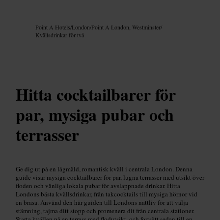
Bild /
Google AI
Point A Hotels
/
London
/
Point A London, Westminster
/
Kvällsdrinkar för två
Hitta cocktailbarer för
par, mysiga pubar och
terrasser
Ge dig ut på en lågmäld, romantisk kväll i centrala London. Denna
guide visar mysiga cocktailbarer för par, lugna terrasser med utsikt över
floden och vänliga lokala pubar för avslappnade drinkar. Hitta
Londons bästa kvällsdrinkar, från takcocktails till mysiga hörnor vid
en brasa. Använd den här guiden till Londons nattliv för att välja
stämning, tajma ditt stopp och promenera dit från centrala stationer.
Starta kvällen på en terrass med flodutsikt, och fortsätt sedan till en