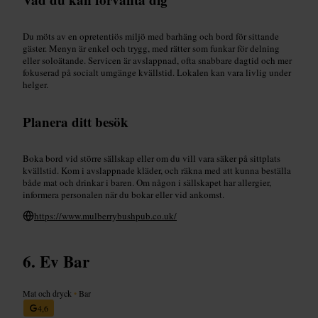
Du möts av en opretentiös miljö med barhäng och bord för sittande
gäster. Menyn är enkel och trygg, med rätter som funkar för delning
eller soloätande. Servicen är avslappnad, ofta snabbare dagtid och mer
fokuserad på socialt umgänge kvällstid. Lokalen kan vara livlig under
helger.
Planera ditt besök
Boka bord vid större sällskap eller om du vill vara säker på sittplats
kvällstid. Kom i avslappnade kläder, och räkna med att kunna beställa
både mat och drinkar i baren. Om någon i sällskapet har allergier,
informera personalen när du bokar eller vid ankomst.
https://www.mulberrybushpub.co.uk/
Ev Bar
Mat och dryck
•
Bar
4,6