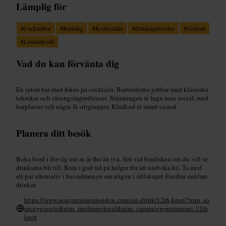
Lämplig för
#
Cocktailbar
#
Barhäng
#
Kvällsställe
#
Drinkupplevelse
#
Centralt
#
Londonkväll
Vad du kan förvänta dig
En intim bar med fokus på cocktails. Bartenderna jobbar med klassiska
tekniker och säsongsingredienser. Stämningen är lugn men social, med
barplatser och några få sittgrupper. Klädkod är smart casual.
Planera ditt besök
Boka bord i förväg om ni är fler än två. Sitt vid bardisken om du vill se
drinkarna bli till. Kom i god tid på helger för att undvika kö. Ta med
ett par alternativ i huvudmenyn om någon i sällskapet föredrar enklare
drinkar.
https://www.seacontainerslondon.com/eat-drink/12th-knot/?utm_so
urce=google&utm_medium=local&utm_campaign=restaurant-12th
knot