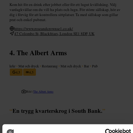
Kom hit för en drink efter jobbet eller för ett lugnt kvällshäng. Välj
vardagkvällar om du vill ha plats och lugn. För större sällskap, hör av
dig i förväg för att kontrollera sittplatser. Ta med sällskap som gillar
prat och enkel pubmat.
https://www.roseandcrownse1.co.uk/
47 Colombo St, Blackfriars, London SE1 8DP, UK
The Albert Arms
krkr
•
Mat och dryck
•
Restaurang
•
Mat och dryck
•
Bar
•
Pub
4,5
4,5
Bild /
The Albert Arms
“
En trygg kvarterskrog i South Bank.
”