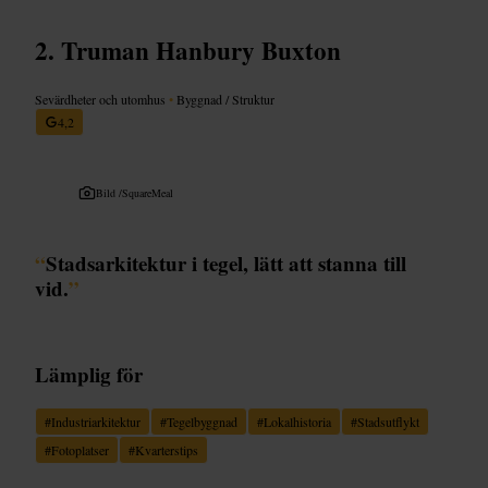
Truman Hanbury Buxton
Sevärdheter och utomhus
•
Byggnad / Struktur
4,2
Bild /
SquareMeal
“
Stadsarkitektur i tegel, lätt att stanna till
vid.
”
Lämplig för
#
Industriarkitektur
#
Tegelbyggnad
#
Lokalhistoria
#
Stadsutflykt
#
Fotoplatser
#
Kvarterstips