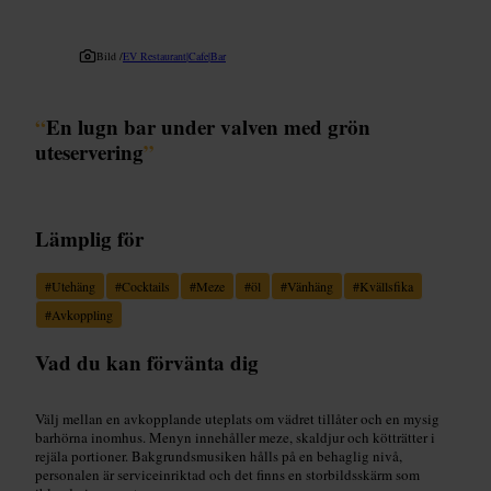
Bild /
EV Restaurant|Cafe|Bar
“
En lugn bar under valven med grön
uteservering
”
Lämplig för
#
Utehäng
#
Cocktails
#
Meze
#
öl
#
Vänhäng
#
Kvällsfika
#
Avkoppling
Vad du kan förvänta dig
Välj mellan en avkopplande uteplats om vädret tillåter och en mysig
barhörna inomhus. Menyn innehåller meze, skaldjur och kötträtter i
rejäla portioner. Bakgrundsmusiken hålls på en behaglig nivå,
personalen är serviceinriktad och det finns en storbildsskärm som