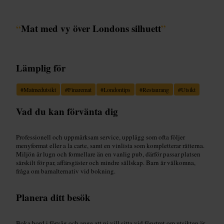
“
Mat med vy över Londons silhuett
”
Lämplig för
#
Matmedutsikt
#
Finaremat
#
Londontips
#
Restaurang
#
Utsikt
Vad du kan förvänta dig
Professionell och uppmärksam service, upplägg som ofta följer
menyformat eller a la carte, samt en vinlista som kompletterar rätterna.
Miljön är lugn och formellare än en vanlig pub, därför passar platsen
särskilt för par, affärsgäster och mindre sällskap. Barn är välkomna,
fråga om barnalternativ vid bokning.
Planera ditt besök
Boka bord i förväg och ange att ni vill sitta vid fönstret om utsikten är