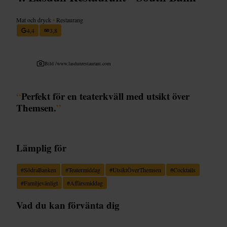
Mat och dryck
•
Restaurang
4,4
3,8
Bild /
www.lasdunrestaurant.com
“
Perfekt för en teaterkväll med utsikt över
Themsen.
”
Lämplig för
#
SödraBanken
#
Teatermiddag
#
UtsiktÖverThemsen
#
Cocktails
#
Familjevänligt
#
Affärsmiddag
Vad du kan förvänta dig