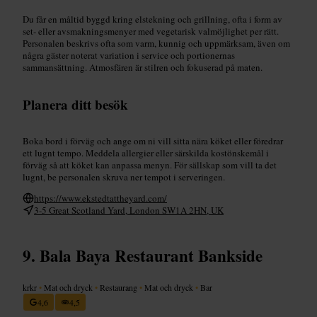
Du får en måltid byggd kring elstekning och grillning, ofta i form av
set- eller avsmakningsmenyer med vegetarisk valmöjlighet per rätt.
Personalen beskrivs ofta som varm, kunnig och uppmärksam, även om
några gäster noterat variation i service och portionernas
sammansättning. Atmosfären är stilren och fokuserad på maten.
Planera ditt besök
Boka bord i förväg och ange om ni vill sitta nära köket eller föredrar
ett lugnt tempo. Meddela allergier eller särskilda kostönskemål i
förväg så att köket kan anpassa menyn. För sällskap som vill ta det
lugnt, be personalen skruva ner tempot i serveringen.
https://www.ekstedtattheyard.com/
3-5 Great Scotland Yard, London SW1A 2HN, UK
Bala Baya Restaurant Bankside
krkr
•
Mat och dryck
•
Restaurang
•
Mat och dryck
•
Bar
4,6
4,5