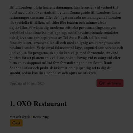
Hitta Londons bästa finare restauranger, från terrasser vid vattnet till
bord med utsikt över stadssilhuetten. Denna guide till Londons finare
restauranger sammanställer de högst rankade restaurangerna i London
för speciella tillfällen, måltider före teatern och minnesvärda
dejtkvällar. Förvänta dig moderna brittiska provsmakningsmenyer,
vedeldad skandinavisk matlagning, medelhavsinspirerade smårätter
och djärva smaker inspirerade av Tel Aviv. Besök ställen med
fönsterplatser, terrasser eller till och med en lyxig restaurangbuss som
rundtur i staden. Varje urval fokuserar på läge, uppmärksam service och
god valuta för pengarna, så att du kan välja med förtroende. Använd
guiden för att planera en kväll ute, boka i förväg vid rusningstid eller
hitta en avslappnad måltid före föreställningen nära South Bank.
Snabba länkar och praktisk information hjälper dig att ta dig dit
snabbt, sedan kan du slappna av och njuta av utsikten.
Uppdaterad
10 juni 2026
11 min läsning
OXO Restaurant
Mat och dryck
•
Restaurang
4,4