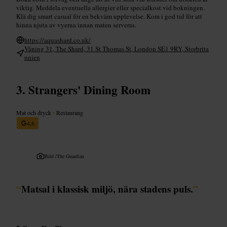
viktig. Meddela eventuella allergier eller specialkost vid bokningen.
Klä dig smart casual för en bekväm upplevelse. Kom i god tid för att
hinna njuta av vyerna innan maten serveras.
https://aquashard.co.uk/
Våning 31, The Shard, 31 St Thomas St, London SE1 9RY, Storbrita
nnien
Strangers' Dining Room
Mat och dryck
•
Restaurang
4,6
Bild /
The Guardian
“
Matsal i klassisk miljö, nära stadens puls.
”