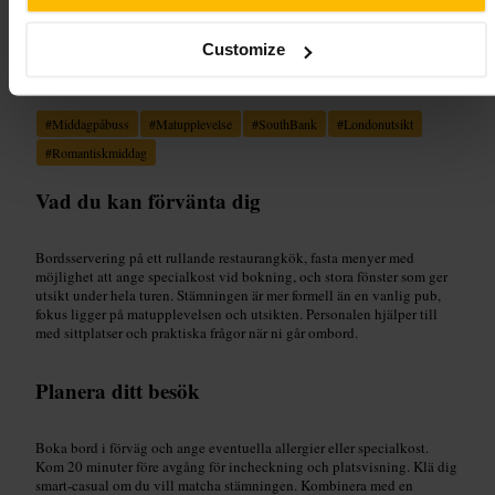
Customize
Lämplig för
#
Middagpåbuss
#
Matupplevelse
#
SouthBank
#
Londonutsikt
#
Romantiskmiddag
Vad du kan förvänta dig
Bordsservering på ett rullande restaurangkök, fasta menyer med
möjlighet att ange specialkost vid bokning, och stora fönster som ger
utsikt under hela turen. Stämningen är mer formell än en vanlig pub,
fokus ligger på matupplevelsen och utsikten. Personalen hjälper till
med sittplatser och praktiska frågor när ni går ombord.
Planera ditt besök
Boka bord i förväg och ange eventuella allergier eller specialkost.
Kom 20 minuter före avgång för incheckning och platsvisning. Klä dig
smart-casual om du vill matcha stämningen. Kombinera med en