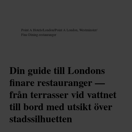
Bild /
Google AI
Point A Hotels
/
London
/
Point A London, Westminster
/
Fine Dining-restauranger
Din guide till Londons
finare restauranger —
från terrasser vid vattnet
till bord med utsikt över
stadssilhuetten