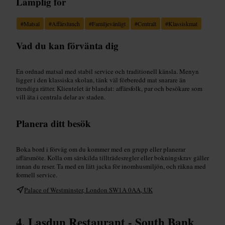
Lämplig för
#
Matsal
#
Affärslunch
#
Familjevänligt
#
Centralt
#
Klassiskmat
Vad du kan förvänta dig
En ordnad matsal med stabil service och traditionell känsla. Menyn
ligger i den klassiska skolan, tänk väl förberedd mat snarare än
trendiga rätter. Klientelet är blandat: affärsfolk, par och besökare som
vill äta i centrala delar av staden.
Planera ditt besök
Boka bord i förväg om du kommer med en grupp eller planerar
affärsmöte. Kolla om särskilda tillträdesregler eller bokningskrav gäller
innan du reser. Ta med en lätt jacka för inomhusmiljön, och räkna med
formell service.
Palace of Westminster, London SW1A 0AA, UK
Lasdun Restaurant - South Bank