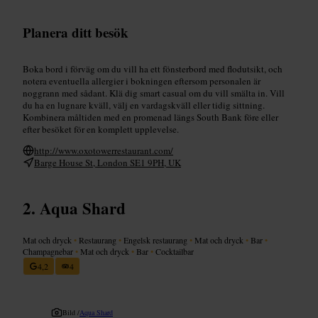
Planera ditt besök
Boka bord i förväg om du vill ha ett fönsterbord med flodutsikt, och
notera eventuella allergier i bokningen eftersom personalen är
noggrann med sådant. Klä dig smart casual om du vill smälta in. Vill
du ha en lugnare kväll, välj en vardagskväll eller tidig sittning.
Kombinera måltiden med en promenad längs South Bank före eller
efter besöket för en komplett upplevelse.
http://www.oxotowerrestaurant.com/
Barge House St, London SE1 9PH, UK
Aqua Shard
Mat och dryck
•
Restaurang
•
Engelsk restaurang
•
Mat och dryck
•
Bar
•
Champagnebar
•
Mat och dryck
•
Bar
•
Cocktailbar
4,2
4
Bild /
Aqua Shard