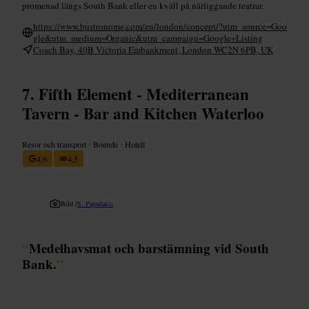
promenad längs South Bank eller en kväll på närliggande teatrar.
https://www.bustronome.com/en/london/concept/?utm_source=Goo
gle&utm_medium=Organic&utm_campaign=Google+Listing
Coach Bay, 40B Victoria Embankment, London WC2N 6PB, UK
Fifth Element - Mediterranean
Tavern - Bar and Kitchen Waterloo
Resor och transport
•
Boende
•
Hotell
4,6
4,5
Bild /
S. Papadakis
“
Medelhavsmat och barstämning vid South
Bank.
”