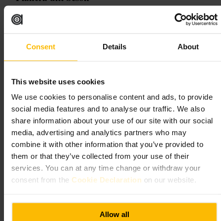
Boka bord i förväg, särskilt för kvällstid och helger. Välj smart casual-
klädsel om du vill känna dig bekväm. Informera restaurangen om
allergier eller specialkost när du bokar. Om du firar något, nämn det vid
Consent
Details
About
bokningen för extra uppmärksamhet.
https://www.royalhorseguardshotel.com/restaurants-and-bars/one-tw
enty-one-two-restaurant?utm_source=google&utm_medium=organi
c&utm_campaign=gmb_website_click
This website uses cookies
2 Whitehall Ct, Whitehall Pl, London SW1A 2EJ, UK
We use cookies to personalise content and ads, to provide
social media features and to analyse our traffic. We also
Bustronome London
share information about your use of our site with our social
media, advertising and analytics partners who may
Mat och dryck
•
Restaurang
combine it with other information that you’ve provided to
4,6
5
them or that they’ve collected from your use of their
services. You can at any time change or withdraw your
consent from the
Cookie Declaration
on our website.
Bild /
Bustronome London
“
Middag på hjul med utsikt över Themsen
”
Allow all