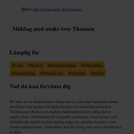
Bild /
OXO Tower Restaurant, Bar & Brasserie
“
Middag med utsikt över Themsen
”
Lämplig för
#
Utsikt
#
Themsen
#
Romantiskmiddag
#
Affärsmiddag
#
Familjemiddag
#
Matupplevelse
#
Southbank
#
Drinkar
Vad du kan förvänta dig
Du möts av en formell men vänlig service, ofta med uppmärksamma
servitörer som hjälper till med allergier och särskilda önskemål.
Utsikten mot floden och stadens landmärken är en tydlig del av
upplevelsen. Maträtterna får varierade omdömen, vissa starters och
tillbehör får särskilt beröm medan några huvudrätter beskrivs som
mindre minnesvärda. Atmosfären kan bli livlig och varm vid fullsatta
kvällar.