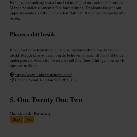
En lugn, stadsmässig matsal med fokus på god mat och snabb service.
Många beställer set-menyn före föreställning. Drinkarna får gott om
uppmärksamhet, särskilt cocktailen ”follies”. Rätter med lamm får ofta
beröm.
Planera ditt besök
Boka bord inför teaterkvällar och be om fönsterbord om du vill ha
utsikt. Meddela personalen om du behöver komma tillbaka till bordet
under pausen. Avsätt tid för en cocktail före föreställningen om du vill
njuta av utsikten.
https://www.lasdunrestaurant.com/
Upper Ground, London SE1 9PX, UK
One Twenty One Two
Mat och dryck
•
Restaurang
4,5
4