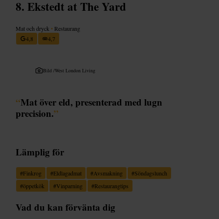
Ekstedt at The Yard
Mat och dryck
•
Restaurang
4,8
4,7
Bild /
West London Living
“
Mat över eld, presenterad med lugn
precision.
”
Lämplig för
#
Finkrog
#
Eldlagadmat
#
Avsmakning
#
Söndagslunch
#
öppetkök
#
Vinparning
#
Restaurangtips
Vad du kan förvänta dig