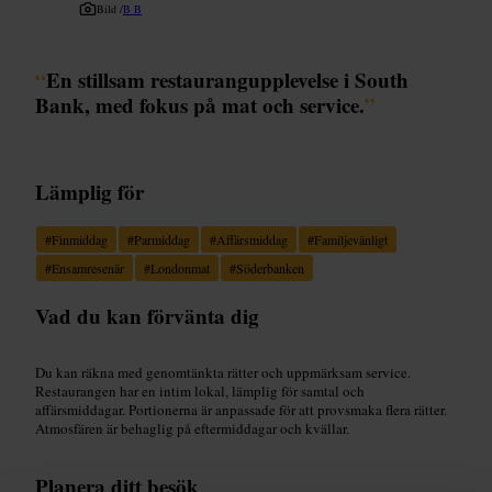
Bild /
B B
“
En stillsam restaurangupplevelse i South
Bank, med fokus på mat och service.
”
Lämplig för
#
Finmiddag
#
Parmiddag
#
Affärsmiddag
#
Familjevänligt
#
Ensamresenär
#
Londonmat
#
Söderbanken
Vad du kan förvänta dig
Du kan räkna med genomtänkta rätter och uppmärksam service.
Restaurangen har en intim lokal, lämplig för samtal och
affärsmiddagar. Portionerna är anpassade för att provsmaka flera rätter.
Atmosfären är behaglig på eftermiddagar och kvällar.
Planera ditt besök