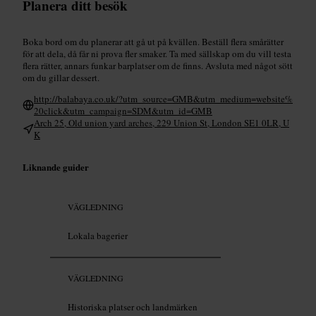
Planera ditt besök
Boka bord om du planerar att gå ut på kvällen. Beställ flera smårätter
för att dela, då får ni prova fler smaker. Ta med sällskap om du vill testa
flera rätter, annars funkar barplatser om de finns. Avsluta med något sött
om du gillar dessert.
http://balabaya.co.uk/?utm_source=GMB&utm_medium=website%
20click&utm_campaign=SDM&utm_id=GMB
Arch 25, Old union yard arches, 229 Union St, London SE1 0LR, U
K
Liknande guider
VÄGLEDNING
Lokala bagerier
VÄGLEDNING
Historiska platser och landmärken