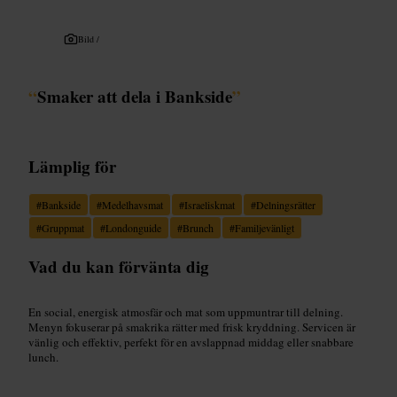
Bild /
“
Smaker att dela i Bankside
”
Lämplig för
#
Bankside
#
Medelhavsmat
#
Israeliskmat
#
Delningsrätter
#
Gruppmat
#
Londonguide
#
Brunch
#
Familjevänligt
Vad du kan förvänta dig
En social, energisk atmosfär och mat som uppmuntrar till delning.
Menyn fokuserar på smakrika rätter med frisk kryddning. Servicen är
vänlig och effektiv, perfekt för en avslappnad middag eller snabbare
lunch.