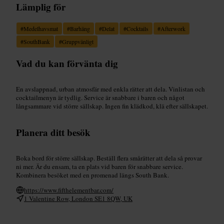
Lämplig för
#
Medelhavsmat
#
Barhäng
#
Delat
#
Cocktails
#
Afterwork
#
SouthBank
#
Gruppvänligt
Vad du kan förvänta dig
En avslappnad, urban atmosfär med enkla rätter att dela. Vinlistan och
cocktailmenyn är tydlig. Service är snabbare i baren och något
långsammare vid större sällskap. Ingen fin klädkod, klä efter sällskapet.
Planera ditt besök
Boka bord för större sällskap. Beställ flera smårätter att dela så provar
ni mer. Är du ensam, ta en plats vid baren för snabbare service.
Kombinera besöket med en promenad längs South Bank.
https://www.fifthelementbar.com/
1 Valentine Row, London SE1 8QW, UK